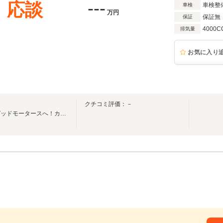
---
応談
車検整
車検
万円
保証無
保証
4000C
排気量
お気に入り
クチコミ評価：－
輸入車～希少車等車の事ならグッドモータースへ！カスタム等も当店へ御相談下さい！