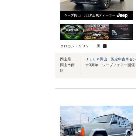
クロカン・ＳＵＶ
黒
岡山県
ＪＥＥＰ岡山 認定中古車セ
岡山市南
☆3周年・ジープフェアー開催
区