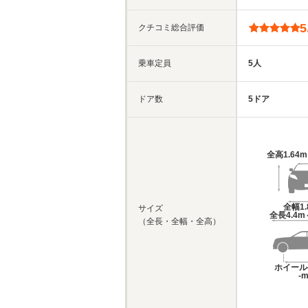
5
クチコミ総合評価
乗車定員
5人
ドア数
5ドア
全高
1.64
全幅
1
サイズ
全長
4.4m
（全長・全幅・全高）
ホイール
-