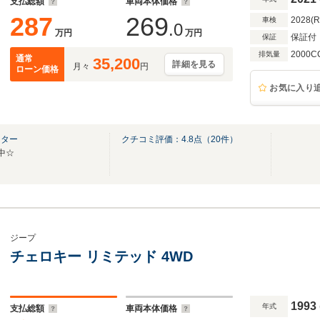
支払総額
車両本体価格
287
269
2028(
車検
.0
万円
万円
保証付
保証
2000C
排気量
通常
35,200
詳細を見る
月々
円
ローン価格
お気に入り
ンター
クチコミ評価：
4.8
点（
20
件）
中☆
ジープ
チェロキー リミテッド 4WD
1993
年式
支払総額
車両本体価格