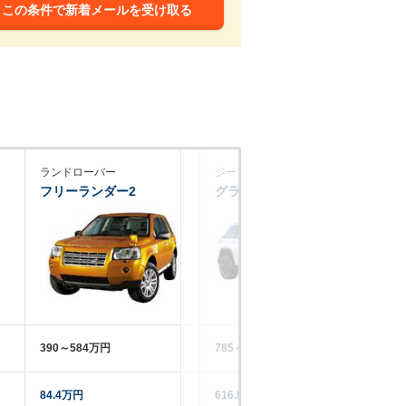
この条件で新着メールを受け取る
ランドローバー
ジープ
シ
フリーランダー2
グランドチェロキー
ト
390～584万円
785～1227万円
37
84.4万円
616.8万円
66