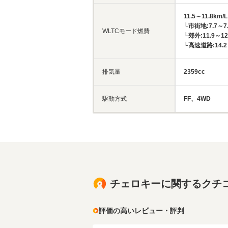
11.5～11.8km/L
└市街地:7.7～7.
WLTCモード燃費
└郊外:11.9～12
└高速道路:14.2～
排気量
2359cc
駆動方式
FF、4WD
チェロキーに関するクチ
評価の高いレビュー・評判