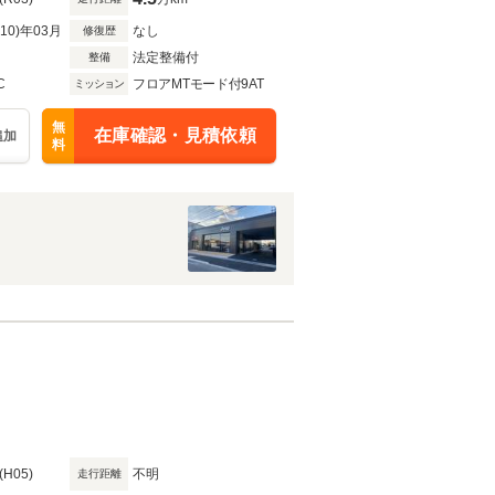
R10)年03月
なし
修復歴
法定整備付
整備
C
フロアMTモード付9AT
ミッション
無
在庫確認・見積依頼
追加
料
(H05)
不明
走行距離