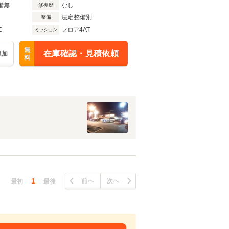
備無
なし
修復歴
法定整備別
整備
C
フロア4AT
ミッション
無
在庫確認・見積依頼
追加
料
1
前へ
次へ
最初
最後