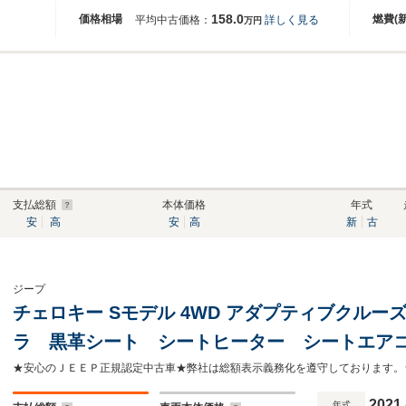
158.0
価格相場
燃費(
平均中古価格：
詳しく見る
万円
支払総額
本体価格
年式
安
高
安
高
新
古
ジープ
チェロキー Sモデル 4WD アダプティブクル
ラ 黒革シート シートヒーター シートエア
アゲート AppleCarPlay Bluetooth 純正1
2021
年式