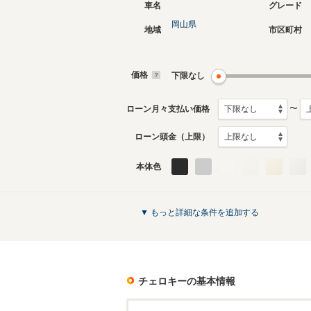
車名
グレード
岡山県
地域
市区町村
5代目
4代目
2014年5月～2022年3月
2008年6
生産モデル
生産モデ
価格
下限なし
チェロキーのカタログを見る
〜
ローン月々支払い価格
ローン頭金（上限）
本体色
▼ もっと詳細な条件を追加する
チェロキー
の基本情報