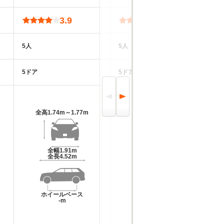
3.9
5.0
5人
5人
5
5ドア
5ドア
5
全高
1.74m～1.77m
全高
1.81m
全幅
1.91m
全幅
1.98m
全長
4.52m
全長
4.9m～4.91m
ホイールベース
ホイールベース
-m
-m