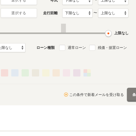
〜
年式
選択する
〜
走行距離
選択する
3代目
2代目
月～2014年3月
2001年10月～2008年5月
1990年1月～2001年9月
ル
生産モデル
生産モデル
上限なし
ローン種類
通常ローン
残価・据置ローン
この条件で新着メールを受け取る