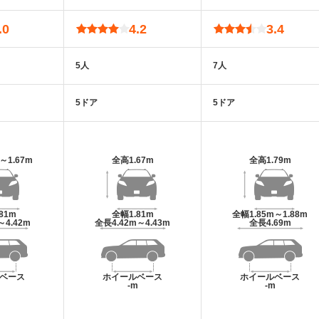
.0
4.2
3.4
5人
7人
5ドア
5ドア
m～1.67m
全高
1.67m
全高
1.79m
.81m
全幅
1.81m
全幅
1.85m～1.88m
～4.42m
全長
4.42m～4.43m
全長
4.69m
ベース
ホイールベース
ホイールベース
m
-m
-m