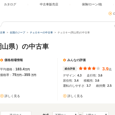
カタログ
中古車販売店
保険/ローン/他
古車
全国のジープ
チェロキーの中古車
チェロキー(岡山県)の中古車
岡山県）の中古車
価格相場情報
みんなの評価
3.9
183.4
総合評価
平均価格：
点
万円
75
355
価格帯：
万円～
万円
デザイン:
4.3
走行性:
3.6
居住性:
3.4
積載性:
3.6
運転のしやすさ:
3.7
維持費:
2.5
詳しく見る
詳しく見る