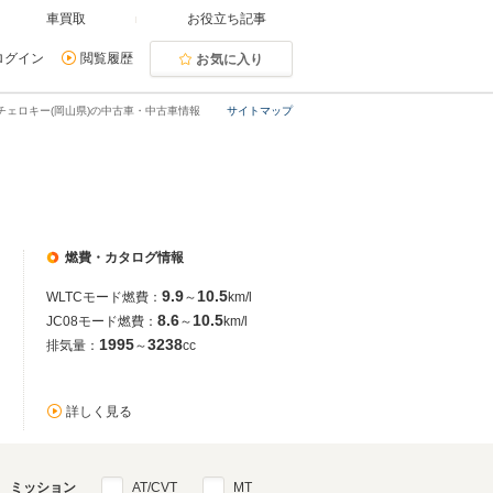
車買取
お役立ち記事
ログイン
閲覧履歴
お気に入り
チェロキー(岡山県)の中古車・中古車情報
サイトマップ
燃費・カタログ情報
9.9
10.5
WLTCモード燃費：
～
km/l
8.6
10.5
JC08モード燃費：
～
km/l
1995
3238
排気量：
～
cc
詳しく見る
ミッション
AT/CVT
MT