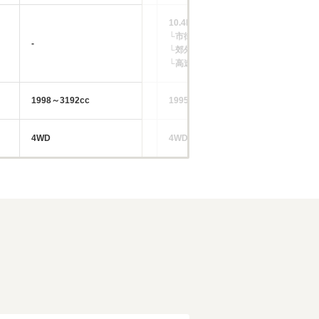
10.4km/L
└市街地:8.6km/L
-
-
└郊外:10.2km/L
└高速道路:11.5km/L
1998～3192cc
1995cc
41
4WD
4WD
4W