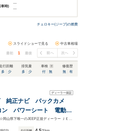
---
新車時)
---
チェロキー(ジープ)の燃費
スライドショーで見る
中古車相場
1
前へ
次へ
最初
最後
走行距離
排気量
車検
修復歴
多
少
多
少
付
無
無
有
ディーラー保証
ーズ 純正ナビ バックカメ
コン パワーシート 電動リ
9インチAW
★安心のＪＥＥＰ正規認定中古車★弊社は総額表示義務化を遵守しております。☆岡山県下唯一のJEEP正規ディーラー ＪＥＥＰ岡山☆岡山県全域・山陰地区もカバーしております。☆
4.5
(R03)
万km
走行距離