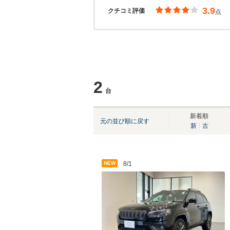
3.9
クチコミ評価
点
2
台
新着順
元の並び順に戻す
新
古
NEW
8/1