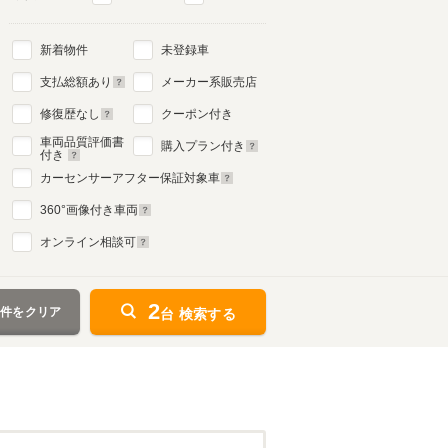
新着物件
未登録車
支払総額あり
メーカー系販売店
修復歴なし
クーポン付き
車両品質評価書
購入プラン付き
付き
カーセンサーアフター保証対象車
360
°画像付き車両
オンライン相談可
2
条件をクリア
台 検索する