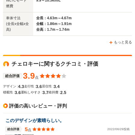
WLTCモード
9.9～10.5km/L
サイズ
1.81m
1.81m
1.85m
燃費
全長
全長
(全長x全幅x全高)
4.4m～4.42m
4.42m～4.43m
4.
車体寸法
全長：4.63m～4.67m
(全長x全幅x全
全幅：1.86m～1.91m
高)
全高：1.7m～1.74m
ホイールベース
ホイールベース
ホイー
-m
-m
もっと見る
11.5～11.8km/L
└市街地:7.7～
チェロキーに関するクチコミ・評価
7.8km/L
WLTCモード
└郊外:11.9～
-
-
燃費
3.9
12.5km/L
総合評価
点
└高速道路:14.2～
4.3
3.6
3.4
デザイン :
走行性 :
居住性 :
14.6km/L
3.6
3.7
2.5
積載性 :
運転しやすさ :
維持費 :
排気量
2359cc
1998～2359cc
2382cc
評価の高いレビュー・評判
駆動方式
FF、4WD
4WD、FF
4WD
このデザインが素晴らしい。
5
総合評価
2022/06/29投稿
点