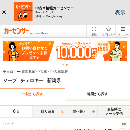
中古車情報カーセンサー
表示
Recruit Co., Ltd.
無料 － Google Play
履歴
お気に入り
メニュー
チェロキー(新潟県)の中古車・中古車情報
ジープ チェロキー 新潟県
一覧から探す
地図から探す
更新時に
6
絞り込み
並べ替え
台
メール受信
ジープ
PR