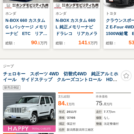
ホンダ
ホンダ
トヨタ
N-BOX 660 カスタム
N-BOX カスタム 660
クラウンスポーツ
G Lパッケージ メモリ
L 純正メモリーナビ
Z E-Four 4W
ーナビ ETC リアカ
ドラレコ リアカメラ
1500W給電 E
メラ 片側電動スライ
リヤパワーゲ
90
141
5
総額：
.1
万円
総額：
.5
万円
総額：
ド
ルチビューモ
ジープ
チェロキー スポーツ 4WD 切替式4WD 純正アルミホ
イール サイドステップ クルーズコントロール HDD
ナビ TV バックカメラ サイドブラインドカメラ タ
販売店保証
イミングチェーン キーレス ETC ミュージックサー
バー
支払総額
本体価格
84.
75.
1
8
万円
万円
年式
2011
年
走行
7.7
万km
車検
'27/05
修復
なし
保証
保証付
整備
法定整備付
住所
新潟県新潟市江南区