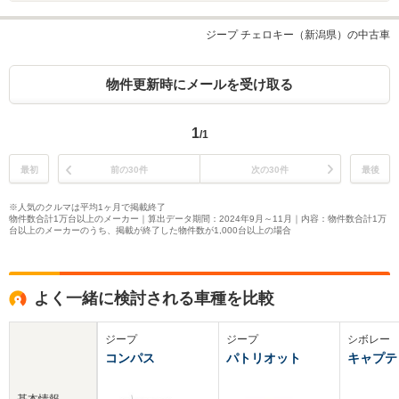
ジープ チェロキー（新潟県）の中古車
物件更新時にメールを受け取る
1
/1
最初
前の30件
次の30件
最後
※人気のクルマは平均1ヶ月で掲載終了
物件数合計1万台以上のメーカー｜算出データ期間：2024年9月～11月｜内容：物件数合計1万
台以上のメーカーのうち、掲載が終了した物件数が1,000台以上の場合
よく一緒に検討される車種を比較
ジープ
ジープ
シボレー
コンパス
パトリオット
キャプテ