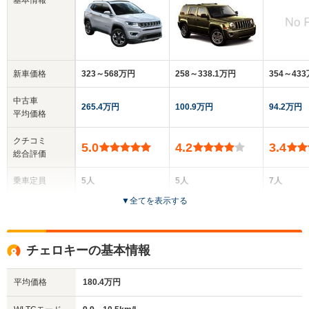
基本情報
新車価格
323～568万円
258～338.1万円
354～43
中古車
265.4万円
100.9万円
94.2万円
平均価格
クチコミ
5.0
4.2
3.4
総合評価
乗車定員
5人
5人
7人
▼
全てを表示する
ドア数
5ドア
5ドア
5ドア
全高
全高
全
チェロキーの基本情報
1.64m～1.67m
1.67m
1.
平均価格
180.4万円
全幅
全幅
全幅