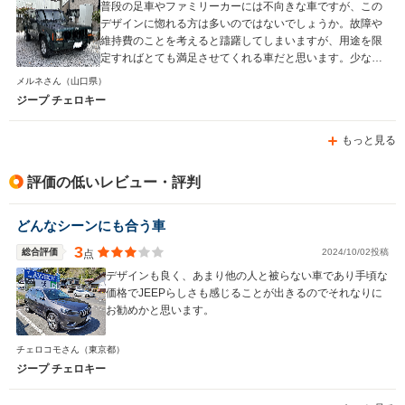
普段の足車やファミリーカーには不向きな車ですが、この
デザインに惚れる方は多いのではないでしょうか。故障や
維持費のことを考えると躊躇してしまいますが、用途を限
定すればとても満足させてくれる車だと思います。少なく
とも、買って損した！ということは無いと思いますよ。
メルネさん
（山口県）
ジープ チェロキー
もっと見る
評価の低いレビュー・評判
どんなシーンにも合う車
3
総合評価
2024/10/02投稿
点
デザインも良く、あまり他の人と被らない車であり手頃な
価格でJEEPらしさも感じることが出きるのでそれなりに
お勧めかと思います。
チェロコモさん
（東京都）
ジープ チェロキー