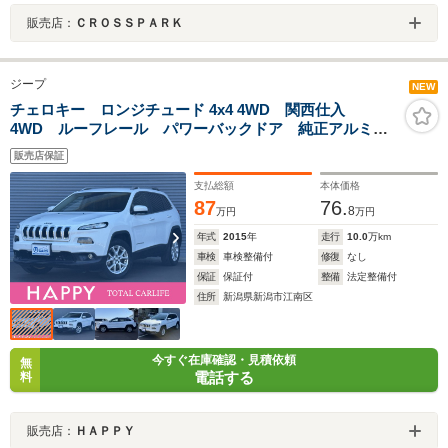
販売店：
ＣＲＯＳＳＰＡＲＫ
ジープ
NEW
チェロキー ロンジチュード 4x4 4WD 関西仕入
4WD ルーフレール パワーバックドア 純正アルミホ
イール アダプティブクルーズコントロール ナビ フ
販売店保証
ルセグ Bluetooth バックカメラ クリアランスソナ
ー ETC ブレーキアシスト HID
支払総額
本体価格
87
76.
8
万円
万円
年式
2015
年
走行
10.0
万km
車検
車検整備付
修復
なし
保証
保証付
整備
法定整備付
住所
新潟県新潟市江南区
今すぐ在庫確認・見積依頼
無
電話する
料
販売店：
ＨＡＰＰＹ