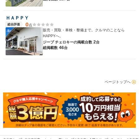
ＨＡＰＰＹ
0
総合評価
点
販売・買取・車検・整備まで。クルマのことなら
HAPPYへ。
2
ジープ チェロキーの
掲載台数
台
46
総掲載数
台
ページトップへ