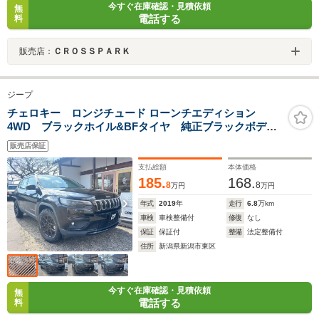
今すぐ在庫確認・見積依頼
無
電話する
料
販売店：
ＣＲＯＳＳＰＡＲＫ
ジープ
チェロキー ロンジチュード ローンチエディション
4WD ブラックホイル&BFタイヤ 純正ブラックボディ
&ブラックシート
販売店保証
支払総額
本体価格
185.
168.
8
8
万円
万円
年式
2019
年
走行
6.8
万km
車検
車検整備付
修復
なし
保証
保証付
整備
法定整備付
住所
新潟県新潟市東区
今すぐ在庫確認・見積依頼
無
電話する
料