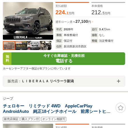
ンパーディフレクター ACC BSM ETC ドラレコ
Bカメラ シートヒーター
支払総額
本体価格
224.
212.
1
5
万円
万円
27,100
通常ローン
月々
円
年式
2020
年
走行
3.4
万km
車検
車検整備付
修復
なし
保証
保証付
整備
法定整備付
住所
新潟県新潟市西区
今すぐ在庫確認・見積依頼
無
電話する
料
カーセンサーアフター保証がBプランに付いています
販売店：
ＬＩＢＥＲＡＬＡ リベラーラ新潟
ジープ
チェロキー リミテッド 4WD AppleCarPlay
AndroidAuto 純正18インチホイール 前席シートヒー
ターベンチレーション 自動防眩式ルームミラー LED
販売店保証
購入プラン付
オンライン相談可
ヘッドライト LED クリアランスランプ オートヘッ
ドライト
支払総額
本体価格