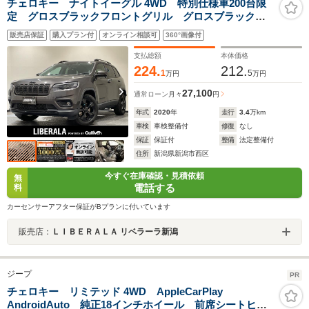
チェロキー ナイトイーグル 4WD 特別仕様車200台限
定 グロスブラックフロントグリル グロスブラックア
クセント付きフロントバンパー グロスブラックリアバ
販売店保証
購入プラン付
オンライン相談可
360°画像付
ンパーディフレクター ACC BSM ETC ドラレコ
Bカメラ シートヒーター
支払総額
本体価格
224.
212.
1
5
万円
万円
27,100
通常ローン
月々
円
年式
2020
年
走行
3.4
万km
車検
車検整備付
修復
なし
保証
保証付
整備
法定整備付
住所
新潟県新潟市西区
今すぐ在庫確認・見積依頼
無
電話する
料
カーセンサーアフター保証がBプランに付いています
販売店：
ＬＩＢＥＲＡＬＡ リベラーラ新潟
ジープ
PR
チェロキー リミテッド 4WD AppleCarPlay
AndroidAuto 純正18インチホイール 前席シートヒー