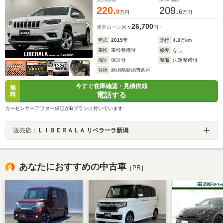
220.
209.
9
6
万円
万円
26,700
通常ローン
月々
円
年式
2019
年
走行
4.3
万km
車検
車検整備付
修復
なし
保証
保証付
整備
法定整備付
住所
新潟県新潟市西区
今すぐ在庫確認・見積依頼
無
電話する
料
カーセンサーアフター保証がBプランに付いています
販売店：
ＬＩＢＥＲＡＬＡ リベラーラ新潟
あなたにおすすめの中古車
［PR］