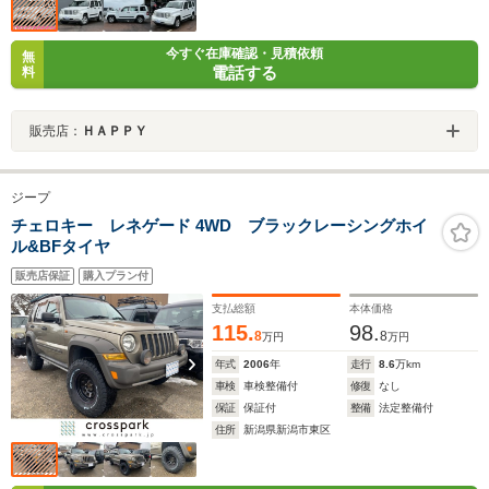
今すぐ在庫確認・見積依頼
無
電話する
料
販売店：
ＨＡＰＰＹ
ジープ
チェロキー レネゲード 4WD ブラックレーシングホイ
ル&BFタイヤ
販売店保証
購入プラン付
支払総額
本体価格
115.
98.
8
8
万円
万円
年式
2006
年
走行
8.6
万km
車検
車検整備付
修復
なし
保証
保証付
整備
法定整備付
住所
新潟県新潟市東区