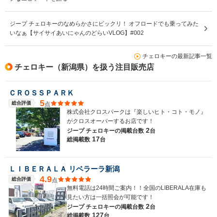
ジープ チェロキーのなめらかさにビックリ！ オフロードでも乗ってみた
いなぁ【サイサイあいにゃんのどらいVLOG】#002
チェロキーの最新記事一覧
チェロキー（新潟県）を扱う注目販売店
ＣＲＯＳＳＰＡＲＫ
5
総合評価
点
株式会社クロスパークは『楽しいヒト・コト・モノ』
がクロスオーバーするお店です！
2
ジープ チェロキーの
掲載台数
台
17
総掲載数
台
ＬＩＢＥＲＡＬＡ リベラーラ新潟
4.9
総合評価
点
無料電話は24時間ご案内！！全国のLIBERALA在庫も
見たい方は一括照会が可能です！
2
ジープ チェロキーの
掲載台数
台
127
総掲載数
台