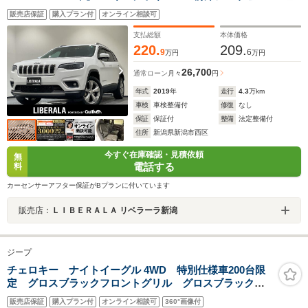
ターベンチレーション 自動防眩式ルームミラー LED
販売店保証
購入プラン付
オンライン相談可
ヘッドライト LED クリアランスランプ オートヘッ
ドライト
支払総額
本体価格
220.
209.
9
6
万円
万円
26,700
通常ローン
月々
円
年式
2019
年
走行
4.3
万km
車検
車検整備付
修復
なし
保証
保証付
整備
法定整備付
住所
新潟県新潟市西区
今すぐ在庫確認・見積依頼
無
電話する
料
カーセンサーアフター保証がBプランに付いています
販売店：
ＬＩＢＥＲＡＬＡ リベラーラ新潟
ジープ
チェロキー ナイトイーグル 4WD 特別仕様車200台限
定 グロスブラックフロントグリル グロスブラックア
クセント付きフロントバンパー グロスブラックリアバ
販売店保証
購入プラン付
オンライン相談可
360°画像付