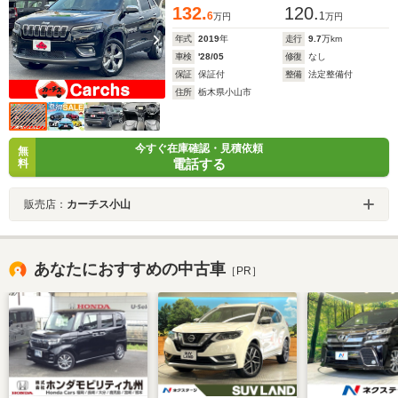
132.
120.
6
1
万円
万円
年式
2019
年
走行
9.7
万km
車検
'28/05
修復
なし
保証
保証付
整備
法定整備付
住所
栃木県小山市
今すぐ在庫確認・見積依頼
無
電話する
料
販売店：
カーチス小山
あなたにおすすめの中古車
［PR］