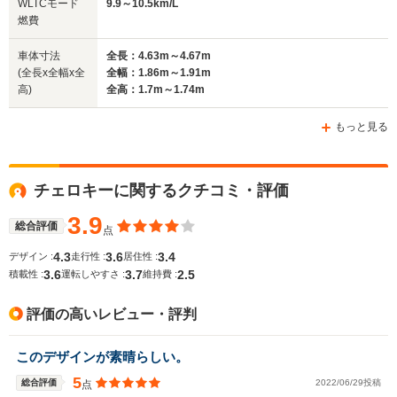
WLTCモード
9.9～10.5km/L
駆動方式
FF、4WD
4WD、FF
4WD
燃費
車体寸法
全長：4.63m～4.67m
(全長x全幅x全
全幅：1.86m～1.91m
高)
全高：1.7m～1.74m
もっと見る
チェロキーに関するクチコミ・評価
3.9
総合評価
点
4.3
3.6
3.4
デザイン :
走行性 :
居住性 :
3.6
3.7
2.5
積載性 :
運転しやすさ :
維持費 :
評価の高いレビュー・評判
このデザインが素晴らしい。
5
総合評価
2022/06/29投稿
点