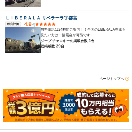
ＬＩＢＥＲＡＬＡ リベラーラ宇都宮
4.9
総合評価
点
無料電話は24時間ご案内！！全国のLIBERALA在庫も
見たい方は一括照会が可能です！
1
ジープ チェロキーの
掲載台数
台
29
総掲載数
台
ページトップへ