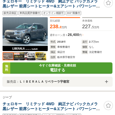
チェロキー リミテッド 4WD 純正ナビ バックカメラ
黒レザー 前席シートヒーター&エアシート パワーシート
BSM レーンキープ 電動リアゲート パークアシスト
販売店保証
車両品質評価書付
オンライン相談可
360°画像付
SELECTERRAIN アクティブパークセンス ETC フルセグ
TV Apple CarPlay Bluetooth
支払総額
本体価格
238.
227.
8
5
万円
万円
26,400
通常ローン
月々
円
年式
2018
年
走行
2.7
万km
車検
車検整備付
修復
なし
保証
保証付
整備
法定整備付
住所
栃木県宇都宮市
今すぐ在庫確認・見積依頼
無
電話する
料
販売店：
ＬＩＢＥＲＡＬＡ リベラーラ宇都宮
ジープ
チェロキー リミテッド 4WD 純正ナビ バックカメラ
黒レザー 前席シートヒーター&エアシート パワーシート
BSM レーンキープ 電動リアゲート パークアシスト