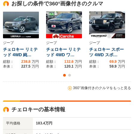
全高
全高
全
お探しの条件で360°画像付きのクルマ
1.64m～1.67m
1.67m
1.
全幅
全幅
全幅
サイズ
1.81m
1.81m
1.85m
全長
全長
(全長x全幅x全高)
4.4m～4.42m
4.42m～4.43m
4.
ジープ
ジープ
ジープ
チェロキー リミテ
チェロキー リミテ
チェロキー スポー
ッド 4WD 純…
ッド 4WD ワ…
ツ 4WD スポ…
総額：
238.8
万円
総額：
132.6
万円
総額：
69.9
万円
ホイールベース
ホイールベース
ホイー
本体：
227.5
万円
本体：
120.1
万円
本体：
59.9
万円
-m
-m
11.5～11.8km/L
└市街地:7.7～
360°画像付きのクルマをもっと見る
7.8km/L
WLTCモード
└郊外:11.9～
-
-
燃費
12.5km/L
チェロキーの基本情報
└高速道路:14.2～
14.6km/L
平均価格
183.4万円
排気量
2359cc
1998～2359cc
2382cc