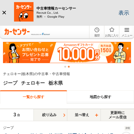
中古車情報カーセンサー
表示
Recruit Co., Ltd.
無料 － Google Play
履歴
お気に入り
メニュー
チェロキー(栃木県)の中古車・中古車情報
ジープ チェロキー 栃木県
一覧から探す
地図から探す
更新時に
3
絞り込み
並べ替え
台
メール受信
ジープ
PR