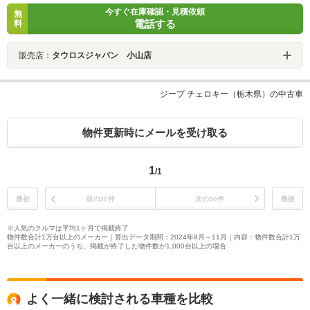
今すぐ在庫確認・見積依頼
無
電話する
料
販売店：
タウロスジャパン 小山店
ジープ チェロキー（栃木県）の中古車
物件更新時にメールを受け取る
1
/1
最初
前の30件
次の30件
最後
※人気のクルマは平均1ヶ月で掲載終了
物件数合計1万台以上のメーカー｜算出データ期間：2024年9月～11月｜内容：物件数合計1万
台以上のメーカーのうち、掲載が終了した物件数が1,000台以上の場合
よく一緒に検討される車種を比較