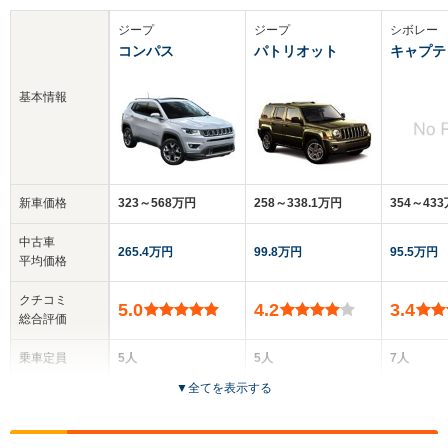
ジープ
ジープ
シボレー
コンパス
パトリオット
キャプテ
基本情報
新車価格
323～568万円
258～338.1万円
354～43
中古車
265.4万円
99.8万円
95.5万円
平均価格
クチコミ
5.0
4.2
3.4
総合評価
乗車定員
5人
5人
7人
▼
全てを表示する
ドア数
5ドア
5ドア
5ドア