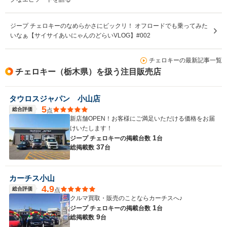
ジープ チェロキーのなめらかさにビックリ！ オフロードでも乗ってみた
いなぁ【サイサイあいにゃんのどらいVLOG】#002
チェロキーの最新記事一覧
チェロキー（栃木県）を扱う注目販売店
タウロスジャパン 小山店
5
総合評価
点
新店舗OPEN！お客様にご満足いただける価格をお届
けいたします！
1
ジープ チェロキーの
掲載台数
台
37
総掲載数
台
カーチス小山
4.9
総合評価
点
クルマ買取・販売のことならカーチスへ♪
1
ジープ チェロキーの
掲載台数
台
9
総掲載数
台