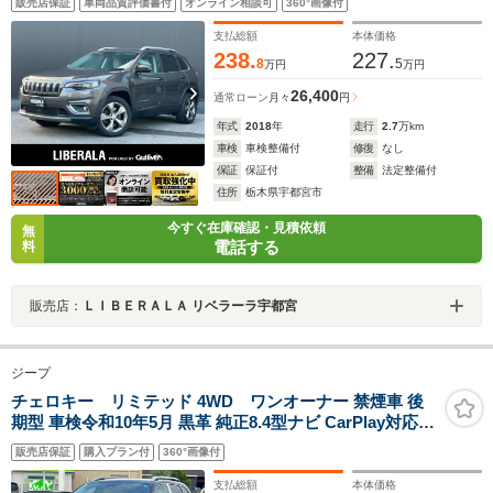
販売店保証
車両品質評価書付
オンライン相談可
360°画像付
SELECTERRAIN アクティブパークセンス ETC フルセグ
TV Apple CarPlay Bluetooth
支払総額
本体価格
238.
227.
8
5
万円
万円
26,400
通常ローン
月々
円
年式
2018
年
走行
2.7
万km
車検
車検整備付
修復
なし
保証
保証付
整備
法定整備付
住所
栃木県宇都宮市
今すぐ在庫確認・見積依頼
無
電話する
料
販売店：
ＬＩＢＥＲＡＬＡ リベラーラ宇都宮
ジープ
チェロキー リミテッド 4WD ワンオーナー 禁煙車 後
期型 車検令和10年5月 黒革 純正8.4型ナビ CarPlay対応
S/Bカメ DTV 前後ドラレコ ETC 衝突軽減ブレーキ 車線
販売店保証
購入プラン付
360°画像付
逸脱警報 BSM 純正18インチAW スマートキー LEDヘッ
ドライト パワーバックドア
支払総額
本体価格