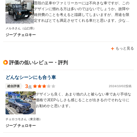
普段の足車やファミリーカーには不向きな車ですが、この
デザインに惚れる方は多いのではないでしょうか。故障や
維持費のことを考えると躊躇してしまいますが、用途を限
定すればとても満足させてくれる車だと思います。少なく
とも、買って損した！ということは無いと思いますよ。
メルネさん
（山口県）
ジープ チェロキー
もっと見る
評価の低いレビュー・評判
どんなシーンにも合う車
3
総合評価
2024/10/02投稿
点
デザインも良く、あまり他の人と被らない車であり手頃な
価格でJEEPらしさも感じることが出きるのでそれなりに
お勧めかと思います。
チェロコモさん
（東京都）
ジープ チェロキー