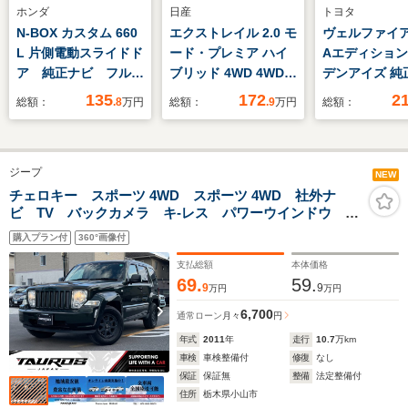
ホンダ
日産
トヨタ
N-BOX カスタム 660
エクストレイル 2.0 モ
ヴェルファイア 2
L 片側電動スライドド
ード・プレミア ハイ
Aエディション
ア 純正ナビ フルセ
ブリッド 4WD 4WD
デンアイズ 純
グ
純正9型SDナビ 全周
ビ フリップ
135
172
2
総額：
.8
万円
総額：
.9
万円
総額：
囲カメラ 衝突被害軽
ニター バッ
減システム プロパイ
ラ 両側パワ
ロット 禁煙車 電動
ルーズコント
ジープ
リアゲート レザーシ
クリアランス
NEW
ート 純正19インチ
LEDヘッド
チェロキー スポーツ 4WD スポーツ 4WD 社外ナ
ビ TV バックカメラ キ-レス パワーウインドウ パ
アルミ コーナーセン
ETC Blueto
ワ-ステアリング(ナチュラルグリ-ンパールコ-ト)
サー スマートキー
アオートエア
購入プラン付
360°画像付
LEDヘッド ビルトイ
煙車 ワンオ
支払総額
本体価格
ンETC
69.
59.
9
9
万円
万円
6,700
通常ローン
月々
円
年式
2011
年
走行
10.7
万km
車検
車検整備付
修復
なし
保証
保証無
整備
法定整備付
住所
栃木県小山市