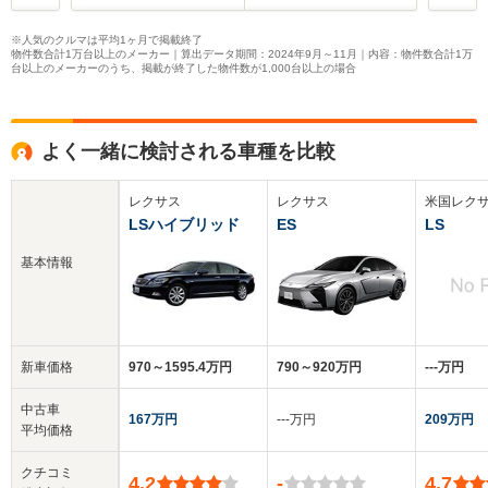
※人気のクルマは平均1ヶ月で掲載終了
物件数合計1万台以上のメーカー｜算出データ期間：2024年9月～11月｜内容：物件数合計1万
台以上のメーカーのうち、掲載が終了した物件数が1,000台以上の場合
よく一緒に検討される車種を比較
レクサス
レクサス
米国レク
LSハイブリッド
ES
LS
基本情報
新車価格
970～1595.4万円
790～920万円
‐‐‐万円
中古車
167万円
‐‐‐万円
209万円
平均価格
クチコミ
4.2
-
4.7