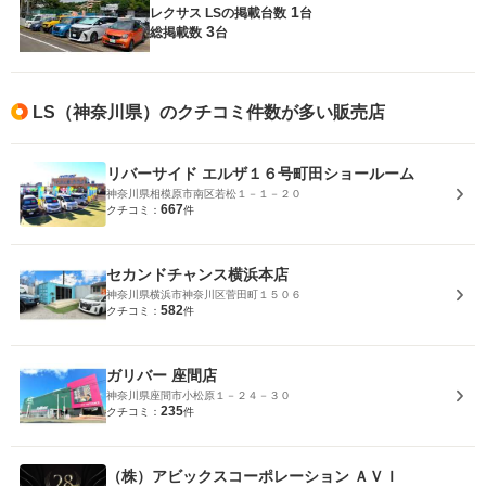
1
レクサス LSの
掲載台数
台
3
総掲載数
台
LS（神奈川県）のクチコミ件数が多い販売店
リバーサイド エルザ１６号町田ショールーム
神奈川県相模原市南区若松１－１－２０
667
クチコミ：
件
セカンドチャンス横浜本店
神奈川県横浜市神奈川区菅田町１５０６
582
クチコミ：
件
ガリバー 座間店
神奈川県座間市小松原１－２４－３０
235
クチコミ：
件
（株）アビックスコーポレーション ＡＶＩ