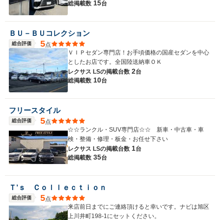
15
総掲載数
台
ＢＵ－ＢＵコレクション
5
総合評価
点
ＶＩＰセダン専門店！お手頃価格の国産セダンを中心
としたお店です。全国陸送納車ＯＫ
2
レクサス LSの
掲載台数
台
10
総掲載数
台
フリースタイル
5
総合評価
点
☆☆ランクル・SUV専門店☆☆ 新車・中古車・車
検・整備・修理・板金・お任せ下さい
1
レクサス LSの
掲載台数
台
35
総掲載数
台
Ｔ’ｓ Ｃｏｌｌｅｃｔｉｏｎ
5
総合評価
点
来店前日までにご連絡頂けると幸いです。ナビは旭区
上川井町198-1にセットください。