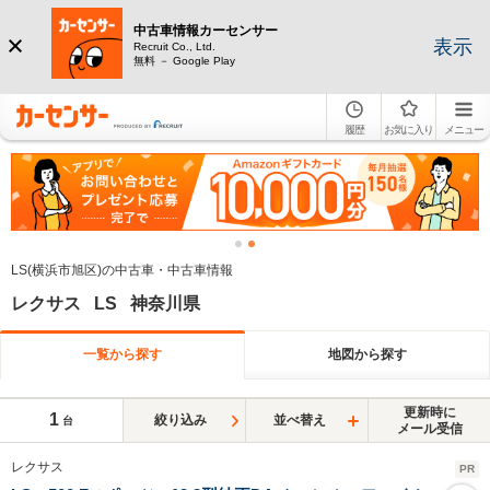
中古車情報カーセンサー
表示
Recruit Co., Ltd.
無料 － Google Play
履歴
お気に入り
メニュー
LS(横浜市旭区)の中古車・中古車情報
レクサス LS 神奈川県
一覧から探す
地図から探す
更新時に
1
絞り込み
並べ替え
台
メール受信
レクサス
PR