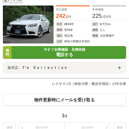
購入プラン付
ラ シートヒーター 電動リアシェード
支払総額
本体価格
242
225.
0
万円
万円
年式
2013
年
走行
6.7
万km
車検
'27/12
修復
なし
保証
保証無
整備
法定整備付
住所
神奈川県横浜市旭区
今すぐ在庫確認・見積依頼
無
電話する
料
販売店：
Ｔ’ｓ Ｃｏｌｌｅｃｔｉｏｎ
レクサス LS（神奈川県・横浜市旭区）の中古車
物件更新時にメールを受け取る
1
/1
最初
前の30件
次の30件
最後