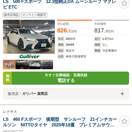
LS 500 Fスポーツ 12.3型純正DA ムーンルーフ マクレ
ビ ETC
販売店保証
オンライン相談可
支払総額
本体価格
826.
817.
5
9
万円
万円
年式
2021
年
走行
1.0
万km
車検
'28/05
修復
なし
保証
保証付
整備
法定整備付
住所
神奈川県座間市
今すぐ在庫確認・見積依頼
無
電話する
料
販売店：
ガリバー 座間店
レクサス
LS 460 Fスポーツ 後期型 サンルーフ 21インチカー
ルソン NITTOタイヤ 2025年18週 プレミアムサウン
ド 純正ナビ(フルセグ/CD/DVD/BT/USB) バックカメ