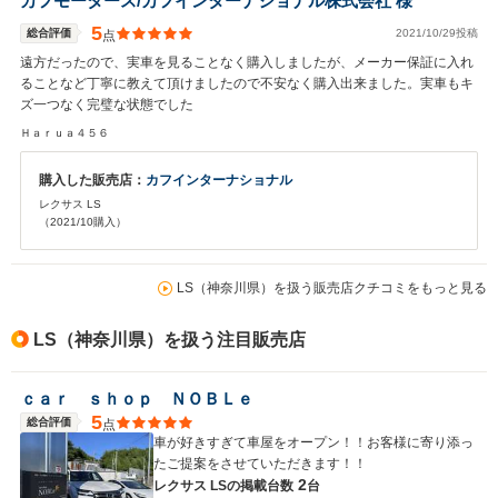
カフモータース/カフインターナショナル株式会社 様
5
総合評価
2021/10/29投稿
点
遠方だったので、実車を見ることなく購入しましたが、メーカー保証に入れ
ることなど丁寧に教えて頂けましたので不安なく購入出来ました。実車もキ
ズ一つなく完璧な状態でした
Ｈａｒｕａ４５６
購入した販売店：
カフインターナショナル
レクサス LS
（2021/10購入）
LS（神奈川県）を扱う販売店クチコミをもっと見る
LS（神奈川県）を扱う注目販売店
ｃａｒ ｓｈｏｐ ＮＯＢＬｅ
5
総合評価
点
車が好きすぎて車屋をオープン！！お客様に寄り添っ
たご提案をさせていただきます！！
2
レクサス LSの
掲載台数
台