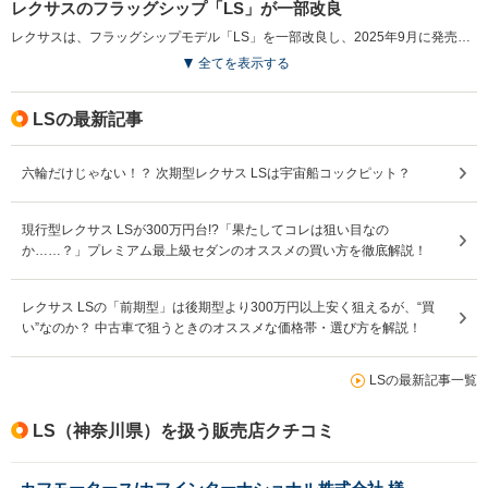
レクサスのフラッグシップ「LS」が一部改良
レクサスは、フラッグシップモデル「LS」を一部改良し、2025年9月に発売した。LSは1989年のブランド創設以来、レクサスの基盤を支えるモデルであり、常にイノベーションを追求する姿勢で静粛性や乗り心地を磨き続けている。今回の改良では、エクステリアカラーのホワイトノーヴァガラスフレークとディープブルーマイカを全グレードで選択可能とし、顧客の選択肢を広げている。また、全車にフロントおよびリアシートヒーターを標準装備し、F SPORTのブレーキキャリパーも意匠変更され、スポーティなレッド塗装と上品なシルバーのロゴが採用された。（2025.9）
全てを表示する
LSの最新記事
六輪だけじゃない！？ 次期型レクサス LSは宇宙船コックピット？
現行型レクサス LSが300万円台!?「果たしてコレは狙い目なの
か……？」プレミアム最上級セダンのオススメの買い方を徹底解説！
レクサス LSの「前期型」は後期型より300万円以上安く狙えるが、“買
い”なのか？ 中古車で狙うときのオススメな価格帯・選び方を解説！
LSの最新記事一覧
LS（神奈川県）を扱う販売店クチコミ