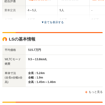
総合評価
乗車定員
4～5人
5人
-
ドア数
4ドア
4ドア
4ドア
▼
全てを表示する
全高
全高
1.47m～1.48m
1.56m
-
LSの基本情報
平均価格
515.7万円
全幅
全幅
サイズ
1.88m
1.92m
-
全長
全長
WLTCモード
9.5～13.6km/L
(全長x全幅x全高)
5.03m～5.21m
5.14m
燃費
車体寸法
全長：5.24m
(全長x全幅x全
全幅：1.9m
ホイールベース
ホイールベース
ホイー
高)
全高：1.45m～1.46m
-m
-m
もっと見る
24.8～25.4km/L
└市街地:22.6～
23.0km/L