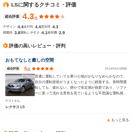
WLTCモード
LSに関するクチコミ・評価
-
└郊外:27.0～
-
燃費
27.4km/L
4.3
└高速道路:24.6～
総合評価
点
25.2km/L
4.4
4.4
4.3
デザイン :
走行性 :
居住性 :
3.8
4.1
2.9
排気量
4968cc
0～2487cc
4600cc
積載性 :
運転しやすさ :
維持費 :
駆動方式
4WD
4WD、FF
FR、4WD
評価の高いレビュー・評判
おもてなしと癒しの空間
5
総合評価
2014/04/13投稿
点
普通に運転していても乗り心地がかなりなめらかなので、
自分の運転技術がうまくなったように錯覚する。長時間運
転しても、疲れない。静かで安定感が抜群であり、ソファ
ーに座って流れる景色を見ているような不思議な運転感覚
である。
ゲストさん
レクサス LS
もっと見る