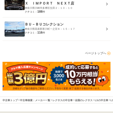
Ｘ ＩＭＰＯＲＴ ＮＥＸＴ店
神奈川県川崎市多摩区生田２－１０－１０
188
クチコミ：
件
ＢＵ－ＢＵコレクション
神奈川県高座郡寒川町一之宮８－１５－１７
116
クチコミ：
件
ページトップへ
中古車トップ
中古車検索：メーカー一覧
レクサスの中古車
全国のレクサス
LSの中古車
L