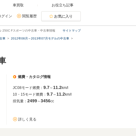
車買取
お役立ち記事
ログイン
閲覧履歴
お気に入り
ル 250C Fスポーツの中古車・中古車情報
サイトマップ
中古車
2012年08月～2013年07月モデルの中古車
車
燃費・カタログ情報
9.7
11.2
JC08モード燃費：
～
km/l
9.7
11.2
10・15モード燃費：
～
km/l
2499
3456
排気量：
～
cc
詳しく見る