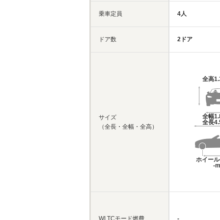
乗車定員
4人
ドア数
2ドア
全高
1
全幅
1
サイズ
全長
4
（全長・全幅・全高）
ホイール
-
WLTCモード燃費
-