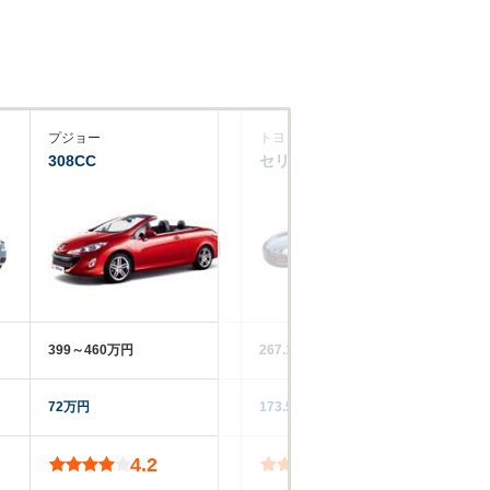
プジョー
トヨタ
米
308CC
セリカコンバーチブル
S
399～460万円
267.1～323.9万円
‐‐
72万円
173.5万円
12
4.2
3.7