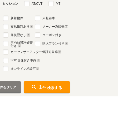
ミッション
AT/CVT
MT
新着物件
未登録車
支払総額あり
メーカー系販売店
修復歴なし
クーポン付き
車両品質評価書
購入プラン付き
付き
カーセンサーアフター保証対象車
360
°画像付き車両
オンライン相談可
1
条件をクリア
台 検索する