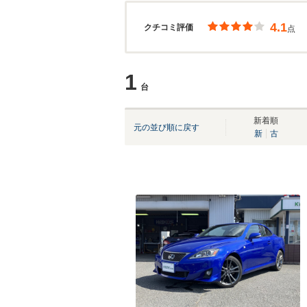
4.1
クチコミ評価
点
1
台
新着順
元の並び順に戻す
新
古