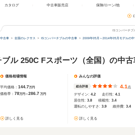
カタログ
中古車販売店
保険/ローン/他
ISコンバーチブ
中古車
全国のレクサス
ISコンバーチブルの中古車
2009年05月～2014年05月モデルの
チブル 250C Fスポーツ（全国）の中古
価格相場情報
みんなの評価
4.1
144.7
総合評価
平均価格：
点
万円
78
286.7
価格帯：
万円～
万円
デザイン:
4.2
走行性:
4.1
居住性:
3.8
積載性:
3.4
運転のしやすさ:
3.9
維持費:
3.4
詳しく見る
詳しく見る