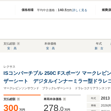
140.5
価格相場
燃費(
平均中古価格：
詳しく見る
万円
支払総額
本体価格
年式
安
高
安
高
新
古
レクサス
ISコンバーチブル 250C Fスポーツ マークレ
ザーシート デジタルインナーミラー型ドラレ
ートヒーター&ベンチレーション 後期モデル 
ックカメラ ETC HID
2013
年式
支払総額
車両本体価格
300
278
2026(
車検
.0
万円
万円