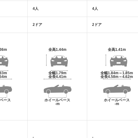
4人
4人
2ドア
2ドア
.36m
全高
1.44m
全高
1.41m
.83m
全幅
1.79m
全幅
1.84m～1.85m
.54m
全長
4.41m
全長
4.58m～4.62m
ベース
ホイールベース
ホイールベース
m
-m
-m
-
-