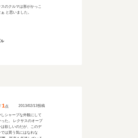
サスのクルマは形がかっこ
なぁ と思いました。
ブル
1
2013/02/13投稿
点
少しシャープな外観にして
かった。 レクサスのオープ
ーは欲しいのだが、このデ
ンでは買う気にはなれな