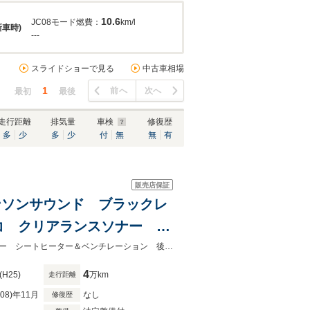
10.6
JC08モード燃費：
km/l
新車時)
---
スライドショーで見る
中古車相場
1
前へ
次へ
最初
最後
走行距離
排気量
車検
修復歴
多
少
多
少
付
無
無
有
販売店保証
ビンソンサウンド ブラックレ
コ クリアランスソナー シ
純正ナビ フルセグTV バ
マークレビンソンサウンド ブラックレザーシート ドラレコクリアランスソナー シートヒーター＆ベンチレーション 後期モデル 純正ナビ フルセグＴＶ
4
(H25)
万km
走行距離
R08)年11月
なし
修復歴