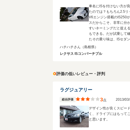
車名にISを付けない方が
たのでは？もちろん2.5リ
V6エンジン搭載のIS250
スだからこそ、非常に分
すいネーミングだと捉え
もできる。だが試乗して
たその乗り味は、ISセダ
大きく異なり、どちらか
ハチハチさん
（島根県）
ばSCに近いラグジュアリ
レクサス ISコンバーチブル
ペを連想させるもの。 言い換え
れば、IS250CにISと同
ーツ性を期待して乗ると
られたような感覚に陥る
評価の低いレビュー・評判
れない。だが、SCのよう
たりとした安心感のある
を期待して乗れば、完成
ラグジュアリー
く好印象を抱く。このよ
3
2013/0
総合評価
由から、ISとは異なるネ
点
グを採用して、スポーテ
デザイン性が良くスピー
メージと切り離した方が
く、ドライブにはもって
ではないだろうか？
と思います。