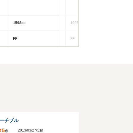
1598cc
1998cc
43
FF
FF
FR
バーチブル
5
2013/03/27投稿
点