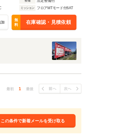
法定整備付
整備
C
フロアMTモード付6AT
ミッション
無
在庫確認・見積依頼
追加
料
1
前へ
次へ
最初
最後
この条件で新着メールを受け取る