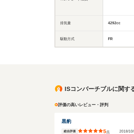
排気量
4292cc
駆動方式
FR
ISコンバーチブルに関す
評価の高いレビュー・評判
黒豹
5
2018/1
総合評価
点