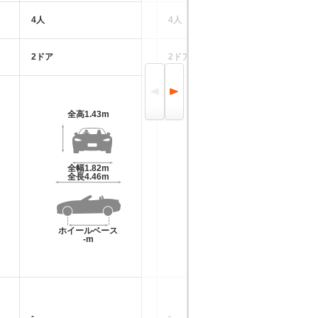
4人
4人
-
2ドア
2ドア
2
全高
1.43m
全高
1.33m
全幅
1.82m
全幅
1.75m
全長
4.46m
全長
4.51m
ホイールベース
ホイールベース
-m
-m
-
-
-