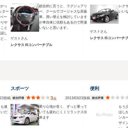
良かっ
総合的に言うと、ラグジュアリ
レク
ッター
ー、クールでゴージャスな高級
いい
がベー
車。買い替えを検討しています
かりや
が車自体に信頼もあるので間違
ること
いないと思います。
ゲストさん
確認し
レクサス ISコンバーチ
ゲストさん
ンとは
と言え
レクサス ISコンバーチブル
ークー
様のスポ
、裏切
かもし
にゆっ
乗り味
度が高
スポーツ
便利
うな理
3
3/23投稿
2013/03/23投稿
ーミン
総合評価
総合評価
点
ィなイ
ドも速
乗り心地が良く、ずっと乗って
もう
良いの
こいだ
いても疲れにくくリラックス出
ほし
来ます
ンカ
ザイ