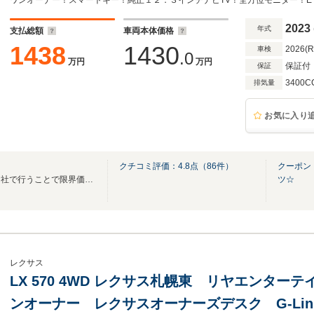
ー 追従クルコン パワーバックドア ドラレ
2023
年式
支払総額
車両本体価格
1438
1430
2026(
車検
.0
万円
万円
保証付
保証
3400C
排気量
お気に入り
クチコミ評価：
4.8
点（
86
件）
クーポン
整備・板金工場完備、全てを自社で行うことで限界価格で良質のお車を展示しております
ツ☆
レクサス
LX 570 4WD レクサス札幌東 リヤエンタ
ンオーナー レクサスオーナーズデスク G-Li