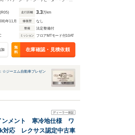
コ プリクラ レーンキープ
ワンオーナー！スマートキー！純正１２．３インチナビTV！全方位モニター！ETC・パワーシート・シートヒーター・クーラー・レーダークルコン・パワーバックドア・サンルーフ
3.3
(R05)
万km
走行距離
R08)年11月
なし
修復歴
法定整備付
整備
C
フロアMTモード付10AT
ミッション
無
在庫確認・見積依頼
追加
料
：☆ジーエム自動車プレゼン
ディーラー保証
ーテインメント 寒冷地仕様 ワ
nk対応 レクサス認定中古車