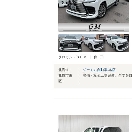
クロカン・ＳＵＶ
白
北海道
ジーエム自動車 本店
札幌市東
区