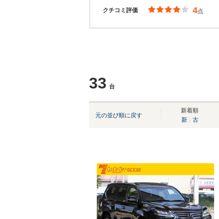
4
クチコミ評価
点
33
台
新着順
元の並び順に戻す
新
古