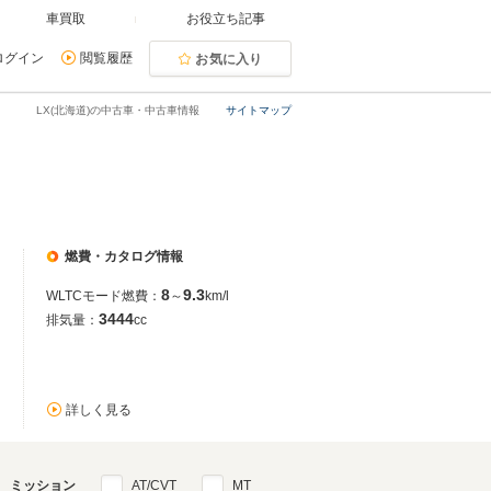
車買取
お役立ち記事
ログイン
閲覧履歴
お気に入り
LX(北海道)の中古車・中古車情報
サイトマップ
燃費・カタログ情報
8
9.3
WLTCモード燃費：
～
km/l
3444
排気量：
cc
詳しく見る
ミッション
AT/CVT
MT