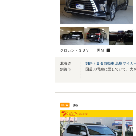
クロカン・ＳＵＶ
黒Ｍ
北海道
釧路トヨタ自動車 鳥取マイカ
釧路市
NEW
8/6