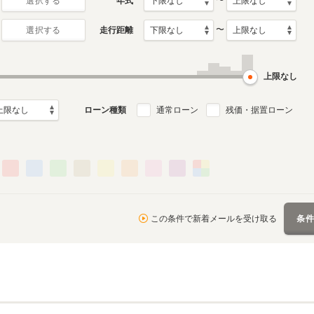
〜
年式
選択する
〜
走行距離
選択する
月～2021年12月
ル
上限なし
ローン種類
通常ローン
残価・据置ローン
この条件で新着メールを受け取る
条