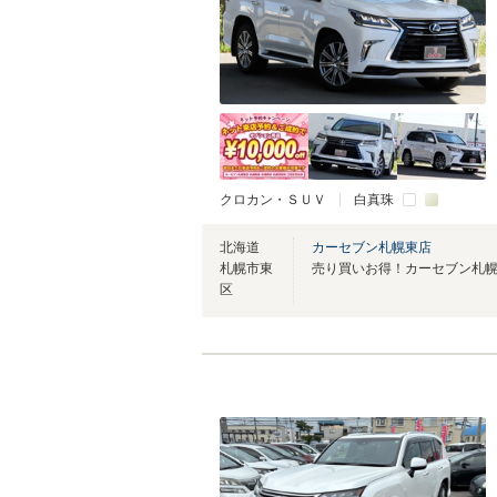
クロカン・ＳＵＶ
白真珠
北海道
カーセブン札幌東店
札幌市東
区