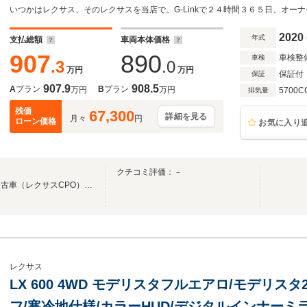
いつかはレクサス、そのレクサスを当店で。G-Linkで２４時間３６５日、オー
2020
年式
支払総額
車両本体価格
907
890
車検整
車検
.3
.0
万円
万円
保証付
保証
907.9
908.5
A
プラン
B
プラン
万円
万円
5700C
排気量
残価
67,300
詳細を見る
月々
円
ローン価格
お気に入り
クチコミ評価：－
ワンオーナーのレクサス認定中古車（レクサスCPO）を中心に取り揃えております。
レクサス
LX 600 4WD モデリスタフルエアロ/モデリス
フ/寒冷地仕様/カラーHUD/デジタルインナーミラ