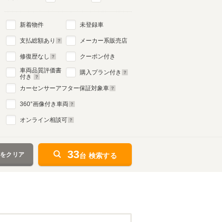
新着物件
未登録車
支払総額あり
メーカー系販売店
修復歴なし
クーポン付き
車両品質評価書
購入プラン付き
付き
カーセンサーアフター保証対象車
360
°画像付き車両
オンライン相談可
33
件をクリア
台 検索する