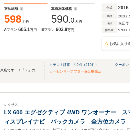
2016
年式
支払総額
車両本体価格
598
590
2026(
車検
.0
万円
万円
保証付
保証
605.1
603.9
A
プラン
B
プラン
万円
万円
5700C
排気量
お気に入り
クチコミ評価：
4.9
点（
219
件）
クーポン
売り買いお得！カーセブン札幌東店です！！「７」の黄色い看板が目印！！
カーセンサーアフター保証取扱店
レクサス
LX 600 エグゼクティブ 4WD ワンオーナー 
ィスプレイナビ バックカメラ 全方位カメラ