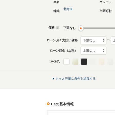
車名
グレード
北海道
地域
市区町村
現行
初代
2022年1月～生産中
2015年9
生産モデ
価格
下限なし
LXのカタログを見る
〜
ローン月々支払い価格
ローン頭金（上限）
本体色
▼ もっと詳細な条件を追加する
LX
の基本情報