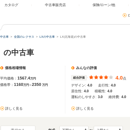
カタログ
中古車販売店
保険/ローン/他
中古車
全国のレクサス
LXの中古車
LX(北海道)の中古車
）の中古車
価格相場情報
みんなの評価
4.0
1567.4
総合評価
平均価格：
点
万円
1160
2350
価格帯：
万円～
万円
デザイン:
4.0
走行性:
4.0
居住性:
4.0
積載性:
4.0
運転のしやすさ:
3.0
維持費:
4.0
詳しく見る
詳しく見る