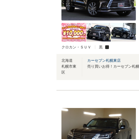
クロカン・ＳＵＶ
黒
北海道
カーセブン札幌東店
札幌市東
区