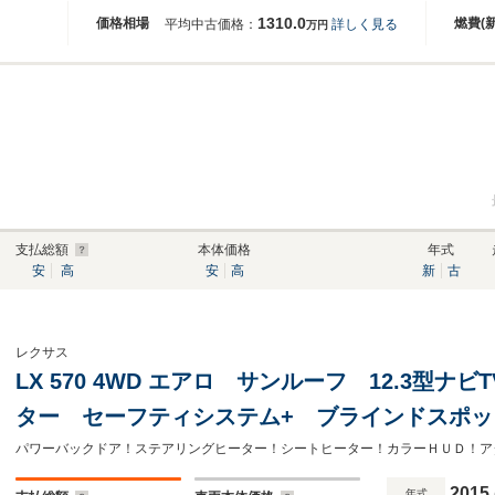
1310.0
価格相場
燃費(
平均中古価格：
詳しく見る
万円
支払総額
本体価格
年式
安
高
安
高
新
古
レクサス
LX 570 4WD エアロ サンルーフ 12.3型
ター セーフティシステム+ ブラインドスポッ
黒革シート ETC2.0 レーダークルーズ クー
ミ
2015
年式