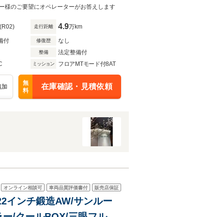
ナー様のご要望にオペレーターがお答えします
4.9
(R02)
万km
走行距離
備付
なし
修復歴
法定整備付
整備
C
フロアMTモード付8AT
ミッション
無
在庫確認・見積依頼
追加
料
オンライン相談可
車両品質評価書付
販売店保証
タ22インチ鍛造AW/サンルー
ー/クールBOX/三眼フル