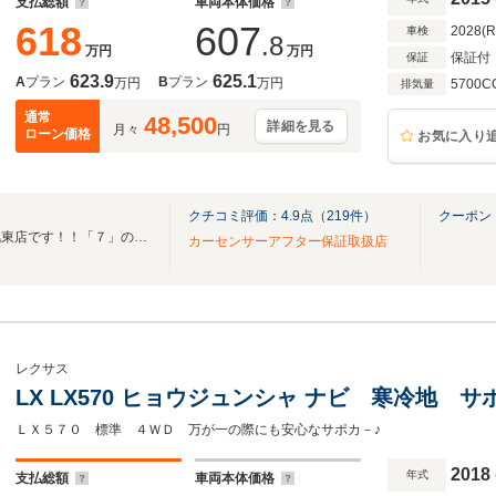
支払総額
車両本体価格
618
607
2028(
車検
.8
万円
万円
保証付
保証
623.9
625.1
A
プラン
B
プラン
万円
万円
5700C
排気量
通常
48,500
詳細を見る
月々
円
ローン価格
お気に入り
クチコミ評価：
4.9
点（
219
件）
クーポン
売り買いお得！カーセブン札幌東店です！！「７」の黄色い看板が目印！！
カーセンサーアフター保証取扱店
レクサス
LX LX570 ヒョウジュンシャ ナビ 寒冷地 サ
ＬＸ５７０ 標準 ４ＷＤ 万が一の際にも安心なサポカ－♪
2018
年式
支払総額
車両本体価格