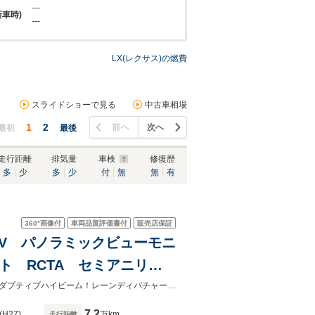
---
新車時)
---
LX(レクサス)の燃費
スライドショーで見る
中古車相場
1
2
前へ
次へ
最初
最後
走行距離
排気量
車検
修復歴
多
少
多
少
付
無
無
有
360°
画像付
車両品質評価書付
販売店保証
ナビTV パノラミックビューモニ
ト RCTA セミアニリン
ルボックス 21インチアル
パワーバックドア！ステアリングヒーター！シートヒーター！カラーＨＵＤ！アダプティブハイビーム！レーンディパチャーアラート！プレミアムサウンド！マルチテレインセレクト！
7.2
(H27)
万km
走行距離