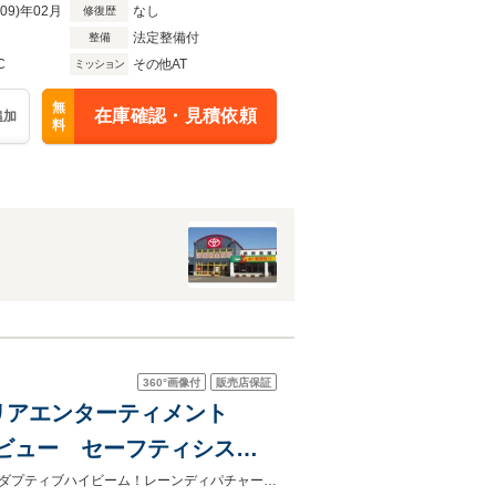
R09)年02月
なし
修復歴
法定整備付
整備
C
その他AT
ミッション
無
在庫確認・見積依頼
追加
料
360°
画像付
販売店保証
フ リアエンターティメント
ックビュー セーフティシステ
BOX ETC2.0
パワーバックドア！ステアリングヒーター！シートヒーター！カラーＨＵＤ！アダプティブハイビーム！レーンディパチャーアラート！プレミアムサウンド！マルチテレインセレクト！