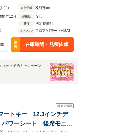
8.9
(H28)
万km
走行距離
R08)年12月
なし
修復歴
法定整備付
整備
C
フロアMTモード付8AT
ミッション
無
在庫確認・見積依頼
追加
料
：ネット予約キャンペーン
販売店保証
スマートキー 12.3インチデ
 パワーシート 後席モニタ