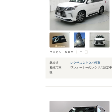
クロカン・ＳＵＶ
白
北海道
レクサスＣＰＯ札幌東
札幌市東
区