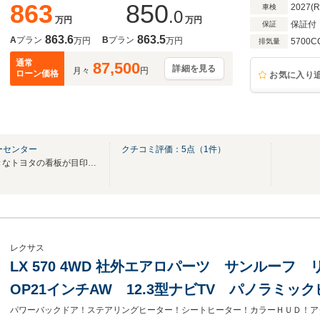
863
850
2027(
車検
.0
万円
万円
保証付
保証
863.6
863.5
A
プラン
B
プラン
万円
万円
5700C
排気量
通常
87,500
詳細を見る
月々
円
ローン価格
お気に入り
ーセンター
クチコミ評価：
5
点（
1
件）
国道38号線に面していて、大きなトヨタの看板が目印の鳥取マイカーセンターです！！
レクサス
LX 570 4WD 社外エアロパーツ サンルー
OP21インチAW 12.3型ナビTV パノラミ
ム+ サンフレアブラウン革 パワーシート クール