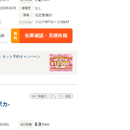
R10)年04月
なし
修復歴
法定整備付
整備
C
フロアMTモード付8AT
ミッション
無
在庫確認・見積依頼
追加
料
：ネット予約キャンペーン
360°
画像付
ディーラー保証
ポカ-
6.9
(H30)
万km
走行距離