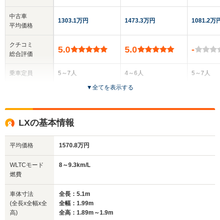
中古車
1303.1万円
1473.3万円
1081.2万
平均価格
クチコミ
5.0
5.0
-
総合評価
乗車定員
5～7人
4～6人
5～7人
▼
全てを表示する
ドア数
5ドア
5ドア
5ドア
全高
全高
全
LXの基本情報
1.92m～1.93m
1.96m
1.
平均価格
1570.8万円
全幅
全幅
全幅
WLTCモード
8～9.3km/L
サイズ
1.98m～2m
1.89m
1.98m
燃費
全長
全長
(全長x全幅x全高)
4.96m～4.97m
5.13m
4.95m
車体寸法
全長：5.1m
(全長x全幅x全
全幅：1.99m
高)
全高：1.89m～1.9m
ホイールベース
ホイールベース
ホイー