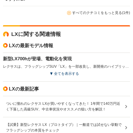
すべてのクチコミをもっと見る(1件)
LXに関する関連情報
LXの最新モデル情報
新型LX700hが登場、電動化を実現
レクサスは、フラッグシップSUV「LX」を一部改良し、新開発のハイブリッドシステムを搭載した「LX700h」を加え、2025年3月に発売した。「世界中のどんな道でも楽に・上質に」のコンセプトを引き継ぎ、過酷な環境に対応する電動車の特性を具現化した。新しいパラレルハイブリッドシステムは、信頼性と悪路走破性を保持しつつ、環境性能の向上を実現している。サスペンションやプラットフォームの改良により基本性能が向上し、快適な乗り心地を提供。さらに、最新のLexus Safety System +を採用し、安全性も強化された。新たに設定された“オーバートレイルプラス”パッケージは、アウトドアライフスタイルに合わせた装備を充実させ、幅広いニーズに応えている。また、LX700hをベースとした、レクサスが支援する松山英樹選手の米ツアー通算10勝を記念した特別仕様車「ヒデキ マツヤマ エディション」を設定している。（2025.3）
全てを表示する
LXの最新記事
ついに憧れのレクサス LXが買いやすくなってきた！ 1年間で140万円近
く下落した高級SUV、中古車状況やオススメの狙い方を解説！
【試乗】新型レクサス LX（プロトタイプ）｜一般道では試せない挙動で
フラッグシップの本質をチェック