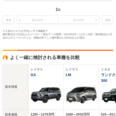
1
/1
最初
前の30件
次の30件
最後
※人気のクルマは平均1ヶ月で掲載終了
物件数合計1万台以上のメーカー｜算出データ期間：2024年9月～11月｜内容：物件数合計1万
台以上のメーカーのうち、掲載が終了した物件数が1,000台以上の場合
よく一緒に検討される車種を比較
レクサス
レクサス
トヨタ
GX
LM
ランドク
300
基本情報
新車価格
1195～1270万円
1500～2030万円
510～813