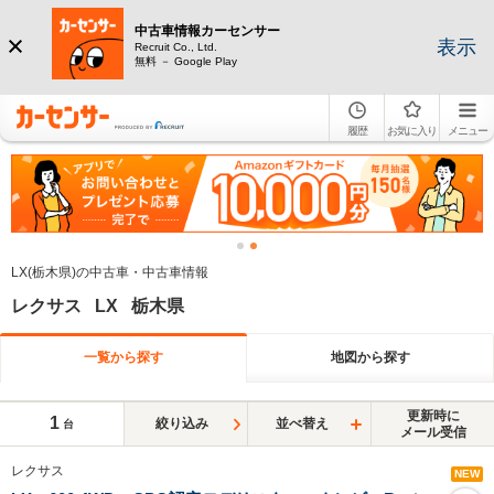
中古車情報カーセンサー
表示
Recruit Co., Ltd.
無料 － Google Play
履歴
お気に入り
メニュー
LX(栃木県)の中古車・中古車情報
レクサス LX 栃木県
一覧から探す
地図から探す
更新時に
1
絞り込み
並べ替え
台
メール受信
レクサス
NEW