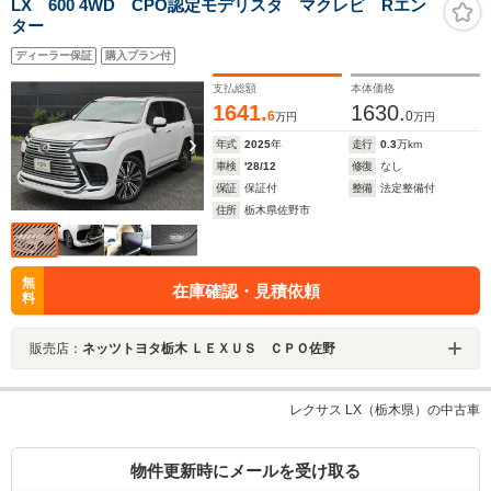
LX 600 4WD CPO認定モデリスタ マクレビ Rエン
ター
ディーラー保証
購入プラン付
支払総額
本体価格
1641.
1630.
6
0
万円
万円
年式
2025
年
走行
0.3
万km
車検
'28/12
修復
なし
保証
保証付
整備
法定整備付
住所
栃木県佐野市
無
在庫確認・見積依頼
料
販売店：
ネッツトヨタ栃木 ＬＥＸＵＳ ＣＰＯ佐野
レクサス LX（栃木県）の中古車
物件更新時にメールを受け取る