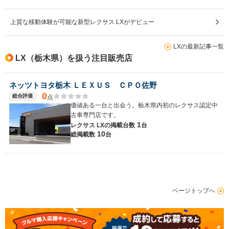
上質な移動体験が可能な新型レクサス LXがデビュー
LXの最新記事一覧
LX（栃木県）を扱う注目販売店
ネッツトヨタ栃木 ＬＥＸＵＳ ＣＰＯ佐野
0
総合評価
点
価値ある一台と出会う。栃木県内初のレクサス認定中
古車専門店です。
1
レクサス LXの
掲載台数
台
10
総掲載数
台
ページトップへ