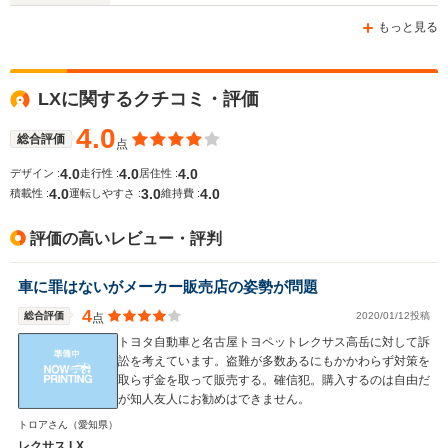
-m
-m
もっと見る
13.3～13.8km/L
7.9～9.7k
└市街地:10.5～
8.1km/L
└市街地:5
LXに関するクチコミ・評価
11.7km/L
WLTCモード
└市街地:5.6km/L
7.4km/L
└郊外:13.4～
燃費
└郊外:8.4km/L
└郊外:8.2
4.0
15.7km/L
総合評価
点
└高速道路:9.8km/L
└高速道路:
└高速道路:14.4～
11.3km/L
4.0
4.0
4.0
デザイン :
走行性 :
居住性 :
14.8km/L
4.0
3.0
4.0
積載性 :
運転しやすさ :
維持費 :
排気量
3444cc
2393cc
3345～34
評価の高いレビュー・評判
駆動方式
4WD
4WD
4WD
車に罪はないがメーカー販売店の姿勢が問題
4
総合評価
2020/01/12投稿
点
トヨタ自動車と名古屋トヨペットレクサス高岳に対して訴
訟を考えています。盗難が多数あるにもかかわらず対策を
取らず金を取って販売する。確信犯。購入するのは自由だ
が知人友人にお勧めはできません。
トロアさん
（愛知県）
レクサス LX