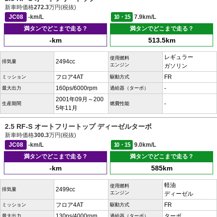
新車時価格
272.3
万円(税抜)
JC08
-km/L
10・15
7.9km/L
満タンでどこまで走る？
満タンでどこまで走る？
-km
513.5km
レギュラー
使用燃料
2494cc
排気量
エンジン
ガソリン
フロア4AT
FR
ミッション
駆動方式
160ps/6000rpm
-
最大出力
過給器（ターボ）
2001年09月～200
-
生産期間
燃費性能
5年11月
2.5 RF-S オートフリートップ ディーゼルターボ
新車時価格
300.3
万円(税抜)
JC08
-km/L
10・15
9.0km/L
満タンでどこまで走る？
満タンでどこまで走る？
-km
585km
軽油
使用燃料
2499cc
排気量
エンジン
ディーゼル
フロア4AT
FR
ミッション
駆動方式
130ps/4000rpm
ターボ
最大出力
過給器（ターボ）