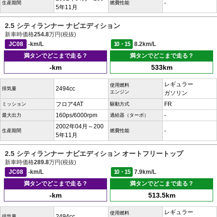
-
生産期間
燃費性能
5年11月
2.5 シティランナー ナビエディション
新車時価格
254.8
万円(税抜)
JC08
-km/L
10・15
8.2km/L
満タンでどこまで走る？
満タンでどこまで走る？
-km
533km
レギュラー
使用燃料
2494cc
排気量
エンジン
ガソリン
フロア4AT
FR
ミッション
駆動方式
160ps/6000rpm
-
最大出力
過給器（ターボ）
2002年04月～200
-
生産期間
燃費性能
5年11月
2.5 シティランナー ナビエディション オートフリートップ
新車時価格
289.8
万円(税抜)
JC08
-km/L
10・15
7.9km/L
満タンでどこまで走る？
満タンでどこまで走る？
-km
513.5km
レギュラー
使用燃料
2494cc
排気量