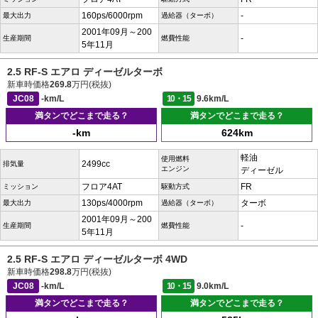
160ps/6000rpm
-
最大出力
過給器（ターボ）
2001年09月～200
-
生産期間
燃費性能
5年11月
2.5 RF-S エアロ ディーゼルターボ
新車時価格
269.8
万円(税抜)
JC08
-km/L
10・15
9.6km/L
満タンでどこまで走る？
満タンでどこまで走る？
-km
624km
軽油
使用燃料
2499cc
排気量
エンジン
ディーゼル
フロア4AT
FR
ミッション
駆動方式
130ps/4000rpm
ターボ
最大出力
過給器（ターボ）
2001年09月～200
-
生産期間
燃費性能
5年11月
2.5 RF-S エアロ ディーゼルターボ 4WD
新車時価格
298.8
万円(税抜)
JC08
-km/L
10・15
9.0km/L
満タンでどこまで走る？
満タンでどこまで走る？