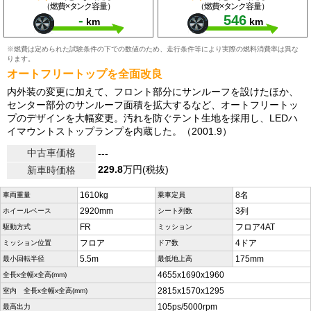
（燃費×タンク容量）
（燃費×タンク容量）
-
546
km
km
※燃費は定められた試験条件の下での数値のため、走行条件等により実際の燃料消費率は異な
ります。
オートフリートップを全面改良
内外装の変更に加えて、フロント部分にサンルーフを設けたほか、
センター部分のサンルーフ面積を拡大するなど、オートフリートッ
プのデザインを大幅変更。汚れを防ぐテント生地を採用し、LEDハ
イマウントストップランプを内蔵した。（2001.9）
中古車価格
---
229.8
万円(税抜)
新車時価格
1610kg
8名
車両重量
乗車定員
2920mm
3列
ホイールベース
シート列数
FR
フロア4AT
駆動方式
ミッション
フロア
4ドア
ミッション位置
ドア数
5.5m
175mm
最小回転半径
最低地上高
4655x1690x1960
全長x全幅x全高(mm)
2815x1570x1295
室内 全長x全幅x全高(mm)
105ps/5000rpm
最高出力