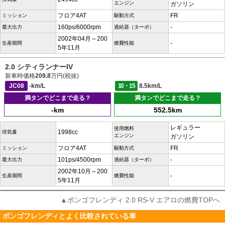
エンジン
ガソリン
フロア4AT
FR
ミッション
駆動方式
160ps/6000rpm
-
最大出力
過給器（ターボ）
2002年04月～200
-
生産期間
燃費性能
5年11月
2.0 シティランナーIV
新車時価格
209.8
万円(税抜)
JC08
-km/L
10・15
8.5km/L
満タンでどこまで走る？
満タンでどこまで走る？
-km
552.5km
レギュラー
使用燃料
1998cc
排気量
エンジン
ガソリン
フロア4AT
FR
ミッション
駆動方式
101ps/4500rpm
-
最大出力
過給器（ターボ）
2002年10月～200
-
生産期間
燃費性能
5年11月
▲ボンゴフレンディ 2.0 RS-V エアロの燃費TOPへ
ボンゴフレンディとよく比較されている車