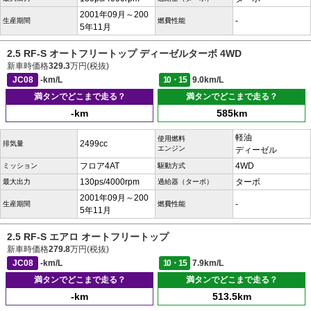
2001年09月～200
-
生産期間
燃費性能
5年11月
2.5 RF-S オートフリートップ ディーゼルターボ 4WD
新車時価格
329.3
万円(税抜)
JC08
-km/L
10・15
9.0km/L
満タンでどこまで走る？
満タンでどこまで走る？
-km
585km
軽油
使用燃料
2499cc
排気量
エンジン
ディーゼル
フロア4AT
4WD
ミッション
駆動方式
130ps/4000rpm
ターボ
最大出力
過給器（ターボ）
2001年09月～200
-
生産期間
燃費性能
5年11月
2.5 RF-S エアロ オートフリートップ
新車時価格
279.8
万円(税抜)
JC08
-km/L
10・15
7.9km/L
満タンでどこまで走る？
満タンでどこまで走る？
-km
513.5km