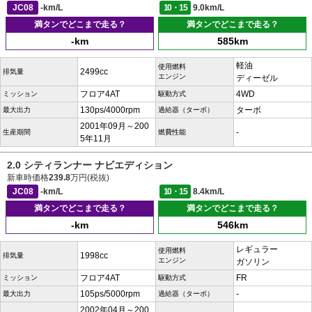
JC08
-km/L
10・15
9.0km/L
満タンでどこまで走る？
満タンでどこまで走る？
-km
585km
軽油
使用燃料
2499cc
排気量
エンジン
ディーゼル
フロア4AT
4WD
ミッション
駆動方式
130ps/4000rpm
ターボ
最大出力
過給器（ターボ）
2001年09月～200
-
生産期間
燃費性能
5年11月
2.0 シティランナー ナビエディション
新車時価格
239.8
万円(税抜)
JC08
-km/L
10・15
8.4km/L
満タンでどこまで走る？
満タンでどこまで走る？
-km
546km
レギュラー
使用燃料
1998cc
排気量
エンジン
ガソリン
フロア4AT
FR
ミッション
駆動方式
105ps/5000rpm
-
最大出力
過給器（ターボ）
2002年04月～200