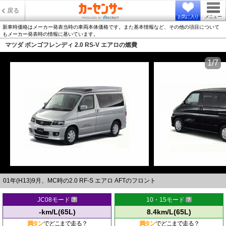
戻る
お気に入り
メニュー
新車時価格はメーカー発表当時の車両本体価格です。また基本情報など、その他の項目について
もメーカー発表時の情報に基いています。
マツダ ボンゴフレンディ 2.0 RS-V エアロの燃費
1/7
01年(H13)9月、MC時の2.0 RF-S エアロ AFTのフロント
JC08モード
10・15モード
-km/L(65L)
8.4km/L(65L)
満タン
でどこまで走る？
満タン
でどこまで走る？