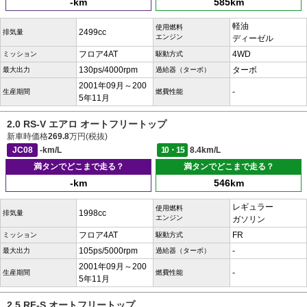
-km
585km
軽油
使用燃料
2499cc
排気量
エンジン
ディーゼル
フロア4AT
4WD
ミッション
駆動方式
130ps/4000rpm
ターボ
最大出力
過給器（ターボ）
2001年09月～200
-
生産期間
燃費性能
5年11月
2.0 RS-V エアロ オートフリートップ
新車時価格
269.8
万円(税抜)
JC08
-km/L
10・15
8.4km/L
満タンでどこまで走る？
満タンでどこまで走る？
-km
546km
レギュラー
使用燃料
1998cc
排気量
エンジン
ガソリン
フロア4AT
FR
ミッション
駆動方式
105ps/5000rpm
-
最大出力
過給器（ターボ）
2001年09月～200
-
生産期間
燃費性能
5年11月
2.5 RF-S オートフリートップ