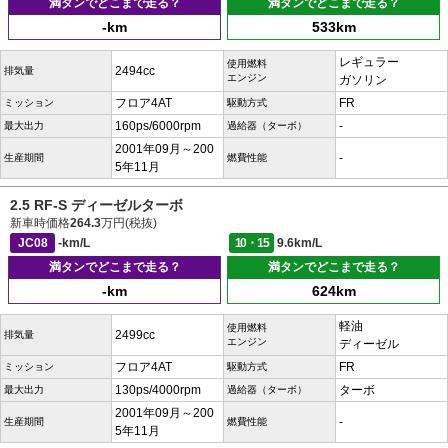
満タンでどこまで走る？
満タンでどこまで走る？
-km
533km
レギュラー
使用燃料
2494cc
排気量
エンジン
ガソリン
フロア4AT
FR
ミッション
駆動方式
160ps/6000rpm
-
最大出力
過給器（ターボ）
2001年09月～200
-
生産期間
燃費性能
5年11月
2.5 RF-S ディーゼルターボ
新車時価格
264.3
万円(税抜)
JC08
-km/L
10・15
9.6km/L
満タンでどこまで走る？
満タンでどこまで走る？
-km
624km
軽油
使用燃料
2499cc
排気量
エンジン
ディーゼル
フロア4AT
FR
ミッション
駆動方式
130ps/4000rpm
ターボ
最大出力
過給器（ターボ）
2001年09月～200
-
生産期間
燃費性能
5年11月