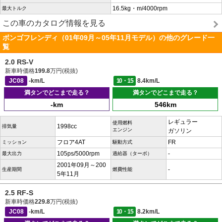
16.5kg・m/4000rpm
最大トルク
この車のカタログ情報を見る
ボンゴフレンディ（01年09月～05年11月モデル）の他のグレード一
覧
2.0 RS-V
新車時価格
199.8
万円(税抜)
JC08
-km/L
10・15
8.4km/L
満タンでどこまで走る？
満タンでどこまで走る？
-km
546km
レギュラー
使用燃料
1998cc
排気量
エンジン
ガソリン
フロア4AT
FR
ミッション
駆動方式
105ps/5000rpm
-
最大出力
過給器（ターボ）
2001年09月～200
-
生産期間
燃費性能
5年11月
2.5 RF-S
新車時価格
229.8
万円(税抜)
JC08
-km/L
10・15
8.2km/L