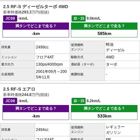
2.5 RF-S ディーゼルターボ 4WD
新車時価格
293.3
万円(税抜)
JC08
-km/L
10・15
9.0km/L
満タンでどこまで走る？
満タンでどこまで走る？
-km
585km
軽油
使用燃料
2499cc
排気量
エンジン
ディーゼル
フロア4AT
4WD
ミッション
駆動方式
130ps/4000rpm
ターボ
最大出力
過給器（ターボ）
2001年09月～200
-
生産期間
燃費性能
5年11月
2.5 RF-S エアロ
新車時価格
244.8
万円(税抜)
JC08
-km/L
10・15
8.2km/L
満タンでどこまで走る？
満タンでどこまで走る？
-km
533km
レギュラー
使用燃料
2494cc
排気量
エンジン
ガソリン
フロア4AT
FR
ミッション
駆動方式