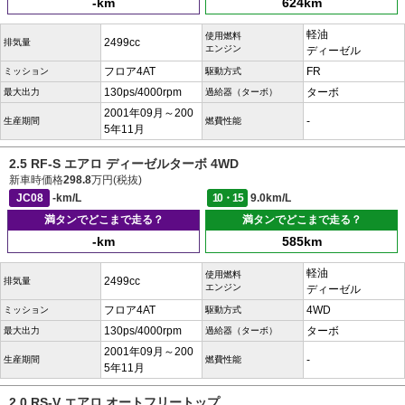
-km
624km
軽油
使用燃料
2499cc
排気量
エンジン
ディーゼル
フロア4AT
FR
ミッション
駆動方式
130ps/4000rpm
ターボ
最大出力
過給器（ターボ）
2001年09月～200
-
生産期間
燃費性能
5年11月
2.5 RF-S エアロ ディーゼルターボ 4WD
新車時価格
298.8
万円(税抜)
JC08
-km/L
10・15
9.0km/L
満タンでどこまで走る？
満タンでどこまで走る？
-km
585km
軽油
使用燃料
2499cc
排気量
エンジン
ディーゼル
フロア4AT
4WD
ミッション
駆動方式
130ps/4000rpm
ターボ
最大出力
過給器（ターボ）
2001年09月～200
-
生産期間
燃費性能
5年11月
2.0 RS-V エアロ オートフリートップ