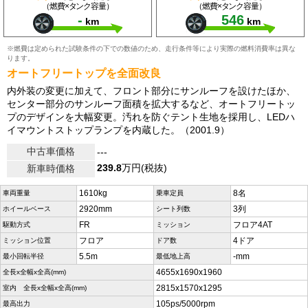
（燃費×タンク容量）
（燃費×タンク容量）
-
546
km
km
※燃費は定められた試験条件の下での数値のため、走行条件等により実際の燃料消費率は異な
ります。
オートフリートップを全面改良
内外装の変更に加えて、フロント部分にサンルーフを設けたほか、
センター部分のサンルーフ面積を拡大するなど、オートフリートッ
プのデザインを大幅変更。汚れを防ぐテント生地を採用し、LEDハ
イマウントストップランプを内蔵した。（2001.9）
中古車価格
---
239.8
万円(税抜)
新車時価格
1610kg
8名
車両重量
乗車定員
2920mm
3列
ホイールベース
シート列数
FR
フロア4AT
駆動方式
ミッション
フロア
4ドア
ミッション位置
ドア数
5.5m
-mm
最小回転半径
最低地上高
4655x1690x1960
全長x全幅x全高(mm)
2815x1570x1295
室内 全長x全幅x全高(mm)
105ps/5000rpm
最高出力