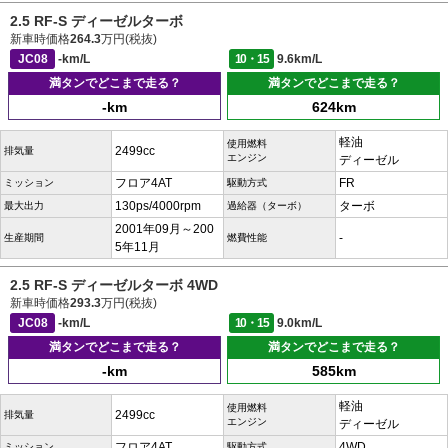
2.5 RF-S ディーゼルターボ
新車時価格
264.3
万円(税抜)
JC08
-km/L
10・15
9.6km/L
満タンでどこまで走る？
満タンでどこまで走る？
-km
624km
軽油
使用燃料
2499cc
排気量
エンジン
ディーゼル
フロア4AT
FR
ミッション
駆動方式
130ps/4000rpm
ターボ
最大出力
過給器（ターボ）
2001年09月～200
-
生産期間
燃費性能
5年11月
2.5 RF-S ディーゼルターボ 4WD
新車時価格
293.3
万円(税抜)
JC08
-km/L
10・15
9.0km/L
満タンでどこまで走る？
満タンでどこまで走る？
-km
585km
軽油
使用燃料
2499cc
排気量
エンジン
ディーゼル
フロア4AT
4WD
ミッション
駆動方式