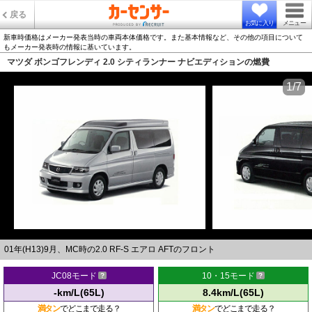
戻る
お気に入り
メニュー
新車時価格はメーカー発表当時の車両本体価格です。また基本情報など、その他の項目について
もメーカー発表時の情報に基いています。
マツダ ボンゴフレンディ 2.0 シティランナー ナビエディションの燃費
1/7
01年(H13)9月、MC時の2.0 RF-S エアロ AFTのフロント
JC08モード
10・15モード
-km/L(65L)
8.4km/L(65L)
満タン
でどこまで走る？
満タン
でどこまで走る？