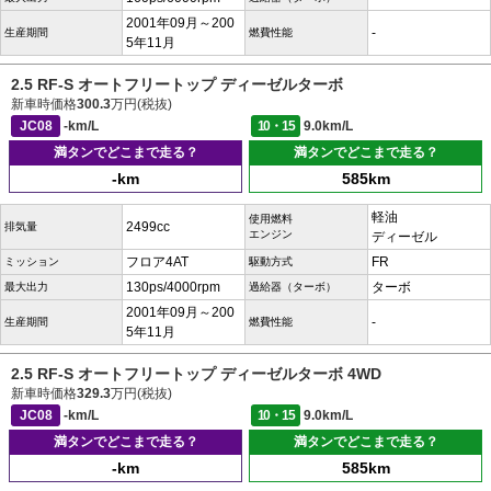
2001年09月～200
-
生産期間
燃費性能
5年11月
2.5 RF-S オートフリートップ ディーゼルターボ
新車時価格
300.3
万円(税抜)
JC08
-km/L
10・15
9.0km/L
満タンでどこまで走る？
満タンでどこまで走る？
-km
585km
軽油
使用燃料
2499cc
排気量
エンジン
ディーゼル
フロア4AT
FR
ミッション
駆動方式
130ps/4000rpm
ターボ
最大出力
過給器（ターボ）
2001年09月～200
-
生産期間
燃費性能
5年11月
2.5 RF-S オートフリートップ ディーゼルターボ 4WD
新車時価格
329.3
万円(税抜)
JC08
-km/L
10・15
9.0km/L
満タンでどこまで走る？
満タンでどこまで走る？
-km
585km