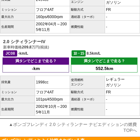
エンジン
ガソリン
フロア4AT
FR
ミッション
駆動方式
160ps/6000rpm
-
最大出力
過給器（ターボ）
2002年04月～200
-
生産期間
燃費性能
5年11月
2.0 シティランナーIV
新車時価格
209.8
万円(税抜)
JC08
-km/L
10・15
8.5km/L
満タンでどこまで走る？
満タンでどこまで走る？
-km
552.5km
レギュラー
使用燃料
1998cc
排気量
エンジン
ガソリン
フロア4AT
FR
ミッション
駆動方式
101ps/4500rpm
-
最大出力
過給器（ターボ）
2002年10月～200
-
生産期間
燃費性能
5年11月
▲ボンゴフレンディ 2.0 シティランナー ナビエディションの燃費
TOPへ