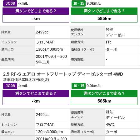
JC08
-km/L
10・15
9.0km/L
満タンでどこまで走る？
満タンでどこまで走る？
-km
585km
軽油
使用燃料
2499cc
排気量
エンジン
ディーゼル
フロア4AT
FR
ミッション
駆動方式
130ps/4000rpm
ターボ
最大出力
過給器（ターボ）
2001年09月～200
-
生産期間
燃費性能
5年11月
2.5 RF-S エアロ オートフリートップ ディーゼルターボ 4WD
新車時価格
335.8
万円(税抜)
JC08
-km/L
10・15
9.0km/L
満タンでどこまで走る？
満タンでどこまで走る？
-km
585km
軽油
使用燃料
2499cc
排気量
エンジン
ディーゼル
フロア4AT
4WD
ミッション
駆動方式
130ps/4000rpm
ターボ
最大出力
過給器（ターボ）
2001年09月～200