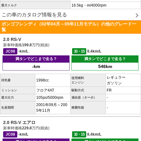
16.5kg・m/4000rpm
最大トルク
この車のカタログ情報を見る
ボンゴフレンディ（02年04月～05年11月モデル）の他のグレード一
覧
2.0 RS-V
新車時価格
199.8
万円(税抜)
JC08
-km/L
10・15
8.4km/L
満タンでどこまで走る？
満タンでどこまで走る？
-km
546km
レギュラー
使用燃料
1998cc
排気量
エンジン
ガソリン
フロア4AT
FR
ミッション
駆動方式
105ps/5000rpm
-
最大出力
過給器（ターボ）
2001年09月～200
-
生産期間
燃費性能
5年11月
2.0 RS-V エアロ
新車時価格
229.8
万円(税抜)
JC08
-km/L
10・15
8.4km/L