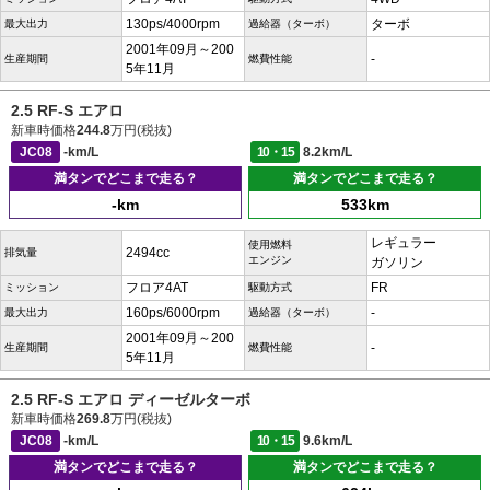
130ps/4000rpm
ターボ
最大出力
過給器（ターボ）
2001年09月～200
-
生産期間
燃費性能
5年11月
2.5 RF-S エアロ
新車時価格
244.8
万円(税抜)
JC08
-km/L
10・15
8.2km/L
満タンでどこまで走る？
満タンでどこまで走る？
-km
533km
レギュラー
使用燃料
2494cc
排気量
エンジン
ガソリン
フロア4AT
FR
ミッション
駆動方式
160ps/6000rpm
-
最大出力
過給器（ターボ）
2001年09月～200
-
生産期間
燃費性能
5年11月
2.5 RF-S エアロ ディーゼルターボ
新車時価格
269.8
万円(税抜)
JC08
-km/L
10・15
9.6km/L
満タンでどこまで走る？
満タンでどこまで走る？