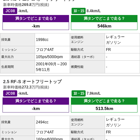
新車時価格
269.8
万円(税抜)
JC08
-km/L
10・15
8.4km/L
満タンでどこまで走る？
満タンでどこまで走る？
-km
546km
レギュラー
使用燃料
1998cc
排気量
エンジン
ガソリン
フロア4AT
FR
ミッション
駆動方式
105ps/5000rpm
-
最大出力
過給器（ターボ）
2001年09月～200
-
生産期間
燃費性能
5年11月
2.5 RF-S オートフリートップ
新車時価格
272.3
万円(税抜)
JC08
-km/L
10・15
7.9km/L
満タンでどこまで走る？
満タンでどこまで走る？
-km
513.5km
レギュラー
使用燃料
2494cc
排気量
エンジン
ガソリン
フロア4AT
FR
ミッション
駆動方式
160ps/6000rpm
-
最大出力
過給器（ターボ）