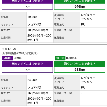
満タンでどこまで走る？
満タンでどこまで走る？
-km
546km
レギュラー
使用燃料
1998cc
排気量
エンジン
ガソリン
フロア4AT
FR
ミッション
駆動方式
105ps/5000rpm
-
最大出力
過給器（ターボ）
2001年09月～200
-
生産期間
燃費性能
5年11月
2.5 RF-S
新車時価格
229.8
万円(税抜)
JC08
-km/L
10・15
8.2km/L
満タンでどこまで走る？
満タンでどこまで走る？
-km
533km
レギュラー
使用燃料
2494cc
排気量
エンジン
ガソリン
フロア4AT
FR
ミッション
駆動方式
160ps/6000rpm
-
最大出力
過給器（ターボ）
2001年09月～200
-
生産期間
燃費性能
5年11月