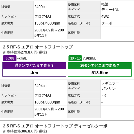
軽油
使用燃料
2499cc
排気量
エンジン
ディーゼル
フロア4AT
4WD
ミッション
駆動方式
130ps/4000rpm
ターボ
最大出力
過給器（ターボ）
2001年09月～200
-
生産期間
燃費性能
5年11月
2.5 RF-S エアロ オートフリートップ
新車時価格
279.8
万円(税抜)
JC08
-km/L
10・15
7.9km/L
満タンでどこまで走る？
満タンでどこまで走る？
-km
513.5km
レギュラー
使用燃料
2494cc
排気量
エンジン
ガソリン
フロア4AT
FR
ミッション
駆動方式
160ps/6000rpm
-
最大出力
過給器（ターボ）
2001年09月～200
-
生産期間
燃費性能
5年11月
2.5 RF-S エアロ オートフリートップ ディーゼルターボ
新車時価格
306.8
万円(税抜)