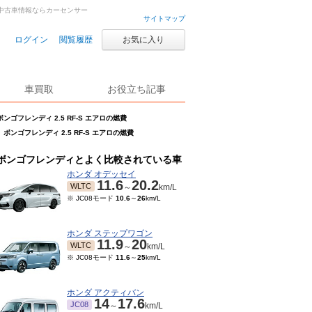
古車・中古車情報ならカーセンサー
サイトマップ
ログイン
閲覧履歴
お気に入り
車買取
お役立ち記事
ボンゴフレンディ 2.5 RF-S エアロの燃費
ボンゴフレンディ 2.5 RF-S エアロの燃費
ボンゴフレンディとよく比較されている車
ホンダ オデッセイ
11.6
20.2
WLTC
～
km/L
※ JC08モード
10.6
～
26
km/L
ホンダ ステップワゴン
11.9
20
WLTC
～
km/L
※ JC08モード
11.6
～
25
km/L
ホンダ アクティバン
14
17.6
JC08
～
km/L