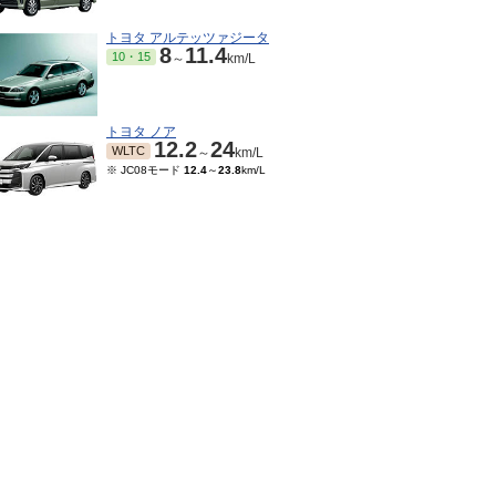
トヨタ アルテッツァジータ
8
11.4
10・15
～
km/L
トヨタ ノア
12.2
24
WLTC
～
km/L
※ JC08モード
12.4
～
23.8
km/L