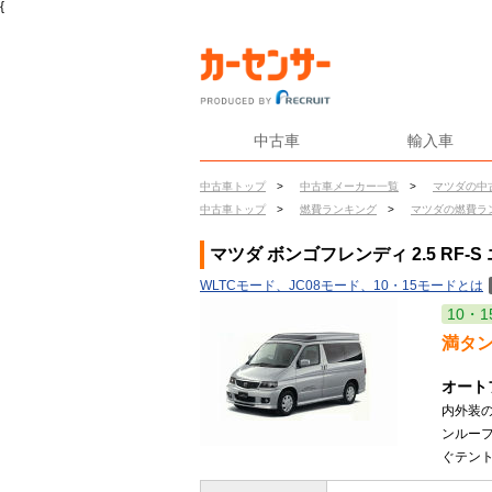
{
中古車
輸入車
中古車トップ
>
中古車メーカー一覧
>
マツダの中
中古車トップ
>
燃費ランキング
>
マツダの燃費ラ
マツダ ボンゴフレンディ 2.5 RF-
WLTCモード、JC08モード、10・15モードとは
10・1
満タ
オート
内外装
ンルー
ぐテント