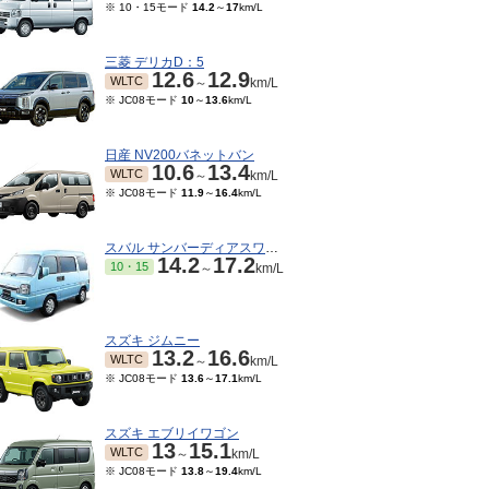
※ 10・15モード
14.2
～
17
km/L
三菱 デリカD：5
12.6
12.9
WLTC
～
km/L
※ JC08モード
10
～
13.6
km/L
日産 NV200バネットバン
10.6
13.4
WLTC
～
km/L
※ JC08モード
11.9
～
16.4
km/L
スバル サンバーディアスワゴン
14.2
17.2
10・15
～
km/L
スズキ ジムニー
13.2
16.6
WLTC
～
km/L
※ JC08モード
13.6
～
17.1
km/L
スズキ エブリイワゴン
13
15.1
WLTC
～
km/L
※ JC08モード
13.8
～
19.4
km/L