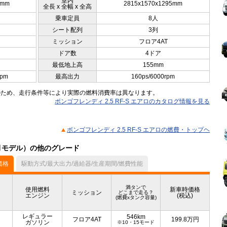
室内
0mm
2815x1570x1295mm
全長 x 全幅 x 全高
乗車定員
8人
シート配列
3列
ミッション
フロア4AT
ドア数
4ドア
最低地上高
155mm
rpm
最高出力
160ps/6000rpm
のため、走行条件等により実際の燃料消費率は異なります。
ボンゴフレンディ 2.5 RF-S エアロのカタログ情報を見る
ボンゴフレンディ 2.5 RF-S エアロの燃費・トップヘ
1月モデル）の他のグレード
価格
駆動方式/最大出力/過給器/生産期間/燃費性能
満タンで
使用燃料
新車時価格
ミッション
どこまで走る？
エンジン
(税込)
(燃費xタンク容量)
レギュラー
546km
フロア4AT
199.8
万円
ガソリン
※10・15モード