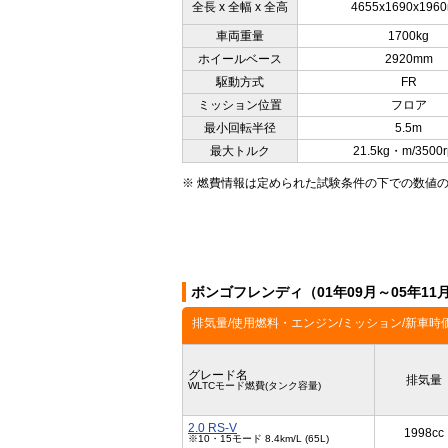
全長 x 全幅 x 全高
4655x1690x196
車両重量
1700kg
ホイールベース
2920mm
駆動方式
FR
ミッション位置
フロア
最小回転半径
5.5m
最大トルク
21.5kg・m/3500
※ 燃費情報は定められた試験条件の下での数値
ボンゴフレンディ（01年09月～05年1
排気量/使用燃料・エンジン/ミッション/新車時
グレード名
排気量
WLTCモード燃費(タンク容量)
2.0 RS-V
1998cc
※10・15モード 8.4km/L (65L)