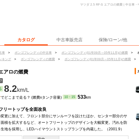
マツダ 2.5 RF-S エアロの燃費 | 中
カタログ
中古車販売店
保険/ローン/他
古車
>
ボンゴフレンディの中古車
>
ボンゴフレンディ(01年09月～05年11月)の燃費
>
ンキング
>
ボンゴフレンディの燃費
>
ボンゴフレンディ(01年09月～05年11月)の燃費
>
S エアロの燃費
？
8.2
5
km/L
ン
533
10・15
でどこまで走る？ (燃費xタンク容量)
km
フリートップを全面改良
の変更に加えて、フロント部分にサンルーフを設けたほか、センター部分のサ
フ面積を拡大するなど、オートフリートップのデザインを大幅変更。汚れを防
生地を採用し、LEDハイマウントストップランプを内蔵した。（2001.9）