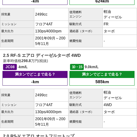
-km
624km
軽油
使用燃料
2499cc
排気量
エンジン
ディーゼル
フロア4AT
FR
ミッション
駆動方式
130ps/4000rpm
ターボ
最大出力
過給器（ターボ）
2001年09月～200
-
生産期間
燃費性能
5年11月
2.5 RF-S エアロ ディーゼルターボ 4WD
新車時価格
298.8
万円(税抜)
JC08
-km/L
10・15
9.0km/L
満タンでどこまで走る？
満タンでどこまで走る？
-km
585km
軽油
使用燃料
2499cc
排気量
エンジン
ディーゼル
フロア4AT
4WD
ミッション
駆動方式
130ps/4000rpm
ターボ
最大出力
過給器（ターボ）
2001年09月～200
-
生産期間
燃費性能
5年11月
2.0 RS-V エアロ オートフリートップ