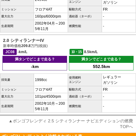
エンジン
ガソリン
フロア4AT
FR
ミッション
駆動方式
160ps/6000rpm
-
最大出力
過給器（ターボ）
2002年04月～200
-
生産期間
燃費性能
5年11月
2.0 シティランナーIV
新車時価格
209.8
万円(税抜)
JC08
-km/L
10・15
8.5km/L
満タンでどこまで走る？
満タンでどこまで走る？
-km
552.5km
レギュラー
使用燃料
1998cc
排気量
エンジン
ガソリン
フロア4AT
FR
ミッション
駆動方式
101ps/4500rpm
-
最大出力
過給器（ターボ）
2002年10月～200
-
生産期間
燃費性能
5年11月
▲ボンゴフレンディ 2.5 シティランナー ナビエディションの燃費
TOPへ