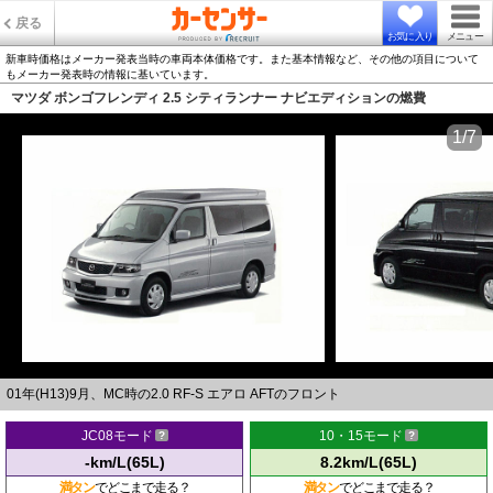
戻る
お気に入り
メニュー
新車時価格はメーカー発表当時の車両本体価格です。また基本情報など、その他の項目について
もメーカー発表時の情報に基いています。
マツダ ボンゴフレンディ 2.5 シティランナー ナビエディションの燃費
1/7
01年(H13)9月、MC時の2.0 RF-S エアロ AFTのフロント
JC08モード
10・15モード
-km/L(65L)
8.2km/L(65L)
満タン
でどこまで走る？
満タン
でどこまで走る？