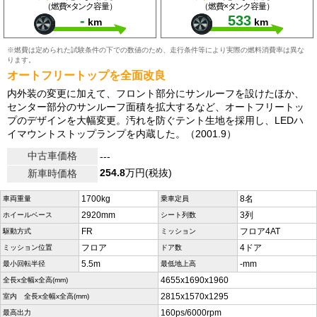
（燃費×タンク容量）
（燃費×タンク容量）
-
533
km
km
※燃費は定められた試験条件の下での数値のため、走行条件等により実際の燃料消費率は異な
ります。
オートフリートップを全面改良
内外装の変更に加えて、フロント部分にサンルーフを設けたほか、
センター部分のサンルーフ面積を拡大するなど、オートフリートッ
プのデザインを大幅変更。汚れを防ぐテント生地を採用し、LEDハ
イマウントストップランプを内蔵した。（2001.9）
中古車価格
---
254.8
万円(税抜)
新車時価格
1700kg
8名
車両重量
乗車定員
2920mm
3列
ホイールベース
シート列数
FR
フロア4AT
駆動方式
ミッション
フロア
4ドア
ミッション位置
ドア数
5.5m
-mm
最小回転半径
最低地上高
4655x1690x1960
全長x全幅x全高(mm)
2815x1570x1295
室内 全長x全幅x全高(mm)
160ps/6000rpm
最高出力