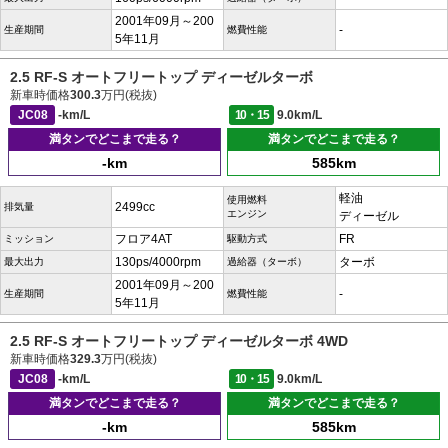
2001年09月～200
-
生産期間
燃費性能
5年11月
2.5 RF-S オートフリートップ ディーゼルターボ
新車時価格
300.3
万円(税抜)
JC08
-km/L
10・15
9.0km/L
満タンでどこまで走る？
満タンでどこまで走る？
-km
585km
軽油
使用燃料
2499cc
排気量
エンジン
ディーゼル
フロア4AT
FR
ミッション
駆動方式
130ps/4000rpm
ターボ
最大出力
過給器（ターボ）
2001年09月～200
-
生産期間
燃費性能
5年11月
2.5 RF-S オートフリートップ ディーゼルターボ 4WD
新車時価格
329.3
万円(税抜)
JC08
-km/L
10・15
9.0km/L
満タンでどこまで走る？
満タンでどこまで走る？
-km
585km