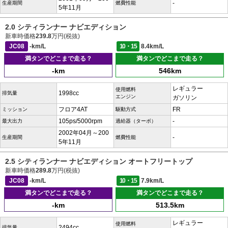
-
生産期間
燃費性能
5年11月
2.0 シティランナー ナビエディション
新車時価格
239.8
万円(税抜)
JC08
-km/L
10・15
8.4km/L
満タンでどこまで走る？
満タンでどこまで走る？
-km
546km
レギュラー
使用燃料
1998cc
排気量
エンジン
ガソリン
フロア4AT
FR
ミッション
駆動方式
105ps/5000rpm
-
最大出力
過給器（ターボ）
2002年04月～200
-
生産期間
燃費性能
5年11月
2.5 シティランナー ナビエディション オートフリートップ
新車時価格
289.8
万円(税抜)
JC08
-km/L
10・15
7.9km/L
満タンでどこまで走る？
満タンでどこまで走る？
-km
513.5km
レギュラー
使用燃料
2494cc
排気量