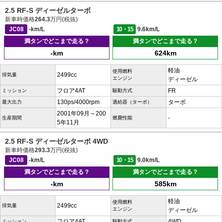
2.5 RF-S ディーゼルターボ
新車時価格
264.3
万円(税抜)
JC08
-km/L
10・15
9.6km/L
満タンでどこまで走る？
満タンでどこまで走る？
-km
624km
軽油
使用燃料
2499cc
排気量
エンジン
ディーゼル
フロア4AT
FR
ミッション
駆動方式
130ps/4000rpm
ターボ
最大出力
過給器（ターボ）
2001年09月～200
-
生産期間
燃費性能
5年11月
2.5 RF-S ディーゼルターボ 4WD
新車時価格
293.3
万円(税抜)
JC08
-km/L
10・15
9.0km/L
満タンでどこまで走る？
満タンでどこまで走る？
-km
585km
軽油
使用燃料
2499cc
排気量
エンジン
ディーゼル
フロア4AT
4WD
ミッション
駆動方式