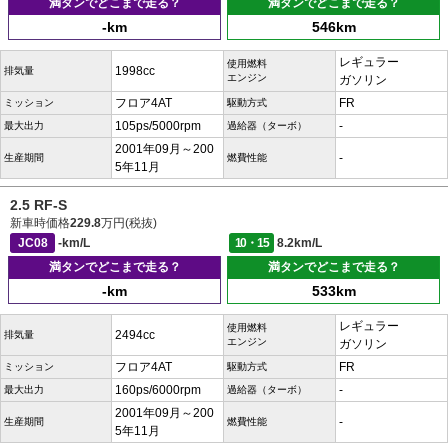
満タンでどこまで走る？
満タンでどこまで走る？
-km
546km
レギュラー
使用燃料
1998cc
排気量
エンジン
ガソリン
フロア4AT
FR
ミッション
駆動方式
105ps/5000rpm
-
最大出力
過給器（ターボ）
2001年09月～200
-
生産期間
燃費性能
5年11月
2.5 RF-S
新車時価格
229.8
万円(税抜)
JC08
-km/L
10・15
8.2km/L
満タンでどこまで走る？
満タンでどこまで走る？
-km
533km
レギュラー
使用燃料
2494cc
排気量
エンジン
ガソリン
フロア4AT
FR
ミッション
駆動方式
160ps/6000rpm
-
最大出力
過給器（ターボ）
2001年09月～200
-
生産期間
燃費性能
5年11月