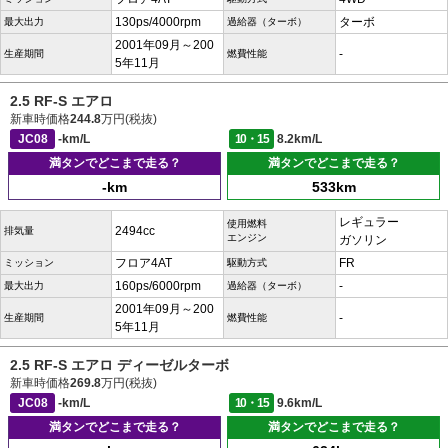
130ps/4000rpm
ターボ
最大出力
過給器（ターボ）
2001年09月～200
-
生産期間
燃費性能
5年11月
2.5 RF-S エアロ
新車時価格
244.8
万円(税抜)
JC08
-km/L
10・15
8.2km/L
満タンでどこまで走る？
満タンでどこまで走る？
-km
533km
レギュラー
使用燃料
2494cc
排気量
エンジン
ガソリン
フロア4AT
FR
ミッション
駆動方式
160ps/6000rpm
-
最大出力
過給器（ターボ）
2001年09月～200
-
生産期間
燃費性能
5年11月
2.5 RF-S エアロ ディーゼルターボ
新車時価格
269.8
万円(税抜)
JC08
-km/L
10・15
9.6km/L
満タンでどこまで走る？
満タンでどこまで走る？