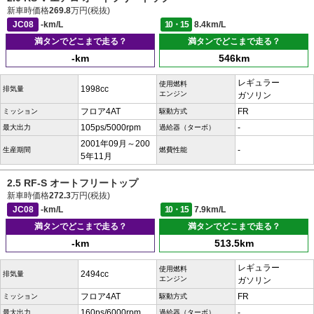
新車時価格
269.8
万円(税抜)
JC08
-km/L
10・15
8.4km/L
満タンでどこまで走る？
満タンでどこまで走る？
-km
546km
レギュラー
使用燃料
1998cc
排気量
エンジン
ガソリン
フロア4AT
FR
ミッション
駆動方式
105ps/5000rpm
-
最大出力
過給器（ターボ）
2001年09月～200
-
生産期間
燃費性能
5年11月
2.5 RF-S オートフリートップ
新車時価格
272.3
万円(税抜)
JC08
-km/L
10・15
7.9km/L
満タンでどこまで走る？
満タンでどこまで走る？
-km
513.5km
レギュラー
使用燃料
2494cc
排気量
エンジン
ガソリン
フロア4AT
FR
ミッション
駆動方式
160ps/6000rpm
-
最大出力
過給器（ターボ）