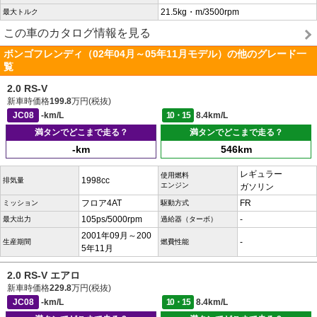
21.5kg・m/3500rpm
最大トルク
この車のカタログ情報を見る
ボンゴフレンディ（02年04月～05年11月モデル）の他のグレード一
覧
2.0 RS-V
新車時価格
199.8
万円(税抜)
JC08
-km/L
10・15
8.4km/L
満タンでどこまで走る？
満タンでどこまで走る？
-km
546km
レギュラー
使用燃料
1998cc
排気量
エンジン
ガソリン
フロア4AT
FR
ミッション
駆動方式
105ps/5000rpm
-
最大出力
過給器（ターボ）
2001年09月～200
-
生産期間
燃費性能
5年11月
2.0 RS-V エアロ
新車時価格
229.8
万円(税抜)
JC08
-km/L
10・15
8.4km/L