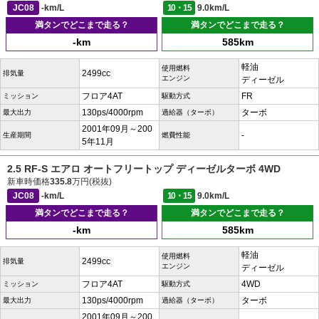
JC08
-km/L
10・15
9.0km/L
満タンでどこまで走る？
満タンでどこまで走る？
-km
585km
軽油
使用燃料
2499cc
排気量
エンジン
ディーゼル
フロア4AT
FR
ミッション
駆動方式
130ps/4000rpm
ターボ
最大出力
過給器（ターボ）
2001年09月～200
-
生産期間
燃費性能
5年11月
2.5 RF-S エアロ オートフリートップ ディーゼルターボ 4WD
新車時価格
335.8
万円(税抜)
JC08
-km/L
10・15
9.0km/L
満タンでどこまで走る？
満タンでどこまで走る？
-km
585km
軽油
使用燃料
2499cc
排気量
エンジン
ディーゼル
フロア4AT
4WD
ミッション
駆動方式
130ps/4000rpm
ターボ
最大出力
過給器（ターボ）
2001年09月～200