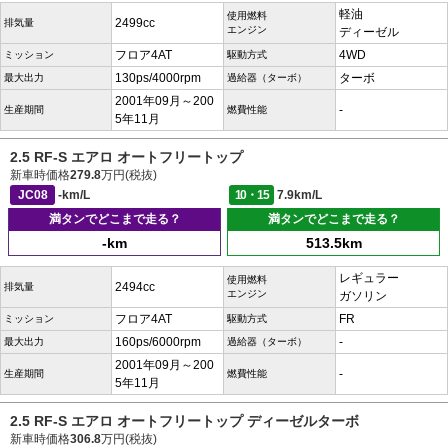
軽油
使用燃料
2499cc
排気量
エンジン
ディーゼル
フロア4AT
4WD
ミッション
駆動方式
130ps/4000rpm
ターボ
最大出力
過給器（ターボ）
2001年09月～200
-
生産期間
燃費性能
5年11月
2.5 RF-S エアロ オートフリートップ
新車時価格
279.8
万円(税抜)
JC08
-km/L
10・15
7.9km/L
満タンでどこまで走る？
満タンでどこまで走る？
-km
513.5km
レギュラー
使用燃料
2494cc
排気量
エンジン
ガソリン
フロア4AT
FR
ミッション
駆動方式
160ps/6000rpm
-
最大出力
過給器（ターボ）
2001年09月～200
-
生産期間
燃費性能
5年11月
2.5 RF-S エアロ オートフリートップ ディーゼルターボ
新車時価格
306.8
万円(税抜)