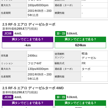
160ps/6000rpm
-
最大出力
過給器（ターボ）
2001年09月～200
-
生産期間
燃費性能
5年11月
2.5 RF-S エアロ ディーゼルターボ
新車時価格
269.8
万円(税抜)
JC08
-km/L
10・15
9.6km/L
満タンでどこまで走る？
満タンでどこまで走る？
-km
624km
軽油
使用燃料
2499cc
排気量
エンジン
ディーゼル
フロア4AT
FR
ミッション
駆動方式
130ps/4000rpm
ターボ
最大出力
過給器（ターボ）
2001年09月～200
-
生産期間
燃費性能
5年11月
2.5 RF-S エアロ ディーゼルターボ 4WD
新車時価格
298.8
万円(税抜)
JC08
-km/L
10・15
9.0km/L
満タンでどこまで走る？
満タンでどこまで走る？