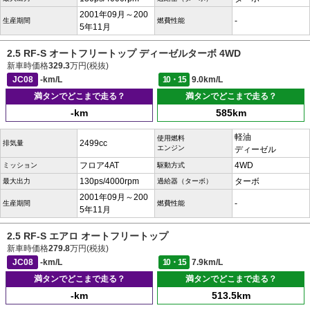
2001年09月～200
-
生産期間
燃費性能
5年11月
2.5 RF-S オートフリートップ ディーゼルターボ 4WD
新車時価格
329.3
万円(税抜)
JC08
-km/L
10・15
9.0km/L
満タンでどこまで走る？
満タンでどこまで走る？
-km
585km
軽油
使用燃料
2499cc
排気量
エンジン
ディーゼル
フロア4AT
4WD
ミッション
駆動方式
130ps/4000rpm
ターボ
最大出力
過給器（ターボ）
2001年09月～200
-
生産期間
燃費性能
5年11月
2.5 RF-S エアロ オートフリートップ
新車時価格
279.8
万円(税抜)
JC08
-km/L
10・15
7.9km/L
満タンでどこまで走る？
満タンでどこまで走る？
-km
513.5km