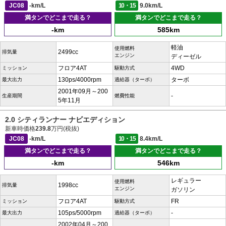
JC08
-km/L
10・15
9.0km/L
満タンでどこまで走る？
満タンでどこまで走る？
-km
585km
軽油
使用燃料
2499cc
排気量
エンジン
ディーゼル
フロア4AT
4WD
ミッション
駆動方式
130ps/4000rpm
ターボ
最大出力
過給器（ターボ）
2001年09月～200
-
生産期間
燃費性能
5年11月
2.0 シティランナー ナビエディション
新車時価格
239.8
万円(税抜)
JC08
-km/L
10・15
8.4km/L
満タンでどこまで走る？
満タンでどこまで走る？
-km
546km
レギュラー
使用燃料
1998cc
排気量
エンジン
ガソリン
フロア4AT
FR
ミッション
駆動方式
105ps/5000rpm
-
最大出力
過給器（ターボ）
2002年04月～200