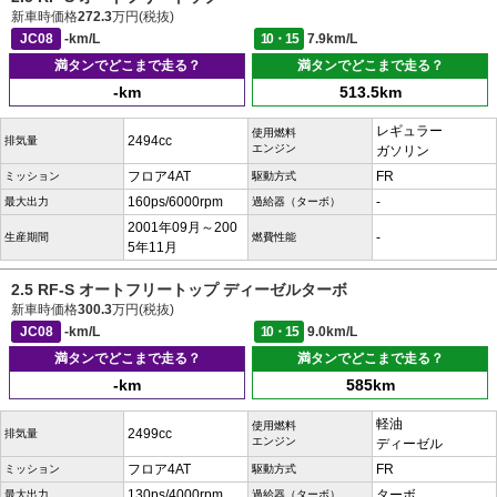
新車時価格
272.3
万円(税抜)
JC08
-km/L
10・15
7.9km/L
満タンでどこまで走る？
満タンでどこまで走る？
-km
513.5km
レギュラー
使用燃料
2494cc
排気量
エンジン
ガソリン
フロア4AT
FR
ミッション
駆動方式
160ps/6000rpm
-
最大出力
過給器（ターボ）
2001年09月～200
-
生産期間
燃費性能
5年11月
2.5 RF-S オートフリートップ ディーゼルターボ
新車時価格
300.3
万円(税抜)
JC08
-km/L
10・15
9.0km/L
満タンでどこまで走る？
満タンでどこまで走る？
-km
585km
軽油
使用燃料
2499cc
排気量
エンジン
ディーゼル
フロア4AT
FR
ミッション
駆動方式
130ps/4000rpm
ターボ
最大出力
過給器（ターボ）