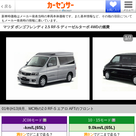
戻る
お気に入り
メニュー
新車時価格はメーカー発表当時の車両本体価格です。また基本情報など、その他の項目について
もメーカー発表時の情報に基いています。
マツダ ボンゴフレンディ 2.5 RF-S ディーゼルターボ 4WDの燃費
1/7
01年(H13)9月、MC時の2.0 RF-S エアロ AFTのフロント
JC08モード
10・15モード
-km/L(65L)
9.0km/L(65L)
満タン
でどこまで走る？
満タン
でどこまで走る？