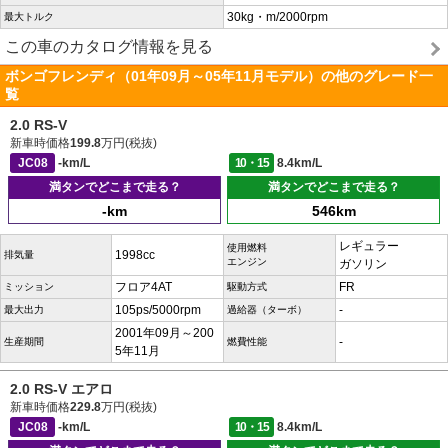
30kg・m/2000rpm
最大トルク
この車のカタログ情報を見る
ボンゴフレンディ（01年09月～05年11月モデル）の他のグレード一
覧
2.0 RS-V
新車時価格
199.8
万円(税抜)
JC08
-km/L
10・15
8.4km/L
満タンでどこまで走る？
満タンでどこまで走る？
-km
546km
レギュラー
使用燃料
1998cc
排気量
エンジン
ガソリン
フロア4AT
FR
ミッション
駆動方式
105ps/5000rpm
-
最大出力
過給器（ターボ）
2001年09月～200
-
生産期間
燃費性能
5年11月
2.0 RS-V エアロ
新車時価格
229.8
万円(税抜)
JC08
-km/L
10・15
8.4km/L