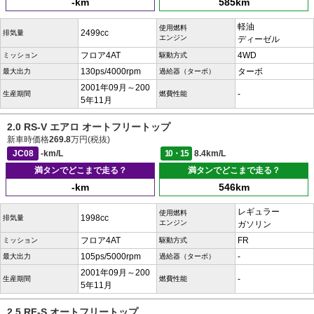
-km
585km
軽油
使用燃料
2499cc
排気量
エンジン
ディーゼル
フロア4AT
4WD
ミッション
駆動方式
130ps/4000rpm
ターボ
最大出力
過給器（ターボ）
2001年09月～200
-
生産期間
燃費性能
5年11月
2.0 RS-V エアロ オートフリートップ
新車時価格
269.8
万円(税抜)
JC08
-km/L
10・15
8.4km/L
満タンでどこまで走る？
満タンでどこまで走る？
-km
546km
レギュラー
使用燃料
1998cc
排気量
エンジン
ガソリン
フロア4AT
FR
ミッション
駆動方式
105ps/5000rpm
-
最大出力
過給器（ターボ）
2001年09月～200
-
生産期間
燃費性能
5年11月
2.5 RF-S オートフリートップ