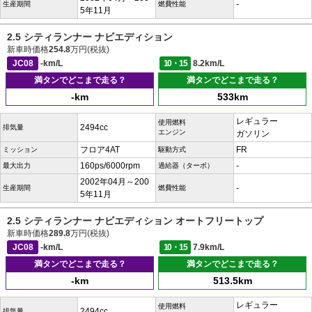
-
生産期間
燃費性能
5年11月
2.5 シティランナー ナビエディション
新車時価格
254.8
万円(税抜)
JC08
-km/L
10・15
8.2km/L
満タンでどこまで走る？
満タンでどこまで走る？
-km
533km
レギュラー
使用燃料
2494cc
排気量
エンジン
ガソリン
フロア4AT
FR
ミッション
駆動方式
160ps/6000rpm
-
最大出力
過給器（ターボ）
2002年04月～200
-
生産期間
燃費性能
5年11月
2.5 シティランナー ナビエディション オートフリートップ
新車時価格
289.8
万円(税抜)
JC08
-km/L
10・15
7.9km/L
満タンでどこまで走る？
満タンでどこまで走る？
-km
513.5km
レギュラー
使用燃料
2494cc
排気量