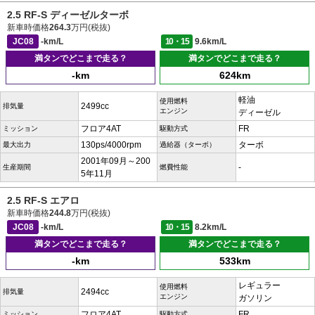
2.5 RF-S ディーゼルターボ
新車時価格
264.3
万円(税抜)
JC08
-km/L
10・15
9.6km/L
満タンでどこまで走る？
満タンでどこまで走る？
-km
624km
軽油
使用燃料
2499cc
排気量
エンジン
ディーゼル
フロア4AT
FR
ミッション
駆動方式
130ps/4000rpm
ターボ
最大出力
過給器（ターボ）
2001年09月～200
-
生産期間
燃費性能
5年11月
2.5 RF-S エアロ
新車時価格
244.8
万円(税抜)
JC08
-km/L
10・15
8.2km/L
満タンでどこまで走る？
満タンでどこまで走る？
-km
533km
レギュラー
使用燃料
2494cc
排気量
エンジン
ガソリン
フロア4AT
FR
ミッション
駆動方式