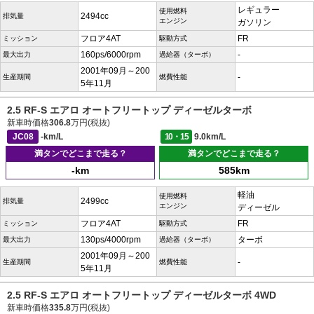
レギュラー
使用燃料
2494cc
排気量
エンジン
ガソリン
フロア4AT
FR
ミッション
駆動方式
160ps/6000rpm
-
最大出力
過給器（ターボ）
2001年09月～200
-
生産期間
燃費性能
5年11月
2.5 RF-S エアロ オートフリートップ ディーゼルターボ
新車時価格
306.8
万円(税抜)
JC08
-km/L
10・15
9.0km/L
満タンでどこまで走る？
満タンでどこまで走る？
-km
585km
軽油
使用燃料
2499cc
排気量
エンジン
ディーゼル
フロア4AT
FR
ミッション
駆動方式
130ps/4000rpm
ターボ
最大出力
過給器（ターボ）
2001年09月～200
-
生産期間
燃費性能
5年11月
2.5 RF-S エアロ オートフリートップ ディーゼルターボ 4WD
新車時価格
335.8
万円(税抜)