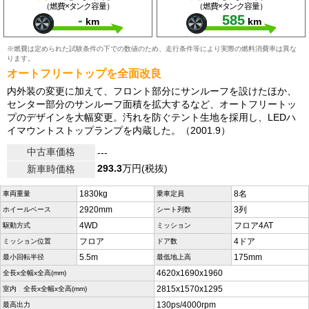
（燃費×タンク容量）
（燃費×タンク容量）
-
585
km
km
※燃費は定められた試験条件の下での数値のため、走行条件等により実際の燃料消費率は異な
ります。
オートフリートップを全面改良
内外装の変更に加えて、フロント部分にサンルーフを設けたほか、
センター部分のサンルーフ面積を拡大するなど、オートフリートッ
プのデザインを大幅変更。汚れを防ぐテント生地を採用し、LEDハ
イマウントストップランプを内蔵した。（2001.9）
中古車価格
---
293.3
万円(税抜)
新車時価格
1830kg
8名
車両重量
乗車定員
2920mm
3列
ホイールベース
シート列数
4WD
フロア4AT
駆動方式
ミッション
フロア
4ドア
ミッション位置
ドア数
5.5m
175mm
最小回転半径
最低地上高
4620x1690x1960
全長x全幅x全高(mm)
2815x1570x1295
室内 全長x全幅x全高(mm)
130ps/4000rpm
最高出力