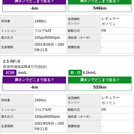
満タンでどこまで走る？
満タンでどこまで走る？
-km
546km
レギュラー
使用燃料
1998cc
排気量
エンジン
ガソリン
フロア4AT
FR
ミッション
駆動方式
105ps/5000rpm
-
最大出力
過給器（ターボ）
2001年09月～200
-
生産期間
燃費性能
5年11月
2.5 RF-S
新車時価格
229.8
万円(税抜)
JC08
-km/L
10・15
8.2km/L
満タンでどこまで走る？
満タンでどこまで走る？
-km
533km
レギュラー
使用燃料
2494cc
排気量
エンジン
ガソリン
フロア4AT
FR
ミッション
駆動方式
160ps/6000rpm
-
最大出力
過給器（ターボ）
2001年09月～200
-
生産期間
燃費性能
5年11月