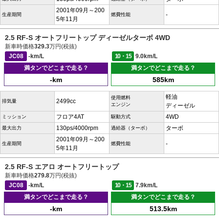
2001年09月～200
-
生産期間
燃費性能
5年11月
2.5 RF-S オートフリートップ ディーゼルターボ 4WD
新車時価格
329.3
万円(税抜)
JC08
-km/L
10・15
9.0km/L
満タンでどこまで走る？
満タンでどこまで走る？
-km
585km
軽油
使用燃料
2499cc
排気量
エンジン
ディーゼル
フロア4AT
4WD
ミッション
駆動方式
130ps/4000rpm
ターボ
最大出力
過給器（ターボ）
2001年09月～200
-
生産期間
燃費性能
5年11月
2.5 RF-S エアロ オートフリートップ
新車時価格
279.8
万円(税抜)
JC08
-km/L
10・15
7.9km/L
満タンでどこまで走る？
満タンでどこまで走る？
-km
513.5km