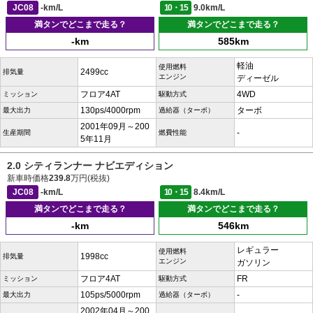
JC08
-km/L
10・15
9.0km/L
満タンでどこまで走る？
満タンでどこまで走る？
-km
585km
軽油
使用燃料
2499cc
排気量
エンジン
ディーゼル
フロア4AT
4WD
ミッション
駆動方式
130ps/4000rpm
ターボ
最大出力
過給器（ターボ）
2001年09月～200
-
生産期間
燃費性能
5年11月
2.0 シティランナー ナビエディション
新車時価格
239.8
万円(税抜)
JC08
-km/L
10・15
8.4km/L
満タンでどこまで走る？
満タンでどこまで走る？
-km
546km
レギュラー
使用燃料
1998cc
排気量
エンジン
ガソリン
フロア4AT
FR
ミッション
駆動方式
105ps/5000rpm
-
最大出力
過給器（ターボ）
2002年04月～200