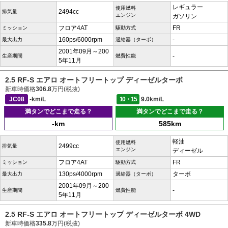
レギュラー
使用燃料
2494cc
排気量
エンジン
ガソリン
フロア4AT
FR
ミッション
駆動方式
160ps/6000rpm
-
最大出力
過給器（ターボ）
2001年09月～200
-
生産期間
燃費性能
5年11月
2.5 RF-S エアロ オートフリートップ ディーゼルターボ
新車時価格
306.8
万円(税抜)
JC08
-km/L
10・15
9.0km/L
満タンでどこまで走る？
満タンでどこまで走る？
-km
585km
軽油
使用燃料
2499cc
排気量
エンジン
ディーゼル
フロア4AT
FR
ミッション
駆動方式
130ps/4000rpm
ターボ
最大出力
過給器（ターボ）
2001年09月～200
-
生産期間
燃費性能
5年11月
2.5 RF-S エアロ オートフリートップ ディーゼルターボ 4WD
新車時価格
335.8
万円(税抜)