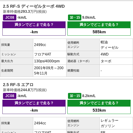
2.5 RF-S ディーゼルターボ 4WD
新車時価格
293.3
万円(税抜)
JC08
-km/L
10・15
9.0km/L
満タンでどこまで走る？
満タンでどこまで走る？
-km
585km
軽油
使用燃料
2499cc
排気量
エンジン
ディーゼル
フロア4AT
4WD
ミッション
駆動方式
130ps/4000rpm
ターボ
最大出力
過給器（ターボ）
2001年09月～200
-
生産期間
燃費性能
5年11月
2.5 RF-S エアロ
新車時価格
244.8
万円(税抜)
JC08
-km/L
10・15
8.2km/L
満タンでどこまで走る？
満タンでどこまで走る？
-km
533km
レギュラー
使用燃料
2494cc
排気量
エンジン
ガソリン
フロア4AT
FR
ミッション
駆動方式