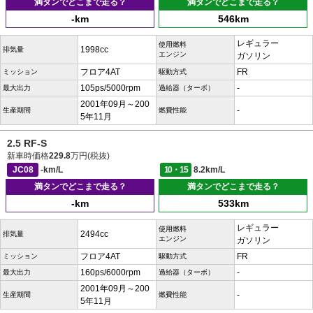
満タンでどこまで走る？
満タンでどこまで走る？
-km
546km
レギュラー
使用燃料
1998cc
排気量
エンジン
ガソリン
フロア4AT
FR
ミッション
駆動方式
105ps/5000rpm
-
最大出力
過給器（ターボ）
2001年09月～200
-
生産期間
燃費性能
5年11月
2.5 RF-S
新車時価格
229.8
万円(税抜)
JC08
-km/L
10・15
8.2km/L
満タンでどこまで走る？
満タンでどこまで走る？
-km
533km
レギュラー
使用燃料
2494cc
排気量
エンジン
ガソリン
フロア4AT
FR
ミッション
駆動方式
160ps/6000rpm
-
最大出力
過給器（ターボ）
2001年09月～200
-
生産期間
燃費性能
5年11月