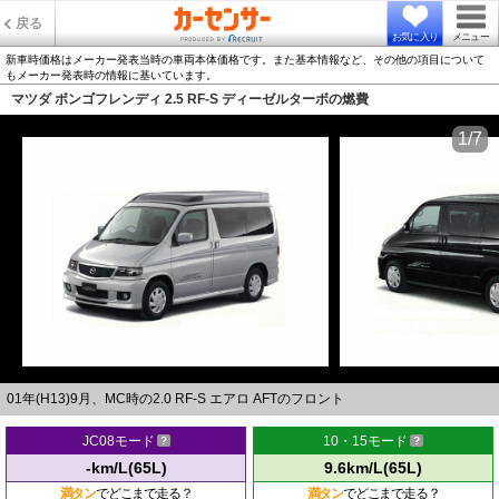
戻る
お気に入り
メニュー
新車時価格はメーカー発表当時の車両本体価格です。また基本情報など、その他の項目について
もメーカー発表時の情報に基いています。
マツダ ボンゴフレンディ 2.5 RF-S ディーゼルターボの燃費
1/7
01年(H13)9月、MC時の2.0 RF-S エアロ AFTのフロント
JC08モード
10・15モード
-km/L(65L)
9.6km/L(65L)
満タン
でどこまで走る？
満タン
でどこまで走る？