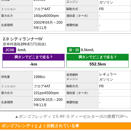
エンジン
ガソリン
フロア4AT
FR
ミッション
駆動方式
160ps/6000rpm
-
最大出力
過給器（ターボ）
2002年04月～200
-
生産期間
燃費性能
5年11月
2.0 シティランナーIV
新車時価格
209.8
万円(税抜)
JC08
-km/L
10・15
8.5km/L
満タンでどこまで走る？
満タンでどこまで走る？
-km
552.5km
レギュラー
使用燃料
1998cc
排気量
エンジン
ガソリン
フロア4AT
FR
ミッション
駆動方式
101ps/4500rpm
-
最大出力
過給器（ターボ）
2002年10月～200
-
生産期間
燃費性能
5年11月
▲ボンゴフレンディ 2.5 RF-S ディーゼルターボの燃費TOPへ
ボンゴフレンディとよく比較されている車