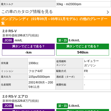
30kg・m/2000rpm
最大トルク
この車のカタログ情報を見る
ボンゴフレンディ（01年09月～05年11月モデル）の他のグレード一
覧
2.0 RS-V
新車時価格
199.8
万円(税抜)
JC08
-km/L
10・15
8.4km/L
満タンでどこまで走る？
満タンでどこまで走る？
-km
546km
レギュラー
使用燃料
1998cc
排気量
エンジン
ガソリン
フロア4AT
FR
ミッション
駆動方式
105ps/5000rpm
-
最大出力
過給器（ターボ）
2001年09月～200
-
生産期間
燃費性能
5年11月
2.0 RS-V エアロ
新車時価格
229.8
万円(税抜)
JC08
-km/L
10・15
8.4km/L