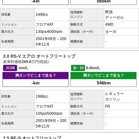
-km
585km
軽油
使用燃料
2499cc
排気量
エンジン
ディーゼル
フロア4AT
4WD
ミッション
駆動方式
130ps/4000rpm
ターボ
最大出力
過給器（ターボ）
2001年09月～200
-
生産期間
燃費性能
5年11月
2.0 RS-V エアロ オートフリートップ
新車時価格
269.8
万円(税抜)
JC08
-km/L
10・15
8.4km/L
満タンでどこまで走る？
満タンでどこまで走る？
-km
546km
レギュラー
使用燃料
1998cc
排気量
エンジン
ガソリン
フロア4AT
FR
ミッション
駆動方式
105ps/5000rpm
-
最大出力
過給器（ターボ）
2001年09月～200
-
生産期間
燃費性能
5年11月
2.5 RF-S オートフリートップ