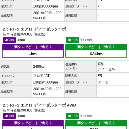
160ps/6000rpm
-
最大出力
過給器（ターボ）
2001年09月～200
-
生産期間
燃費性能
5年11月
2.5 RF-S エアロ ディーゼルターボ
新車時価格
269.8
万円(税抜)
JC08
-km/L
10・15
9.6km/L
満タンでどこまで走る？
満タンでどこまで走る？
-km
624km
軽油
使用燃料
2499cc
排気量
エンジン
ディーゼル
フロア4AT
FR
ミッション
駆動方式
130ps/4000rpm
ターボ
最大出力
過給器（ターボ）
2001年09月～200
-
生産期間
燃費性能
5年11月
2.5 RF-S エアロ ディーゼルターボ 4WD
新車時価格
298.8
万円(税抜)
JC08
-km/L
10・15
9.0km/L
満タンでどこまで走る？
満タンでどこまで走る？