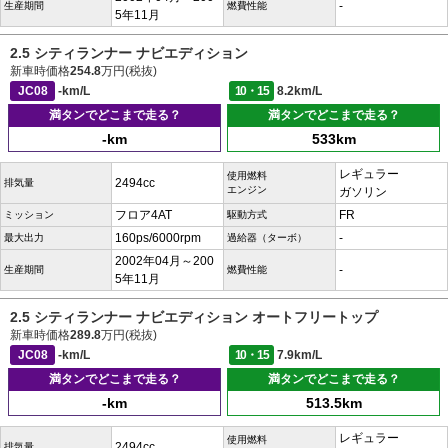
-
生産期間
燃費性能
5年11月
2.5 シティランナー ナビエディション
新車時価格
254.8
万円(税抜)
JC08
-km/L
10・15
8.2km/L
満タンでどこまで走る？
満タンでどこまで走る？
-km
533km
レギュラー
使用燃料
2494cc
排気量
エンジン
ガソリン
フロア4AT
FR
ミッション
駆動方式
160ps/6000rpm
-
最大出力
過給器（ターボ）
2002年04月～200
-
生産期間
燃費性能
5年11月
2.5 シティランナー ナビエディション オートフリートップ
新車時価格
289.8
万円(税抜)
JC08
-km/L
10・15
7.9km/L
満タンでどこまで走る？
満タンでどこまで走る？
-km
513.5km
レギュラー
使用燃料
2494cc
排気量