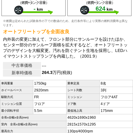
（燃費×タンク容量）
（燃費×タンク容量）
-
624
km
km
※燃費は定められた試験条件の下での数値のため、走行条件等により実際の燃料消費率は異な
ります。
オートフリートップを全面改良
内外装の変更に加えて、フロント部分にサンルーフを設けたほか、
センター部分のサンルーフ面積を拡大するなど、オートフリートッ
プのデザインを大幅変更。汚れを防ぐテント生地を採用し、LEDハ
イマウントストップランプを内蔵した。（2001.9）
中古車価格
---
264.3
万円(税抜)
新車時価格
1750kg
8名
車両重量
乗車定員
2920mm
3列
ホイールベース
シート列数
FR
フロア4AT
駆動方式
ミッション
フロア
4ドア
ミッション位置
ドア数
5.5m
175mm
最小回転半径
最低地上高
4620x1690x1960
全長x全幅x全高(mm)
2815x1570x1295
室内 全長x全幅x全高(mm)
130ps/4000rpm
最高出力