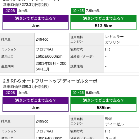
新車時価格
272.3
万円(税抜)
JC08
-km/L
10・15
7.9km/L
満タンでどこまで走る？
満タンでどこまで走る？
-km
513.5km
レギュラー
使用燃料
2494cc
排気量
エンジン
ガソリン
フロア4AT
FR
ミッション
駆動方式
160ps/6000rpm
-
最大出力
過給器（ターボ）
2001年09月～200
-
生産期間
燃費性能
5年11月
2.5 RF-S オートフリートップ ディーゼルターボ
新車時価格
300.3
万円(税抜)
JC08
-km/L
10・15
9.0km/L
満タンでどこまで走る？
満タンでどこまで走る？
-km
585km
軽油
使用燃料
2499cc
排気量
エンジン
ディーゼル
フロア4AT
FR
ミッション
駆動方式
130ps/4000rpm
ターボ
最大出力
過給器（ターボ）