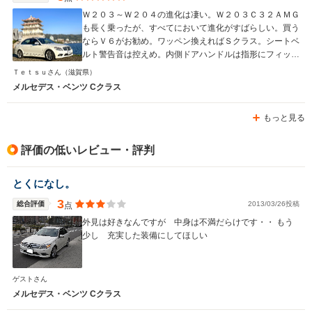
Ｗ２０３～Ｗ２０４の進化は凄い。Ｗ２０３Ｃ３２ＡＭＧ
も長く乗ったが、すべてにおいて進化がすばらしい。買う
ならＶ６がお勧め。ワッペン換えればＳクラス。シートベ
ルト警告音は控えめ。内側ドアハンドルは指形にフィッ
ト、内ポケットの底は絨毯。
Ｔｅｔｓｕさん
（滋賀県）
メルセデス・ベンツ Cクラス
もっと見る
評価の低いレビュー・評判
とくになし。
3
総合評価
2013/03/26投稿
点
外見は好きなんですが 中身は不満だらけです・・ もう
少し 充実した装備にしてほしい
ゲストさん
メルセデス・ベンツ Cクラス