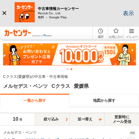
中古車情報カーセンサー
表示
Recruit Co., Ltd.
無料 － Google Play
履歴
お気に入り
メニュー
Cクラス(愛媛県)の中古車・中古車情報
メルセデス・ベンツ Cクラス 愛媛県
一覧から探す
地図から探す
更新時に
10
絞り込み
並べ替え
台
メール受信
メルセデス・ベンツ
PR