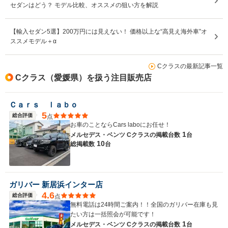
セダンはどう？ モデル比較、オススメの狙い方を解説
【輸入セダン5選】200万円には見えない！ 価格以上な“高見え海外車”オ
ススメモデル＋α
Cクラスの最新記事一覧
Cクラス（愛媛県）を扱う注目販売店
Ｃａｒｓ ｌａｂｏ
5
総合評価
点
お車のことならCars laboにお任せ！
1
メルセデス・ベンツ Cクラスの
掲載台数
台
10
総掲載数
台
ガリバー 新居浜インター店
4.6
総合評価
点
無料電話は24時間ご案内！！全国のガリバー在庫も見
たい方は一括照会が可能です！
1
メルセデス・ベンツ Cクラスの
掲載台数
台