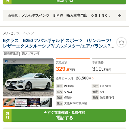
電話する
料
販売店：
メルセデスベンツ ＢＭＷ 輸入車専門店 ＯＳＩＮＣ．
メルセデス・ベンツ
Eクラス E250 アバンギャルド スポーツ /サンルーフ/
レザーエクスクルーシブP/ブルメスター/エアバランスP/
全周囲カメラ/パワートランク/黒革/前席パワーシート・シ
販売店保証
購入プラン付
ートメモリー/全席シートヒーター/アンビエントライ
ト/ETC/純正AW
支払総額
本体価格
329.
319.
9
8
万円
万円
28,500
通常ローン
月々
円
年式
2016
年
走行
0.8
万km
車検
'27/11
修復
なし
保証
保証付
整備
法定整備付
住所
大阪府堺市美原区
今すぐ在庫確認・見積依頼
無
電話する
料