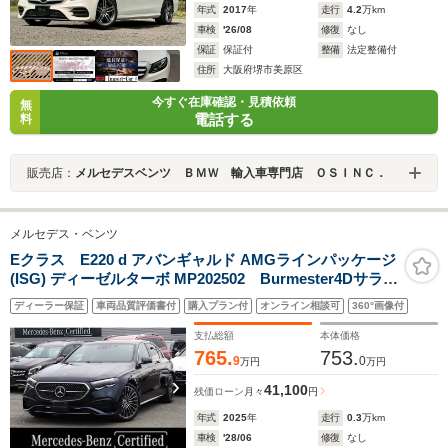
年式
2017
年
走行
4.2
万km
車検
'26/08
修復
なし
保証
保証付
整備
法定整備付
住所
大阪府堺市美原区
今すぐ在庫確認・見積依頼
無
電話する
料
販売店：
メルセデスベンツ ＢＭＷ 輸入車専門店 ＯＳＩＮＣ．
メルセデス・ベンツ
Eクラス E220 d アバンギャルド AMGラインパッケージ
(ISG) ディーゼルターボ MP202502 Burmester4Dサラウ
ンドサウンドシステム アクティブアンビエントライ
ディーラー保証
車両品質評価書付
購入プラン付
オンライン相談可
360°画像付
ト ドライバーモニタリングカメラ ワイヤレスチャー
ジング フットトランクオープナー メモリー付きパワ
支払総額
本体価格
ーシート シートヒーター
765.
753.
9
0
万円
万円
41,100
残価ローン
月々
円
年式
2025
年
走行
0.3
万km
車検
'28/06
修復
なし