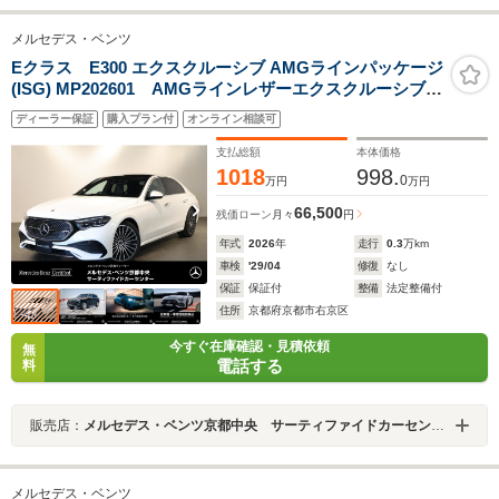
メルセデス・ベンツ
Eクラス E300 エクスクルーシブ AMGラインパッケージ
(ISG) MP202601 AMGラインレザーエクスクルーシブデ
ジタルインテリアMBUXハイパースクリーンシートヒー
ディーラー保証
購入プラン付
オンライン相談可
ターベンチレーター3Dコックピットディスプレイ本革シ
ートポーラーホワイト
支払総額
本体価格
1018
998.
0
万円
万円
66,500
残価ローン
月々
円
年式
2026
年
走行
0.3
万km
車検
'29/04
修復
なし
保証
保証付
整備
法定整備付
住所
京都府京都市右京区
今すぐ在庫確認・見積依頼
無
電話する
料
販売店：
メルセデス・ベンツ京都中央 サーティファイドカーセンター
メルセデス・ベンツ