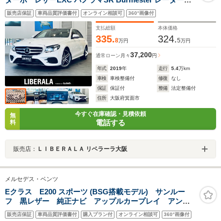
ーフティ HUD ACC 純正ナビ TV 360° applecarplay 純
販売店保証
車両品質評価書付
オンライン相談可
360°画像付
19AW LED 電動リアゲート 革シート メモリ付きパワーシ
ート シートヒーター パフュームアトマイザー
支払総額
本体価格
335.
324.
8
5
万円
万円
37,200
通常ローン
月々
円
年式
2019
年
走行
5.4
万km
車検
車検整備付
修復
なし
保証
保証付
整備
法定整備付
住所
大阪府箕面市
今すぐ在庫確認・見積依頼
無
電話する
料
販売店：
ＬＩＢＥＲＡＬＡ リベラーラ大阪
メルセデス・ベンツ
Eクラス E200 スポーツ (BSG搭載モデル) サンルー
フ 黒レザー 純正ナビ アップルカープレイ アンド
ロイドオート 地デジTV 全方位カメラ アンビエント
販売店保証
車両品質評価書付
購入プラン付
オンライン相談可
360°画像付
ライト ワイヤレスチャージ ヘッドアップディスプレ