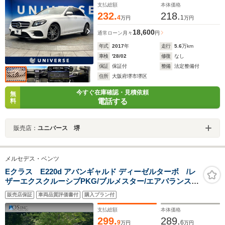
インチAW 電動リアゲート キーレス 禁煙車
支払総額
本体価格
232.
218.
4
1
万円
万円
18,600
通常ローン
月々
円
年式
2017
年
走行
5.6
万km
車検
'28/02
修復
なし
保証
保証付
整備
法定整備付
住所
大阪府堺市堺区
今すぐ在庫確認・見積依頼
無
電話する
料
販売店：
ユニバース 堺
メルセデス・ベンツ
Eクラス E220d アバンギャルド ディーゼルターボ /レ
ザーエクスクルーシブPKG/ブルメスター/エアバランス
PKG/全周囲カメラ/パワートランク/黒革/前席パワーシー
販売店保証
車両品質評価書付
購入プラン付
ト・シートメモリー/全席シートヒーター/アンビエントラ
イト/ETC/純正AW
支払総額
本体価格
299.
289.
9
6
万円
万円