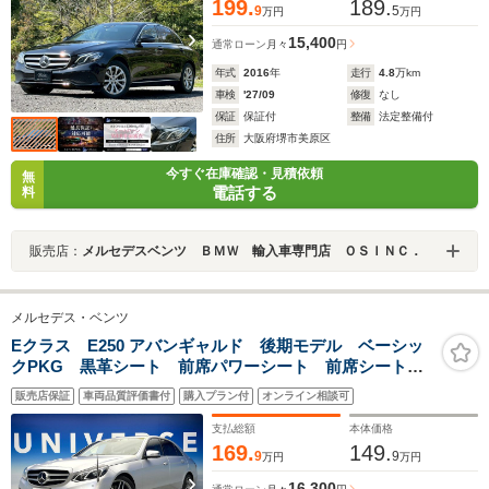
199.
189.
9
5
万円
万円
15,400
通常ローン
月々
円
年式
2016
年
走行
4.8
万km
車検
'27/09
修復
なし
保証
保証付
整備
法定整備付
住所
大阪府堺市美原区
今すぐ在庫確認・見積依頼
無
電話する
料
販売店：
メルセデスベンツ ＢＭＷ 輸入車専門店 ＯＳＩＮＣ．
メルセデス・ベンツ
Eクラス E250 アバンギャルド 後期モデル ベーシッ
クPKG 黒革シート 前席パワーシート 前席シートヒ
ーター レーダーセーフティPKG LEDヘッドライト
販売店保証
車両品質評価書付
購入プラン付
オンライン相談可
オートハイビーム 全周囲カメラ 純正ナビ 地デジ
TV 1オーナー 禁煙車
支払総額
本体価格
169.
149.
9
9
万円
万円
16,300