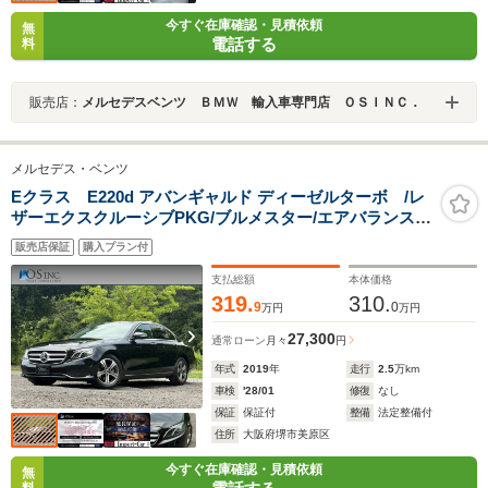
今すぐ在庫確認・見積依頼
無
電話する
料
販売店：
メルセデスベンツ ＢＭＷ 輸入車専門店 ＯＳＩＮＣ．
メルセデス・ベンツ
Eクラス E220d アバンギャルド ディーゼルターボ /レ
ザーエクスクルーシブPKG/ブルメスター/エアバランス
PKG/全周囲カメラ/パワートランク/黒革/前席パワーシー
販売店保証
購入プラン付
ト・シートメモリー/全席シートヒーター/アンビエントラ
イト/ETC/純正AW
支払総額
本体価格
319.
310.
9
0
万円
万円
27,300
通常ローン
月々
円
年式
2019
年
走行
2.5
万km
車検
'28/01
修復
なし
保証
保証付
整備
法定整備付
住所
大阪府堺市美原区
今すぐ在庫確認・見積依頼
無