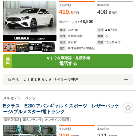
イ ブルメスター ドラレコ前後カメラ
支払総額
本体価格
419.
408.
8
8
万円
万円
46,500
通常ローン
月々
円
年式
2021
年
走行
4.8
万km
車検
車検整備付
修復
なし
保証
保証付
整備
法定整備付
住所
兵庫県神戸市中央区
今すぐ在庫確認・見積依頼
無
電話する
料
販売店：
ＬＩＢＥＲＡＬＡ リベラーラ神戸
メルセデス・ベンツ
Eクラス E200 アバンギャルド スポーツ レザーパッケ
ージ/ブルメスター/電トランク
販売店保証
購入プラン付
オンライン相談可
支払総額
本体価格
219.
211.