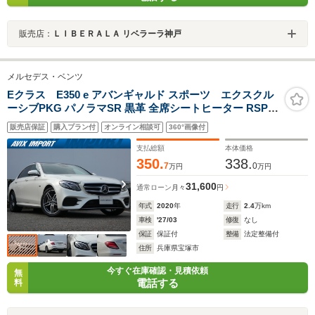
販売店：
ＬＩＢＥＲＡＬＡ リベラーラ神戸
メルセデス・ベンツ
Eクラス E350 e アバンギャルド スポーツ エクスクル
ーシブPKG パノラマSR 黒革 全席シートヒーター RSP
LED 純正HDDナビ地デジ360°カメラ Burmesterサラウン
販売店保証
購入プラン付
オンライン相談可
360°画像付
ドサウンドシステム 19AW 禁煙 1オーナー 正規D車
支払総額
本体価格
350.
338.
7
0
万円
万円
31,600
通常ローン
月々
円
年式
2020
年
走行
2.4
万km
車検
'27/03
修復
なし
保証
保証付
整備
法定整備付
住所
兵庫県宝塚市
今すぐ在庫確認・見積依頼
無
電話する
料