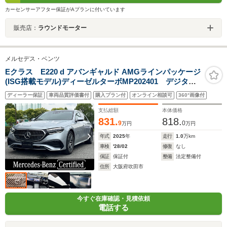
カーセンサーアフター保証がAプランに付いています
販売店：
ラウンドモーター
メルセデス・ベンツ
Eクラス E220 d アバンギャルド AMGラインパッケージ
(ISG搭載モデル)ディーゼルターボMP202401 デジタル
インテリアパッケージ レザーエクスクルーシブパッケー
ディーラー保証
車両品質評価書付
購入プラン付
オンライン相談可
360°画像付
ジ アドバンスドパッケージ パノラミックルーフパッケー
ジ AMGラインパッケージ ハイテックシルバー
支払総額
本体価格
831.
818.
9
0
万円
万円
年式
2025
年
走行
1.0
万km
車検
'28/02
修復
なし
保証
保証付
整備
法定整備付
住所
大阪府吹田市
今すぐ在庫確認・見積依頼
電話する