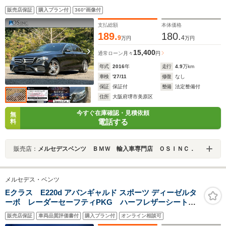
カメラ/パワートランク/黒革/前席パワーシート・シートメ
販売店保証
購入プラン付
360°画像付
モリー/全席シートヒーター/アンビエントライト/ETC/純
正AW
支払総額
本体価格
189.
180.
9
4
万円
万円
15,400
通常ローン
月々
円
年式
2016
年
走行
4.9
万km
車検
'27/11
修復
なし
保証
保証付
整備
法定整備付
住所
大阪府堺市美原区
今すぐ在庫確認・見積依頼
無
電話する
料
販売店：
メルセデスベンツ ＢＭＷ 輸入車専門店 ＯＳＩＮＣ．
メルセデス・ベンツ
Eクラス E220d アバンギャルド スポーツ ディーゼルタ
ーボ レーダーセーフティPKG ハーフレザーシート
前席パワーシート 前席シートヒーター オートハイビ
販売店保証
車両品質評価書付
購入プラン付
オンライン相談可
ーム 全周囲カメラ 純正HDDナビ 地デジTV 純正19