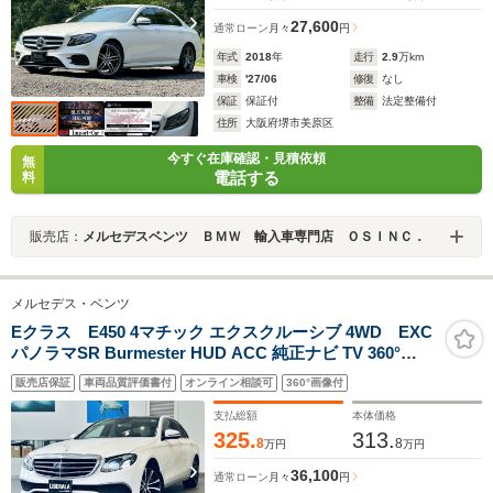
27,600
通常ローン
月々
円
年式
2018
年
走行
2.9
万km
車検
'27/06
修復
なし
保証
保証付
整備
法定整備付
住所
大阪府堺市美原区
今すぐ在庫確認・見積依頼
無
電話する
料
販売店：
メルセデスベンツ ＢＭＷ 輸入車専門店 ＯＳＩＮＣ．
メルセデス・ベンツ
Eクラス E450 4マチック エクスクルーシブ 4WD EXC
パノラマSR Burmester HUD ACC 純正ナビ TV 360°
applecarplay 純正18インチAW LED アンビエントライト
販売店保証
車両品質評価書付
オンライン相談可
360°画像付
電動リアゲート 黒革 メモリ付きパワーシート エアシート
ヒーター パフュームアトマイザー
支払総額
本体価格
325.
313.
8
8
万円
万円
36,100
通常ローン
月々
円