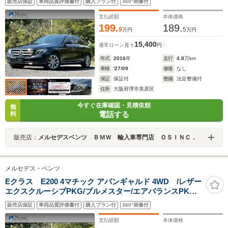
販売店保証
車両品質評価書付
購入プラン付
360°画像付
ートメモリー/全席シートヒーター/アンビエントライ
ト/ETC/純正AW
支払総額
本体価格
199.
189.
9
5
万円
万円
15,400
通常ローン
月々
円
年式
2016
年
走行
4.8
万km
車検
'27/09
修復
なし
保証
保証付
整備
法定整備付
住所
大阪府堺市美原区
今すぐ在庫確認・見積依頼
無
電話する
料
販売店：
メルセデスベンツ ＢＭＷ 輸入車専門店 ＯＳＩＮＣ．
メルセデス・ベンツ
Eクラス E200 4マチック アバンギャルド 4WD /レザー
エクスクルーシブPKG/ブルメスター/エアバランスPKG/
全周囲カメラ/パワートランク/黒革/前席パワーシート・シ
販売店保証
車両品質評価書付
購入プラン付
360°画像付
ートメモリー/全席シートヒーター/アンビエントライ
ト/ETC/純正AW
支払総額
本体価格