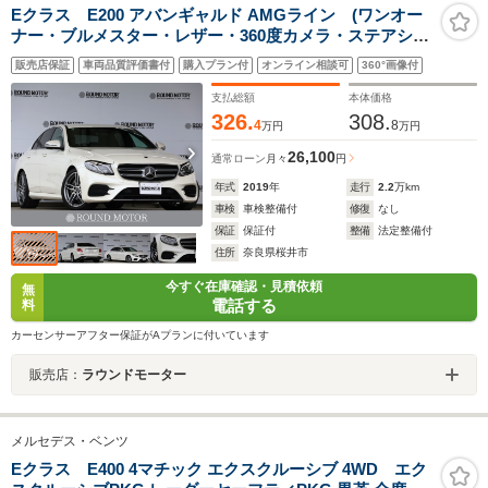
Eクラス E200 アバンギャルド AMGライン (ワンオー
ナー・ブルメスター・レザー・360度カメラ・ステアシ・
LKA・BSA・軽減B・追クル・Pシート・シートヒータ
販売店保証
車両品質評価書付
購入プラン付
オンライン相談可
360°画像付
ー・Pアシスト・地ナビ・Bluetooth・ディスプレイオー
ディ・R19AW)
支払総額
本体価格
326.
308.
4
8
万円
万円
26,100
通常ローン
月々
円
年式
2019
年
走行
2.2
万km
車検
車検整備付
修復
なし
保証
保証付
整備
法定整備付
住所
奈良県桜井市
今すぐ在庫確認・見積依頼
無
電話する
料
カーセンサーアフター保証がAプランに付いています
販売店：
ラウンドモーター
メルセデス・ベンツ
Eクラス E400 4マチック エクスクルーシブ 4WD エク