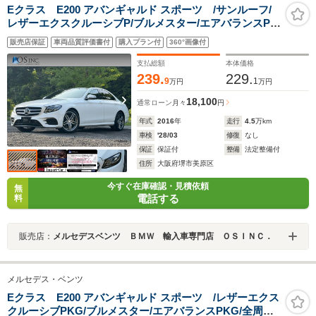
Eクラス E200 アバンギャルド スポーツ /サンルーフ/
レザーエクスクルーシブP/ブルメスター/エアバランスP/
全周囲カメラ/パワートランク/黒革/前席パワーシート・シ
販売店保証
車両品質評価書付
購入プラン付
360°画像付
ートメモリー/全席シートヒーター/アンビエントライ
ト/ETC/純正AW
支払総額
本体価格
239.
229.
9
1
万円
万円
18,100
通常ローン
月々
円
年式
2016
年
走行
4.5
万km
車検
'28/03
修復
なし
保証
保証付
整備
法定整備付
住所
大阪府堺市美原区
今すぐ在庫確認・見積依頼
無
電話する
料
販売店：
メルセデスベンツ ＢＭＷ 輸入車専門店 ＯＳＩＮＣ．
メルセデス・ベンツ
Eクラス E200 アバンギャルド スポーツ /レザーエクス
クルーシブPKG/ブルメスター/エアバランスPKG/全周囲