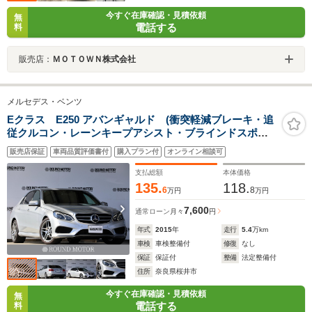
今すぐ在庫確認・見積依頼
無
電話する
料
販売店：
ＭＯＴＯＷＮ株式会社
メルセデス・ベンツ
Eクラス E250 アバンギャルド (衝突軽減ブレーキ・追
従クルコン・レーンキープアシスト・ブラインドスポッ
ト・パワーシート・シートヒーター・DTV・ナビ・
販売店保証
車両品質評価書付
購入プラン付
オンライン相談可
Bluetooth・ステアシ・360度カメラ・モード切替・
R18AW)
支払総額
本体価格
135.
118.
6
8
万円
万円
7,600
通常ローン
月々
円
年式
2015
年
走行
5.4
万km
車検
車検整備付
修復
なし
保証
保証付
整備
法定整備付
住所
奈良県桜井市
今すぐ在庫確認・見積依頼
無
電話する
料