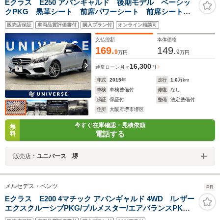
Eクラス E250 アバンギャルド 後期モデル ベーシッ
クPKG 黒革シート 前席パワーシート 前席シートヒ
ーター レーダーセーフティPKG LEDヘッドライト
販売店保証
車両品質評価書付
購入プラン付
オンライン相談可
オートハイビーム 全周囲カメラ 純正ナビ 地デジ
TV 1オーナー 禁煙車
支払総額
本体価格
169.
149.
9
9
万円
万円
16,300
通常ローン
月々
円
年式
2015
年
走行
1.6
万km
車検
車検整備付
修復
なし
保証
保証付
整備
法定整備付
住所
大阪府堺市堺区
今すぐ在庫確認・見積依頼
無
電話する
料
販売店：
ユニバース 堺
メルセデス・ベンツ
PR
Eクラス E200 4マチック アバンギャルド 4WD /レザー
エクスクルーシブPKG/ブルメスター/エアバランスPKG/
全周囲カメラ/パワートランク/黒革/前席パワーシート・シ