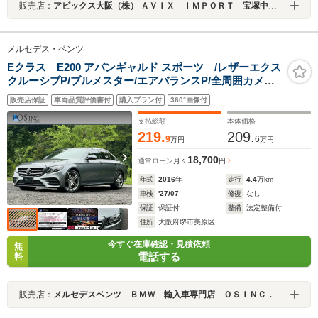
販売店：
アビックス大阪（株） ＡＶＩＸ ＩＭＰＯＲＴ 宝塚中山寺店
メルセデス・ベンツ
Eクラス E200 アバンギャルド スポーツ /レザーエクス
クルーシブP/ブルメスター/エアバランスP/全周囲カメラ/
パワートランク/黒革/前席パワーシート・シートメモリー/
販売店保証
車両品質評価書付
購入プラン付
360°画像付
全席シートヒーター/アンビエントライト/ETC/純正AW
支払総額
本体価格
219.
209.
9
6
万円
万円
18,700
通常ローン
月々
円
年式
2016
年
走行
4.4
万km
車検
'27/07
修復
なし
保証
保証付
整備
法定整備付
住所
大阪府堺市美原区
今すぐ在庫確認・見積依頼
無
電話する
料
販売店：
メルセデスベンツ ＢＭＷ 輸入車専門店 ＯＳＩＮＣ．