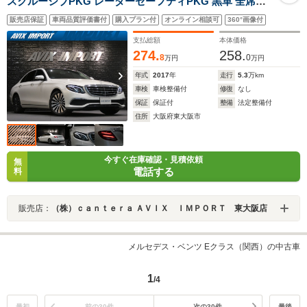
スクルーシブPKG レーダーセーフティPKG 黒革 全席シ
ートH ベンチレーター HUD アンビエントライト 純正
販売店保証
車両品質評価書付
購入プラン付
オンライン相談可
360°画像付
HDDナビ360°カメラ 純正18AW 禁煙 正規ディーラー車
支払総額
本体価格
274.
258.
8
0
万円
万円
年式
2017
年
走行
5.3
万km
車検
車検整備付
修復
なし
保証
保証付
整備
法定整備付
住所
大阪府東大阪市
今すぐ在庫確認・見積依頼
無
電話する
料
販売店：
（株）ｃａｎｔｅｒａ ＡＶＩＸ ＩＭＰＯＲＴ 東大阪店
メルセデス・ベンツ Eクラス（関西）の中古車
1
/4
最初
前の30件
次の30件
最後