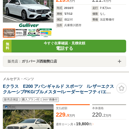
8
5
万円
万円
年式
2016
年
走行
7.5
万km
車検
'27/12
修復
なし
保証
保証付
整備
法定整備付
住所
兵庫県川西市
今すぐ在庫確認・見積依頼
無
電話する
料
販売店：
ガリバー 川西能勢口店
メルセデス・ベンツ
Eクラス E200 アバンギャルド スポーツ /レザーエクス
クルーシブPKG/ブルメスター/レーダーセーフティ/エア
バランスPKG/全周囲カメラ/黒革/前席パワーシート・シ
販売店保証
購入プラン付
360°画像付
ートメモリー/シートヒーター/アンビエントライト/ETC/
純正AW
支払総額
本体価格
229.
220.
9
2
万円
万円
19,800
通常ローン
月々
円