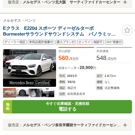
販売店：
メルセデス・ベンツ北大阪 サーティファイドカーセンター
メルセデス・ベンツ
Eクラス E220d スポーツ ディーゼルターボ
Burmesterサラウンドサウンドシステム パノラミック
スライディングルーフ アンビエントライト クライメ
ディーラー保証
車両品質評価書付
購入プラン付
オンライン相談可
360°画像付
ートコントロール ヘッドアップディスプレイ ワイヤ
レスチャージング メモリー付パワーシート
支払総額
本体価格
560.
548.
8
0
万円
万円
28,900
残価ローン
月々
円
年式
2021
年
走行
1.6
万km
車検
'26/11
修復
なし
保証
保証付
整備
法定整備無
住所
奈良県奈良市
今すぐ在庫確認・見積依頼
無
電話する
料
販売店：
メルセデス・ベンツ奈良学園前サーティファイドカーセンター