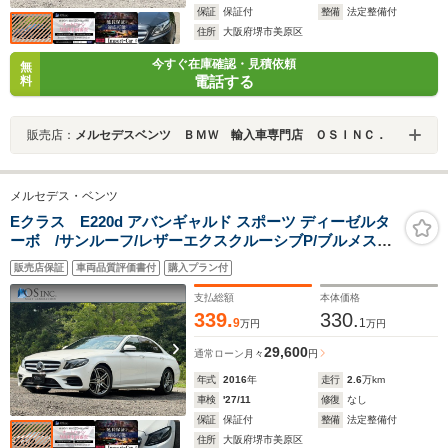
保証
保証付
整備
法定整備付
住所
大阪府堺市美原区
今すぐ在庫確認・見積依頼
無
電話する
料
販売店：
メルセデスベンツ ＢＭＷ 輸入車専門店 ＯＳＩＮＣ．
メルセデス・ベンツ
Eクラス E220d アバンギャルド スポーツ ディーゼルタ
ーボ /サンルーフ/レザーエクスクルーシブP/ブルメスタ
ー/エアバランスP/全周囲カメラ/パワートランク/黒革/前
販売店保証
車両品質評価書付
購入プラン付
席パワーシート・シートメモリー/全席シートヒーター/ア
ンビエントライト/ETC/純正AW
支払総額
本体価格
339.
330.
9
1
万円
万円
29,600
通常ローン
月々
円
年式
2016
年
走行
2.6
万km
車検
'27/11
修復
なし
保証
保証付
整備
法定整備付
住所
大阪府堺市美原区