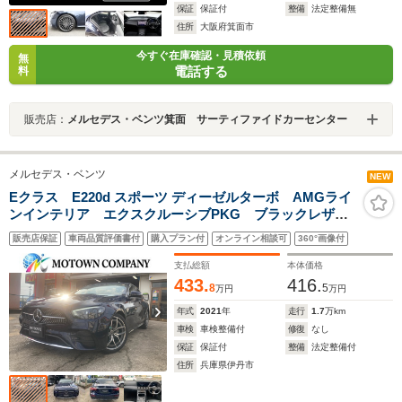
保証
保証付
整備
法定整備無
住所
大阪府箕面市
今すぐ在庫確認・見積依頼
無
電話する
料
販売店：
メルセデス・ベンツ箕面 サーティファイドカーセンター
メルセデス・ベンツ
NEW
Eクラス E220d スポーツ ディーゼルターボ AMGライ
ンインテリア エクスクルーシブPKG ブラックレザー
シート パワーシート シートヒーター LEDヘッドラ
販売店保証
車両品質評価書付
購入プラン付
オンライン相談可
360°画像付
イト 純正ナビ バック・全方位カメラ ブルメスタサ
ウンド ヘッドアップディスプレイ
支払総額
本体価格
433.
416.
8
5
万円
万円
年式
2021
年
走行
1.7
万km
車検
車検整備付
修復
なし
保証
保証付
整備
法定整備付
住所
兵庫県伊丹市