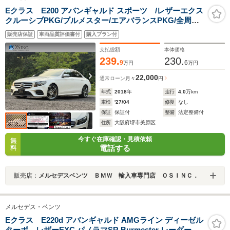
Eクラス E200 アバンギャルド スポーツ /レザーエクス
クルーシブPKG/ブルメスター/エアバランスPKG/全周囲
カメラ/パワートランク/黒革/前席パワーシート・シートメ
販売店保証
車両品質評価書付
購入プラン付
モリー/全席シートヒーター/アンビエントライト/ETC/純
正AW
支払総額
本体価格
239.
230.
9
6
万円
万円
22,000
通常ローン
月々
円
年式
2018
年
走行
4.0
万km
車検
'27/04
修復
なし
保証
保証付
整備
法定整備付
住所
大阪府堺市美原区
今すぐ在庫確認・見積依頼
無
電話する
料
販売店：
メルセデスベンツ ＢＭＷ 輸入車専門店 ＯＳＩＮＣ．
メルセデス・ベンツ
Eクラス E220d アバンギャルド AMGライン ディーゼル
ターボ レザーEXC パノラマSR Burmester レーダーセ