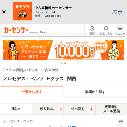
中古車情報カーセンサー
表示
Recruit Co., Ltd.
無料 － Google Play
履歴
お気に入り
メニュー
Eクラス(関西)の中古車・中古車情報
メルセデス・ベンツ Eクラス 関西
一覧から探す
地図から探す
更新時に
94
絞り込み
並べ替え
台
メール受信
メルセデス・ベンツ
PR