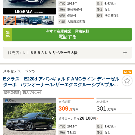
年式
2019
年
走行
6.4
万km
車検
車検整備付
修復
なし
保証
保証付
整備
法定整備付
住所
大阪府箕面市
今すぐ在庫確認・見積依頼
無
電話する
料
販売店：
ＬＩＢＥＲＡＬＡ リベラーラ大阪
メルセデス・ベンツ
NEW
Eクラス E220d アバンギャルド AMGライン ディーゼル
ターボ /ワンオーナー/レザーエクスクルーシブP/ブルメ
スター/エアバランスP/全周囲カメラ/パワートランク/黒
販売店保証
購入プラン付
革/前席パワーシート・シートメモリー/全席シートヒータ
ー/アンビエントライト/ETC/純正AW
支払総額
本体価格
309.
301.
9
0
万円
万円
26,100
通常ローン
月々
円
年式
2019
年
走行
3.6
万km
車検
'26/12
修復
なし