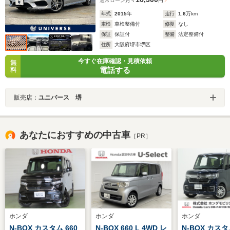
通常ローン
月々
円
年式
2015
年
走行
1.6
万km
車検
車検整備付
修復
なし
保証
保証付
整備
法定整備付
住所
大阪府堺市堺区
今すぐ在庫確認・見積依頼
無
電話する
料
販売店：
ユニバース 堺
あなたにおすすめの中古車
［PR］
ホンダ
ホンダ
ホンダ
N-BOX カスタム 660
N-BOX 660 L 4WD レ
N-BOX カスタ