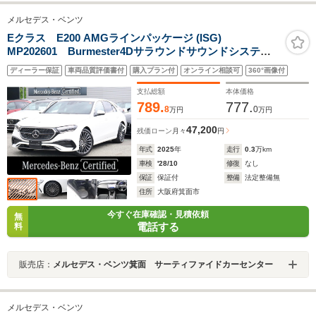
メルセデス・ベンツ
Eクラス E200 AMGラインパッケージ (ISG)
MP202601 Burmester4Dサラウンドサウンドシステ
ム デジタルコックピットディスプレイ ヘッドアップ
ディーラー保証
車両品質評価書付
購入プラン付
オンライン相談可
360°画像付
ディスプレイ フットトランクオープナー ワイヤレス
チャージング メモリー付パワーシート シートヒータ
支払総額
本体価格
ー
789.
777.
8
0
万円
万円
47,200
残価ローン
月々
円
年式
2025
年
走行
0.3
万km
車検
'28/10
修復
なし
保証
保証付
整備
法定整備無
住所
大阪府箕面市
今すぐ在庫確認・見積依頼
無
電話する
料
販売店：
メルセデス・ベンツ箕面 サーティファイドカーセンター
メルセデス・ベンツ