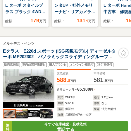
L ターボ スタイルプ
ンタUP・社外メモリ
L ターボ Hon
ラス ブラック 4WD
ーナビ・リアカメラ・
中古車 修復
純正ナビ リアカメ
Bluetooth・ETC・障
Honda販売店
179
131
1
総額：
万円
総額：
.9
万円
総額：
ラ フルセグTV 純
害物センサー
証2年 ワンオ
正エンスタ ETC
ー 禁煙車 8
ナビ バック
メルセデス・ベンツ
ETC2.0 前
コ アダプテ
Eクラス E220d スポーツ (ISG搭載モデル) ディーゼルタ
ーボ MP202302 パノラミックスライディングルーフ
ーズコントロ
黒レザー ヘッドアップディスプレイ 純ナビ 地デジ
側電動スライ
販売店保証
車両品質評価書付
購入プラン付
オンライン相談可
360°画像付
TV アップルカープレイ ブルメスター 全方位カメ
ラ ドラレコ前後カメラ ACC パワートランクリッ
支払総額
本体価格
ド 全席シートヒータ
588.
581.
8
9
万円
万円
65,300
通常ローン
月々
円
年式
2023
年
走行
1.2
万km
車検
'26/10
修復
なし
保証
保証付
整備
法定整備付
住所
兵庫県神戸市中央区
今すぐ在庫確認・見積依頼
無
電話する
料