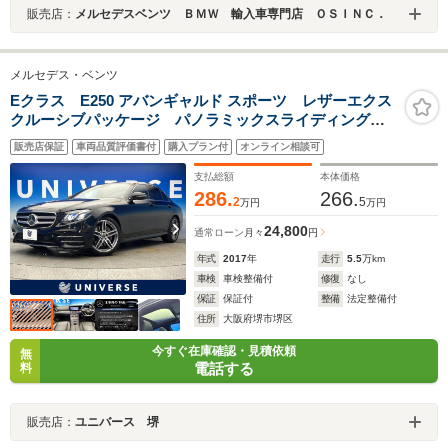
販売店：
メルセデスベンツ ＢＭＷ 輸入車専門店 ＯＳＩＮＣ．
メルセデス・ベンツ
Eクラス E250 アバンギャルド スポーツ レザーエクス
クルーシブパッケージ パノラミックスライディングル
ーフ レーダーセーフティパッケージ 黒革シート 前
販売店保証
車両品質評価書付
購入プラン付
オンライン相談可
席パワーシート 全席シートヒーター アダプティブハ
イビームアシストプラス 禁煙車
支払総額
本体価格
286.
266.
2
5
万円
万円
24,800
通常ローン
月々
円
年式
2017
年
走行
5.5
万km
車検
車検整備付
修復
なし
保証
保証付
整備
法定整備付
住所
大阪府堺市堺区
今すぐ在庫確認・見積依頼
無
電話する
料
販売店：
ユニバース 堺