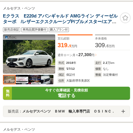
メルセデス・ベンツ
Eクラス E220d アバンギャルド AMGライン ディーゼル
ターボ /レザーエクスクルーシブP/ブルメスター/エアバ
ランスP/全周囲カメラ/パワートランク/黒革/前席パワーシ
販売店保証
車両品質評価書付
購入プラン付
ート・シートメモリー/全席シートヒーター/アンビエント
ライト/ETC/純正AW
支払総額
本体価格
319.
309.
9
6
万円
万円
27,300
通常ローン
月々
円
年式
2018
年
走行
2.2
万km
車検
'27/12
修復
なし
保証
保証付
整備
法定整備付
住所
大阪府堺市美原区
今すぐ在庫確認・見積依頼
無
電話する
料
販売店：
メルセデスベンツ ＢＭＷ 輸入車専門店 ＯＳＩＮＣ．
メルセデス・ベンツ