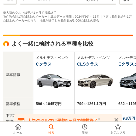
※人気のクルマは平均1ヶ月で掲載終了
物件数合計1万台以上のメーカー｜算出データ期間：2024年9月～11月｜内容：物件数合計1万
台以上のメーカーのうち、掲載が終了した物件数が1,000台以上の場合
よく一緒に検討される車種を比較
メルセデス・ベンツ
メルセデス・ベンツ
メルセデ
Cクラス
CLSクラス
Eクラス
基本情報
新車価格
596～1045万円
799～1261.1万円
682～11
中古車
508.8万円
406万円
339.8万円
※
人気のクルマは平均1ヶ月で掲載終了
平均価格
在庫が無くなる前にお問い合わせください
ホーム
検索
履歴
お気に入り
クチコミ