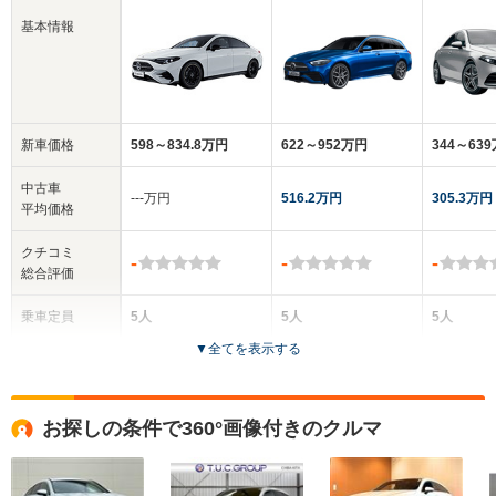
基本情報
新車価格
598～834.8万円
622～952万円
344～63
中古車
‐‐‐万円
516.2万円
305.3万円
平均価格
クチコミ
-
-
-
総合評価
乗車定員
5人
5人
5人
▼
全てを表示する
ドア数
4ドア
5ドア
4ドア
全高
全高
全高
お探しの条件で360°画像付きのクルマ
1.46m～1.47m
1.46m
1.43m