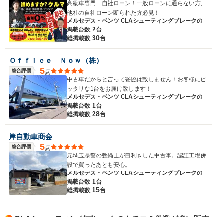
高級車専門 自社ローン！一般ローンに通らない方、
他社の自社ローン断られた方必見！
メルセデス・ベンツ CLAシューティングブレークの
2
掲載台数
台
30
総掲載数
台
Ｏｆｆｉｃｅ Ｎｏｗ（株）
5
総合評価
点
中古車だからと言って妥協は致しません！お客様にピ
ッタリな1台をお届け致します！
メルセデス・ベンツ CLAシューティングブレークの
1
掲載台数
台
28
総掲載数
台
岸自動車商会
5
総合評価
点
元埼玉県警の整備士が目利きした中古車。認証工場併
設で買ったあとも安心。
メルセデス・ベンツ CLAシューティングブレークの
1
掲載台数
台
15
総掲載数
台