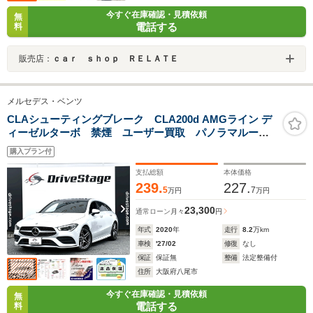
今すぐ在庫確認・見積依頼
無
電話する
料
販売店：
ｃａｒ ｓｈｏｐ ＲＥＬＡＴＥ
メルセデス・ベンツ
CLAシューティングブレーク CLA200d AMGライン デ
ィーゼルターボ 禁煙 ユーザー買取 パノラマルー
フ レーダークルーズ 360°カメラ パワーシート シ
購入プラン付
ートヒーター パワーバックドア フルセグ
Bluetooth ドラレコ BSM HUD 前後ソナー LED
支払総額
本体価格
ヘッド
239.
227.
5
7
万円
万円
23,300
通常ローン
月々
円
年式
2020
年
走行
8.2
万km
車検
'27/02
修復
なし
保証
保証無
整備
法定整備付
住所
大阪府八尾市
今すぐ在庫確認・見積依頼
無
電話する
料