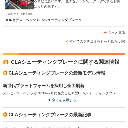
る車だと思います。 色々なシーンでワクワクできるお気
に入りの車です。
じゅりさん
（東京都）
メルセデス・ベンツ CLAシューティングブレーク
もっと見る
すべてのクチコミをもっと見る(5件)
CLAシューティングブレークに関する関連情報
CLAシューティングブレークの最新モデル情報
新世代プラットフォームを採用し全面刷新
メルセデス・ベンツが2026年7月に発売した新型CLAシューティングブレークは、ドライブトレインからデジタル技術までを刷新した新世代モデルである。新開発のプラットフォーム「MMA」を採用し、1.5L直列4気筒ガソリンエンジンと48Vハイブリッドシステムを組み合わせた高効率パワートレインを搭載した。エクステリアは流麗なルーフラインやシームレスドアハンドルを採用し、空力性能とデザイン性を両立。インテリアでは大型パノラミックルーフやMBUXスーパースクリーンを採用し、先進的な室内空間を実現した。また、第4世代MBUXと独自の車載OS「MB.OS」を搭載し、生成AIを活用した音声アシスタントや新世代ナビゲーション機能を導入。通常時で455L、最大1295Lの荷室容量を確保し、実用性も高められている。（2026.7）
全てを表示する
CLAシューティングブレークの最新記事