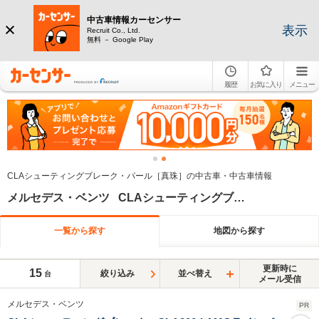
中古車情報カーセンサー
表示
Recruit Co., Ltd.
無料 － Google Play
履歴
お気に入り
メニュー
CLAシューティングブレーク・パール［真珠］の中古車・中古車情報
メルセデス・ベンツ CLAシューティングブレーク パール系
一覧から探す
地図から探す
更新時に
15
絞り込み
並べ替え
台
メール受信
メルセデス・ベンツ
PR