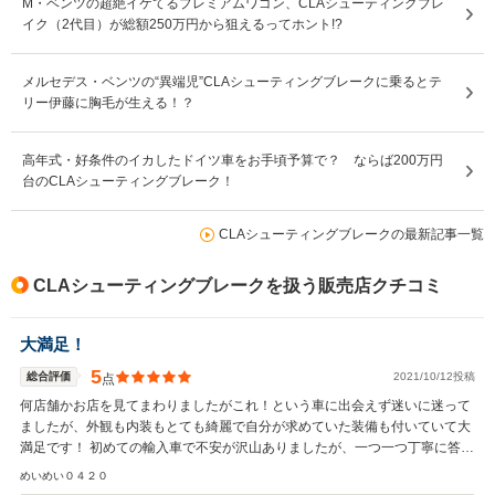
M・ベンツの超絶イケてるプレミアムワゴン、CLAシューティングブレ
イク（2代目）が総額250万円から狙えるってホント!?
メルセデス・ベンツの“異端児”CLAシューティングブレークに乗るとテ
リー伊藤に胸毛が生える！？
高年式・好条件のイカしたドイツ車をお手頃予算で？ ならば200万円
台のCLAシューティングブレーク！
CLAシューティングブレークの最新記事一覧
CLAシューティングブレークを扱う販売店クチコミ
大満足！
5
総合評価
2021/10/12投稿
点
何店舗かお店を見てまわりましたがこれ！という車に出会えず迷いに迷って
ましたが、外観も内装もとても綺麗で自分が求めていた装備も付いていて大
満足です！ 初めての輸入車で不安が沢山ありましたが、一つ一つ丁寧に答え
ていただき信頼できるお店だと思います。 これからもよろしくお願いしま
めいめい０４２０
す！