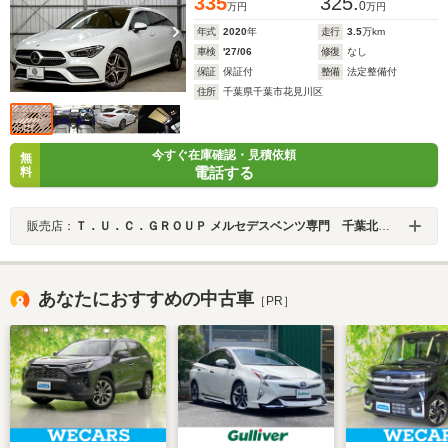
335
325.
0
万円
万円
年式
2020
年
走行
3.5
万km
車検
'27/06
修復
なし
保証
保証付
整備
法定整備付
住所
千葉県千葉市花見川区
今すぐ在庫確認・見積依頼
無
電話する
料
販売店：
Ｔ．Ｕ．Ｃ．ＧＲＯＵＰ メルセデスベンツ専門 千葉北インター店／（株）へリックス
あなたにおすすめの中古車
［PR］