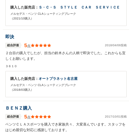
購入した販売店：
Ｓ・Ｃ・Ｓ ＳＴＹＬＥ ＣＡＲ ＳＥＲＶＩＣＥ
メルセデス・ベンツ CLAシューティングブレーク
（2021/10購入）
即決
5
総合評価
2018/04/06投稿
点
２台目の購入でしたが、担当の鈴木さんの人柄で即決でした。これからも宜
しくお願いします。
３６１０
購入した販売店：
オートプラネット名古屋
メルセデス・ベンツ CLAシューティングブレーク
（2018/03購入）
ＢＥＮＺ購入
5
総合評価
2017/10/01投稿
点
ベンツＣＬＡスポーツを購入でき家族共々、大変喜んでいます。スタッフを
はじめ親切な対応に感謝しております。