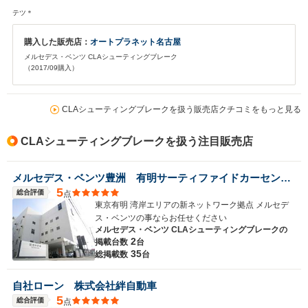
テツ＊
購入した販売店：
オートプラネット名古屋
メルセデス・ベンツ CLAシューティングブレーク
（2017/09購入）
CLAシューティングブレークを扱う販売店クチコミをもっと見る
CLAシューティングブレークを扱う注目販売店
メルセデス・ベンツ豊洲 有明サーティファイドカーセンター
5
総合評価
点
東京有明 湾岸エリアの新ネットワーク拠点 メルセデ
ス・ベンツの事ならお任せください
メルセデス・ベンツ CLAシューティングブレークの
2
掲載台数
台
35
総掲載数
台
自社ローン 株式会社絆自動車
5
総合評価
点