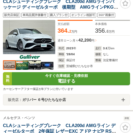
CLAシューティングブレーク CLA200d AMGラインパ
ッケージ ディーゼルターボ 後期型 AMGラインPKG
ナビ 全方位カメラ ETC レーダークルーズ 電動バ
販売店保証
車両品質評価書付
購入プラン付
オンライン相談可
360°画像付
ックドア パドルシフト 置く充電 フルセグ ドラレ
コ パワーシート シートヒーター ソナー LEDライ
支払総額
本体価格
ト 19インチAW
364.
356.
2
6
万円
万円
42,200
通常ローン
月々
円
年式
2023
年
走行
3.6
万km
車検
'28/04
修復
なし
保証
保証付
整備
法定整備付
住所
茨城県ひたちなか市
今すぐ在庫確認・見積依頼
無
電話する
料
カーセンサーアフター保証がBプランに付いています
販売店：
ガリバー ６号ひたちなか店
メルセデス・ベンツ
PR
CLAシューティングブレーク CLA200d AMGライン デ
ィーゼルターボ 2年保証 レザーEXC アドP ナビP RSP 1