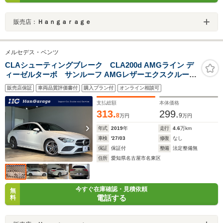
販売店：
Ｈａｎｇａｒａｇｅ
メルセデス・ベンツ
CLAシューティングブレーク CLA200d AMGライン デ
ィーゼルターボ サンルーフ AMGレザーエクスクルーシ
ブ・アドバンスド・レーダーセーフティ・ナビPKG ドラ
販売店保証
車両品質評価書付
購入プラン付
オンライン相談可
レコ 本革シート 360度カメラ ヘッドアップディスプレイ
アドバンスドサウンド マルチビームLEDヘッドライト 禁
支払総額
本体価格
煙車 18AW
313.
299.
8
9
万円
万円
年式
2019
年
走行
4.6
万km
車検
'27/03
修復
なし
保証
保証付
整備
法定整備無
住所
愛知県名古屋市名東区
今すぐ在庫確認・見積依頼
無
電話する
料