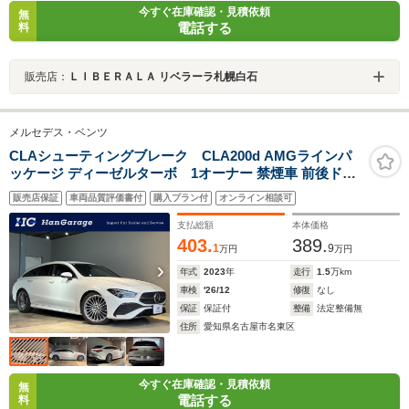
今すぐ在庫確認・見積依頼
無
電話する
料
販売店：
ＬＩＢＥＲＡＬＡ リベラーラ札幌白石
メルセデス・ベンツ
CLAシューティングブレーク CLA200d AMGラインパ
ッケージ ディーゼルターボ 1オーナー 禁煙車 前後ドラ
レコ レザーARTICO/MICROCUTスポーツシート アダプ
販売店保証
車両品質評価書付
購入プラン付
オンライン相談可
ティブハイビームアシスト+ マルチビームLEDヘッドライ
ト AMG19AW スポーツブレーキ プライバシーガラス ロ
支払総額
本体価格
ーワードコンフォートサス
403.
389.
1
9
万円
万円
年式
2023
年
走行
1.5
万km
車検
'26/12
修復
なし
保証
保証付
整備
法定整備無
住所
愛知県名古屋市名東区
今すぐ在庫確認・見積依頼
無
電話する
料