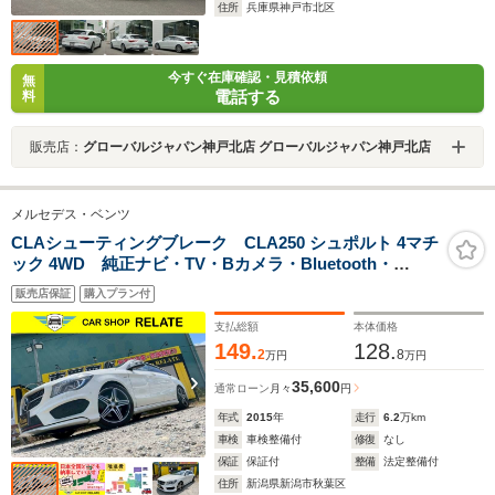
住所
兵庫県神戸市北区
今すぐ在庫確認・見積依頼
無
電話する
料
販売店：
グローバルジャパン神戸北店 グローバルジャパン神戸北店
メルセデス・ベンツ
CLAシューティングブレーク CLA250 シュポルト 4マチ
ック 4WD 純正ナビ・TV・Bカメラ・Bluetooth・
ETC・パワーバックドア・クルーズコントロール・サン
販売店保証
購入プラン付
ルーフ・ドライブレコーダー
支払総額
本体価格
149.
128.
2
8
万円
万円
35,600
通常ローン
月々
円
年式
2015
年
走行
6.2
万km
車検
車検整備付
修復
なし
保証
保証付
整備
法定整備付
住所
新潟県新潟市秋葉区