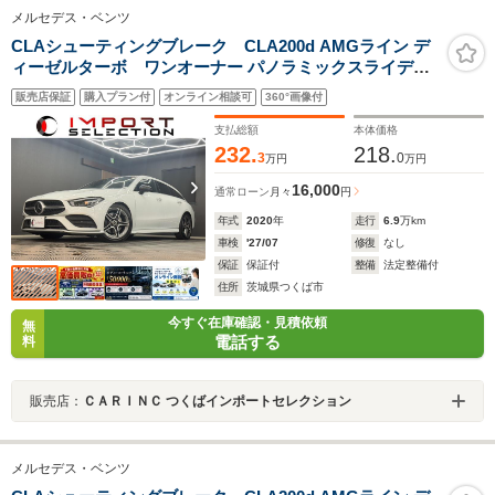
メルセデス・ベンツ
CLAシューティングブレーク CLA200d AMGライン デ
ィーゼルターボ ワンオーナー パノラミックスライディ
ングルーフ レーダーセーフティパッケージ 純正ナビ フル
販売店保証
購入プラン付
オンライン相談可
360°画像付
セグ バックガイドモニター シートヒーター パワーテール
ゲート ドライブレコーダー LED ETC アンビエントライ
支払総額
本体価格
ト
232.
218.
3
0
万円
万円
16,000
通常ローン
月々
円
年式
2020
年
走行
6.9
万km
車検
'27/07
修復
なし
保証
保証付
整備
法定整備付
住所
茨城県つくば市
今すぐ在庫確認・見積依頼
無
電話する
料
販売店：
ＣＡＲＩＮＣ つくばインポートセレクション
メルセデス・ベンツ