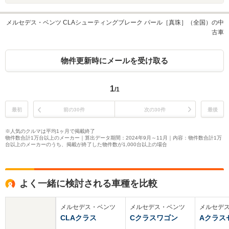
メルセデス・ベンツ CLAシューティングブレーク パール［真珠］（全国）の中
古車
物件更新時にメールを受け取る
1
/1
最初
前の30件
次の30件
最後
※人気のクルマは平均1ヶ月で掲載終了
物件数合計1万台以上のメーカー｜算出データ期間：2024年9月～11月｜内容：物件数合計1万
台以上のメーカーのうち、掲載が終了した物件数が1,000台以上の場合
よく一緒に検討される車種を比較
メルセデス・ベンツ
メルセデス・ベンツ
メルセデ
CLAクラス
Cクラスワゴン
Aクラス