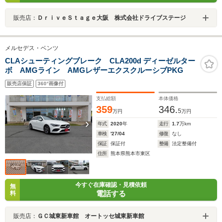
販売店：
ＤｒｉｖｅＳｔａｇｅ大阪 株式会社ドライブステージ
メルセデス・ベンツ
CLAシューティングブレーク CLA200d ディーゼルター
ボ AMGライン AMGレザーエクスクルーシブPKG
販売店保証
360°画像付
支払総額
本体価格
359
346.
5
万円
万円
年式
2020
年
走行
1.7
万km
車検
'27/04
修復
なし
保証
保証付
整備
法定整備付
住所
熊本県熊本市東区
今すぐ在庫確認・見積依頼
無
電話する
料
販売店：
ＧＣ城東新車館 オートッセ城東新車館