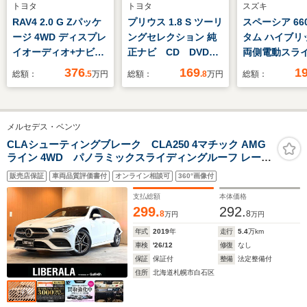
トヨタ
トヨタ
スズキ
RAV4 2.0 G Zパッケ
プリウス 1.8 S ツーリ
スペーシア 66
ージ 4WD ディスプレ
ングセレクション 純
タム ハイブリッ
イオーディオ+ナビ10
正ナビ CD DVD
両側電動スラ
インチ/デジタルイン
フルセグTV
ア/シートヒー
376
169
1
総額：
.5
万円
総額：
.8
万円
総額：
ナーミラー/トヨタセ
Bluetooth SD バ
線逸脱防止支
ーフティセンス/シー
ックカメラ ETC 前
ム/ヘッドラン
トエアコン/パノラミ
方ドライブレコーダ
LED/EBD付A
メルセデス・ベンツ
ックビューモニター/
ー 合皮シート シー
り防止装置/ア
車線逸脱防止支援シス
トヒーター LEDオー
ングストップ/
CLAシューティングブレーク CLA250 4マチック AMG
ライン 4WD パノラミックスライディングルーフ レーダ
テム/シート 合皮
トライト モデリスタ
ズコントロール
ーセーフティPKG ナビゲーションPKG アドバンスド
エアロ
バッグ 運転席
販売店保証
車両品質評価書付
オンライン相談可
360°画像付
PKG AMGレザーエクスクルーシブPKG ヘッドアップデ
ィスプレイ 本革シート シートヒーター 360°カメラ
支払総額
本体価格
299.
292.
8
8
万円
万円
年式
2019
年
走行
5.4
万km
車検
'26/12
修復
なし
保証
保証付
整備
法定整備付
住所
北海道札幌市白石区