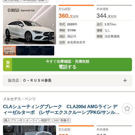
バックドア シートヒーター LEDオートライト アン
ビエントライト ドラレコ ETC レザーセーフティー
支払総額
本体価格
パッケージ
360.
344.
5
9
万円
万円
年式
2020
年
走行
1.5
万km
車検
'27/06
修復
なし
保証
保証付
整備
法定整備無
住所
奈良県奈良市
今すぐ在庫確認・見積依頼
無
電話する
料
販売店：
Ｏ－ＲＵＳＨ奈良
メルセデス・ベンツ
CLAシューティングブレーク CLA200d AMGライン デ
ィーゼルターボ (レザーエクスクルーシブPKG/サンルー
フ) パノラミックサンルーフ/ブルメスターサウンド/本革
購入プラン付
オンライン相談可
360°画像付
シート/シートヒーター/電動ゲート/純正AMG18アル
ミ/HUD/前後ソナー/ワイヤレス充電/純正ナビ/フルセグ/全
支払総額
本体価格