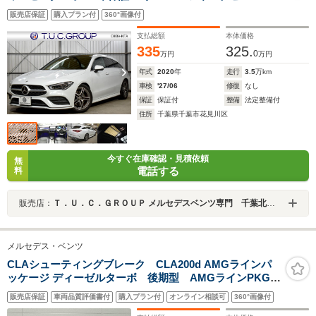
オ-ナ- サンR 革 AMGエアロ18AW MBUXナビTV HUD
販売店保証
購入プラン付
360°画像付
360カメラ ディストロ ブラインドS レーンキープ フット
ゲート キーレスGO
支払総額
本体価格
335
325.
0
万円
万円
年式
2020
年
走行
3.5
万km
車検
'27/06
修復
なし
保証
保証付
整備
法定整備付
住所
千葉県千葉市花見川区
今すぐ在庫確認・見積依頼
無
電話する
料
販売店：
Ｔ．Ｕ．Ｃ．ＧＲＯＵＰ メルセデスベンツ専門 千葉北インター店／（株）へリックス
メルセデス・ベンツ
CLAシューティングブレーク CLA200d AMGラインパ
ッケージ ディーゼルターボ 後期型 AMGラインPKG
ナビ 全方位カメラ ETC レーダークルーズ 電動バ
販売店保証
車両品質評価書付
購入プラン付
オンライン相談可
360°画像付
ックドア パドルシフト 置く充電 フルセグ ドラレ