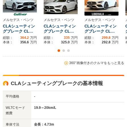
全幅
全幅
全
サイズ
1.84m
1.82m
1
全長
全長
(全長x全幅x全高)
4.73m
4.76m～4.79m
4.55m
メルセデス・ベンツ
メルセデス・ベンツ
メルセデス・ベンツ
CLAシューティン
CLAシューティン
CLAシューティン
グブレーク CL…
グブレーク CL…
グブレーク CL…
総額：
364.2
万円
総額：
335
万円
総額：
299.8
万円
ホイールベース
ホイールベース
ホイー
本体：
356.6
万円
本体：
325.0
万円
本体：
292.8
万円
-m
-m
20.2～20.3km/L
14.2～18.8km/L
12.6～19.
└市街地:14.3～
└市街地:9.9～
└市街地:8
360°画像付きのクルマをもっと見る
14.7km/L
14.5km/L
14.2km/L
WLTCモード
└郊外:21.6～
└郊外:14.7～
└郊外:13.
燃費
21.8km/L
18.7km/L
18.6km/L
CLAシューティングブレークの基本情報
└高速道路:23.0～
└高速道路:16.7～
└高速道路:
23.2km/L
21.7km/L
23.1km/L
平均価格
-
排気量
0～1498cc
1494～1993cc
1331～19
WLTCモード
19.9～20km/L
駆動方式
FF、MR
FR
FF、4WD
燃費
車体寸法
全長：4.73m