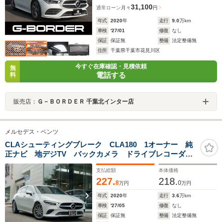
31,100
通常ローン
月々
円
年式
2020
年
走行
9.0
万km
車検
'27/01
修復
なし
保証
保証無
整備
法定整備無
住所
千葉県千葉市花見川区
今すぐ在庫確認・見積依頼
無
電話する
料
販売店：
Ｇ－ＢＯＲＤＥＲ 千葉北インター店
メルセデス・ベンツ
CLAシューティングブレーク CLA180 1オーナー 純
正ナビ 地デジTV バックカメラ ドライブレコーダ
ー 禁煙車
支払総額
本体価格
227.
218.
8
0
万円
万円
年式
2020
年
走行
3.6
万km
車検
'27/05
修復
なし
保証
保証無
整備
法定整備無