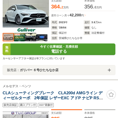
コ パワーシート シートヒーター ソナー LEDライ
支払総額
本体価格
ト 19インチAW
364.
356.
2
6
万円
万円
42,200
通常ローン
月々
円
年式
2023
年
走行
3.6
万km
車検
'28/04
修復
なし
保証
保証付
整備
法定整備付
住所
茨城県ひたちなか市
今すぐ在庫確認・見積依頼
無
電話する
料
カーセンサーアフター保証がBプランに付いています
販売店：
ガリバー ６号ひたちなか店
メルセデス・ベンツ
CLAシューティングブレーク CLA200d AMGライン デ
ィーゼルターボ 2年保証 レザーEXC アドP ナビP RSP 1
オ-ナ- サンR 革 AMGエアロ18AW MBUXナビTV HUD
販売店保証
購入プラン付
360°画像付
360カメラ ディストロ ブラインドS レーンキープ フット
ゲート キーレスGO
支払総額
本体価格