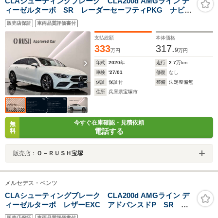
CLAシューティングブレーク CLA200d AMGライン デ
ィーゼルターボ SR レーダーセーフティPKG ナビ
P 18AW メモリー付パワーシート シートヒーター
販売店保証
車両品質評価書付
パークトロニック アクティブパーキングアシスト
EASY-PACK自動開閉テールゲート マルチビームLEDヘ
支払総額
本体価格
ッドライト
333
317.
9
万円
万円
年式
2020
年
走行
2.7
万km
車検
'27/01
修復
なし
保証
保証付
整備
法定整備無
住所
兵庫県宝塚市
今すぐ在庫確認・見積依頼
無
電話する
料
販売店：
Ｏ－ＲＵＳＨ宝塚
メルセデス・ベンツ
CLAシューティングブレーク CLA200d AMGライン デ
ィーゼルターボ レザーEXC アドバンスドP SR 赤
黒革 BTオーディオ USB パワーシート パワー
販売店保証
車両品質評価書付