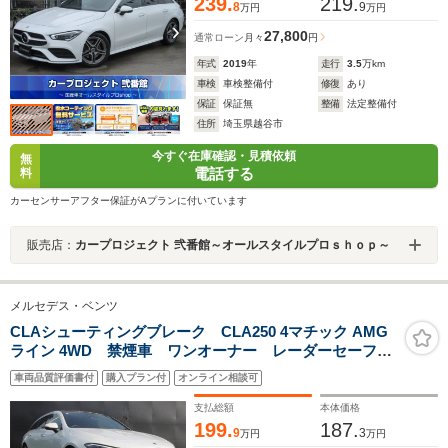
周囲カメラ
239.
219.
8
9
万円
万円
27,800
通常ローン
月々
円
年式
2019
年
走行
3.5
万km
車検
車検整備付
修復
あり
保証
保証無
整備
法定整備付
住所
埼玉県越谷市
今すぐ在庫確認・見積依頼
無
電話する
料
カーセンサーアフター保証がAプランに付いています
販売店：
カープロジェクト 弐番館～オールスタイルプロｓｈｏｐ～
メルセデス・ベンツ
CLAシューティングブレーク CLA250 4マチック AMG
ライン 4WD 禁煙車 ワンオーナー レーダーセーフテ
ィPKG サンルーフ 純正10.25インチナビ フルセグ
車両品質評価書付
購入プラン付
オンライン相談可
TV バックカメラ アダプティブクルーズコントロー
ル 黒ハーフレザーシート パワーテールゲート ETC
支払総額
本体価格
199.
187.
9
3
万円
万円