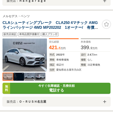
販売店：
Ｈａｎｇａｒａｇｅ
メルセデス・ベンツ
CLAシューティングブレーク CLA250 4マチック AMG
ラインパッケージ 4WD MP202202 1オーナー/ 有償カ
ラーデジタルホワイ/ ACC/AMGラインパッケージ/パノ
販売店保証
車両品質評価書付
購入プラン付
ラミックスライディングルーフ/ETC2.0搭載/
支払総額
本体価格
421.
399.
5
9
万円
万円
年式
2022
年
走行
2.6
万km
車検
車検整備無
修復
なし
保証
保証付
整備
法定整備無
住所
愛知県名古屋市天白区
今すぐ在庫確認・見積依頼
無
電話する
料
販売店：
Ｏ－ＲＵＳＨ名古屋