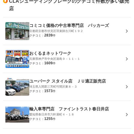
CLAシューティングブレークのクチコミ件数が多い販売
店
コミコミ価格の中古車専門店 パッカーズ
京都府京都市伏見区羽束師古川町１９２
2839
クチコミ：
件
おくるまネットワーク
兵庫県神戸市中央区港島９－１１－１
1609
クチコミ：
件
ユーパーク スタイル店 ＪＵ適正販売店
埼玉県入間郡三芳町竹間沢東８－３
1573
クチコミ：
件
輸入車専門店 ファイントラスト春日井店
愛知県春日井市六軒屋町４－１８
1255
クチコミ：
件