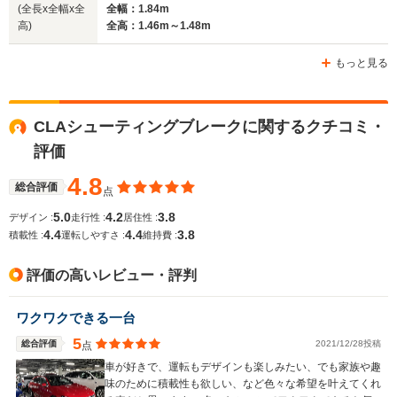
(全長x全幅x全
全幅：1.84m
高)
全高：1.46m～1.48m
もっと見る
CLAシューティングブレークに関するクチコミ・
評価
4.8
総合評価
点
5.0
4.2
3.8
デザイン :
走行性 :
居住性 :
4.4
4.4
3.8
積載性 :
運転しやすさ :
維持費 :
評価の高いレビュー・評判
ワクワクできる一台
5
総合評価
2021/12/28投稿
点
車が好きで、運転もデザインも楽しみたい、でも家族や趣
味のために積載性も欲しい、など色々な希望を叶えてくれ