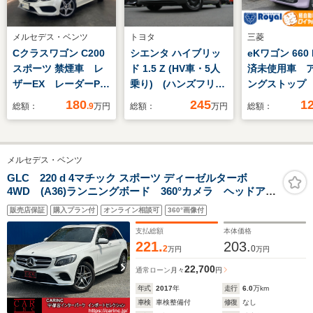
メルセデス・ベンツ
トヨタ
三菱
Cクラスワゴン C200
シエンタ ハイブリッ
eKワゴン 660
スポーツ 禁煙車 レ
ド 1.5 Z (HV車・5人
済未使用車 
ザーEX レーダーP
乗り) (ハンズフリー
ングストップ
純正ナビ 地デジ B
機能付き両側パワース
害軽減ブレー
180
245
1
総額：
.9
万円
総額：
万円
総額：
カメラ 本革 シート
ライドドア) ディス
物センサー 
ヒーター パワーシー
プレイオーディオ ア
ープアシスト
ト LED DSRC
ダプティブクルーズコ
止装置 シー
メルセデス・ベンツ
Bluetooth HUD ド
ントロール ビルトイ
ー
ラレコ 電動リアゲー
ンETC 純正前後ドラ
GLC 220 d 4マチック スポーツ ディーゼルターボ
4WD (A36)ランニングボード 360°カメラ ヘッドアッ
ト キーレスGO
レコ LEDライト
プディスプレイ アダプティブクルーズコントロール
18AW
TSS リア修理歴有
販売店保証
購入プラン付
オンライン相談可
360°画像付
純正ナビ フルセグTV Bluetooth接続 純正ドラレコ
シートヒーター パワーバックドア
支払総額
本体価格
221.
203.
2
0
万円
万円
22,700
通常ローン
月々
円
年式
2017
年
走行
6.0
万km
車検
車検整備付
修復
なし