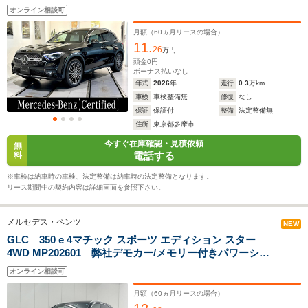
(全長x全幅x全高)
白内装/ワンオーナー/メモリー付きパワーシート/シートヒ
4.77m
4.64m～4.66m
4.93m
オンライン相談可
ーター/全方位カメラ/アンビエントライト/純正ドラレコ/
メルセデスme/MBUX/電動リアゲート/メルセデスケア
月額（
60
ヵ月リースの場合）
11.
26
万円
ホイールベース
ホイールベース
ホイー
頭金
0
円
-m
-m
ボーナス払いなし
年式
2026
年
走行
0.3
万km
車検
車検整備無
修復
なし
11.9～18.2km/L
12.0～17.5km/L
10.3～14.
保証
保証付
整備
法定整備無
└市街地:9.2～
└市街地:8.8～
└市街地:7
住所
東京都多摩市
14.3km/L
13.6km/L
11.4km/L
WLTCモード
今すぐ在庫確認・見積依頼
└郊外:12.1～
└郊外:12.1～
└郊外:10.
無
燃費
電話する
料
18.6km/L
17.0km/L
14.2km/L
└高速道路:13.4～
└高速道路:14.0～
└高速道路:
※車検は納車時の車検、法定整備は納車時の法定整備となります。
20.4km/L
20.4km/L
15.9km/L
リース期間中の契約内容は詳細画面を参照下さい。
排気量
1992～1997cc
1331～1991cc
1950～29
メルセデス・ベンツ
NEW
駆動方式
4WD
FF、4WD
4WD
GLC 350 e 4マチック スポーツ エディション スター
4WD MP202601 弊社デモカー/メモリー付きパワーシー
ト/シートヒーター&ベンチレーター/パノラミックスライ
オンライン相談可
ディングルーフ/ヘッドアップディスプレイ/360カメラシ
ステム/AMGレザーエクスクルーシブパッケー
月額（
60
ヵ月リースの場合）
ジ/Bluetooth接続/