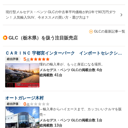
現行型メルセデス・ベンツ GLCの中古車平均価格が約1年で90万円ダウ
ン！ 人気輸入SUV、今オススメの買い方・選び方は？
GLCの最新記事一覧
GLC（栃木県）を扱う注目販売店
ＣＡＲＩＮＣ 宇都宮インターパーク インポートセレクション
5
総合評価
点
憧れの輸入車が、もっと身近になる場所。
4
メルセデス・ベンツ GLCの
掲載台数
台
41
総掲載数
台
オートガレージ木村
0
総合評価
点
～輸入車からハイエースまで、カッコいいクルマを販
売～
1
メルセデス・ベンツ GLCの
掲載台数
台
13
総掲載数
台