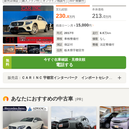
販売店保証
購入プラン付
オンライン相談可
360°画像付
HUD 電動リアゲート 360度カメラ
支払総額
本体価格
230.
213.
8
0
万円
万円
15,000
残価ローン
月々
円
年式
2017
年
走行
6.0
万km
車検
車検整備付
修復
なし
保証
保証付
整備
法定整備付
住所
栃木県宇都宮市
今すぐ在庫確認・見積依頼
無
電話する
料
販売店：
ＣＡＲＩＮＣ 宇都宮インターパーク インポートセレクション
あなたにおすすめの中古車
［PR］