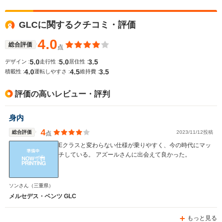
GLCに関するクチコミ・評価
4.0
総合評価
点
5.0
5.0
3.5
デザイン :
走行性 :
居住性 :
4.0
4.5
3.5
積載性 :
運転しやすさ :
維持費 :
評価の高いレビュー・評判
身内
4
総合評価
2023/11/12投稿
点
Eクラスと変わらない仕様が乗りやすく、今の時代にマッ
チしている。 アズールさんに出会えて良かった。
ソンさん
（三重県）
メルセデス・ベンツ GLC
もっと見る