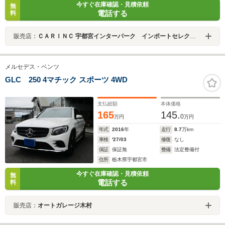
今すぐ在庫確認・見積依頼
無
電話する
料
販売店：
ＣＡＲＩＮＣ 宇都宮インターパーク インポートセレクション
メルセデス・ベンツ
GLC 250 4マチック スポーツ 4WD
支払総額
本体価格
165
145.
0
万円
万円
年式
2016
年
走行
8.7
万km
車検
'27/03
修復
なし
保証
保証無
整備
法定整備付
住所
栃木県宇都宮市
今すぐ在庫確認・見積依頼
無
電話する
料
販売店：
オートガレージ木村