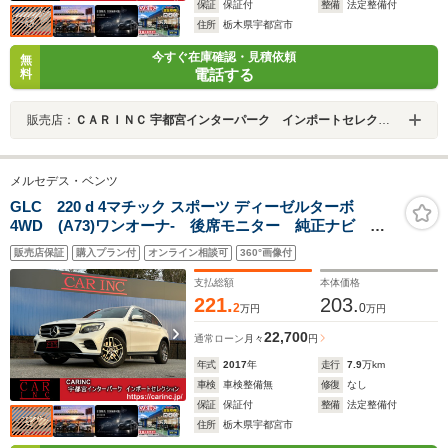
保証
保証付
整備
法定整備付
住所
栃木県宇都宮市
今すぐ在庫確認・見積依頼
無
電話する
料
販売店：
ＣＡＲＩＮＣ 宇都宮インターパーク インポートセレクション
メルセデス・ベンツ
GLC 220 d 4マチック スポーツ ディーゼルターボ
4WD (A73)ワンオーナ- 後席モニター 純正ナビ フ
ルセグTV 全方位カメラ HUD/ヘッドアップディスプレ
販売店保証
購入プラン付
オンライン相談可
360°画像付
イ OPランニングボード シートヒーター Bluetooth
ACC ハーフレザー LEDヘッドライト 電動リアゲー
支払総額
本体価格
ト ETC
221.
203.
2
0
万円
万円
22,700
通常ローン
月々
円
年式
2017
年
走行
7.9
万km
車検
車検整備無
修復
なし
保証
保証付
整備
法定整備付
住所
栃木県宇都宮市