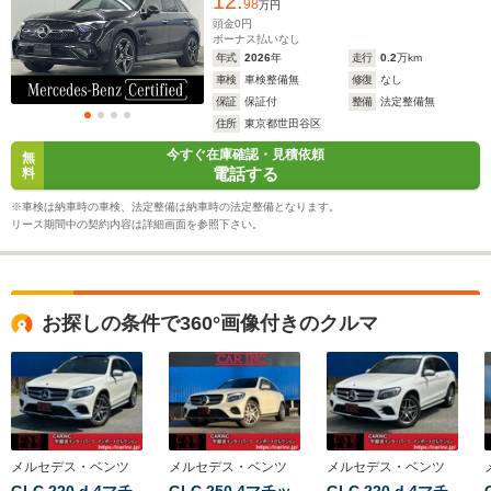
12.
98
万円
頭金
0
円
ボーナス払いなし
年式
2026
年
走行
0.2
万km
車検
車検整備無
修復
なし
保証
保証付
整備
法定整備無
住所
東京都世田谷区
今すぐ在庫確認・見積依頼
無
電話する
料
※車検は納車時の車検、法定整備は納車時の法定整備となります。
リース期間中の契約内容は詳細画面を参照下さい。
お探しの条件で360°画像付きのクルマ
メルセデス・ベンツ
メルセデス・ベンツ
メルセデス・ベンツ
GLC 220 d 4マチ
GLC 250 4マチッ
GLC 220 d 4マチ