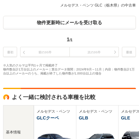
メルセデス・ベンツ GLC（栃木県）の中古車
物件更新時にメールを受け取る
1
/1
最初
前の30件
次の30件
最後
※人気のクルマは平均1ヶ月で掲載終了
物件数合計1万台以上のメーカー｜算出データ期間：2024年9月～11月｜内容：物件数合計1万
台以上のメーカーのうち、掲載が終了した物件数が1,000台以上の場合
よく一緒に検討される車種を比較
メルセデス・ベンツ
メルセデス・ベンツ
メルセデ
GLCクーペ
GLB
GLE
基本情報