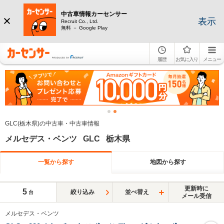
中古車情報カーセンサー
表示
Recruit Co., Ltd.
無料 － Google Play
履歴
お気に入り
メニュー
GLC(栃木県)の中古車・中古車情報
メルセデス・ベンツ GLC 栃木県
一覧から探す
地図から探す
更新時に
5
絞り込み
並べ替え
台
メール受信
メルセデス・ベンツ