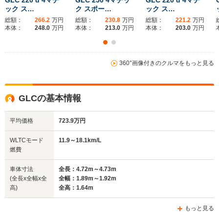
ック ス…
ク スポー…
ック ス…
総額：
266.2
万円
総額：
230.8
万円
総額：
221.2
万円
本体：
248.0
万円
本体：
213.0
万円
本体：
203.0
万円
360°画像付きのクルマをもっと見る
GLCの基本情報
平均価格
723.9万円
WLTCモード
11.9～18.1km/L
燃費
車体寸法
全長：4.72m～4.73m
(全長x全幅x全
全幅：1.89m～1.92m
高)
全高：1.64m
もっと見る