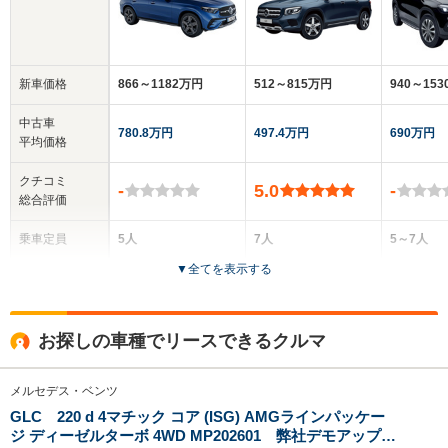
新車価格
866～1182万円
512～815万円
940～15
中古車
780.8万円
497.4万円
690万円
平均価格
クチコミ
-
5.0
-
総合評価
乗車定員
5人
7人
5～7人
▼
全てを表示する
ドア数
5ドア
5ドア
5ドア
全高
全高
全高
お探しの車種でリースできるクルマ
1.6m～1.61m
1.7m
1.77
メルセデス・ベンツ
GLC 220 d 4マチック コア (ISG) AMGラインパッケー
全幅
全幅
全幅
サイズ
ジ ディーゼルターボ 4WD MP202601 弊社デモアップ/
1.89m～1.92m
1.84m～1.85m
1.95m
全長
全長