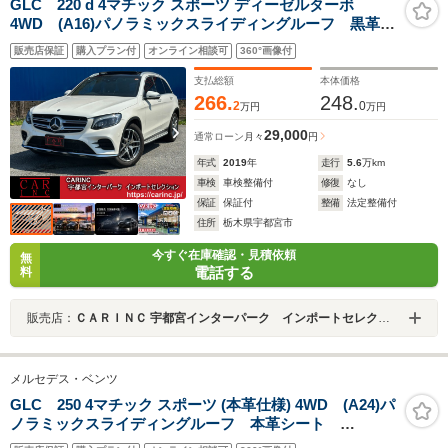
GLC 220 d 4マチック スポーツ ディーゼルターボ
4WD (A16)パノラミックスライディングルーフ 黒革シ
ート ブルメスターサウンド アラウンドビューモニタ
販売店保証
購入プラン付
オンライン相談可
360°画像付
ー HUD/ヘッドアップディスプレイ シートヒーター
ACC/アダプティブクルーズコントロール 純正AW
支払総額
本体価格
266.
248.
2
0
万円
万円
29,000
通常ローン
月々
円
年式
2019
年
走行
5.6
万km
車検
車検整備付
修復
なし
保証
保証付
整備
法定整備付
住所
栃木県宇都宮市
今すぐ在庫確認・見積依頼
無
電話する
料
販売店：
ＣＡＲＩＮＣ 宇都宮インターパーク インポートセレクション
メルセデス・ベンツ
GLC 250 4マチック スポーツ (本革仕様) 4WD (A24)パ
ノラミックスライディングルーフ 本革シート
Burmesterサラウンドサウンド レーダーセーフティ