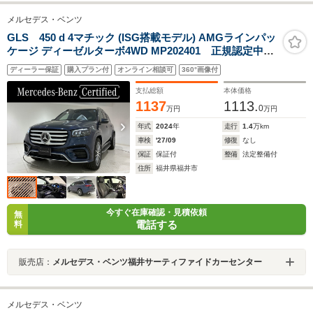
メルセデス・ベンツ
GLS 450 d 4マチック (ISG搭載モデル) AMGラインパッ
ケージ ディーゼルターボ4WD MP202401 正規認定中古
車/2年保証/アンスラサイトオークウドインテリ
ディーラー保証
購入プラン付
オンライン相談可
360°画像付
ア/Burmesterサラウンドサウンドシステム/エナジャイジ
ングパッケージ/シートベンチレーター/22インチAMGア
支払総額
本体価格
ルミホイール
1137
1113.
0
万円
万円
年式
2024
年
走行
1.4
万km
車検
'27/09
修復
なし
保証
保証付
整備
法定整備付
住所
福井県福井市
今すぐ在庫確認・見積依頼
無
電話する
料
販売店：
メルセデス・ベンツ福井サーティファイドカーセンター
メルセデス・ベンツ