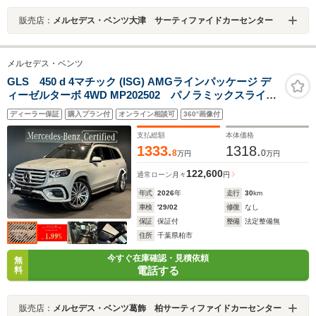
販売店：
メルセデス・ベンツ大津 サーティファイドカーセンター
メルセデス・ベンツ
GLS 450 d 4マチック (ISG) AMGラインパッケージ デ
ィーゼルターボ 4WD MP202502 パノラミックスライデ
ィングルーフ ヘッドアップディスプレイ AMG22イン
ディーラー保証
購入プラン付
オンライン相談可
360°画像付
チアルミホイール シートベンチレーター Burmester
サラウンドサウンドシステム
支払総額
本体価格
1333.
1318.
8
0
万円
万円
122,600
通常ローン
月々
円
年式
2026
年
走行
30
km
車検
'29/02
修復
なし
保証
保証付
整備
法定整備無
住所
千葉県柏市
今すぐ在庫確認・見積依頼
無
電話する
料
販売店：
メルセデス・ベンツ葛飾 柏サーティファイドカーセンター