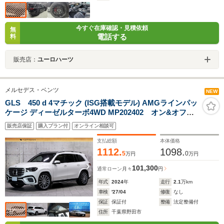
今すぐ在庫確認・見積依頼
無
電話する
料
販売店：
ユーロハーツ
メルセデス・ベンツ
NEW
GLS 450 d 4マチック (ISG搭載モデル) AMGラインパッ
ケージ ディーゼルターボ4WD MP202402 オン&オフロ
ードエンジニアリングPKG パノラマSR 22インチAW E-
販売店保証
購入プラン付
オンライン相談可
アクティブボディコントロール 黒革 シートクーラー/ヒー
ター Burmesterサウンド HUD MBUX-ARナビ フルセグ
支払総額
本体価格
360度カメラ 1オーナー 新車保証
1112.
1098.
5
0
万円
万円
101,300
通常ローン
月々
円
年式
2024
年
走行
2.1
万km
車検
'27/04
修復
なし
保証
保証付
整備
法定整備付
住所
千葉県野田市