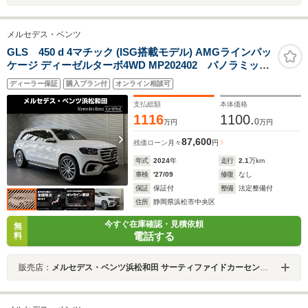
メルセデス・ベンツ
GLS 450 d 4マチック (ISG搭載モデル) AMGラインパッ
ケージ ディーゼルターボ4WD MP202402 パノラミック
S/R ブルメスタサウンド ヘッドアップディスプレイ
ディーラー保証
購入プラン付
オンライン相談可
メモリー付パワーシート&ヒーター&ベンチレーター ワ
イヤレスチャージ パワーゲート/フットオープナー 前
支払総額
本体価格
後ドラレコ360 Fタイヤ2本交換済み
1116
1100.
0
万円
万円
87,600
残価ローン
月々
円
年式
2024
年
走行
2.1
万km
車検
'27/09
修復
なし
保証
保証付
整備
法定整備付
住所
静岡県浜松市中央区
今すぐ在庫確認・見積依頼
無
電話する
料
販売店：
メルセデス・ベンツ浜松和田 サーティファイドカーセンター