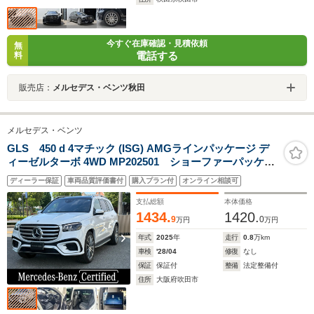
今すぐ在庫確認・見積依頼
無
電話する
料
販売店：
メルセデス・ベンツ秋田
メルセデス・ベンツ
GLS 450 d 4マチック (ISG) AMGラインパッケージ デ
ィーゼルターボ 4WD MP202501 ショーファーパッケー
ジ オフロードエンジニアリングパッケージ オパリスホワ
ディーラー保証
車両品質評価書付
購入プラン付
オンライン相談可
イト AMGラインパッケージ 認定中古車メーカー保証2年
付
支払総額
本体価格
1434.
1420.
9
0
万円
万円
年式
2025
年
走行
0.8
万km
車検
'28/04
修復
なし
保証
保証付
整備
法定整備付
住所
大阪府吹田市