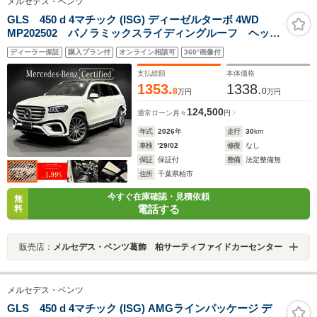
メルセデス・ベンツ
GLS 450 d 4マチック (ISG) ディーゼルターボ 4WD
MP202502 パノラミックスライディングルーフ ヘッド
アップディスプレイ AMG22インチアルミホイール シ
ディーラー保証
購入プラン付
オンライン相談可
360°画像付
ートベンチレーター Burmesterサラウンドサウンドシ
ステム
支払総額
本体価格
1353.
1338.
8
0
万円
万円
124,500
通常ローン
月々
円
年式
2026
年
走行
30
km
車検
'29/02
修復
なし
保証
保証付
整備
法定整備無
住所
千葉県柏市
今すぐ在庫確認・見積依頼
無
電話する
料
販売店：
メルセデス・ベンツ葛飾 柏サーティファイドカーセンター
メルセデス・ベンツ
GLS 450 d 4マチック (ISG) AMGラインパッケージ デ