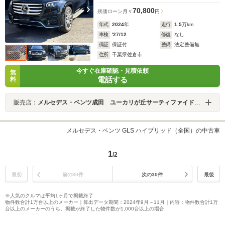
70,800
残価ローン
月々
円
年式
2024
年
走行
1.5
万km
車検
'27/12
修復
なし
保証
保証付
整備
法定整備無
住所
千葉県佐倉市
今すぐ在庫確認・見積依頼
無
電話する
料
販売店：
メルセデス・ベンツ成田 ユーカリが丘サーティファイドカーセンター
メルセデス・ベンツ GLS ハイブリッド（全国）の中古車
1
/2
最初
前の30件
次の30件
最後
※人気のクルマは平均1ヶ月で掲載終了
物件数合計1万台以上のメーカー｜算出データ期間：2024年9月～11月｜内容：物件数合計1万
台以上のメーカーのうち、掲載が終了した物件数が1,000台以上の場合