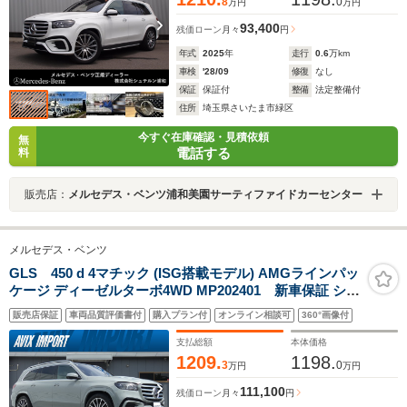
8
0
万円
万円
93,400
残価ローン
月々
円
年式
2025
年
走行
0.6
万km
車検
'28/09
修復
なし
保証
保証付
整備
法定整備付
住所
埼玉県さいたま市緑区
今すぐ在庫確認・見積依頼
無
電話する
料
販売店：
メルセデス・ベンツ浦和美園サーティファイドカーセンター
メルセデス・ベンツ
GLS 450 d 4マチック (ISG搭載モデル) AMGラインパッ
ケージ ディーゼルターボ4WD MP202401 新車保証 ショ
ーファーPKG 有償色 オン&オフロードエンジニアリング
販売店保証
車両品質評価書付
購入プラン付
オンライン相談可
360°画像付
PKG リアエンタ E-ABC RSP PSR MBUX CarPlay
Burmester エアバランスPKG マルチコントロ-ルシート
支払総額
本体価格
バック リラクゼーション HUD 22AW 禁煙 後期型
1209.
1198.
3
0
万円
万円
111,100
残価ローン
月々
円