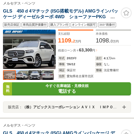
メルセデス・ベンツ
GLS 450 d 4マチック (ISG搭載モデル) AMGラインパッ
ケージ ディーゼルターボ 4WD ショーファーPKG 純
正リアエンター 新車保証 禁煙 オンアンドオフロー
販売店保証
車両品質評価書付
購入プラン付
オンライン相談可
360°画像付
ドエンジニアリングPKG 現行型 パノラマSR E-アク
ティブボディーコントロール 黒革 ナビ・TV・全周
支払総額
本体価格
C 22AW
1109.
1098.
2
0
万円
万円
63,300
残価ローン
月々
円
年式
2023
年
走行
4.1
万km
車検
'26/12
修復
なし
保証
保証付
整備
法定整備付
住所
愛知県名古屋市北区
今すぐ在庫確認・見積依頼
無
電話する
料
販売店：
（株）アビックスコーポレーション ＡＶＩＸ ＩＭＰＯＲＴ 名古屋北店
メルセデス・ベンツ
GLS 450 d 4マチック (ISG) AMGラインパッケージ デ