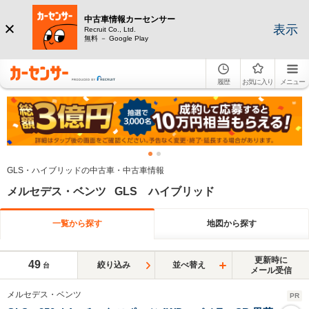
中古車情報カーセンサー
表示
Recruit Co., Ltd.
無料 － Google Play
履歴
お気に入り
メニュー
GLS・ハイブリッドの中古車・中古車情報
メルセデス・ベンツ GLS ハイブリッド
一覧から探す
地図から探す
更新時に
49
絞り込み
並べ替え
台
メール受信
メルセデス・ベンツ
PR