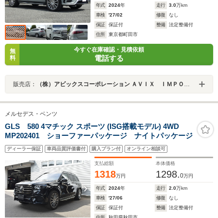
年式
2024
年
走行
3.0
万km
車検
'27/02
修復
なし
保証
保証付
整備
法定整備付
住所
東京都町田市
今すぐ在庫確認・見積依頼
無
電話する
料
販売店：
（株）アビックスコーポレーション ＡＶＩＸ ＩＭＰＯＲＴ 町田店
メルセデス・ベンツ
GLS 580 4マチック スポーツ (ISG搭載モデル) 4WD
MP202401 ショーファーパッケージ ナイトパッケージ
ディーラー保証
車両品質評価書付
購入プラン付
オンライン相談可
支払総額
本体価格
1318
1298.
0
万円
万円
年式
2024
年
走行
2.0
万km
車検
'27/06
修復
なし
保証
保証付
整備
法定整備付
住所
秋田県秋田市