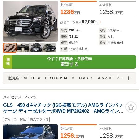
ン/フットトランクオープナー/温冷カップホルダ
支払総額
本体価格
ー/AppleCarPlay/AndroidAuto
1286
1258.
0
万円
万円
92,000
残価ローン
月々
円
年式
2025
年
走行
0.2
万km
車検
'28/11
修復
なし
保証
保証付
整備
法定整備付
住所
北海道旭川市
今すぐ在庫確認・見積依頼
無
電話する
料
販売店：
ＭＩＤ．α ＧＲＯＵＰ ＭＩＤ Ｃａｒｓ Ａｓａｈｉｋａｗａ／（株）ＭＩＤ北海道
メルセデス・ベンツ
GLS 450 d 4マチック (ISG搭載モデル) AMGラインパッ
ケージ ディーゼルターボ4WD MP202402 AMGライン・
22インチAMGアルミホイール・エアサスペンション・3
ディーラー保証
購入プラン付
列目シート・ブルメスターサラウンドシステム・シート
ヒーター全席・ワイヤレスチャージ・ステアリングヒー
支払総額
本体価格
ター・パノラミックスライディングルーフ
1256.
1238.
2
0
万円
万円