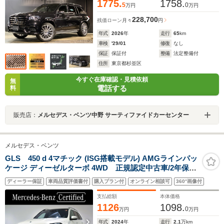
1775.
1758.
5
0
万円
万円
228,700
残価ローン
月々
円
年式
2026
年
走行
65
km
車検
'29/01
修復
なし
保証
保証付
整備
法定整備付
住所
東京都杉並区
今すぐ在庫確認・見積依頼
無
電話する
料
販売店：
メルセデス・ベンツ中野 サーティファイドカーセンター
メルセデス・ベンツ
GLS 450 d 4マチック (ISG搭載モデル) AMGラインパッ
ケージ ディーゼルターボ 4WD 正規認定中古車/2年保証
付/オンアンドオフロードエンジニアリングパッケージ/パ
ディーラー保証
車両品質評価書付
購入プラン付
オンライン相談可
360°画像付
ノラミックスライディングルーフ/E-ACTIVE BODY
CONTROL/ドアクロージングサポーター/ブルメスターサ
支払総額
本体価格
ラウンドサウンド
1126
1098.
0
万円
万円
年式
2024
年
走行
2.1
万km