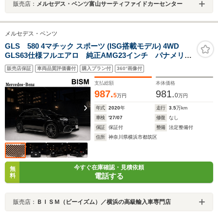
販売店：
メルセデス・ベンツ富山サーティファイドカーセンター
メルセデス・ベンツ
GLS 580 4マチック スポーツ (ISG搭載モデル) 4WD
GLS63仕様フルエアロ 純正AMG23インチ パナメリカ
ーナグリル デジタクインナーミラー アルパイン後席
販売店保証
車両品質評価書付
購入プラン付
360°画像付
モニター×2 DVDプレーヤー カープレイ 前後ドラレ
コ パノラマルーフ 360°カメラ オートテールゲート
支払総額
本体価格
987.
981.
5
0
万円
万円
年式
2020
年
走行
3.5
万km
車検
'27/07
修復
なし
保証
保証付
整備
法定整備付
住所
神奈川県横浜市都筑区
今すぐ在庫確認・見積依頼
無
電話する
料
販売店：
ＢＩＳＭ（ビーイズム）／横浜の高級輸入車専門店