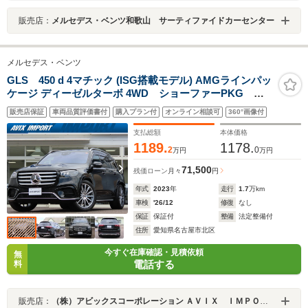
販売店：
メルセデス・ベンツ和歌山 サーティファイドカーセンター
メルセデス・ベンツ
GLS 450 d 4マチック (ISG搭載モデル) AMGラインパッ
ケージ ディーゼルターボ 4WD ショーファーPKG 純
正リアエンター 新車保証 禁煙 オンアンドオフロー
販売店保証
車両品質評価書付
購入プラン付
オンライン相談可
360°画像付
ドエンジニアリングPKG 現行型 パノラマSR E-アク
ティブボディーコントロール 黒革 ナビ・TV・全周
支払総額
本体価格
C 22AW
1189.
1178.
2
0
万円
万円
71,500
残価ローン
月々
円
年式
2023
年
走行
1.7
万km
車検
'26/12
修復
なし
保証
保証付
整備
法定整備付
住所
愛知県名古屋市北区
今すぐ在庫確認・見積依頼
無
電話する
料
販売店：
（株）アビックスコーポレーション ＡＶＩＸ ＩＭＰＯＲＴ 名古屋北店