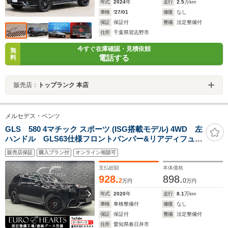
年式
2024
年
走行
2.5
万km
車検
'27/01
修復
なし
保証
保証付
整備
法定整備付
住所
千葉県習志野市
今すぐ在庫確認・見積依頼
無
電話する
料
販売店：
トップランク 本店
メルセデス・ベンツ
GLS 580 4マチック スポーツ (ISG搭載モデル) 4WD 左
ハンドル GLS63仕様フロントバンパー&リアディフュー
ザー パナメリカーナグリル GLS63純正23インチAW
販売店保証
購入プラン付
オンライン相談可
レッドキャリパー パノラマルーフ デジタルミラーモ
ール&ルーフレールブラック仕様
支払総額
本体価格
928.
898.
2
0
万円
万円
年式
2020
年
走行
8.1
万km
車検
車検整備付
修復
なし
保証
保証付
整備
法定整備付
住所
愛知県春日井市