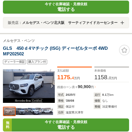
今すぐ在庫確認・見積依頼
電話する
販売店：
メルセデス・ベンツ北大阪 サーティファイドカーセンター
メルセデス・ベンツ
GLS 450 d 4マチック (ISG) ディーゼルターボ 4WD
MP202502
ディーラー保証
購入プラン付
支払総額
本体価格
1175.
1158.
4
0
万円
万円
90,900
残価ローン
月々
円
年式
2025
年
走行
0.1
万km
車検
'28/08
修復
なし
保証
保証付
整備
法定整備付
住所
滋賀県大津市
今すぐ在庫確認・見積依頼
無
電話する
料