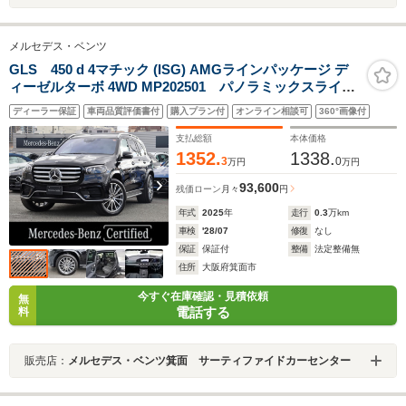
メルセデス・ベンツ
GLS 450 d 4マチック (ISG) AMGラインパッケージ デ
ィーゼルターボ 4WD MP202501 パノラミックスライデ
ィングルーフ ショーファーパッケージ オフロードエ
ディーラー保証
車両品質評価書付
購入プラン付
オンライン相談可
360°画像付
ンジニアリングパッケージ Burmesterサラウンドサウ
ンドシステム フットトランクオープナー メモリー付
支払総額
本体価格
きパワーシート
1352.
1338.
3
0
万円
万円
93,600
残価ローン
月々
円
年式
2025
年
走行
0.3
万km
車検
'28/07
修復
なし
保証
保証付
整備
法定整備無
住所
大阪府箕面市
今すぐ在庫確認・見積依頼
無
電話する
料
販売店：
メルセデス・ベンツ箕面 サーティファイドカーセンター