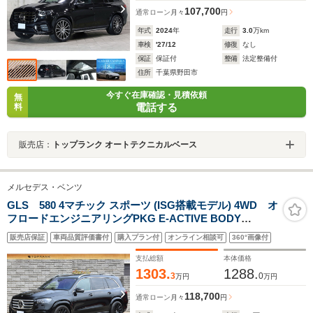
107,700
通常ローン
月々
円
年式
2024
年
走行
3.0
万km
車検
'27/12
修復
なし
保証
保証付
整備
法定整備付
住所
千葉県野田市
今すぐ在庫確認・見積依頼
無
電話する
料
販売店：
トップランク オートテクニカルベース
メルセデス・ベンツ
GLS 580 4マチック スポーツ (ISG搭載モデル) 4WD オ
フロードエンジニアリングPKG E-ACTIVE BODY
CONTROL AMG22インチAW 後期モデル
販売店保証
車両品質評価書付
購入プラン付
オンライン相談可
360°画像付
支払総額
本体価格
1303.
1288.
3
0
万円
万円
118,700
通常ローン
月々
円