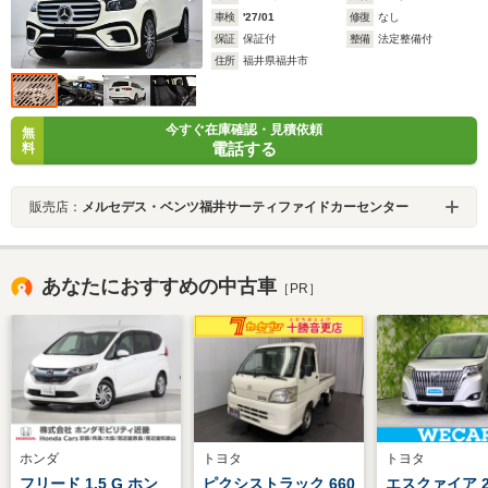
車検
'27/01
修復
なし
保証
保証付
整備
法定整備付
住所
福井県福井市
今すぐ在庫確認・見積依頼
無
電話する
料
販売店：
メルセデス・ベンツ福井サーティファイドカーセンター
あなたにおすすめの中古車
［PR］
ホンダ
トヨタ
トヨタ
フリード 1.5 G ホン
ピクシストラック 660
エスクァイア 2.