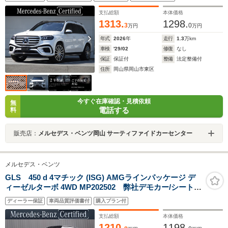
ン レザーシート パワーシート シートヒーター シ
ートベンチレーター 360度カメラ ETC2.0 エアサス
支払総額
本体価格
ペンション
1313.
1298.
3
0
万円
万円
年式
2026
年
走行
1.3
万km
車検
'29/02
修復
なし
保証
保証付
整備
法定整備付
住所
岡山県岡山市東区
今すぐ在庫確認・見積依頼
無
電話する
料
販売店：
メルセデス・ベンツ岡山 サーティファイドカーセンター
メルセデス・ベンツ
GLS 450 d 4マチック (ISG) AMGラインパッケージ デ
ィーゼルターボ 4WD MP202502 弊社デモカー/シートベ
ンチレータ/シートヒーター/ヘッドアップディスプレイ/パ
ディーラー保証
車両品質評価書付
購入プラン付
ノラミックスライディングルーフ/パフュームアトマイザ/
ドリンクホルダー保温・保冷機能/360度カメラシステム/
支払総額
本体価格
エアサスペンション
1210.
1198.