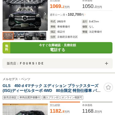
支払総額
本体価格
1069.
1050.
2
0
万円
万円
102,700
通常ローン
月々
円
年式
2021
年
走行
3.4
万km
車検
車検整備付
修復
なし
保証
保証付
整備
法定整備付
住所
京都府京都市北区
今すぐ在庫確認・見積依頼
無
電話する
料
販売店：
ＦＯＵＲＳＩＤＥ
メルセデス・ベンツ
GLS 450 d 4マチック エディション ブラックスターズ
(ISG)ディーゼルターボ 4WD 80台限定 特別仕様車 パノ
ラマSR ナイトPKG AMGラインPKG MANUFAKTURブ
販売店保証
車両品質評価書付
購入プラン付
オンライン相談可
ラックインテリアトリム 黒革 ベンチレーション&ヒータ
ー Burmester HUD エアバランス/エナジャイジングPKG
支払総額
本体価格
MBUX 360°カメラ AMG22AW
1182.
1168.
9
0
万円
万円