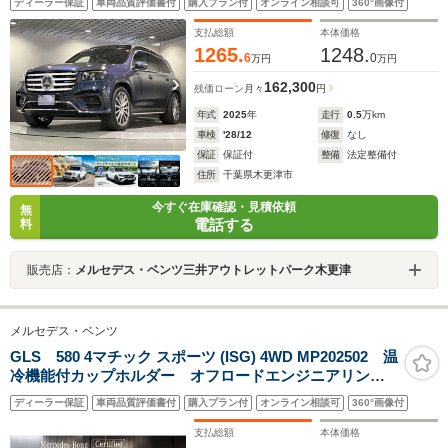
ディーラー保証
車両品質評価書付
購入プラン付
オンライン相談可
360°画像付
Burmesterサラウンドサウンドシステム ソーダライト
ブルー
支払総額
本体価格
1265.
1248.
6
0
万円
万円
162,300
残価ローン
月々
円
年式
2025
年
走行
0.5
万km
車検
'28/12
修復
なし
保証
保証付
整備
法定整備付
住所
千葉県木更津市
今すぐ在庫確認・見積依頼
無
電話する
料
販売店：
メルセデス・ベンツ三井アウトレットパーク木更津
メルセデス・ベンツ
GLS 580 4マチック スポーツ (ISG) 4WD MP202502 温
冷機能付カップホルダー オフロードエンジニアリング
パッケージ MBUXエンターテインメントパッケージ
ディーラー保証
車両品質評価書付
購入プラン付
オンライン相談可
360°画像付
強化アンダーフロアパネル ドアクロージングサポータ
ー E-ACTIVE BODY CONTROL
支払総額
本体価格