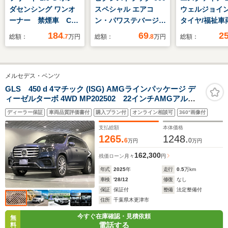
ダセンシング ワンオ
スペシャル エアコ
ウェルジョイン
ーナー 禁煙車 CD
ン・パワステバージョ
タイヤ/福祉車
チューナー ETC 両
ン 3方開 4WD マニュ
SDナビ/衝突安
184
69
2
総額：
.7
万円
総額：
.8
万円
総額：
側電動スライドドア
アル車両 スペシャル
両側電動スラ
アダプティブクルーズ
エアコン・パワステバ
ア/車線逸脱防
コントロール LEDヘ
ージョン
システム/ドラ
メルセデス・ベンツ
ッドライト 衝突被害
コーダー
軽減ブレーキ スペア
360°/Bluetoo
GLS 450 d 4マチック (ISG) AMGラインパッケージ デ
ィーゼルターボ 4WD MP202502 22インチAMGアルミ
キー 横滑り防止装
続/EBD付AB
ホイール パノラミックスライディングルーフ
置 フロントガラス熱
防止装置
ディーラー保証
車両品質評価書付
購入プラン付
オンライン相談可
360°画像付
Burmesterサラウンドサウンドシステム ソーダライト
線スイッチ
ブルー
支払総額
本体価格
1265.
1248.
6
0
万円
万円
162,300
残価ローン
月々
円
年式
2025
年
走行
0.5
万km
車検
'28/12
修復
なし
保証
保証付
整備
法定整備付
住所
千葉県木更津市
今すぐ在庫確認・見積依頼
無
電話する
料