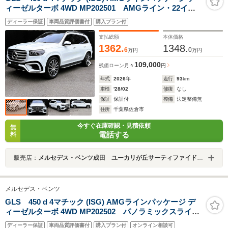
ィーゼルターボ 4WD MP202501 AMGライン・22イン
チAMGアルミホイール・ブルメスターサラウンドシステ
ディーラー保証
車両品質評価書付
購入プラン付
ム・エアサスペンション・パノラミックスライディング
ルーフ・ヘッドアップディスプレイ・マジックビジョン
支払総額
本体価格
コントロール
1362.
1348.
6
0
万円
万円
109,000
残価ローン
月々
円
年式
2026
年
走行
93
km
車検
'28/02
修復
なし
保証
保証付
整備
法定整備無
住所
千葉県佐倉市
今すぐ在庫確認・見積依頼
無
電話する
料
販売店：
メルセデス・ベンツ成田 ユーカリが丘サーティファイドカーセンター
メルセデス・ベンツ
GLS 450 d 4マチック (ISG) AMGラインパッケージ デ
ィーゼルターボ 4WD MP202502 パノラミックスライデ
ィングルーフ ヘッドアップディスプレイ Wエアコ
ディーラー保証
車両品質評価書付
購入プラン付
オンライン相談可