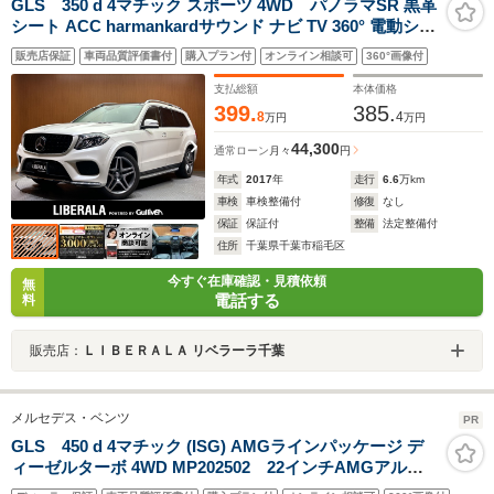
GLS 350 d 4マチック スポーツ 4WD パノラマSR 黒革
シート ACC harmankardサウンド ナビ TV 360° 電動シー
ト シートヒーター 電動リアゲート 純正21インチAW アン
販売店保証
車両品質評価書付
購入プラン付
オンライン相談可
360°画像付
ビエントライト LEDヘッドライト ハイビームアシスト 衝
突軽減ブレーキ BSM LKA ETC
支払総額
本体価格
399.
385.
8
4
万円
万円
44,300
通常ローン
月々
円
年式
2017
年
走行
6.6
万km
車検
車検整備付
修復
なし
保証
保証付
整備
法定整備付
住所
千葉県千葉市稲毛区
今すぐ在庫確認・見積依頼
無
電話する
料
販売店：
ＬＩＢＥＲＡＬＡ リベラーラ千葉
メルセデス・ベンツ
PR
GLS 450 d 4マチック (ISG) AMGラインパッケージ デ
ィーゼルターボ 4WD MP202502 22インチAMGアルミ
ホイール パノラミックスライディングルーフ