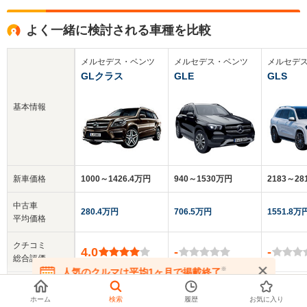
よく一緒に検討される車種を比較
メルセデス・ベンツ
メルセデス・ベンツ
メルセデ
GLクラス
GLE
GLS
基本情報
新車価格
1000～1426.4万円
940～1530万円
2183～2
中古車
280.4万円
706.5万円
1551.8万
平均価格
クチコミ
4.0
-
-
総合評価
※
人気のクルマは平均1ヶ月で掲載終了
在庫が無くなる前にお問い合わせください
乗車定員
7人
5～7人
7人
ホーム
検索
履歴
お気に入り