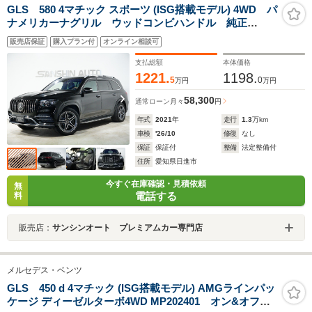
GLS 580 4マチック スポーツ (ISG搭載モデル) 4WD パ
ナメリカーナグリル ウッドコンビハンドル 純正
AMG21インチAW HUD ブルメスターサウンド 前後
販売店保証
購入プラン付
オンライン相談可
ドラレコ パノラマルーフ シートH ベンチレーショ
ン レーダーセーフティーP
支払総額
本体価格
1221.
1198.
5
0
万円
万円
58,300
通常ローン
月々
円
年式
2021
年
走行
1.3
万km
車検
'26/10
修復
なし
保証
保証付
整備
法定整備付
住所
愛知県日進市
今すぐ在庫確認・見積依頼
無
電話する
料
販売店：
サンシンオート プレミアムカー専門店
メルセデス・ベンツ
GLS 450 d 4マチック (ISG搭載モデル) AMGラインパッ
ケージ ディーゼルターボ4WD MP202401 オン&オフロ