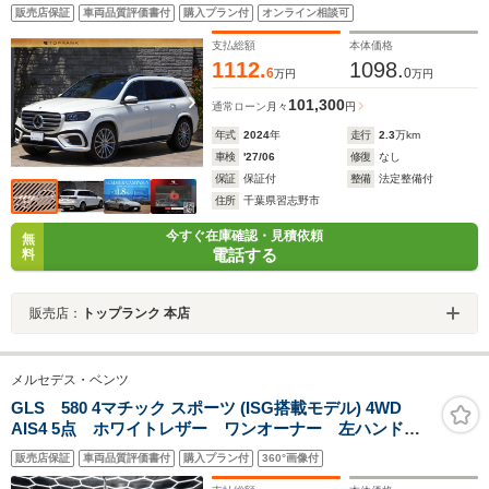
ードPKG パノラマサンルーフ AMG22インチAW ブルメ
販売店保証
車両品質評価書付
購入プラン付
オンライン相談可
スター 新車保証付き
支払総額
本体価格
1112.
1098.
6
0
万円
万円
101,300
通常ローン
月々
円
年式
2024
年
走行
2.3
万km
車検
'27/06
修復
なし
保証
保証付
整備
法定整備付
住所
千葉県習志野市
今すぐ在庫確認・見積依頼
無
電話する
料
販売店：
トップランク 本店
メルセデス・ベンツ
GLS 580 4マチック スポーツ (ISG搭載モデル) 4WD
AIS4 5点 ホワイトレザー ワンオーナー 左ハンド
ル エンジニアリングパッケージ 取説保証書スペアキ
販売店保証
車両品質評価書付
購入プラン付
360°画像付
ー