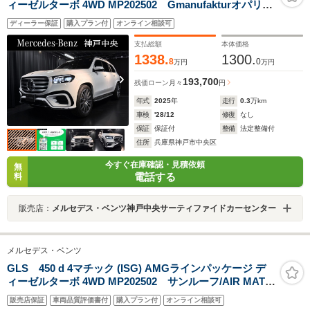
ィーゼルターボ 4WD MP202502 Gmanufakturオパリス
ホワイト/レザーブラック
ディーラー保証
購入プラン付
オンライン相談可
支払総額
本体価格
1338.
1300.
8
0
万円
万円
193,700
残価ローン
月々
円
年式
2025
年
走行
0.3
万km
車検
'28/12
修復
なし
保証
保証付
整備
法定整備付
住所
兵庫県神戸市中央区
今すぐ在庫確認・見積依頼
無
電話する
料
販売店：
メルセデス・ベンツ神戸中央サーティファイドカーセンター
メルセデス・ベンツ
GLS 450 d 4マチック (ISG) AMGラインパッケージ デ
ィーゼルターボ 4WD MP202502 サンルーフ/AIR MATIC
サス/AMG22インチAW/Aダンピング/Burmester/リラクゼ
販売店保証
車両品質評価書付
購入プラン付
オンライン相談可
ーション機能/全席シートヒーター/シートベンチレーショ