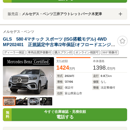
販売店：
メルセデス・ベンツ三井アウトレットパーク木更津
メルセデス・ベンツ
GLS 580 4マチック スポーツ (ISG搭載モデル) 4WD
MP202401 正規認定中古車/2年保証/オフロードエンジニ
アリングパッケージ/E-ACTIVE BODY CONTROL/AMG
ディーラー保証
車両品質評価書付
購入プラン付
オンライン相談可
360°画像付
ラインエクステリア/22インチAMGアルミホイール/3列独
立調整クライメートコントロール/シートベンチレーター
支払総額
本体価格
1424
1398.
0
万円
万円
年式
2024
年
走行
0.8
万km
車検
'27/06
修復
なし
保証
保証付
整備
法定整備付
住所
富山県富山市
今すぐ在庫確認・見積依頼
無
電話する
料