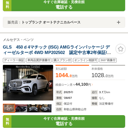
今すぐ在庫確認・見積依頼
無
電話する
料
販売店：
トップランク オートテクニカルベース
メルセデス・ベンツ
GLS 450 d 4マチック (ISG) AMGラインパッケージ デ
ィーゼルターボ 4WD MP202502 認定中古車2年保証/ル
ーフ/本革シート/純正ドライブレコーダー前後/ヘッドアッ
ディーラー保証
車両品質評価書付
購入プラン付
オンライン相談可
360°画像付
プディスプレイ/ブルメスターサウンド/ワイヤレスチャー
ジ/シートヒーター/ベンチレーター/360°カメラ/ETC
支払総額
本体価格
1044.
1028.
9
0
万円
万円
44,100
残価ローン
月々
円
年式
2025
年
走行
3.7
万km
車検
'28/07
修復
なし
保証
保証付
整備
法定整備付
住所
和歌山県和歌山市
今すぐ在庫確認・見積依頼
無
電話する
料