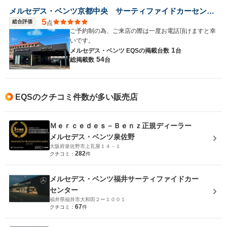
メルセデス・ベンツ京都中央 サーティファイドカーセンター
5
総合評価
点
ご予約制の為、ご来店の際は一度お電話頂けますと幸
いです。
1
メルセデス・ベンツ EQSの
掲載台数
台
54
総掲載数
台
EQSのクチコミ件数が多い販売店
Ｍｅｒｃｅｄｅｓ－Ｂｅｎｚ正規ディーラー
メルセデス・ベンツ泉佐野
大阪府泉佐野市上瓦屋１４－１
282
クチコミ：
件
メルセデス・ベンツ福井サーティファイドカー
センター
福井県福井市大和田２ー１００１
67
クチコミ：
件