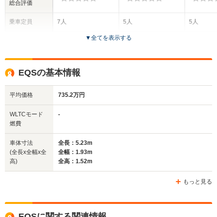
総合評価
乗車定員
7人
5人
5人
▼
全てを表示する
ドア数
5ドア
4ドア
5ドア
全高
全高
全
EQSの基本情報
1.73m
1.5m～1.51m
1.
平均価格
735.2万円
全幅
全幅
全
WLTCモード
-
サイズ
2.04m
1.91m
1.
全長
全長
燃費
(全長x全幅x全高)
5.13m～5.14m
4.96m～4.97m
5.
車体寸法
全長：5.23m
(全長x全幅x全
全幅：1.93m
高)
全高：1.52m
ホイールベース
ホイールベース
ホイー
-m
-m
もっと見る
EQSに関する関連情報