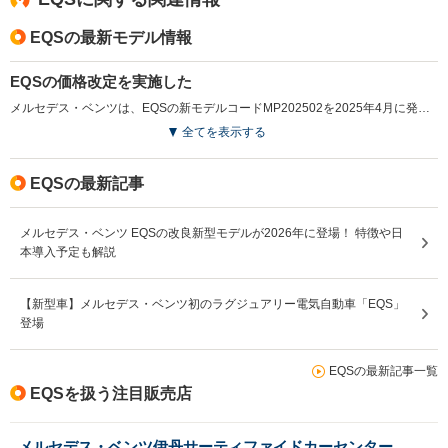
WLTCモード
-
-
-
燃費
EQSの最新モデル情報
EQSの価格改定を実施した
メルセデス・ベンツは、EQSの新モデルコードMP202502を2025年4月に発売し、車両本体価格、オプション価格などを変更している。（2025.4）
排気量
-
-
-
全てを表示する
駆動方式
4WD
MR
4WD
EQSの最新記事
メルセデス・ベンツ EQSの改良新型モデルが2026年に登場！ 特徴や日
本導入予定も解説
【新型車】メルセデス・ベンツ初のラグジュアリー電気自動車「EQS」
登場
EQSの最新記事一覧
EQSを扱う注目販売店
メルセデス・ベンツ伊丹サーティファイドカーセンター