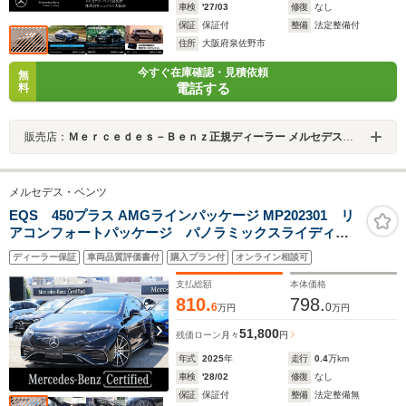
車検
'27/03
修復
なし
保証
保証付
整備
法定整備付
住所
大阪府泉佐野市
今すぐ在庫確認・見積依頼
無
電話する
料
販売店：
Ｍｅｒｃｅｄｅｓ－Ｂｅｎｚ正規ディーラー メルセデス・ベンツ泉佐野
メルセデス・ベンツ
EQS 450プラス AMGラインパッケージ MP202301 リ
アコンフォートパッケージ パノラミックスライディン
グルーフ アンビエントライトプレミアム Burmester
ディーラー保証
車両品質評価書付
購入プラン付
オンライン相談可
サラウンドサウンドシステム リアアスクルステアリン
グ メモリー付きパワーシート
支払総額
本体価格
810.
798.
6
0
万円
万円
51,800
残価ローン
月々
円
年式
2025
年
走行
0.4
万km
車検
'28/02
修復
なし
保証
保証付
整備
法定整備無