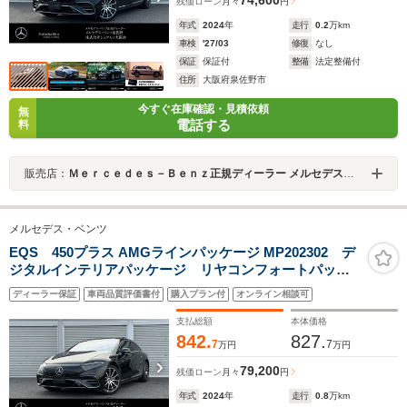
残価ローン
月々
円
年式
2024
年
走行
0.2
万km
車検
'27/03
修復
なし
保証
保証付
整備
法定整備付
住所
大阪府泉佐野市
今すぐ在庫確認・見積依頼
無
電話する
料
販売店：
Ｍｅｒｃｅｄｅｓ－Ｂｅｎｚ正規ディーラー メルセデス・ベンツ泉佐野
メルセデス・ベンツ
EQS 450プラス AMGラインパッケージ MP202302 デ
ジタルインテリアパッケージ リヤコンフォートパッケ
ージ MBUXリアエンターテイメントパッケージ パノ
ディーラー保証
車両品質評価書付
購入プラン付
オンライン相談可
ラミックスライディングルーフ ブルメスターサウン
ド ARヘッドアップディスプレイ 新車保証継承
支払総額
本体価格
842.
827.
7
7
万円
万円
79,200
残価ローン
月々
円
年式
2024
年
走行
0.8
万km