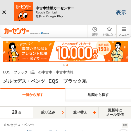
中古車情報カーセンサー
表示
Recruit Co., Ltd.
無料 － Google Play
履歴
お気に入り
メニュー
EQS・ブラック［黒］の中古車・中古車情報
メルセデス・ベンツ EQS ブラック系
一覧から探す
地図から探す
更新時に
20
絞り込み
並べ替え
台
メール受信
メルセデス・ベンツ
PR