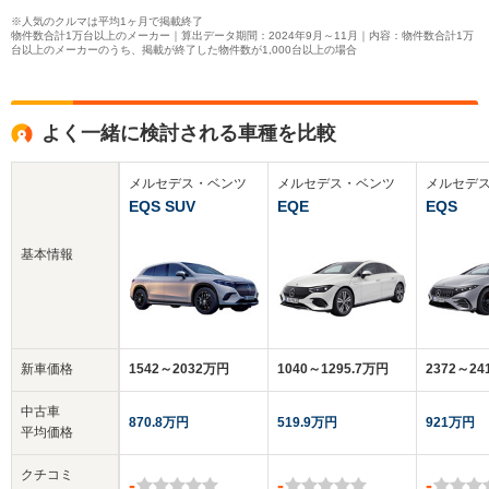
※人気のクルマは平均1ヶ月で掲載終了
物件数合計1万台以上のメーカー｜算出データ期間：2024年9月～11月｜内容：物件数合計1万
台以上のメーカーのうち、掲載が終了した物件数が1,000台以上の場合
よく一緒に検討される車種を比較
メルセデス・ベンツ
メルセデス・ベンツ
メルセデ
EQS SUV
EQE
EQS
基本情報
新車価格
1542～2032万円
1040～1295.7万円
2372～2
中古車
870.8万円
519.9万円
921万円
平均価格
クチコミ
-
-
-