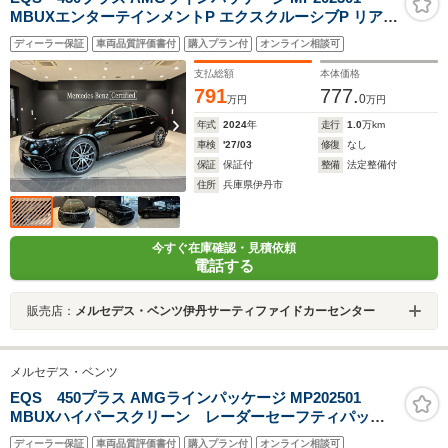
MBUXエンターテインメントP エクスクルーシブP リアコ
ンフォートP リアベルトバッグ デジタルインテリア
ディーラー保証
車両品質評価書付
購入プラン付
オンライン相談可
支払総額
本体価格
791
777.
0
万円
万円
年式
2024
年
走行
1.0
万km
車検
'27/03
修復
なし
保証
保証付
整備
法定整備付
住所
兵庫県伊丹市
今すぐ在庫確認・見積依頼
電話する
販売店：
メルセデス・ベンツ伊丹サーティファイドカーセンター
メルセデス・ベンツ
EQS 450プラス AMGラインパッケージ MP202501
MBUXハイパースクリーン レーダーセーフティパッケ
ージ リアアクスルステアリング ナッパレザーシート&
ディーラー保証
車両品質評価書付
購入プラン付
オンライン相談可