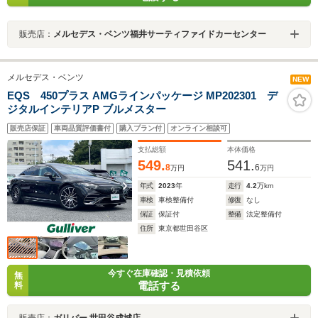
販売店：
メルセデス・ベンツ福井サーティファイドカーセンター
メルセデス・ベンツ
NEW
EQS 450プラス AMGラインパッケージ MP202301 デ
ジタルインテリアP ブルメスター
販売店保証
車両品質評価書付
購入プラン付
オンライン相談可
支払総額
本体価格
549.
541.
8
6
万円
万円
年式
2023
年
走行
4.2
万km
車検
車検整備付
修復
なし
保証
保証付
整備
法定整備付
住所
東京都世田谷区
今すぐ在庫確認・見積依頼
無
電話する
料
販売店：
ガリバー 世田谷成城店