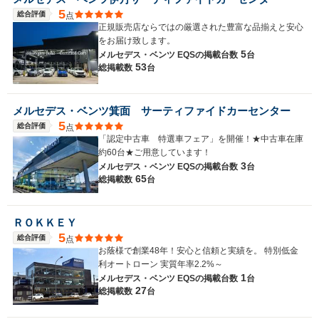
5
総合評価
点
正規販売店ならではの厳選された豊富な品揃えと安心
をお届け致します。
5
メルセデス・ベンツ EQSの
掲載台数
台
53
総掲載数
台
メルセデス・ベンツ箕面 サーティファイドカーセンター
5
総合評価
点
「認定中古車 特選車フェア」を開催！★中古車在庫
約60台★ご用意しています！
3
メルセデス・ベンツ EQSの
掲載台数
台
65
総掲載数
台
ＲＯＫＫＥＹ
5
総合評価
点
お蔭様で創業48年！安心と信頼と実績を。 特別低金
利オートローン 実質年率2.2%～
1
メルセデス・ベンツ EQSの
掲載台数
台
27
総掲載数
台