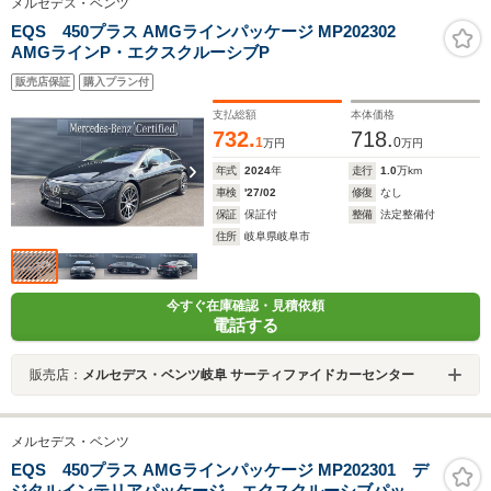
メルセデス・ベンツ
EQS 450プラス AMGラインパッケージ MP202302
AMGラインP・エクスクルーシブP
販売店保証
購入プラン付
支払総額
本体価格
732.
718.
1
0
万円
万円
年式
2024
年
走行
1.0
万km
車検
'27/02
修復
なし
保証
保証付
整備
法定整備付
住所
岐阜県岐阜市
今すぐ在庫確認・見積依頼
電話する
販売店：
メルセデス・ベンツ岐阜 サーティファイドカーセンター
メルセデス・ベンツ
EQS 450プラス AMGラインパッケージ MP202301 デ
ジタルインテリアパッケージ エクスクルーシブパッケ