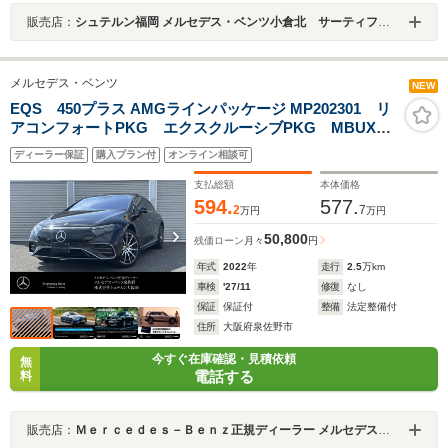
販売店：
シュテルン福岡 メルセデス・ベンツ小倉北 サーティファイドカーセンター
メルセデス・ベンツ
NEW
EQS 450プラス AMGラインパッケージ MP202301 リ
アコンフォートPKG エクスクルーシブPKG MBUXリ
アエンターテイメントシステムPKG パノラミックスラ
ディーラー保証
購入プラン付
オンライン相談可
イディングルーフ アンビエントライト ステアリング
ヒーター リアベルトバッグ パドルシフト 360°カメ
支払総額
本体価格
ラ
594.
577.
2
7
万円
万円
50,800
残価ローン
月々
円
年式
2022
年
走行
2.5
万km
車検
'27/11
修復
なし
保証
保証付
整備
法定整備付
住所
大阪府泉佐野市
今すぐ在庫確認・見積依頼
無
電話する
料
販売店：
Ｍｅｒｃｅｄｅｓ－Ｂｅｎｚ正規ディーラー メルセデス・ベンツ泉佐野