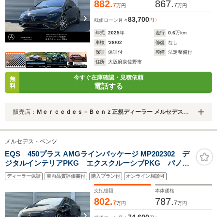
882.
867.
7
7
万円
万円
83,700
残価ローン
月々
円
年式
2025
年
走行
0.6
万km
車検
'28/02
修復
なし
保証
保証付
整備
法定整備付
住所
大阪府泉佐野市
今すぐ在庫確認・見積依頼
無
電話する
料
販売店：
Ｍｅｒｃｅｄｅｓ－Ｂｅｎｚ正規ディーラー メルセデス・ベンツ泉佐野
メルセデス・ベンツ
EQS 450プラス AMGラインパッケージ MP202302 デ
ジタルインテリアPKG エクスクルーシブPKG パノラ
ミックスライディングルーフ ブルメスター エアバラ
ディーラー保証
車両品質評価書付
購入プラン付
オンライン相談可
ンスパッケージ ARヘッドアップディスプレイ 本革シ
ート&ヒーター ベンチレーター 新車保証継承
支払総額
本体価格
802.
787.
7
7
万円
万円
74,600