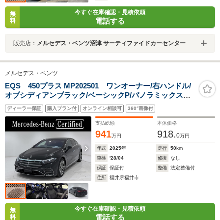
今すぐ在庫確認・見積依頼
無
電話する
料
販売店：
メルセデス・ベンツ沼津 サーティファイドカーセンター
メルセデス・ベンツ
EQS 450プラス MP202501 ワンオーナー/右ハンドル/
オブシディアンブラック/ベーシックP/パノラミックスラ
イディングルーフ/シートヒーター/ベンチレーショ
ディーラー保証
購入プラン付
オンライン相談可
360°画像付
ン/Burmester/リラクゼーション正規ディーラー認定中古
車/二年保証
支払総額
本体価格
941
918.
0
万円
万円
年式
2025
年
走行
50
km
車検
'28/04
修復
なし
保証
保証付
整備
法定整備付
住所
福井県福井市
今すぐ在庫確認・見積依頼
無
電話する
料