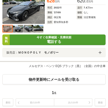
628
620.
0
万円
万円
年式
2022
年
走行
7.4
万km
車検
'27/09
修復
なし
保証
保証無
整備
法定整備無
住所
愛知県知多郡
今すぐ在庫確認・見積依頼
無
電話する
料
販売店：
ＭＯＮＯＰＯＬＹ モノポリー
メルセデス・ベンツ EQS ブラック［黒］（全国）の中古車
物件更新時にメールを受け取る
1
/1
最初
前の30件
次の30件
最後