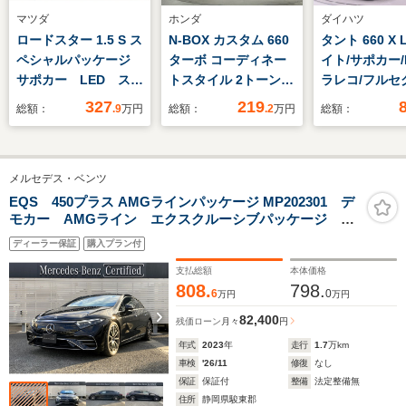
マツダ
ホンダ
ダイハツ
ロードスター 1.5 S ス
N-BOX カスタム 660
タント 660 X 
ペシャルパッケージ
ターボ コーディネー
イト/サポカー/
サポカー LED スマ
トスタイル 2トーン
ラレコ/フルセ
ートキー
H SENSING 2ト-
バックモニタ
327
219
総額：
.9
万円
総額：
.2
万円
総額：
ン ワンオ-ナ- ナビ
LXU-242NBi TV R
カメラ マルチビ
メルセデス・ベンツ
ュ- CD録音 BTオ-
ディオDVD ドラレ
EQS 450プラス AMGラインパッケージ MP202301 デ
モカー AMGライン エクスクルーシブパッケージ リ
コ シ-トヒ-タ-
アコンフォートパッケージ メモリーパワーシート シ
ETC LEDライト 両
ディーラー保証
購入プラン付
ートベンチレーション ブルメスターサラウンド パノ
側電動ドア VSA
ラミックスライディングルーフ レーダーセーフティ
支払総額
本体価格
808.
798.
6
0
万円
万円
82,400
残価ローン
月々
円
年式
2023
年
走行
1.7
万km
車検
'26/11
修復
なし
保証
保証付
整備
法定整備無
住所
静岡県駿東郡