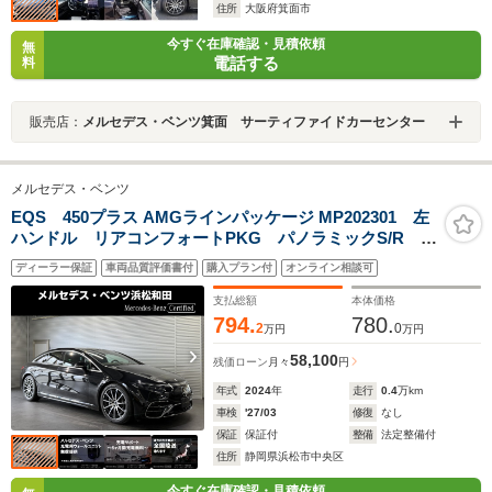
住所
大阪府箕面市
今すぐ在庫確認・見積依頼
無
電話する
料
販売店：
メルセデス・ベンツ箕面 サーティファイドカーセンター
メルセデス・ベンツ
EQS 450プラス AMGラインパッケージ MP202301 左
ハンドル リアコンフォートPKG パノラミックS/R ブ
ルメスタサウンド ヘッドアップディスプレイ Fメモリ
ディーラー保証
車両品質評価書付
購入プラン付
オンライン相談可
ー付パワーシート FRベンチレーター&ヒーター パワ
ーゲート/フットオープナー ワイヤレスチャージ
支払総額
本体価格
794.
780.
2
0
万円
万円
58,100
残価ローン
月々
円
年式
2024
年
走行
0.4
万km
車検
'27/03
修復
なし
保証
保証付
整備
法定整備付
住所
静岡県浜松市中央区
今すぐ在庫確認・見積依頼