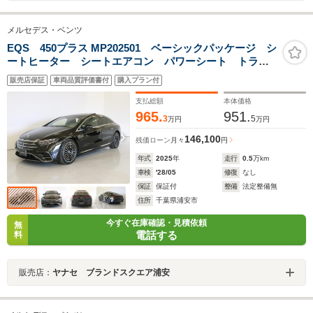
メルセデス・ベンツ
EQS 450プラス MP202501 ベーシックパッケージ シ
ートヒーター シートエアコン パワーシート トラン
クスルー コネクテッド機能 ナビ 音楽プレーヤー接
販売店保証
車両品質評価書付
購入プラン付
続 Bluetooth接続 TV ETC サンルーフ・ガラスルー
フ
支払総額
本体価格
965.
951.
3
5
万円
万円
146,100
残価ローン
月々
円
年式
2025
年
走行
0.5
万km
車検
'28/05
修復
なし
保証
保証付
整備
法定整備無
住所
千葉県浦安市
今すぐ在庫確認・見積依頼
無
電話する
料
販売店：
ヤナセ ブランドスクエア浦安