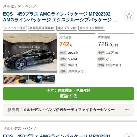
メルセデス・ベンツ
EQS 450プラス AMGラインパッケージ MP202302
AMGラインパッケージ エクスクルーシブパッケージ デ
ジタルインテリアパッケージ
ディーラー保証
車両品質評価書付
購入プラン付
オンライン相談可
支払総額
本体価格
742
728.
0
万円
万円
年式
2024
年
走行
1.6
万km
車検
'27/03
修復
なし
保証
保証付
整備
法定整備付
住所
兵庫県伊丹市
今すぐ在庫確認・見積依頼
電話する
販売店：
メルセデス・ベンツ伊丹サーティファイドカーセンター
メルセデス・ベンツ
EQS 450プラス AMGラインパッケージ MP202301