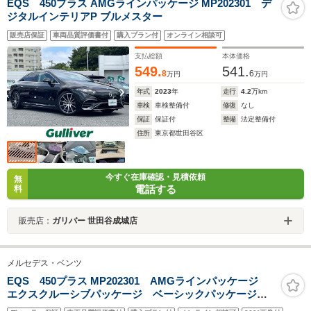
EQS 450プラス AMGラインパッケージ MP202301 デ
ジタルインテリアP ブルメスター
販売店保証
車両品質評価書付
購入プラン付
オンライン相談可
支払総額
本体価格
549.
541.
8
6
万円
万円
年式
2023
年
走行
4.2
万km
車検
車検整備付
修復
なし
保証
保証付
整備
法定整備付
住所
東京都世田谷区
今すぐ在庫確認・見積依頼
無
電話する
料
販売店：
ガリバー 世田谷成城店
メルセデス・ベンツ
EQS 450プラス MP202301 AMGラインパッケージ
エクスクルーシブパッケージ ベーシックパッケージ
スターパターングリル ARヘッドアップディスプレイ