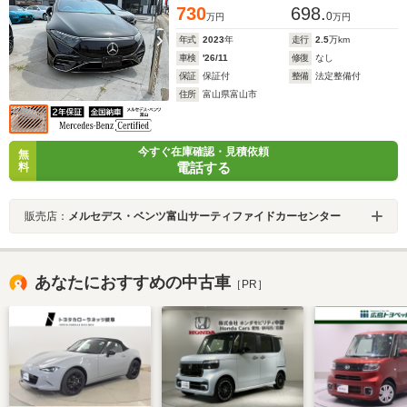
ンド
730
698.
0
万円
万円
年式
2023
年
走行
2.5
万km
車検
'26/11
修復
なし
保証
保証付
整備
法定整備付
住所
富山県富山市
今すぐ在庫確認・見積依頼
無
電話する
料
販売店：
メルセデス・ベンツ富山サーティファイドカーセンター
あなたにおすすめの中古車
［PR］