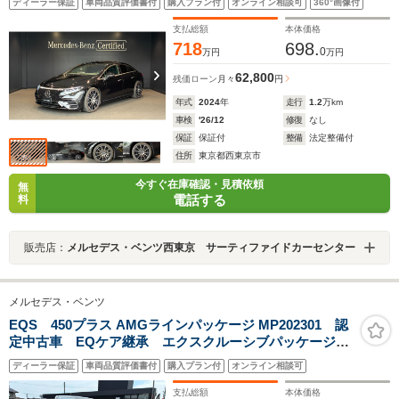
ディーラー保証
車両品質評価書付
購入プラン付
オンライン相談可
360°画像付
パノラミックスライディングルーフ 21インチAMGアル
ミホイール
支払総額
本体価格
718
698.
0
万円
万円
62,800
残価ローン
月々
円
年式
2024
年
走行
1.2
万km
車検
'26/12
修復
なし
保証
保証付
整備
法定整備付
住所
東京都西東京市
今すぐ在庫確認・見積依頼
無
電話する
料
販売店：
メルセデス・ベンツ西東京 サーティファイドカーセンター
メルセデス・ベンツ
EQS 450プラス AMGラインパッケージ MP202301 認
定中古車 EQケア継承 エクスクルーシブパッケージ
リアコンフォートPKG MBUXリアエンターテインメン
ディーラー保証
車両品質評価書付
購入プラン付
オンライン相談可
トシステムPKG パフュームアトマイザー ナッパレザ
ーシート MBUXARナビ ブルメスターサラウンドサウ
支払総額
本体価格