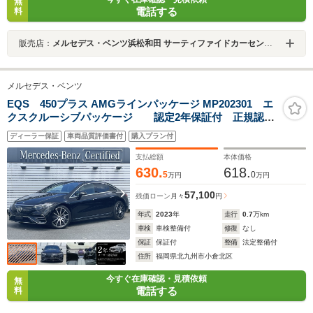
無
電話する
料
販売店：
メルセデス・ベンツ浜松和田 サーティファイドカーセンター
メルセデス・ベンツ
EQS 450プラス AMGラインパッケージ MP202301 エ
クスクルーシブパッケージ 認定2年保証付 正規認定
中古車 EQケア継承 MBUX メルセデスミーコネクト
ディーラー保証
車両品質評価書付
購入プラン付
機能 パノラミックスライディングルーフ ブラックレ
ザー ブルメスター AMGラインラインパッケージ
支払総額
本体価格
630.
618.
5
0
万円
万円
57,100
残価ローン
月々
円
年式
2023
年
走行
0.7
万km
車検
車検整備付
修復
なし
保証
保証付
整備
法定整備付
住所
福岡県北九州市小倉北区
今すぐ在庫確認・見積依頼
無
電話する
料