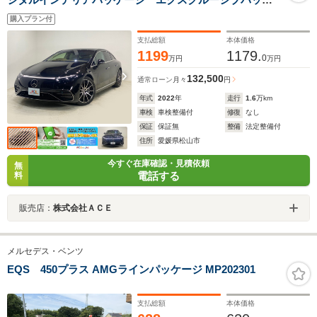
ージ リアコンフォートパッケージ MBUXリアエン
購入プラン付
ターテイメントシステムパッケージ ARヘッドアップデ
ィスプレイ 白革 スペア ディーラー保証付
支払総額
本体価格
1199
1179.
0
万円
万円
132,500
通常ローン
月々
円
年式
2022
年
走行
1.6
万km
車検
車検整備付
修復
なし
保証
保証無
整備
法定整備付
住所
愛媛県松山市
今すぐ在庫確認・見積依頼
無
電話する
料
販売店：
株式会社ＡＣＥ
メルセデス・ベンツ
EQS 450プラス AMGラインパッケージ MP202301
支払総額
本体価格