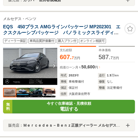
メルセデス・ベンツ
EQS 450プラス AMGラインパッケージ MP202301 エ
クスクルーシブパッケージ パノラミックスライディン
グルーフ ヘッドアップディスプレイ ブルメスターサ
ディーラー保証
車両品質評価書付
購入プラン付
オンライン相談可
ラウンドサウンドシステム 360度カメラ レーダーセー
フティパッケージ MBUX 新車保証継承
支払総額
本体価格
607.
587.
7
7
万円
万円
50,600
残価ローン
月々
円
年式
2023
年
走行
1.9
万km
車検
車検整備付
修復
なし
保証
保証付
整備
法定整備付
住所
大阪府泉佐野市
今すぐ在庫確認・見積依頼
無
電話する
料
販売店：
Ｍｅｒｃｅｄｅｓ－Ｂｅｎｚ正規ディーラー メルセデス・ベンツ泉佐野