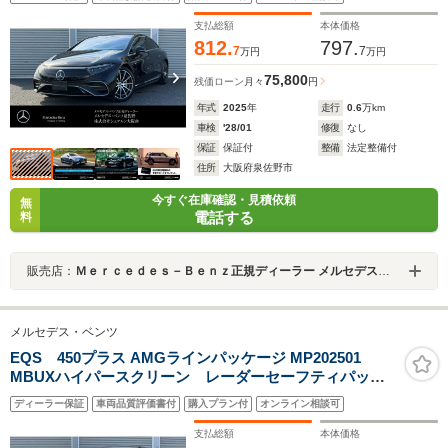
ヒーター ベンチレーター 360度カメラ アダプティブ
ハイビームアシストプラス 新車保証継承
支払総額
本体価格
812.
797.
7
7
万円
万円
75,800
残価ローン
月々
円
年式
2025
年
走行
0.6
万km
車検
'28/01
修復
なし
保証
保証付
整備
法定整備付
住所
大阪府泉佐野市
今すぐ在庫確認・見積依頼
無
電話する
料
販売店：
Ｍｅｒｃｅｄｅｓ－Ｂｅｎｚ正規ディーラー メルセデス・ベンツ泉佐野
メルセデス・ベンツ
EQS 450プラス AMGラインパッケージ MP202501
MBUXハイパースクリーン レーダーセーフティパッケ
ージ リアアクスルステアリング ナッパレザーシート&
ディーラー保証
車両品質評価書付
購入プラン付
オンライン相談可
ヒーター ベンチレーター 360度カメラ アダプティブ
ハイビームアシストプラス 新車保証継承
支払総額
本体価格