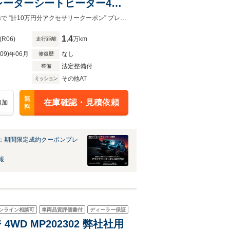
レーターシートヒーター4席
ウンドシステム
メルセデス・ベンツ京都中央CCC 認定中古車フェア 開催中！7月末までのご登録で “計10万円分アクセサリークーポン” プレゼント！ご検討中の方にお得なチャンス！
1.4
(R06)
万km
走行距離
R09)年06月
なし
修復歴
法定整備付
整備
その他AT
ミッション
無
在庫確認・見積依頼
追加
料
：期間限定成約クーポンプレ
報
ンライン相談可
車両品質評価書付
ディーラー保証
4WD MP202302 弊社社用