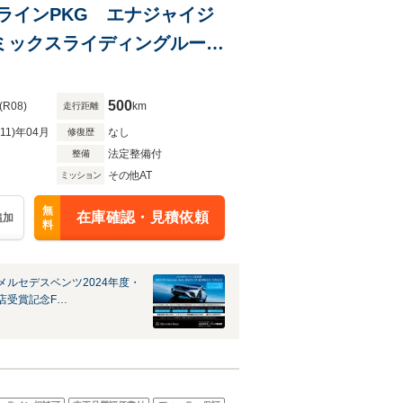
 AMGラインPKG エナジャイジ
ミックスライディングルー
&シートヒーター シートベ
500
(R08)
km
走行距離
R11)年04月
なし
修復歴
法定整備付
整備
その他AT
ミッション
無
在庫確認・見積依頼
追加
料
メルセデスベンツ2024年度・
店受賞記念F…