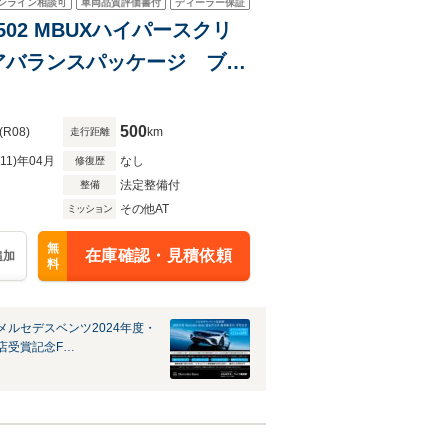
ンライン相談可
車両品質評価書付
ディーラー保証
02502 MBUXハイパースクリ
アバランスパッケージ ブル
イ レーダーセーフティパ
証継承
500
(R08)
km
走行距離
R11)年04月
なし
修復歴
法定整備付
整備
その他AT
ミッション
無
在庫確認・見積依頼
追加
料
メルセデスベンツ2024年度・
店受賞記念F…