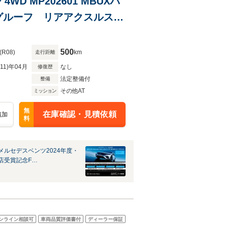
4WD MP202601 MBUXハ
グルーフ リアアクスルステ
ケージ エナジャイジングパ
保証継承
500
(R08)
km
走行距離
R11)年04月
なし
修復歴
法定整備付
整備
その他AT
ミッション
無
在庫確認・見積依頼
追加
料
メルセデスベンツ2024年度・
店受賞記念F…
ンライン相談可
車両品質評価書付
ディーラー保証