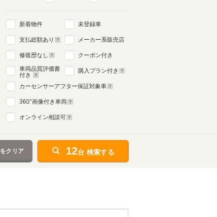
新着物件
未登録車
支払総額あり
メーカー系販売店
修復歴なし
クーポン付き
車両品質評価書
購入プラン付き
付き
カーセンサーアフター保証対象車
360
°画像付き車両
オンライン相談可
12
件をクリア
台 検索する