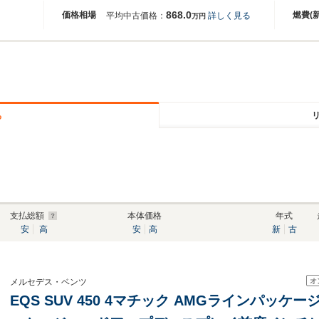
868.0
価格相場
燃費(
平均中古価格：
詳しく見る
万円
る
支払総額
本体価格
年式
安
高
安
高
新
古
オ
メルセデス・ベンツ
EQS SUV 450 4マチック AMGラインパッケージ 