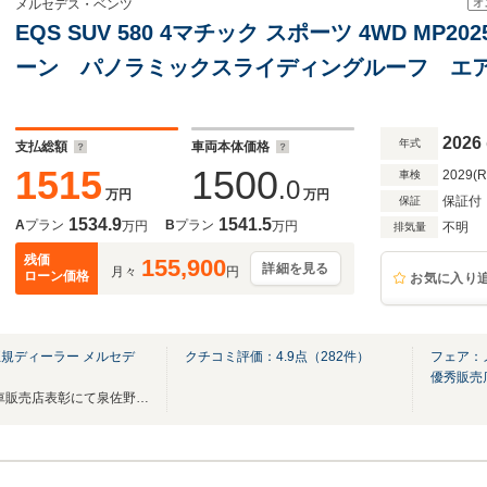
オ
メルセデス・ベンツ
EQS SUV 580 4マチック スポーツ 4WD MP2
ーン パノラミックスライディングルーフ エ
メスターサウンド ARヘッドアップディスプレ
ッケージ リアアクスルステアリング 新車保
2026
年式
支払総額
車両本体価格
1515
1500
2029(
車検
.0
万円
万円
保証付
保証
1534.9
1541.5
A
プラン
B
プラン
万円
万円
不明
排気量
残価
155,900
詳細を見る
月々
円
ローン価格
お気に入り
規ディーラー メルセデ
クチコミ評価：
4.9
点（
282
件）
フェア：
優秀販売
2025年メルセデスベンツ中古車販売店表彰にて泉佐野店が優秀販売店に選ばれました！