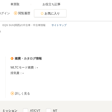
車買取
お役立ち記事
ログイン
閲覧履歴
お気に入り
EQS SUV(関西)の中古車・中古車情報
サイトマップ
車
燃費・カタログ情報
-
WLTCモード燃費：
-
排気量：
詳しく見る
ミッション
AT/CVT
MT