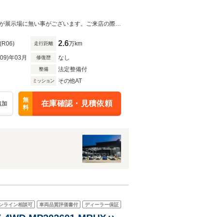
【残価設定型ローン対応】お気軽に当社スタッフまでお問い合わせ下さい。お車が展示場に無い事がございます。ご来店の際は一度お電話にて在庫のご確認を御願い致します。
2.6
(R06)
万km
走行距離
R09)年03月
なし
修復歴
法定整備付
整備
その他AT
ミッション
無
在庫確認・見積依頼
追加
料
ンライン相談可
車両品質評価書付
ディーラー保証