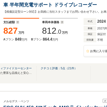
車 半年間充電サポート ドライブレコーダー
2024
年式
支払総額
車両本体価格
827
812
2027(
車検
.0
万円
万円
保証付
保証
849
864.4
A
プラン
B
プラン
万円
万円
不明
排気量
お気に入り
ティファイドカーセンター
クチコミ評価：
5
点（
21
件）
正規販売店ならではの厳選された豊富な品揃えと安心をお届け致します。
オ
メルセデス・ベンツ