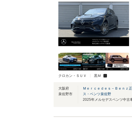
クロカン・ＳＵＶ
黒Ｍ
大阪府
Ｍｅｒｃｅｄｅｓ－Ｂｅｎｚ正
泉佐野市
ス・ベンツ泉佐野