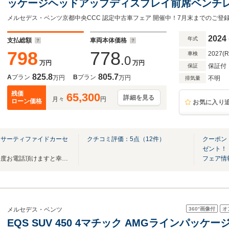
ッケージヘッドアップディスプレイ前席ベンチ
21インチ純正AWブルメスター3Dサラウンドサ
2024
年式
支払総額
車両本体価格
798
778
2027(
車検
.0
万円
万円
保証付
保証
825.8
805.7
A
プラン
B
プラン
万円
万円
不明
排気量
残価
65,300
詳細を見る
月々
円
ローン価格
お気に入り
 サーティファイドカーセ
クチコミ評価：
5
点（
12
件）
クーポン
ゼント！
ご予約制の為、ご来店の際は一度お電話頂けますと幸いです。
フェア情
360°
画像付
オ
メルセデス・ベンツ
EQS SUV 450 4マチック AMGラインパッケージ 