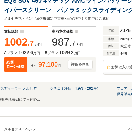
EQS SUV 450 4マチック AMGラインパッケージ 
イパースクリーン パノラミックスライディン
アリング ベンチレーター エアバランスパッ
メルセデス・ベンツ泉佐野認定中古車Fair実施中！期間中にご成約
ッケージ ARヘッドアップディスプレイ 新車
2026
年式
支払総額
車両本体価格
1002
987
2029(
車検
.7
.7
万円
万円
保証付
保証
1022.6
1029.2
A
プラン
B
プラン
万円
万円
不明
排気量
残価
97,100
詳細を見る
月々
円
ローン価格
お気に入り
規ディーラー メルセデ
クチコミ評価：
4.9
点（
282
件）
フェア：
優秀販売
2025年メルセデスベンツ中古車販売店表彰にて泉佐野店が優秀販売店に選ばれました！
オ
メルセデス・ベンツ