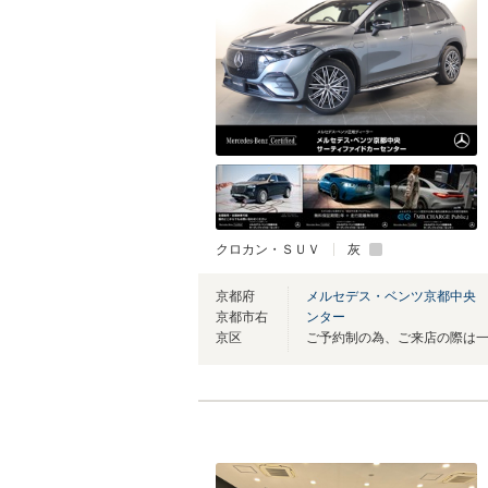
クロカン・ＳＵＶ
灰
京都府
メルセデス・ベンツ京都中央
京都市右
ンター
京区