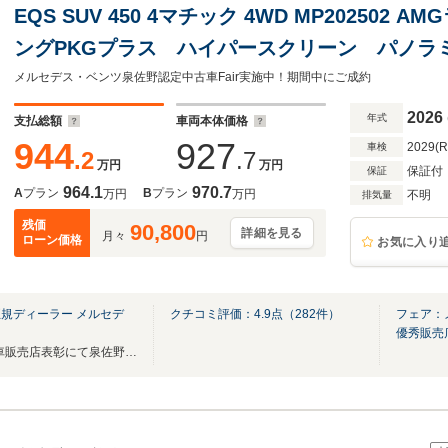
EQS SUV 450 4マチック 4WD MP202502
ングPKGプラス ハイパースクリーン パノラ
フ ARヘッドアップディスプレイ 本革シート
メルセデス・ベンツ泉佐野認定中古車Fair実施中！期間中にご成約
ンチレーター アンビエントライト
2026
年式
支払総額
車両本体価格
944
927
2029(
車検
.2
.7
万円
万円
保証付
保証
964.1
970.7
A
プラン
B
プラン
万円
万円
不明
排気量
残価
90,800
詳細を見る
月々
円
ローン価格
お気に入り
規ディーラー メルセデ
クチコミ評価：
4.9
点（
282
件）
フェア：
優秀販売
2025年メルセデスベンツ中古車販売店表彰にて泉佐野店が優秀販売店に選ばれました！