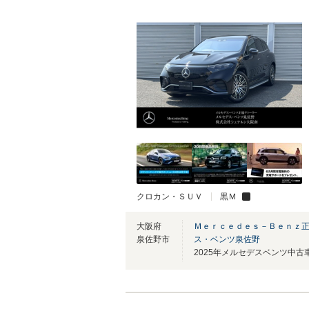
クロカン・ＳＵＶ
黒Ｍ
大阪府
Ｍｅｒｃｅｄｅｓ－Ｂｅｎｚ正
泉佐野市
ス・ベンツ泉佐野