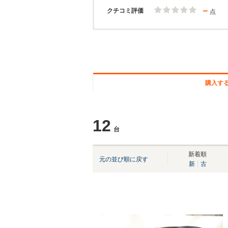
－
クチコミ評価
点
購入す
12
台
新着順
元の並び順に戻す
新
古