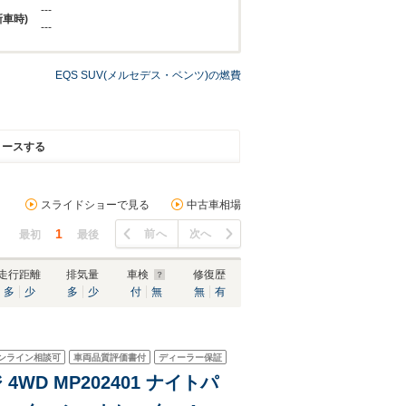
---
新車時)
---
EQS SUV(メルセデス・ベンツ)の燃費
リースする
スライドショーで見る
中古車相場
1
前へ
次へ
最初
最後
走行距離
排気量
車検
修復歴
多
少
多
少
付
無
無
有
ンライン相談可
車両品質評価書付
ディーラー保証
4WD MP202401 ナイトパ