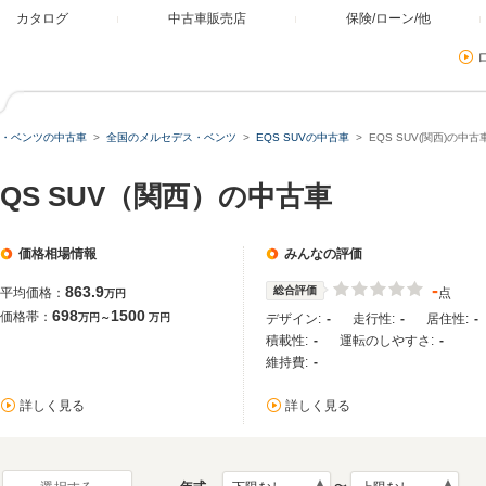
カタログ
中古車販売店
保険/ローン/他
・ベンツの中古車
全国のメルセデス・ベンツ
EQS SUVの中古車
EQS SUV(関西)の中古
QS SUV（関西）の中古車
価格相場情報
みんなの評価
-
863.9
総合評価
平均価格：
点
万円
698
1500
価格帯：
万円～
万円
デザイン:
-
走行性:
-
居住性:
-
積載性:
-
運転のしやすさ:
-
維持費:
-
詳しく見る
詳しく見る