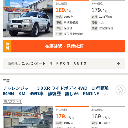
支払総額
本体価格
189.
179.
9
9
万円
万円
年式
2000
年
走行
12.8
万km
車検
車検整備無
修復
なし
保証
保証無
整備
法定整備無
住所
埼玉県東松山市
無
在庫確認・見積依頼
料
販売店：
ニッポンオート ＮＩＰＰＯＮ ＡＵＴＯ
三菱
チャレンジャー 3.0 XR ワイドボディ 4WD 走行距離
84994 KM 4WD車 修復歴 無しV6 ENGINE
WIDE BODYアルミホイール 寒冷地仕様車 寒冷地仕
購入プラン付
様車 運転席エアバッグ 助手席エアバッグ
支払総額
本体価格
179.
169.
9
9
万円
万円
年式
1997
年
走行
8.5
万km