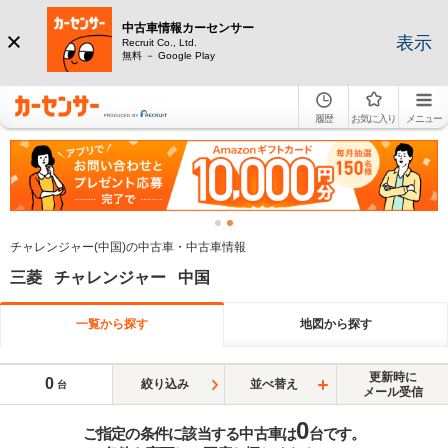
中古車情報カーセンサー
表示
Recruit Co., Ltd.
無料 － Google Play
履歴
お気に入り
メニュー
チャレンジャー(中国)の中古車・中古車情報
三菱 チャレンジャー 中国
一覧から探す
地図から探す
更新時に
0
絞り込み
並べ替え
台
メール受信
0
ご指定の条件に該当する中古車は
台です。