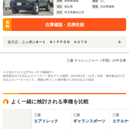
車検
車検整備無
修復
なし
保証
保証無
整備
法定整備無
住所
埼玉県東松山市
無
在庫確認・見積依頼
料
販売店：
ニッポンオート ＮＩＰＰＯＮ ＡＵＴＯ
三菱 チャレンジャー（中国）の中古車
※人気のクルマは平均1ヶ月で掲載終了
物件数合計1万台以上のメーカー｜算出データ期間：2024年9月～11月｜内容：物件数合計1万
台以上のメーカーのうち、掲載が終了した物件数が1,000台以上の場合
よく一緒に検討される車種を比較
三菱
三菱
三菱
エアトレック
ギャランスポーツ
エテルナ