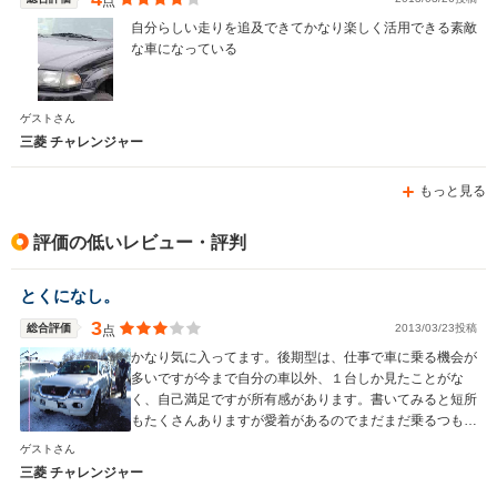
点
自分らしい走りを追及できてかなり楽しく活用できる素敵
な車になっている
ゲストさん
三菱 チャレンジャー
もっと見る
評価の低いレビュー・評判
とくになし。
3
総合評価
2013/03/23投稿
点
かなり気に入ってます。後期型は、仕事で車に乗る機会が
多いですが今まで自分の車以外、１台しか見たことがな
く、自己満足ですが所有感があります。書いてみると短所
もたくさんありますが愛着があるのでまだまだ乗るつもり
です。エコな時代に反しているような車ですが大切にした
ゲストさん
いです。海外では新型が出てますが、日本でも復活してほ
三菱 チャレンジャー
しい。