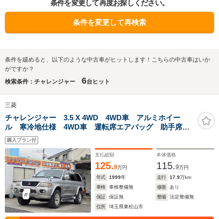
条件を変更して再度お探しください。
条件を変更して再検索
条件を緩めると、以下のような中古車がヒットします！こちらの中古車はいか
がですか？
6
検索条件：チャレンジャー
台ヒット
三菱
チャレンジャー 3.5 X 4WD 4WD車 アルミホイー
ル 寒冷地仕様 4WD車 運転席エアバッグ 助手席エ
アバッグ フロントフォグランプ フルフラットリアス
購入プラン付
ポイラー排気3500CC
支払総額
本体価格
125.
115.
9
9
万円
万円
年式
1999
年
走行
17.9
万km
車検
車検整備無
修復
あり
保証
保証無
整備
法定整備無
住所
埼玉県東松山市