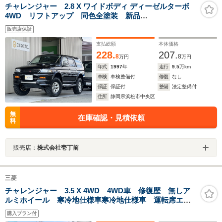
チャレンジャー 2.8 X ワイドボディ ディーゼルターボ
4WD リフトアップ 同色全塗装 新品
OPENCOUNTRY M/Tタイヤ 本革シート シートヒータ
販売店保証
ー 純正15インチアルミホイール リアスポイラー サ
イドステップ ウッドパネル オートエアコン パワー
支払総額
本体価格
ウインド 助手席SRS
228.
207.
8
8
万円
万円
年式
1997
年
走行
9.5
万km
車検
車検整備付
修復
なし
保証
保証付
整備
法定整備付
住所
静岡県浜松市中央区
無
在庫確認・見積依頼
料
販売店：
株式会社壱丁前
三菱
チャレンジャー 3.5 X 4WD 4WD車 修復歴 無しア
ルミホイール 寒冷地仕様車寒冷地仕様車 運転席エア
バッグ 助手席エアバッグ フロントフォグランプ
購入プラン付