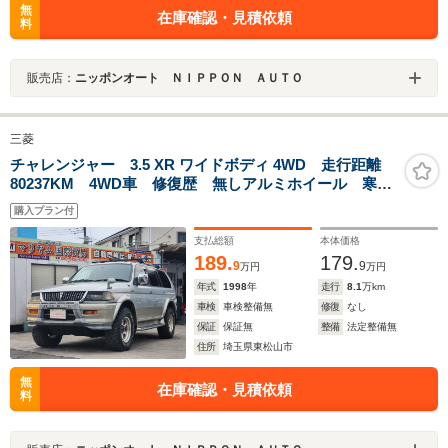
無
在庫確認・見積依頼
料
販売店：
ニッポンオート ＮＩＰＰＯＮ ＡＵＴＯ
三菱
チャレンジャー 3.5 XR ワイドボディ 4WD 走行距離
80237KM 4WD車 修復歴 無しアルミホイール 寒冷
地仕様車寒冷地仕様車 運転席エアバッグ 助手席エア
購入プラン付
バッグ ナービ
支払総額
本体価格
189.
179.
9
9
万円
万円
年式
1998
年
走行
8.1
万km
車検
車検整備無
修復
なし
保証
保証無
整備
法定整備無
住所
埼玉県東松山市
無
在庫確認・見積依頼
料