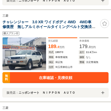
販売店：
ニッポンオート ＮＩＰＰＯＮ ＡＵＴＯ
三菱
チャレンジャー 3.0 XR ワイドボディ 4WD 4WD車
修復歴 無しアルミホイールタイミングベルト交換済み
ステッカー有 寒冷地仕様車寒冷地仕様車 運転席エ
購入プラン付
アバッグ 助手席エアバッグ ナービ
支払総額
本体価格
189.
179.
9
9
万円
万円
年式
1997
年
走行
11.6
万km
車検
車検整備無
修復
なし
保証
保証無
整備
法定整備無
住所
埼玉県東松山市
無
在庫確認・見積依頼
料
販売店：
ニッポンオート ＮＩＰＰＯＮ ＡＵＴＯ
三菱