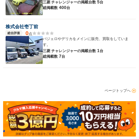
5
三菱 チャレンジャーの
掲載台数
台
400
総掲載数
台
株式会社壱丁前
0
総合評価
点
パジェロやデリカをメインに販売、買取をしていま
す。
1
三菱 チャレンジャーの
掲載台数
台
7
総掲載数
台
ページトップへ