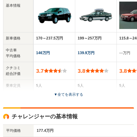
基本情報
新車価格
170～237.5万円
199～257万円
115.8～2
中古車
146万円
139.9万円
‐‐‐万円
平均価格
クチコミ
3.7
3.8
3.8
総合評価
乗車定員
5人
5人
5人
▼
全てを表示する
ドア数
5ドア
5ドア
4ドア
全高
全高
全高
チャレンジャーの基本情報
1.54m～1.69m
1.44m～1.46m
1.4m
平均価格
177.4万円