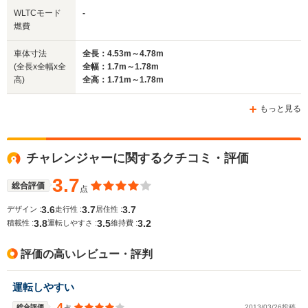
全幅
全幅
全
WLTCモード
-
サイズ
1.75m～1.78m
1.73m
1
燃費
全長
全長
(全長x全幅x全高)
4.41m～4.55m
4.63m～4.71m
4.53m
車体寸法
全長：4.53m～4.78m
(全長x全幅x全
全幅：1.7m～1.78m
高)
全高：1.71m～1.78m
ホイールベース
ホイールベース
ホイー
-m
-m
もっと見る
チャレンジャーに関するクチコミ・評価
WLTCモード
-
-
-
燃費
3.7
総合評価
点
3.6
3.7
3.7
デザイン :
走行性 :
居住性 :
3.8
3.5
3.2
積載性 :
運転しやすさ :
維持費 :
排気量
1997～2378cc
1998cc
1755～19
評価の高いレビュー・評判
駆動方式
4WD、FF
4WD、FF
FF、4WD
運転しやすい
4
総合評価
2013/03/26投稿