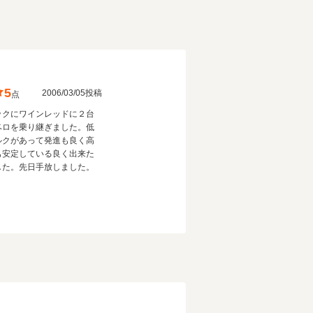
5
2006/03/05投稿
点
ックにワインレッドに２台
ベロを乗り継ぎました。低
ルクがあって発進も良く高
も安定している良く出来た
した。先日手放しました。