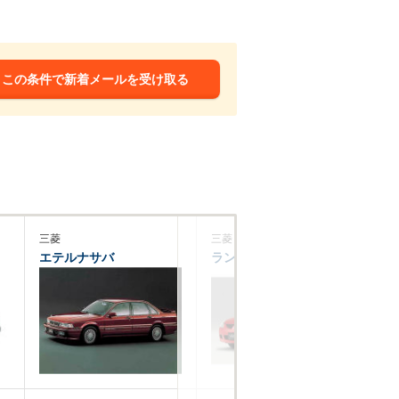
この条件で新着メールを受け取る
三菱
三菱
三
エテルナサバ
ランサーワゴン
シ