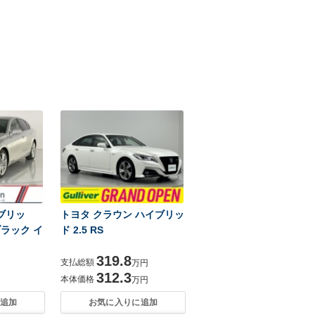
ブリッ
トヨタ クラウン ハイブリッ
ブラック イ
ド 2.5 RS
319.8
支払総額
万円
312.3
本体価格
万円
追加
お気に入りに追加