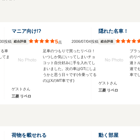
マニア向け!?
隠れた名車！
5
0/30投稿
2006/07/04投稿
総合評価
総合評価
点
てる車
足車のつもりで買ったリベロ！
ブラ
りしてま
いつしか気にいってしまいチョ
のリ
コット自分好みに手を入れてし
速ト
まいました。次の車はGTにしよ
速で
うかと思う日々です(今乗ってる
車で
のはXのMT車です)
ゲストさん
ゲストさん
三菱 リベロ
三菱 リベロ
荷物を載せれる
動く部屋