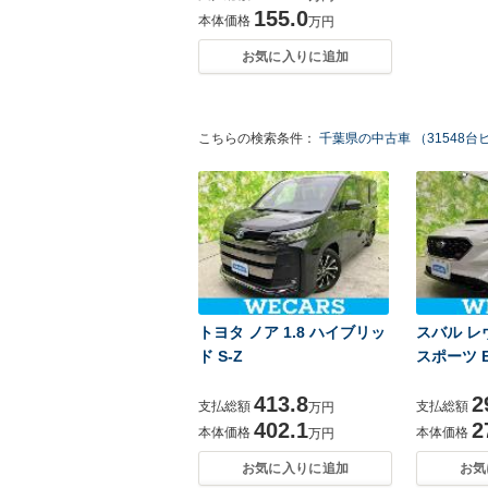
155.0
本体価格
万円
お気に入りに追加
こちらの検索条件：
千葉県の中古車 （31548台
トヨタ ノア 1.8 ハイブリッ
スバル レヴ
ド S-Z
スポーツ E
413.8
2
支払総額
支払総額
万円
402.1
2
本体価格
本体価格
万円
お気に入りに追加
お気