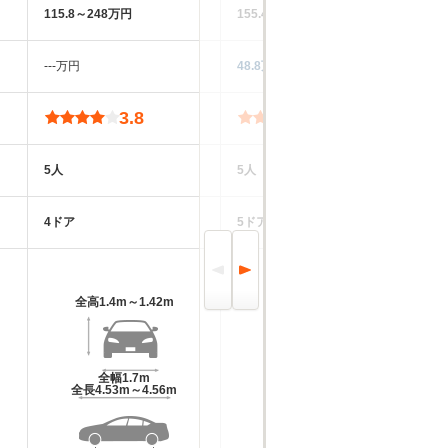
115.8～248万円
155.4～220.3万円
15
‐‐‐万円
48.8万円
69
3.8
3.8
5人
5人
5
4ドア
5ドア
5
全高
1.4m～1.42m
全高
1.45m～1.47m
全幅
1.7m
全幅
1.7m
全長
4.53m～4.56m
全長
4.48m～4.62m