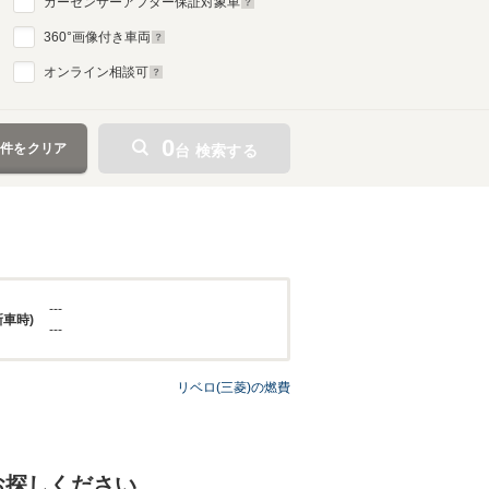
カーセンサーアフター保証対象車
360
°画像付き車両
オンライン相談可
0
条件をクリア
台 検索する
---
新車時)
---
リベロ(三菱)の燃費
お探しください。