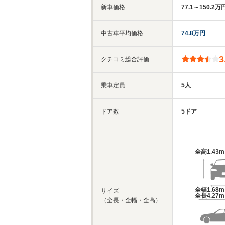
新車価格
77.1～150.2万
中古車平均価格
74.8万円
3
クチコミ総合評価
乗車定員
5人
ドア数
5ドア
全高
1.43
全幅
1.68
サイズ
全長
4.27
（全長・全幅・全高）