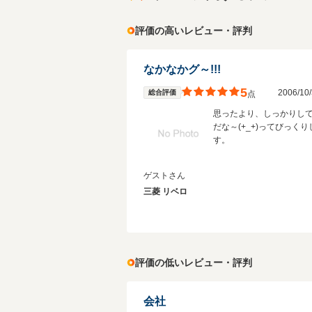
評価の高いレビュー・評判
なかなかグ～!!!
5
2006/1
総合評価
点
思ったより、しっかりし
だな～(+_+)ってびっく
す。
ゲストさん
三菱 リベロ
評価の低いレビュー・評判
会社