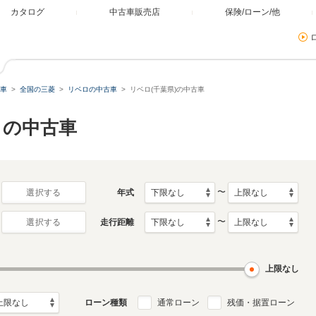
カタログ
中古車販売店
保険/ローン/他
車
全国の三菱
リベロの中古車
リベロ(千葉県)の中古車
）の中古車
〜
年式
選択する
〜
走行距離
選択する
上限なし
ローン種類
通常ローン
残価・据置ローン