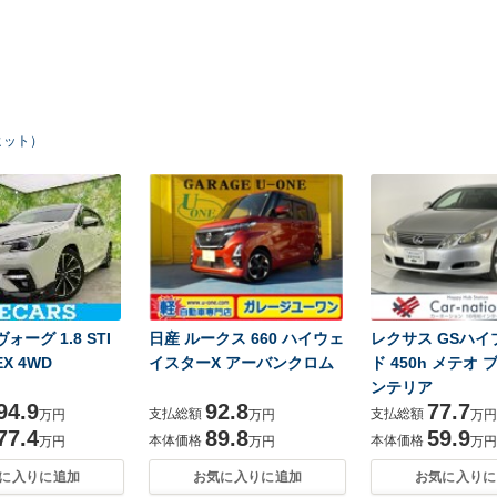
ヒット）
ォーグ 1.8 STI
日産 ルークス 660 ハイウェ
レクサス GSハイ
X 4WD
イスターX アーバンクロム
ド 450h メテオ 
ンテリア
94.9
92.8
77.7
支払総額
支払総額
万円
万円
万円
77.4
89.8
59.9
本体価格
本体価格
万円
万円
万円
に入りに追加
お気に入りに追加
お気に入りに