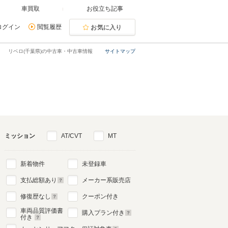
車買取
お役立ち記事
ログイン
閲覧履歴
お気に入り
リベロ(千葉県)の中古車・中古車情報
サイトマップ
ミッション
AT/CVT
MT
新着物件
未登録車
支払総額あり
メーカー系販売店
修復歴なし
クーポン付き
車両品質評価書
購入プラン付き
付き