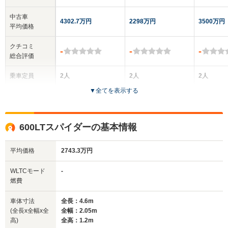
中古車
4302.7万円
2298万円
3500万円
平均価格
クチコミ
-
-
-
総合評価
乗車定員
2人
2人
2人
▼
全てを表示する
ドア数
2ドア
2ドア
2ドア
全高
全高
全
600LTスパイダーの基本情報
1.19m
1.19m
1.
平均価格
2743.3万円
全幅
全幅
全
WLTCモード
-
サイズ
2.1m
2.05m
2
燃費
全長
全長
(全長x全幅x全高)
4.55m
4.6m
4.
車体寸法
全長：4.6m
(全長x全幅x全
全幅：2.05m
高)
全高：1.2m
ホイールベース
ホイールベース
ホイー