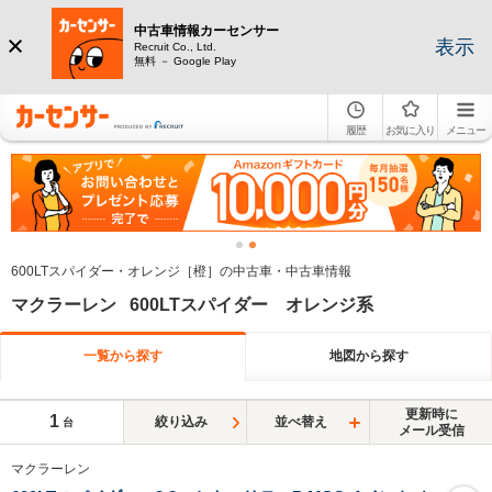
中古車情報カーセンサー
表示
Recruit Co., Ltd.
無料 － Google Play
履歴
お気に入り
メニュー
600LTスパイダー・オレンジ［橙］の中古車・中古車情報
マクラーレン 600LTスパイダー オレンジ系
一覧から探す
地図から探す
更新時に
1
絞り込み
並べ替え
台
メール受信
マクラーレン