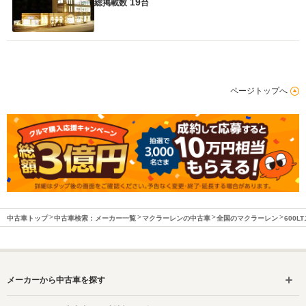
19
総掲載数
台
ページトップへ
中古車トップ
中古車検索：メーカー一覧
マクラーレンの中古車
全国のマクラーレン
600
メーカーから中古車を探す