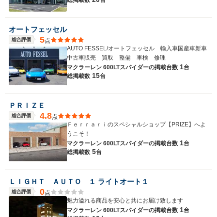
オートフェッセル
5
総合評価
点
AUTO FESSEL/オートフェッセル 輸入車国産車新車
中古車販売 買取 整備 車検 修理
1
マクラーレン 600LTスパイダーの
掲載台数
台
15
総掲載数
台
ＰＲＩＺＥ
4.8
総合評価
点
Ｆｅｒｒａｒｉのスペシャルショップ【PRIZE】へよ
うこそ！
1
マクラーレン 600LTスパイダーの
掲載台数
台
5
総掲載数
台
ＬＩＧＨＴ ＡＵＴＯ １ ライトオート１
0
総合評価
点
魅力溢れる商品を安心と共にお届け致します
1
マクラーレン 600LTスパイダーの
掲載台数
台