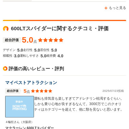
-m
-m
もっと見る
600LTスパイダーに関するクチコミ・評価
WLTCモード
-
-
-
燃費
5.0
総合評価
点
5.0
5.0
5.0
デザイン :
走行性 :
居住性 :
3.0
5.0
4.0
積載性 :
運転しやすさ :
維持費 :
排気量
3799cc
3799cc
3799cc
評価の高いレビュー・評判
駆動方式
MR
MR
MR
マイベストアトラクション
5
総合評価
2025/07/23投稿
点
運転も排気音も楽しすぎてアドレナリン枯渇するぐらい。
しかも乗り心地が良すぎるなんて。3000万でこのクオリ
ティはカテゴリーを超えて、他に類を見ないと思います。
４輪狂さん
（大阪府）
マクラーレン 600LTスパイダー