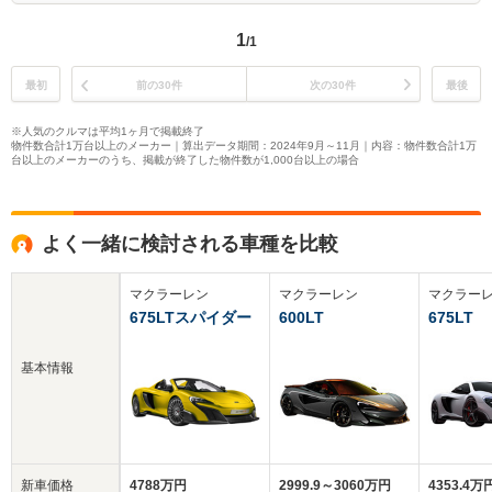
1
/1
最初
前の30件
次の30件
最後
※人気のクルマは平均1ヶ月で掲載終了
物件数合計1万台以上のメーカー｜算出データ期間：2024年9月～11月｜内容：物件数合計1万
台以上のメーカーのうち、掲載が終了した物件数が1,000台以上の場合
よく一緒に検討される車種を比較
マクラーレン
マクラーレン
マクラー
675LTスパイダー
600LT
675LT
基本情報
新車価格
4788万円
2999.9～3060万円
4353.4万