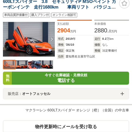
600LTスパイダー 3.8 セキュリティP MSOペイント カ
ーボンインテ 走行1680km 車両リフト パラジュウ
ムルーフ カーボンインテリア プロテクションフィル
車両品質評価書付
購入プラン付
オンライン相談可
ム ダイヤモンドカットW カーボンブレーキ SPカラ
ーキャリパー
支払総額
本体価格
2904
2880.
0
万円
万円
年式
2019
年
走行
0.2
万km
車検
'26/10
修復
なし
保証
保証無
整備
法定整備付
住所
愛知県名古屋市守山区
今すぐ在庫確認・見積依頼
無
電話する
料
販売店：
オートフェッセル
マクラーレン 600LTスパイダー オレンジ［橙］（全国）の中古車
物件更新時にメールを受け取る