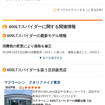
すべてのクチコミをもっと見る(1件)
600LTスパイダーに関する関連情報
600LTスパイダーの最新モデル情報
消費税の変更により価格を修正
2019年10月1日以降の消費税率（10％）に基づき、価格を修正した（2019.10）
全てを表示する
600LTスパイダーを扱う注目販売店
マクラーレン クオリファイド東京
5
総合評価
点
世界初のMcLaren認定中古車センターです。認定中古
車保証2年付でご安心いただけます。
1
マクラーレン 600LTスパイダーの
掲載台数
台
20
総掲載数
台