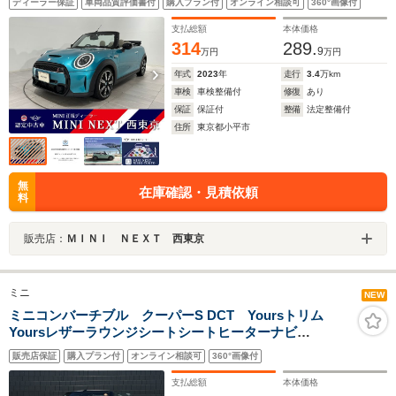
ディーラー保証
車両品質評価書付
購入プラン付
オンライン相談可
360°画像付
ターRビューカメラドライビングモード
支払総額
本体価格
314
289.
9
万円
万円
年式
2023
年
走行
3.4
万km
車検
車検整備付
修復
あり
保証
保証付
整備
法定整備付
住所
東京都小平市
無
在庫確認・見積依頼
料
販売店：
ＭＩＮＩ ＮＥＸＴ 西東京
ミニ
NEW
ミニコンバーチブル クーパーS DCT Yoursトリム
Yoursレザーラウンジシートシートヒーターナビ
PKGMINIApp対応CarplayBluetooth対応ナビバックカメ
販売店保証
購入プラン付
オンライン相談可
360°画像付
ラコンフォートアクセスユニオンジャックソフトトップ
ワイヤレスチャージ
支払総額
本体価格