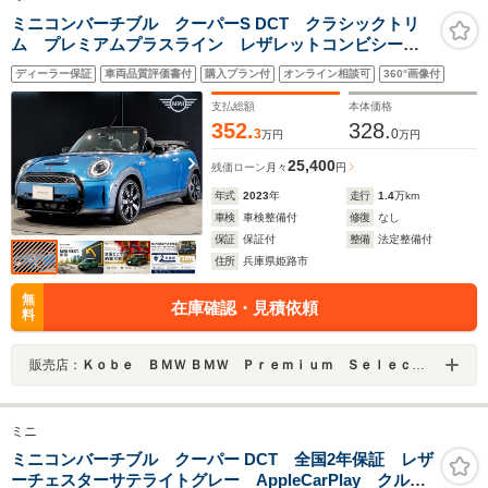
ミニコンバーチブル クーパーS DCT クラシックトリ
ム プレミアムプラスライン レザレットコンビシー
ト シートヒーター クルーズコントロール 純正18イ
ディーラー保証
車両品質評価書付
購入プラン付
オンライン相談可
360°画像付
ンチアルミホイール ウィンドディフレクター Apple
CarPlayナビ ミラー純正ETC
支払総額
本体価格
352.
328.
3
0
万円
万円
25,400
残価ローン
月々
円
年式
2023
年
走行
1.4
万km
車検
車検整備付
修復
なし
保証
保証付
整備
法定整備付
住所
兵庫県姫路市
無
在庫確認・見積依頼
料
販売店：
Ｋｏｂｅ ＢＭＷ ＢＭＷ Ｐｒｅｍｉｕｍ Ｓｅｌｅｃｔｉｏｎ 姫路
ミニ
ミニコンバーチブル クーパー DCT 全国2年保証 レザ
ーチェスターサテライトグレー AppleCarPlay クルー