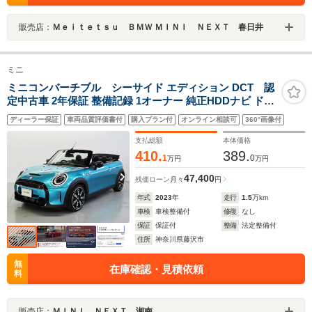
販売店：
Ｍｅｉｔｅｔｓｕ ＢＭＷ ＭＩＮＩ ＮＥＸＴ 春日井
ミニ
ミニコンバーチブル シーサイド エディション DCT 認
定中古車 2年保証 整備記録 1オーナー 純正HDDナビ ドラ
イブアシスト ドライブモード ETCルームミラー レザーシ
ディーラー保証
車両品質評価書付
購入プラン付
オンライン相談可
360°画像付
ート シートヒーター 前後コナーセンサー リアカメラ UJ
テールレンズ 18インチアルミ
支払総額
本体価格
410.
389.
1
0
万円
万円
47,400
残価ローン
月々
円
年式
2023
年
走行
1.5
万km
車検
車検整備付
修復
なし
保証
保証付
整備
法定整備付
住所
神奈川県藤沢市
無
在庫確認・見積依頼
料
販売店：
ＭＩＮＩ ＮＥＸＴ 湘南