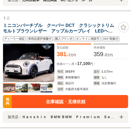
販売店：
光岡自動車 高山興産 神戸北ショールーム
ミニ
ミニコンバーチブル クーパー DCT クラシックトリム
モルトブラウンレザー アップルカープレイ LEDヘッ
ドライト バックカメラ コンフォートアクセス シー
ディーラー保証
車両品質評価書付
購入プラン付
オンライン相談可
360°画像付
トヒーター 前後PDCセンサー ミラー型ETC デジタ
ルメーター 16インチアルミ
支払総額
本体価格
381.
359.
3
0
万円
万円
17,100
残価ローン
月々
円
年式
2023
年
走行
1.1
万km
車検
車検整備付
修復
なし
保証
保証付
整備
法定整備付
住所
大阪府大阪市港区
無
在庫確認・見積依頼
料
販売店：
Ｈａｎｓｈｉｎ ＢＭＷ ＢＭＷ Ｐｒｅｍｉｕｍ Ｓｅｌｅｃｔｉｏｎ 大阪ベイ