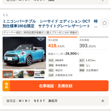
ミニ
ミニコンバーチブル シーサイド エディション DCT 特
別仕様車180台限定 サテライトグレーレザーシート ウ
ィンドディフレクター クルーズコントロール パーキ
ディーラー保証
車両品質評価書付
購入プラン付
360°画像付
ングアシスト 前後障害物センサー バックカメラ 純
正18AW ワイヤレス充電 AppleCarPlay
支払総額
本体価格
418.
393.
4
0
万円
万円
28,900
残価ローン
月々
円
年式
2023
年
走行
1.5
万km
車検
車検整備付
修復
なし
保証
保証付
整備
法定整備付
住所
兵庫県加古川市
無
在庫確認・見積依頼
料
販売店：
ＭＩＮＩ ＮＥＸＴ 加古川