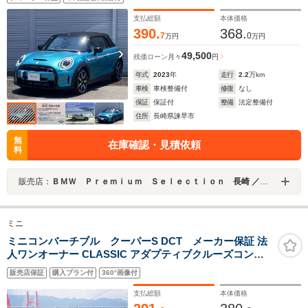
支払総額
本体価格
390.
368.
7
0
万円
万円
49,500
残価ローン
月々
円
年式
2023
年
走行
2.2
万km
車検
車検整備付
修復
なし
保証
保証付
整備
法定整備付
住所
長崎県諫早市
無
在庫確認・見積依頼
料
販売店：
ＢＭＷ Ｐｒｅｍｉｕｍ Ｓｅｌｅｃｔｉｏｎ 長崎 ／ＭＩＮＩ ＮＥＸＴ 長崎／（株）ＭＡＴＳＵＦＵＪＩ
ミニ
ミニコンバーチブル クーパーS DCT メーカー保証 法
人ワンオーナー CLASSIC アダプティブクルーズコント
ロール 前席シートヒーター 純正17インチアルミホイール
販売店保証
購入プラン付
360°画像付
インテリジェントセーフティ(衝突警告ブレーキ/歩行者警
告ブレーキ/車線逸脱警告)
支払総額
本体価格