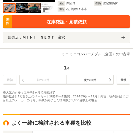
保証
保証付
整備
法定整備付
住所
石川県野々市市
無
在庫確認・見積依頼
料
販売店：
ＭＩＮＩ ＮＥＸＴ 金沢
ミニ ミニコンバーチブル（全国）の中古車
1
/4
最初
前の30件
次の30件
最後
※人気のクルマは平均1ヶ月で掲載終了
物件数合計1万台以上のメーカー｜算出データ期間：2024年9月～11月｜内容：物件数合計1万
台以上のメーカーのうち、掲載が終了した物件数が1,000台以上の場合
よく一緒に検討される車種を比較