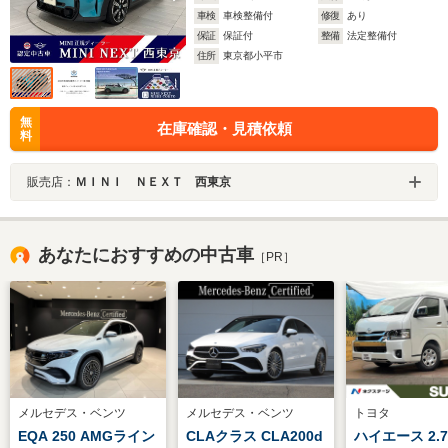
車検
車検整備付
修復
あり
保証
保証付
整備
法定整備付
住所
東京都小平市
無
在庫確認・見積依頼
料
販売店：
ＭＩＮＩ ＮＥＸＴ 西東京
あなたにおすすめの中古車
［PR］
メルセデス・ベンツ
メルセデス・ベンツ
トヨタ
EQA 250 AMGライン
CLAクラス CLA200d
ハイエース 2.7