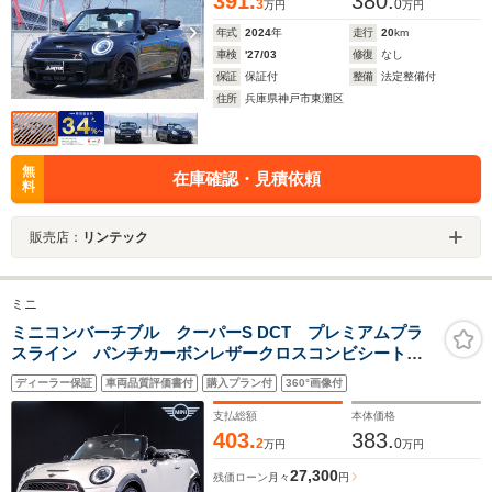
391.
380.
3
0
万円
万円
年式
2024
年
走行
20
km
車検
'27/03
修復
なし
保証
保証付
整備
法定整備付
住所
兵庫県神戸市東灘区
無
在庫確認・見積依頼
料
販売店：
リンテック
ミニ
ミニコンバーチブル クーパーS DCT プレミアムプラ
スライン パンチカーボンレザークロスコンビシート
ランフラットタイヤ ユアーズソフトトップ クラシッ
ディーラー保証
車両品質評価書付
購入プラン付
360°画像付
クトリム ウィンドディフレクター 18AW ACC イン
テリジェントセーフティ 置き型充電
支払総額
本体価格
403.
383.
2
0
万円
万円
27,300
残価ローン
月々
円