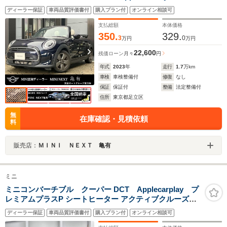
ズコントロール クラシックトリム バックカメラ シ
ディーラー保証
車両品質評価書付
購入プラン付
オンライン相談可
ートヒーター コンフォートアクセス ETC2.0
支払総額
本体価格
350.
329.
3
0
万円
万円
22,600
残価ローン
月々
円
年式
2023
年
走行
1.7
万km
車検
車検整備付
修復
なし
保証
保証付
整備
法定整備付
住所
東京都足立区
無
在庫確認・見積依頼
料
販売店：
ＭＩＮＩ ＮＥＸＴ 亀有
ミニ
ミニコンバーチブル クーパー DCT Applecarplay プ
レミアムプラスP シートヒーター アクティブクルーズコ
ントロール 駐車支援システム
ディーラー保証
車両品質評価書付
購入プラン付
オンライン相談可