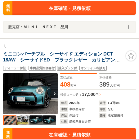
無
在庫確認・見積依頼
料
販売店：
ＭＩＮＩ ＮＥＸＴ 品川
ミニ
ミニコンバーチブル シーサイド エディション DCT
18AW シーサイドED ブラックレザー カリビアンア
クア クーパーS コンバーチブル 純正ナビ ACC シ
ディーラー保証
車両品質評価書付
購入プラン付
オンライン相談可
ートヒーター 前後PDC バックカメラ ソフトトッ
プ 禁煙 ワンオーナー NEXT認定中古車
支払総額
本体価格
408
389.
0
万円
万円
17,500
残価ローン
月々
円
年式
2023
年
走行
1.4
万km
車検
車検整備付
修復
なし
保証
保証付
整備
法定整備付
住所
愛知県春日井市
無
在庫確認・見積依頼
料