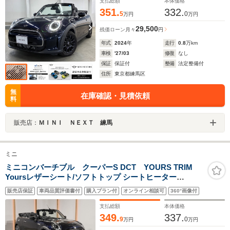
支払総額
本体価格
351.
332.
5
0
万円
万円
29,500
残価ローン
月々
円
年式
2024
年
走行
0.8
万km
車検
'27/03
修復
なし
保証
保証付
整備
法定整備付
住所
東京都練馬区
無
在庫確認・見積依頼
料
販売店：
ＭＩＮＩ ＮＥＸＴ 練馬
ミニ
ミニコンバーチブル クーパーS DCT YOURS TRIM
Yoursレザーシート/ソフトトップ シートヒーター
AppleCarPlay ワイヤレスチャージ クルコン アクティブ
販売店保証
車両品質評価書付
購入プラン付
オンライン相談可
360°画像付
クルコン バックカメラ 前後障害物センサー ETC2.0 整備
付
支払総額
本体価格
349.
337.
9
0
万円
万円