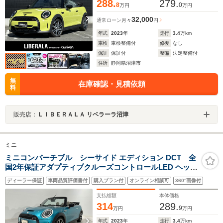
288.
279.
8
0
万円
万円
32,000
通常ローン
月々
円
年式
2023
年
走行
3.4
万km
車検
車検整備付
修復
なし
保証
保証付
整備
法定整備付
住所
静岡県沼津市
無
在庫確認・見積依頼
料
販売店：
ＬＩＢＥＲＡＬＡ リベラーラ沼津
ミニ
ミニコンバーチブル シーサイド エディション DCT 全
国2年保証アダプティブクルーズコントロールLED ヘッド
ライトDrivingAssistantパーキング アシストFシートヒー
ディーラー保証
車両品質評価書付
購入プラン付
オンライン相談可
360°画像付
ターRビューカメラドライビングモード
支払総額
本体価格
314
289.
9
万円
万円
年式
2023
年
走行
3.4
万km