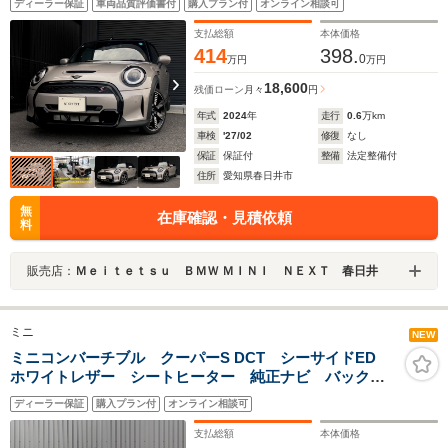
ディーラー保証
車両品質評価書付
購入プラン付
オンライン相談可
ディフレクター付 シートヒーター ワンオーナー 禁
煙 認定中古車
支払総額
本体価格
414
398.
0
万円
万円
18,600
残価ローン
月々
円
年式
2024
年
走行
0.6
万km
車検
'27/02
修復
なし
保証
保証付
整備
法定整備付
住所
愛知県春日井市
無
在庫確認・見積依頼
料
販売店：
Ｍｅｉｔｅｔｓｕ ＢＭＷ ＭＩＮＩ ＮＥＸＴ 春日井
ミニ
NEW
ミニコンバーチブル クーパーS DCT シーサイドED
ホワイトレザー シートヒーター 純正ナビ バックカ
メラ ACC ETC 18インチAW
ディーラー保証
購入プラン付
オンライン相談可
支払総額
本体価格