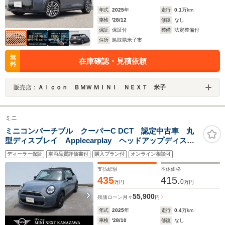
年式
2025
年
走行
0.1
万km
車検
'28/12
修復
なし
保証
保証付
整備
法定整備付
住所
鳥取県米子市
無
在庫確認・見積依頼
料
販売店：
Ａｌｃｏｎ ＢＭＷ ＭＩＮＩ ＮＥＸＴ 米子
ミニ
ミニコンバーチブル クーパーC DCT 認定中古車 丸
型ディスプレイ Applecarplay ヘッドアップディスプ
レイ harmman/kardon アクティブクルーズコントロ
ディーラー保証
車両品質評価書付
購入プラン付
オンライン相談可
ール バックカメラ 前後センサー ETC車載器
支払総額
本体価格
435
415.
0
万円
万円
55,900
残価ローン
月々
円
年式
2025
年
走行
0.4
万km
車検
'28/10
修復
なし