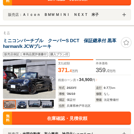
料
販売店：
Ａｌｃｏｎ ＢＭＷ ＭＩＮＩ ＮＥＸＴ 米子
ミニ
ミニコンバーチブル クーパーS DCT 保証継承付 黒革
harman/k JCWブレーキ
販売店保証
車両品質評価書付
購入プラン付
支払総額
本体価格
371.
359.
4
0
万円
万円
34,900
残価ローン
月々
円
年式
2023
年
走行
0.7
万km
車検
'26/10
修復
なし
保証
保証付
整備
法定整備付
住所
兵庫県神戸市北区
無
在庫確認・見積依頼
料