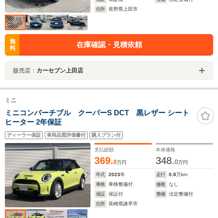
住所
長野県上田市
無
在庫確認・見積依頼
料
販売店：
カーセブン上田店
ミニ
ミニコンバーチブル クーパーS DCT 黒レザー シート
ヒーター 2年保証
ディーラー保証
車両品質評価書付
購入プラン付
支払総額
本体価格
369.
348.
8
0
万円
万円
年式
2023
年
走行
0.8
万km
車検
車検整備付
修復
なし
保証
保証付
整備
法定整備付
住所
長崎県諫早市