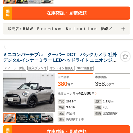
無
在庫確認・見積依頼
料
販売店：
ＢＭＷ Ｐｒｅｍｉｕｍ Ｓｅｌｅｃｔｉｏｎ 長崎 ／ＭＩＮＩ ＮＥＸＴ 長崎／（株）ＭＡＴＳＵＦＵＪＩ
ミニ
ミニコンバーチブル クーパー DCT バックカメラ 社外
デジタルインナーミラー LEDヘッドライト ユニオンジャ
ックテール ETC コンフォートアクセス シートヒーター
ディーラー保証
購入プラン付
オンライン相談可
360°画像付
ウィンドスクリーン アクティブクルーズコントロール 液
晶メーター パークアシスト
支払総額
本体価格
380
358.
0
万円
万円
42,800
残価ローン
月々
円
年式
2023
年
走行
1.3
万km
車検
'26/10
修復
なし
保証
保証付
整備
法定整備付
住所
鳥取県米子市
無
在庫確認・見積依頼