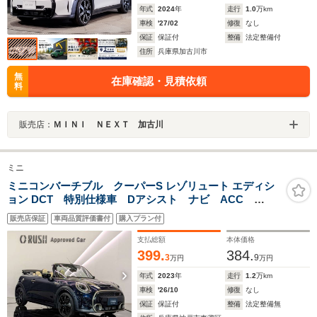
年式
2024
年
走行
1.0
万km
車検
'27/02
修復
なし
保証
保証付
整備
法定整備付
住所
兵庫県加古川市
無
在庫確認・見積依頼
料
販売店：
ＭＩＮＩ ＮＥＸＴ 加古川
ミニ
ミニコンバーチブル クーパーS レゾリュート エディシ
ョン DCT 特別仕様車 Dアシスト ナビ ACC
18AW
販売店保証
車両品質評価書付
購入プラン付
支払総額
本体価格
399.
384.
3
9
万円
万円
年式
2023
年
走行
1.2
万km
車検
'26/10
修復
なし
保証
保証付
整備
法定整備無