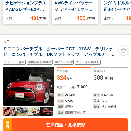
ナビゲーションプラス
AMGラインパッケー
ング ミドルル
P AMGレザーEXP パ
ジ ディーゼルターボ
正8インチナビ
ノラミックスライディ
MP202402 ワンオー
車 トヨタセ
401
455
4
総額：
万円
総額：
.2
万円
総額：
ングルーフ
ナー アドバンスドパ
センス デジ
ッケージ パノラミッ
ナーミラー 
クスライディングルー
ックビューモ
ミニ
フ ヘッドアップディ
片側電動ドア 
スプレイ パワーシー
ッドライト 
ミニコンバーチブル クーパー DCT 17AW チリレッ
ド コンバーチブル UKソフトトップ アップルカープ
ト シートヒーター
グ Bluetoo
レイ シートヒーター チェッカードスポーツシート
360度カメラ
トエアコン H
ディーラー保証
車両品質評価書付
購入プラン付
オンライン相談可
ウインドディフレクター付 LEDヘッドライト 禁煙
ETC2.0 ナビゲーシ
認定中古車
支払総額
本体価格
ョン TV
324
308.
0
万円
万円
7,900
残価ローン
月々
円
年式
2024
年
走行
0.6
万km
車検
'27/03
修復
なし
保証
保証付
整備
法定整備付
住所
愛知県春日井市
無
在庫確認・見積依頼
料