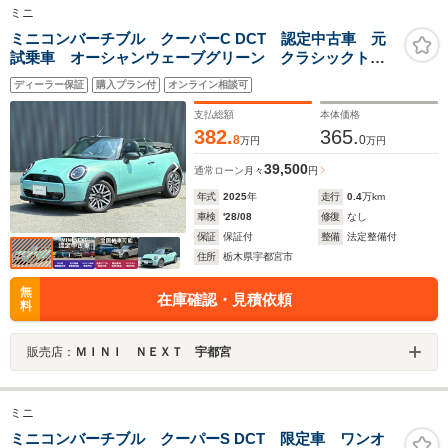
ミニ
ミニコンバーチブル クーパーC DCT 認定中古車 元
試乗車 オーシャンウェーブグリーン クラシックトリ
ム
ディーラー保証
購入プラン付
オンライン相談可
支払総額
本体価格
382.
365.
8
0
万円
万円
39,500
通常ローン
月々
円
年式
2025
年
走行
0.4
万km
車検
'28/08
修復
なし
保証
保証付
整備
法定整備付
住所
栃木県宇都宮市
無
在庫確認・見積依頼
料
販売店：
ＭＩＮＩ ＮＥＸＴ 宇都宮
ミニ
ミニコンバーチブル クーパーS DCT 限定車 ワンオ