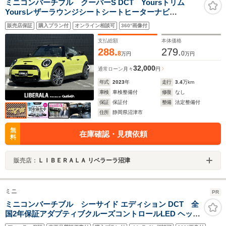
ミニコンバーチブル クーパーS DCT Yoursトリム
Yoursレザーラウンジシートシートヒーターナビ
PKGMINIApp対応CarplayBluetooth対応ナビバックカメ
販売店保証
購入プラン付
オンライン相談可
360°画像付
ラコンフォートアクセスユニオンジャックソフトトップ
ワイヤレスチャージ
支払総額
本体価格
288.
279.
8
0
万円
万円
32,000
通常ローン
月々
円
年式
2023
年
走行
3.4
万km
車検
車検整備付
修復
なし
保証
保証付
整備
法定整備付
住所
静岡県沼津市
無
在庫確認・見積依頼
料
販売店：
ＬＩＢＥＲＡＬＡ リベラーラ沼津
ミニ
PR
ミニコンバーチブル シーサイド エディション DCT 全
国2年保証アダプティブクルーズコントロールLED ヘッド
ライトDrivingAssistantパーキング アシストFシートヒー