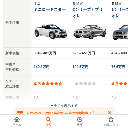
ミニ
ＢＭＷ
ＢＭＷ
ミニロードスター
2シリーズカブリ
1シリー
オレ
オレ
基本情報
新車価格
334～481万円
525～651万円
434～488
中古車
149.3万円
192.5万円
76.6万円
平均価格
クチコミ
4.3
-
4.3
総合評価
乗車定員
2人
4人
4人
▼
全てを表示する
ドア数
2ドア
2ドア
2ドア
※
人気のクルマは平均1ヶ月で掲載終了
在庫が無くなる前にお問い合わせください
全高
全高
全高
ホーム
検索
履歴
お気に入り
お探しの車種でリースできるクルマ
1.39m
1.41m～1.42m
1.4m