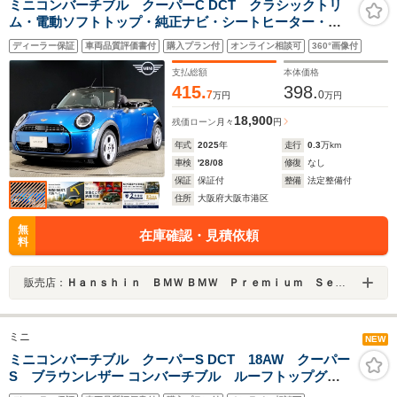
ミニコンバーチブル クーパーC DCT クラシックトリ
ム・電動ソフトトップ・純正ナビ・シートヒーター・ハ
ンドルヒーター・アップルカープレイ・アンドロイドオ
ディーラー保証
車両品質評価書付
購入プラン付
オンライン相談可
360°画像付
ート・ドライビングアシスト・パーキングアシスト・ア
クティブクルーズ・アダプティブライト
支払総額
本体価格
415.
398.
7
0
万円
万円
18,900
残価ローン
月々
円
年式
2025
年
走行
0.3
万km
車検
'28/08
修復
なし
保証
保証付
整備
法定整備付
住所
大阪府大阪市港区
無
在庫確認・見積依頼
料
販売店：
Ｈａｎｓｈｉｎ ＢＭＷ ＢＭＷ Ｐｒｅｍｉｕｍ Ｓｅｌｅｃｔｉｏｎ 大阪ベイ
ミニ
NEW
ミニコンバーチブル クーパーS DCT 18AW クーパー
S ブラウンレザー コンバーチブル ルーフトップグレ
ー 純正ナビ ACC バックカメラ 前後PDC ウインド