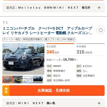
販売店：
Ｍｅｉｔｅｔｓｕ ＢＭＷ ＭＩＮＩ ＮＥＸＴ 春日井
ミニ
ミニコンバーチブル クーパーS DCT アップルカープ
レイ リヤカメラ シートヒーター 電動幌 クルーズコント
ロール ドライビングアシスト 社外17インチアルミ 黒半革
ディーラー保証
車両品質評価書付
購入プラン付
360°画像付
シート パーキングアシスト Bluetooth 前後コーナーセン
サー ETC2.0
支払総額
本体価格
340
316.
0
万円
万円
18,700
残価ローン
月々
円
年式
2023
年
走行
3.1
万km
車検
車検整備付
修復
なし
保証
保証付
整備
法定整備付
住所
埼玉県鶴ヶ島市
無
在庫確認・見積依頼
料
販売店：
ＭＩＮＩ ＮＥＸＴ 鶴ヶ島