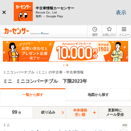
中古車情報カーセンサー
表示
Recruit Co., Ltd.
無料 － Google Play
履歴
お気に入り
メニュー
ミニコンバーチブル（ミニ）の中古車・中古車情報
ミニ ミニコンバーチブル 下限2023年
一覧から探す
地図から探す
本体価格
更新時に
99
絞り込み
台
安い順
メール受信
ミニ
PR