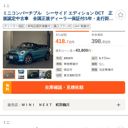
ミニ
ミニコンバーチブル シーサイド エディション DCT 正
規認定中古車 全国正規ディーラー保証付/1年・走行距離
無制限 シートヒーター アクティブクルーズコントロ
ディーラー保証
車両品質評価書付
購入プラン付
360°画像付
ール ワイヤレス充電 アイドリングストップ Apple
Carplay ワンオーナー バックカメラ
支払総額
本体価格
418.
398.
7
0
万円
万円
43,800
通常ローン
月々
円
年式
2023
年
走行
0.7
万km
車検
車検整備付
修復
なし
保証
保証付
整備
法定整備付
住所
東京都町田市
無
在庫確認・見積依頼
料
販売店：
ＭＩＮＩ ＮＥＸＴ 町田鶴川
ミニ