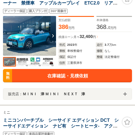
ーナー 禁煙車 アップルカープレイ ETC2.0 リアカ
メラ PDC前後 レザーシート シートヒーター 衝突
ディーラー保証
購入プラン付
360°画像付
軽減ブレーキ ワイヤレスチャージ デジタルメータ
ー ドラレコ ウィンドディフレクター
支払総額
本体価格
386
368.
0
万円
万円
32,400
残価ローン
月々
円
年式
2023
年
走行
3.7
万km
車検
車検整備付
修復
なし
保証
保証付
整備
法定整備付
住所
三重県津市
無
在庫確認・見積依頼
料
販売店：
ＭＩＮＩ 津 ＭＩＮＩ ＮＥＸＴ 津
ミニ
ミニコンバーチブル シーサイド エディション DCT シ
ーサイドエディション ナビ有 シートヒータ‐ アクテ
ィブクルーズコントロール 2年保証付
ディーラー保証
車両品質評価書付