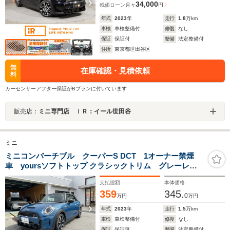
34,000
残価ローン
月々
円
年式
2023
年
走行
1.8
万km
車検
車検整備付
修復
なし
保証
保証付
整備
法定整備付
住所
東京都世田谷区
無
在庫確認・見積依頼
料
カーセンサーアフター保証がBプランに付いています
販売店：
ミニ専門店 ｉＲ：イール世田谷
ミニ
ミニコンバーチブル クーパーS DCT 1オーナー禁煙
車 yoursソフトトップ クラシックトリム グレーレザ
ー シートヒーター インテリジェントセーフティ Bカ
支払総額
本体価格
メラ applecarplay LED 前後センサー ETC スマート
359
345.
キー ヘッドアップディスプレイ
0
万円
万円
年式
2023
年
走行
1.5
万km
車検
車検整備付
修復
なし
保証
保証無
整備
法定整備付