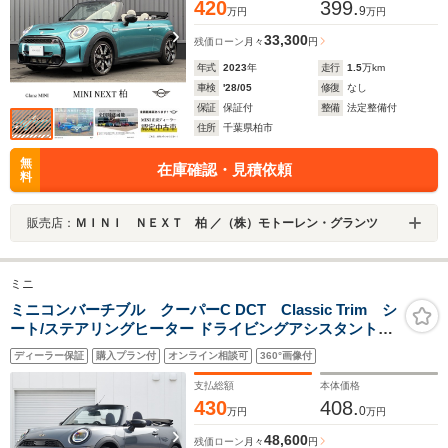
420
399.
9
万円
万円
33,300
残価ローン
月々
円
年式
2023
年
走行
1.5
万km
車検
'28/05
修復
なし
保証
保証付
整備
法定整備付
住所
千葉県柏市
無
在庫確認・見積依頼
料
販売店：
ＭＩＮＩ ＮＥＸＴ 柏 ／（株）モトーレン・グランツ
ミニ
ミニコンバーチブル クーパーC DCT Classic Trim シ
ート/ステアリングヒーター ドライビングアシスタントプ
ラス ARナビ ヘッドアップディスプレイ コンフォー
ディーラー保証
購入プラン付
オンライン相談可
360°画像付
トアクセス ETCミラー ウィンドスクリーン
支払総額
本体価格
430
408.
0
万円
万円
48,600
残価ローン
月々
円