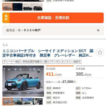
住所
兵庫県神戸市東灘区
無
在庫確認・見積依頼
料
販売店：
Ｏ－ＲＵＳＨ神戸
ミニ
ミニコンバーチブル シーサイド エディション DCT 認
定中古車保証2年付き 限定車 グレーレザー 純正HDD
ナビ アクティブクルーズ ワイヤレスチャージ Apple
ディーラー保証
車両品質評価書付
購入プラン付
オンライン相談可
Car Play Fシートヒーティング ETC バックカメラ
18AW
支払総額
本体価格
411.
385.
1
0
万円
万円
27,200
残価ローン
月々
円
年式
2023
年
走行
1.7
万km
車検
車検整備付
修復
なし
保証
保証付
整備
法定整備付
住所
東京都品川区