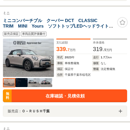
ミニ
ミニコンバーチブル クーパー DCT CLASSIC
TRIM MINI Yours ソフトトップLEDヘッドライト
リア・ビュー・カメラ 16インチ アロイ・ホイール
販売店保証
車両品質評価書付
スポーツ・シート ドライブレコーダー コンフォー
ト・アクセス
支払総額
本体価格
339.
319.
7
9
万円
万円
年式
2023
年
走行
1.7
万km
車検
車検整備無
修復
なし
保証
保証付
整備
法定整備無
住所
千葉県千葉市稲毛区
無
在庫確認・見積依頼
料
販売店：
Ｏ－ＲＵＳＨ千葉
ミニ