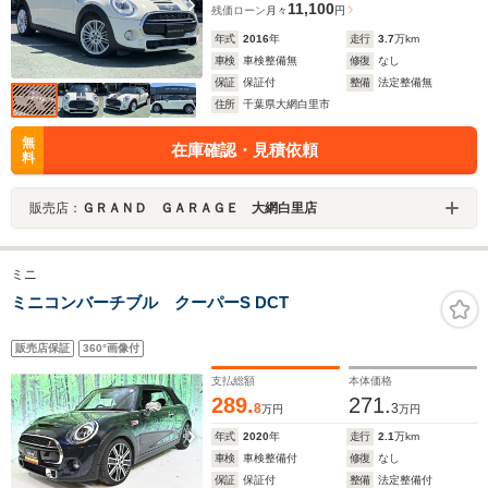
11,100
残価ローン
月々
円
年式
2016
年
走行
3.7
万km
車検
車検整備無
修復
なし
保証
保証付
整備
法定整備無
住所
千葉県大網白里市
無
在庫確認・見積依頼
料
販売店：
ＧＲＡＮＤ ＧＡＲＡＧＥ 大網白里店
ミニ
ミニコンバーチブル クーパーS DCT
販売店保証
360°画像付
支払総額
本体価格
289.
271.
8
3
万円
万円
年式
2020
年
走行
2.1
万km
車検
車検整備付
修復
なし
保証
保証付
整備
法定整備付