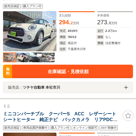
販売店保証
購入プラン付
支払総額
本体価格
294.
273.
2
8
万円
万円
年式
2019
年
走行
2.3
万km
車検
'26/12
修復
なし
保証
保証付
整備
法定整備付
住所
千葉県市川市
無
在庫確認・見積依頼
料
販売店：
ツチヤ自動車 本社市川
ミニ
ミニコンバーチブル クーパーS ACC レザーシート
シートヒーター 純正ナビ バックカメラ リアPDC
インテリジェントセーフティ LEDヘッドライト オー
販売店保証
車両品質評価書付
購入プラン付
オンライン相談可
360°画像付
トライト ユニオンジャックテール アイドリングストッ