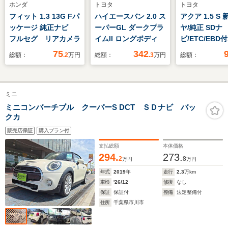
ホンダ
トヨタ
トヨタ
フィット 1.3 13G Fパ
ハイエースバン 2.0 ス
アクア 1.5 S
ッケージ 純正ナビ
ーパーGL ダークプラ
ヤ/純正 SDナ
フルセグ リアカメラ
イムII ロングボディ
ビ/ETC/EBD付
滑り防止装置/
75
342
総額：
.2
万円
総額：
.3
万円
総額：
リングストップ
セグTV/エアバ
転席/エアバッ
ミニ
席/パワーウイ
キーレスエン
ミニコンバーチブル クーパーS DCT ＳＤナビ バッ
クカ
販売店保証
購入プラン付
支払総額
本体価格
294.
273.
2
8
万円
万円
年式
2019
年
走行
2.3
万km
車検
'26/12
修復
なし
保証
保証付
整備
法定整備付
住所
千葉県市川市