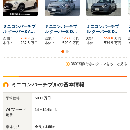
ミニ
ミニ
ミニ
ミニコンバーチブ
ミニコンバーチブ
ミニコンバーチブ
ル クーパーS A…
ル クーパーS D…
ル クーパーS D…
総額：
239.8
万円
総額：
547.6
万円
総額：
558.8
万円
本体：
232.5
万円
本体：
529.9
万円
本体：
539.9
万円
360°画像付きのクルマをもっと見る
ミニコンバーチブルの基本情報
平均価格
503.1万円
WLTCモード
14～14.6km/L
燃費
車体寸法
全長：3.88m