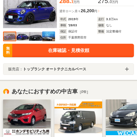
288.
275.
3
0
万円
万円
26,200
通常ローン
月々
円
年式
2019
年
走行
3.3
万km
車検
'28/03
修復
なし
保証
保証付
整備
法定整備付
住所
千葉県野田市
無
在庫確認・見積依頼
料
販売店：
トップランク オートテクニカルベース
あなたにおすすめの中古車
［PR］