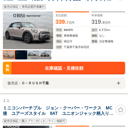
リア・ビュー・カメラ 16インチ アロイ・ホイール
販売店保証
車両品質評価書付
スポーツ・シート ドライブレコーダー コンフォー
ト・アクセス
支払総額
本体価格
339.
319.
7
9
万円
万円
年式
2023
年
走行
1.7
万km
車検
車検整備無
修復
なし
保証
保証付
整備
法定整備無
住所
千葉県千葉市稲毛区
無
在庫確認・見積依頼
料
販売店：
Ｏ－ＲＵＳＨ千葉
ミニ
ミニコンバーチブル ジョン・クーパー・ワークス MC
後 ユアーズスタイル 8AT ユニオンジャック柄入りソ
フトトップ ユアーズ革シート バックカメラ フロン
販売店保証
購入プラン付
オンライン相談可
トリアパークセンサー ACC シートヒーター 電動オ