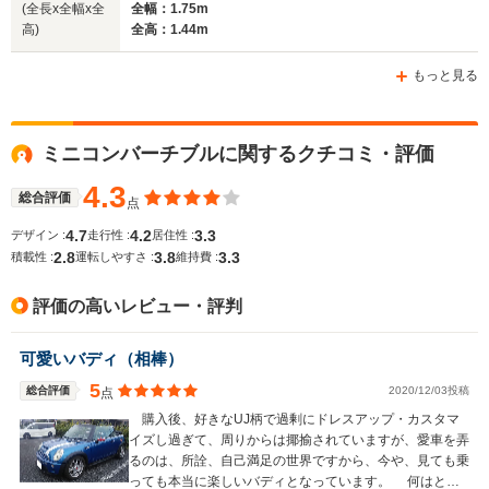
(全長x全幅x全
全幅：1.75m
高)
全高：1.44m
もっと見る
ミニコンバーチブルに関するクチコミ・評価
4.3
総合評価
点
4.7
4.2
3.3
デザイン :
走行性 :
居住性 :
2.8
3.8
3.3
積載性 :
運転しやすさ :
維持費 :
評価の高いレビュー・評判
可愛いバディ（相棒）
5
総合評価
2020/12/03投稿
点
購入後、好きなUJ柄で過剰にドレスアップ・カスタマ
イズし過ぎて、周りからは揶揄されていますが、愛車を弄
るのは、所詮、自己満足の世界ですから、今や、見ても乗
っても本当に楽しいバディとなっています。 何はとも