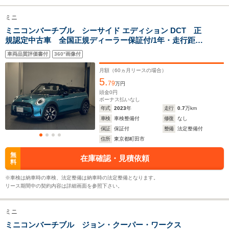
ミニ
ミニコンバーチブル シーサイド エディション DCT 正
全幅
全幅
全
サイズ
規認定中古車 全国正規ディーラー保証付/1年・走行距離
1.69m
1.78m
1.
全長
全長
(全長x全幅x全高)
無制限 シートヒーター アクティブクルーズコントロ
3.72m～3.75m
4.44m～4.47m
4.
車両品質評価書付
360°画像付
ール ワイヤレス充電 アイドリングストップ Apple
Carplay ワンオーナー バックカメラ
月額（
60
ヵ月リースの場合）
5.
79
万円
ホイールベース
ホイールベース
ホイー
頭金
0
円
-m
-m
ボーナス払いなし
年式
2023
年
走行
0.7
万km
車検
車検整備付
修復
なし
保証
保証付
整備
法定整備付
住所
東京都町田市
WLTCモード
-
-
-
無
在庫確認・見積依頼
燃費
料
※車検は納車時の車検、法定整備は納車時の法定整備となります。
リース期間中の契約内容は詳細画面を参照下さい。
排気量
1598cc
1997～1998cc
1995cc
ミニ
駆動方式
FF
FR
FR
ミニコンバーチブル ジョン・クーパー・ワークス