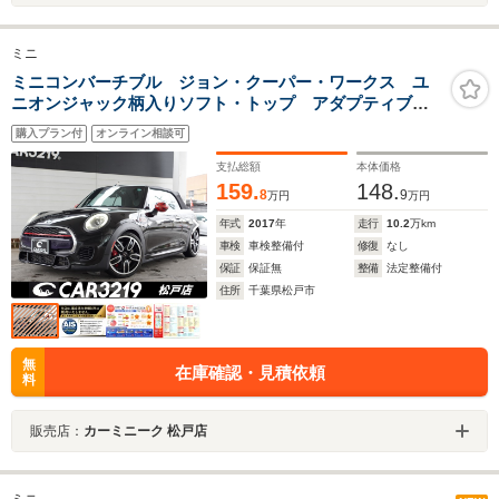
ミニ
ミニコンバーチブル ジョン・クーパー・ワークス ユ
ニオンジャック柄入りソフト・トップ アダプティブク
ルーズコントロール 電動オープン ダウンサス バッ
購入プラン付
オンライン相談可
クカメラ 衝突軽減ブレーキ コンフォートアクセス
シートヒーター ETC 純正18インチAW
支払総額
本体価格
159.
148.
8
9
万円
万円
年式
2017
年
走行
10.2
万km
車検
車検整備付
修復
なし
保証
保証無
整備
法定整備付
住所
千葉県松戸市
無
在庫確認・見積依頼
料
販売店：
カーミニーク 松戸店