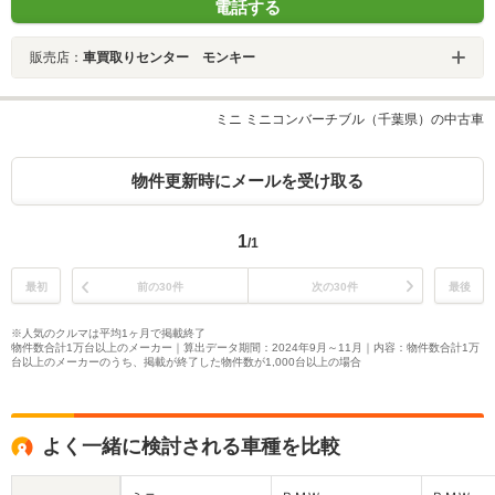
電話する
販売店：
車買取りセンター モンキー
ミニ ミニコンバーチブル（千葉県）の中古車
物件更新時にメールを受け取る
1
/1
最初
前の30件
次の30件
最後
※人気のクルマは平均1ヶ月で掲載終了
物件数合計1万台以上のメーカー｜算出データ期間：2024年9月～11月｜内容：物件数合計1万
台以上のメーカーのうち、掲載が終了した物件数が1,000台以上の場合
よく一緒に検討される車種を比較