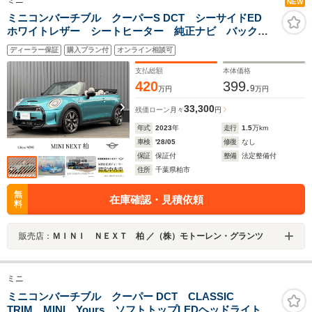
ミニ
NEW
ミニコンバーチブル クーパーS DCT シーサイドED
ホワイトレザー シートヒーター 純正ナビ バックカ
メラ ACC ETC 18インチAW
ディーラー保証
購入プラン付
オンライン相談可
支払総額
本体価格
420
399.
9
万円
万円
33,300
残価ローン
月々
円
年式
2023
年
走行
1.5
万km
車検
'28/05
修復
なし
保証
保証付
整備
法定整備付
住所
千葉県柏市
無
在庫確認・見積依頼
料
販売店：
ＭＩＮＩ ＮＥＸＴ 柏 ／（株）モトーレン・グランツ
ミニ
ミニコンバーチブル クーパー DCT CLASSIC
TRIM MINI Yours ソフトトップLEDヘッドライト