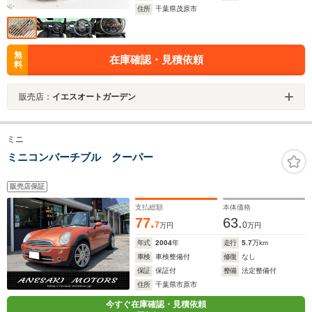
住所
千葉県茂原市
無
在庫確認・見積依頼
料
販売店：
イエスオートガーデン
ミニ
ミニコンバーチブル クーパー
販売店保証
支払総額
本体価格
77.
63.
7
0
万円
万円
年式
2004
年
走行
5.7
万km
車検
車検整備付
修復
なし
保証
保証付
整備
法定整備付
住所
千葉県市原市
今すぐ在庫確認・見積依頼