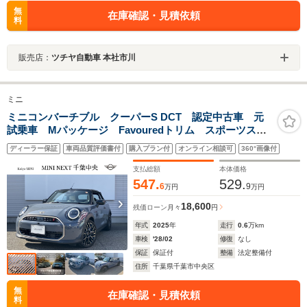
無
在庫確認・見積依頼
料
販売店：
ツチヤ自動車 本社市川
ミニ
ミニコンバーチブル クーパーS DCT 認定中古車 元
試乗車 Mパッケージ Favouredトリム スポーツステ
アリングホイール ステアリングホイールヒーター 電
ディーラー保証
車両品質評価書付
購入プラン付
オンライン相談可
360°画像付
動シート 18インチ純正AW 純ナビ ヘッドアップディ
スプレイ シートヒーター ETC
支払総額
本体価格
547.
529.
6
9
万円
万円
18,600
残価ローン
月々
円
年式
2025
年
走行
0.6
万km
車検
'28/02
修復
なし
保証
保証付
整備
法定整備付
住所
千葉県千葉市中央区
無
在庫確認・見積依頼
料