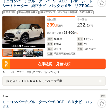
ミニコンバーチブル クーパーS ACC レザーシート
シートヒーター 純正ナビ バックカメラ リアPDC
インテリジェントセーフティ LEDヘッドライト オー
販売店保証
車両品質評価書付
購入プラン付
オンライン相談可
360°画像付
トライト ユニオンジャックテール アイドリングストッ
プ 純正17インチAW
支払総額
本体価格
239.
232.
8
5
万円
万円
26,600
通常ローン
月々
円
年式
2018
年
走行
4.4
万km
車検
'27/04
修復
なし
保証
保証付
整備
法定整備付
住所
千葉県千葉市稲毛区
無
在庫確認・見積依頼
料
カーセンサーアフター保証がBプランに付いています
販売店：
ＬＩＢＥＲＡＬＡ リベラーラ千葉
ミニ
PR
ミニコンバーチブル クーパーS DCT ＳＤナビ バッ
クカ