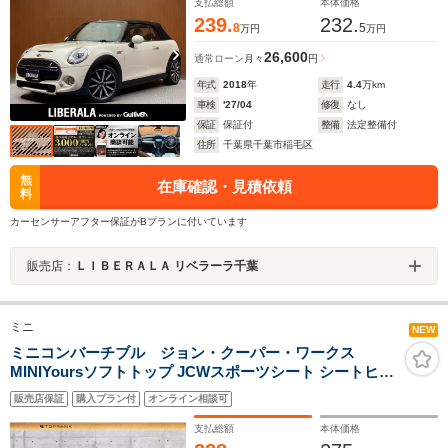
プ 純正17インチAW
支払総額
本体価格
239.
232.
8
5
万円
万円
26,600
通常ローン
月々
円
年式
2018
年
走行
4.4
万km
車検
'27/04
修復
なし
保証
保証付
整備
法定整備付
住所
千葉県千葉市稲毛区
無
在庫確認・見積依頼
料
カーセンサーアフター保証がBプランに付いています
販売店：
ＬＩＢＥＲＡＬＡ リベラーラ千葉
ミニ
NEW
ミニコンバーチブル ジョン・クーパー・ワークス
MINIYoursソフトトップ JCWスポーツシート シートヒー
ター HUD JCWレザーステアリング アクティブクルーズ
販売店保証
購入プラン付
オンライン相談可
OPブラックAW ナビ カメラ&パーキングアシストPKG 車
検R10.3 ディーラー記録簿R2-R8
支払総額
本体価格