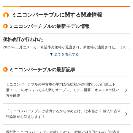
きなトラブルだけでもエアコン冷え甘、幌開閉不良、エンジ
ンオイル漏れなど、強烈なパンチが。買った販売店も技術力
ミニコンバーチブルに関する関連情報
がなく、全く頼りにならないので、我慢してなんとか乗って
ます。因みに知り合いの修理工場に見てもらったら、エアコ
ミニコンバーチブルの最新モデル情報
ン治すのに9万円位掛かるそうなので治さず乗ってます。買
った店に見せたら、“壊れてない！ミニのエアコンの能力は
元々こんなもんです”とのこと。買った時点で13万キロ近く
価格改訂が行われた
走った車でしたし、保証なしで買ったので自己責任ですが、
2025年11月にメーカー希望小売価格が見直され、新価格が適用された。（2025.11）
こういう車を買う店は選びましょう。
全てを表示する
ミニコンバーチブルの最新記事
ミニコンバーチブルの中古車の平均支払総額が2年間で50万円以上下
落！ ミニのオシャレな4人乗りオープン、モデル概要・オススメの狙い
方を解説！
「ミニコンバーチブルは後悔するからやめとけ」は本当か？ 輸入中古車
評論家がお答えします！
現行型ミニ コンバーチブルが欲しいなら、総額250万円からの「中古車