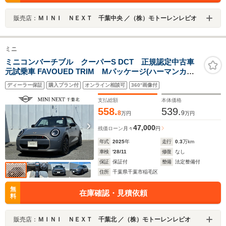
販売店：
ＭＩＮＩ ＮＥＸＴ 千葉中央 ／（株）モトーレンレピオ
ミニ
ミニコンバーチブル クーパーS DCT 正規認定中古車
元試乗車 FAVOUED TRIM Mパッケージ(ハーマンカー
ドン 電動シート)18インチナイトフラッシュスポーク シ
ディーラー保証
購入プラン付
オンライン相談可
360°画像付
ートヒーター ステアリングヒーター サラウンドビュー
モニター
支払総額
本体価格
558.
539.
8
9
万円
万円
47,000
残価ローン
月々
円
年式
2025
年
走行
0.3
万km
車検
'28/11
修復
なし
保証
保証付
整備
法定整備付
住所
千葉県千葉市稲毛区
無
在庫確認・見積依頼
料
販売店：
ＭＩＮＩ ＮＥＸＴ 千葉北 ／（株）モトーレンレピオ