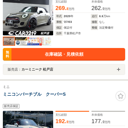
ープン LEDヘッドライト HUD ETC 純正17AW
支払総額
本体価格
269.
262.
8
9
万円
万円
年式
2020
年
走行
6.6
万km
車検
'27/03
修復
なし
保証
保証付
整備
法定整備付
住所
千葉県松戸市
無
在庫確認・見積依頼
料
販売店：
カーミニーク 松戸店
ミニ
ミニコンバーチブル クーパーS
販売店保証
支払総額
本体価格
192.
177.
9
9
万円
万円