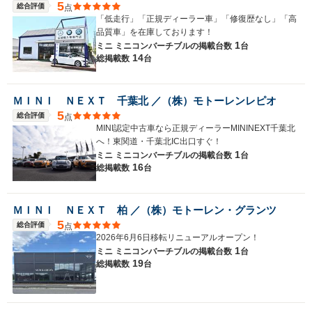
5
総合評価
点
「低走行」「正規ディーラー車」「修復歴なし」「高
品質車」を在庫しております！
1
ミニ ミニコンバーチブルの
掲載台数
台
14
総掲載数
台
ＭＩＮＩ ＮＥＸＴ 千葉北 ／（株）モトーレンレピオ
5
総合評価
点
MINI認定中古車なら正規ディーラーMININEXT千葉北
へ！東関道・千葉北IC出口すぐ！
1
ミニ ミニコンバーチブルの
掲載台数
台
16
総掲載数
台
ＭＩＮＩ ＮＥＸＴ 柏 ／（株）モトーレン・グランツ
5
総合評価
点
2026年6月6日移転リニューアルオープン！
1
ミニ ミニコンバーチブルの
掲載台数
台
19
総掲載数
台