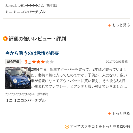
あれ、燃費やガソリン代を気にする以上に、MINIカブリ
Jamesよしモン����さん
（熊本県）
オレに乗ること自体が大きな喜びとなっていることは確か
ミニ ミニコンバーチブル
です！
もっと見る
評価の低いレビュー・評判
今から買うのは覚悟が必要
3
総合評価
2017/09/03投稿
点
2004年頃、新車でクーパーを買って、2年ほど乗っていまし
た。妻共々気に入ってたのですが、子供が二人になり、広い
車が必要になってアウトバックに買い替え、その後も3人目
が生まれてプレマシー、ビアンテと買い替えていきました
が、当時の楽しさが忘れられず、少し余裕ができたのでセカ
だいだいだいだいさん
（愛知県）
ンドカーとして、ミニコンバーチブルを買うことにしまし
ミニ ミニコンバーチブル
た。とは言え新車を買うほどの余裕はなく、見た目もこじん
まりした初代が一番好きだったので、ネットで見つけた格安
もっと見る
のを買いました。ミッションさCVTが壊れやすいと聞いて、
6ATのクーパーSを探しました。結論つしては、まともに動
く国産のファーストカーを持っているなら、オモチャとし
すべてのクチコミをもっと見る(26件)
て、格安セカンドカーとしてありかも。買って8ヶ月で、大