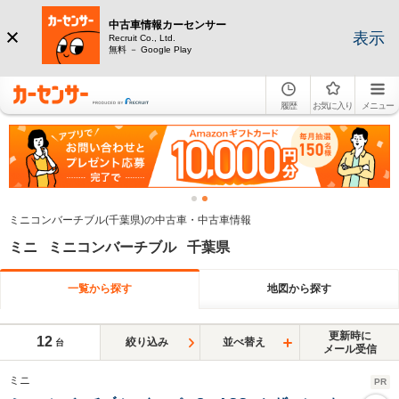
中古車情報カーセンサー
表示
Recruit Co., Ltd.
無料 － Google Play
履歴
お気に入り
メニュー
ミニコンバーチブル(千葉県)の中古車・中古車情報
ミニ ミニコンバーチブル 千葉県
一覧から探す
地図から探す
更新時に
12
絞り込み
並べ替え
台
メール受信
ミニ
PR