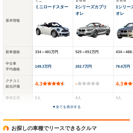
ミニ
ＢＭＷ
ＢＭＷ
ミニロードスター
2シリーズカブリ
1シリー
オレ
オレ
基本情報
新車価格
334～481万円
525～651万円
434～488
中古車
149.3万円
202.7万円
76.6万円
平均価格
クチコミ
4.3
-
4.3
総合評価
乗車定員
2人
4人
4人
▼
全てを表示する
ドア数
2ドア
2ドア
2ドア
全高
全高
全高
お探しの車種でリースできるクルマ
1.39m
1.41m～1.42m
1.4m