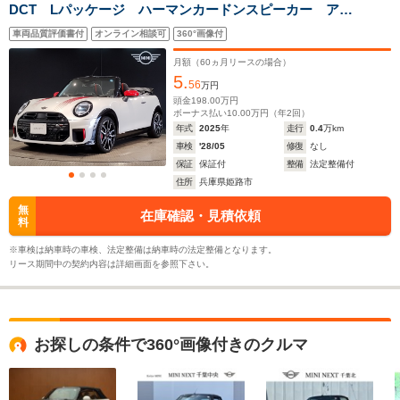
DCT Lパッケージ ハーマンカードンスピーカー アク
ティブクルーズコントロール レッドブレーキキャリパ
車両品質評価書付
オンライン相談可
360°画像付
ー MINIユアーズソフトトップ JCWトリム ワンオー
ナー 全方位カメラ アダプティブサスペンション
月額（
60
ヵ月リースの場合）
5.
56
万円
頭金
198.00
万円
ボーナス払い
10.00
万円（年
2
回）
年式
2025
年
走行
0.4
万km
車検
'28/05
修復
なし
保証
保証付
整備
法定整備付
住所
兵庫県姫路市
無
在庫確認・見積依頼
料
※車検は納車時の車検、法定整備は納車時の法定整備となります。
リース期間中の契約内容は詳細画面を参照下さい。
お探しの条件で360°画像付きのクルマ