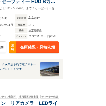
セーフティー HUD Bカメ
ト 半革 シートヒーター コ
LIBERALA仙台店の在庫にご注目頂きありがとうございます。ご不明点・ご要望は【0120-77-8440】まで「カーセンサーを見て電話しました」とご連絡ください。
4.4
(R04)
万km
走行距離
R09)年11月
なし
修復歴
法定整備付
整備
C
フロアMTモード付8AT
ミッション
無
在庫確認・見積依頼
追加
料
：☆★来店予約で電子マネー
レゼント！！☆★
ンライン相談可
車両品質評価書付
ディーラー保証
ョン リアカメラ LEDライ