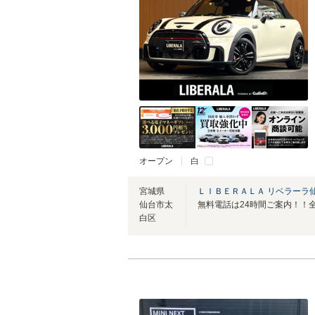
オープン
白
宮城県
ＬＩＢＥＲＡＬＡ リベラーラ
仙台市太
白区