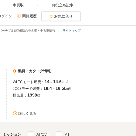
車買取
お役立ち記事
ログイン
閲覧履歴
お気に入り
バーチブル(宮城県)の中古車・中古車情報
サイトマップ
燃費・カタログ情報
14
14.6
WLTCモード燃費：
～
km/l
16.4
16.5
JC08モード燃費：
～
km/l
1998
排気量：
cc
詳しく見る
ミッション
AT/CVT
MT