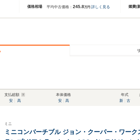
245.8
価格相場
燃費(
平均中古価格：
詳しく見る
万円
る
支払総額
本体価格
年式
安
高
安
高
新
古
ミニ
ミニコンバーチブル ジョン・クーパー・ワーク