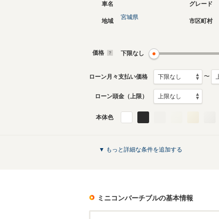
車名
グレード
宮城県
地域
市区町村
現行
3代目
2024年10月～生産中
2016年3
生産モデ
価格
下限なし
ミニコンバーチブルのカタログを見る
〜
ローン月々支払い価格
ローン頭金（上限）
本体色
▼ もっと詳細な条件を追加する
ミニコンバーチブル
の基本情報