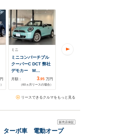
ミニ
ミニ
ミニ
ミニコンバーチブル
ミニコンバーチブル
ミニコンバ
クーパーC DCT 弊社
クーパーS DCT 弊社
クーパーS D
デモカー M…
管理車両 ヴ…
シックトリ
3
4
円
月額：
.95
万円
月額：
.00
万円
月額：
合）
（
60
ヵ月リースの場合）
（
60
ヵ月リースの場合）
（
60
ヵ月リ
リースできるクルマをもっと見る
販売店保証
車 ターボ車 電動オープ