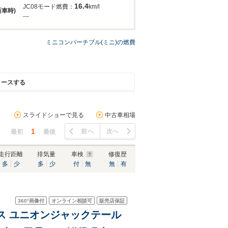
16.4
JC08モード燃費：
km/l
新車時)
---
ミニコンバーチブル(ミニ)の燃費
リースする
スライドショーで見る
中古車相場
1
前へ
次へ
最初
最後
走行距離
排気量
車検
修復歴
多
少
多
少
付
無
無
有
360°
画像付
オンライン相談可
販売店保証
ス ユニオンジャックテール