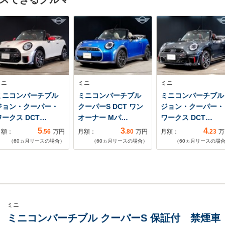
ミニ
ミニ
ミニ
ミニコンバーチブル
ミニコンバーチブル
ミニコンバーチブル
ジョン・クーパー・
クーパーS DCT ワン
ジョン・クーパー・
ワークス DCT…
オーナー Mパ…
ワークス DCT…
5
3
4
月額：
.56
万円
月額：
.80
万円
月額：
.23
万
（
60
ヵ月リースの場合）
（
60
ヵ月リースの場合）
（
60
ヵ月リースの場
ミニ
ミニコンバーチブル クーパーS 保証付 禁煙