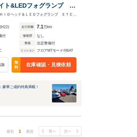
ライト&LEDフォグランプ
保証付 禁煙車 ターボ車 電動オープン 革シート プッシュ＆キーレスゴーＨＩＤヘッド＆ＬＥＤフォグランプ ＥＴＣ パドルシフト 純正１７ＡＷ
7.1
(H22)
万km
走行距離
備付
なし
修復歴
法定整備付
整備
C
フロアMTモード付6AT
ミッション
無
在庫確認・見積依頼
追加
料
：豪華ご成約特典満載！
1
前へ
次へ
最初
最後