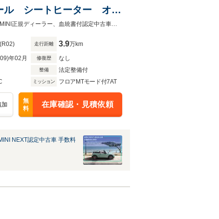
ール シートヒーター オー
ト キーレス パワーステア
MINI正規ディーラーの血統書付認定中古車。皆様のご相談お待ちしております。MINI正規ディーラー、血統書付認定中古車。皆様のお問い合わせ、ご相談心よりお待ちしております。
3.9
(R02)
万km
走行距離
R09)年02月
なし
修復歴
法定整備付
整備
C
フロアMTモード付7AT
ミッション
無
在庫確認・見積依頼
追加
料
INI NEXT認定中古車 手数料