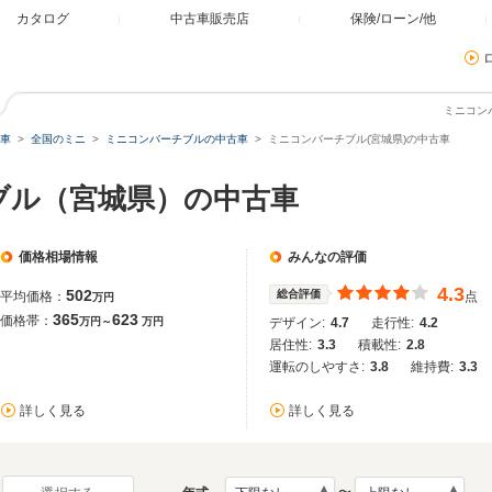
カタログ
中古車販売店
保険/ローン/他
ミニコン
車
全国のミニ
ミニコンバーチブルの中古車
ミニコンバーチブル(宮城県)の中古車
ブル（宮城県）の中古車
価格相場情報
みんなの評価
4.3
502
総合評価
平均価格：
点
万円
365
623
価格帯：
万円～
万円
デザイン:
4.7
走行性:
4.2
居住性:
3.3
積載性:
2.8
運転のしやすさ:
3.8
維持費:
3.3
詳しく見る
詳しく見る