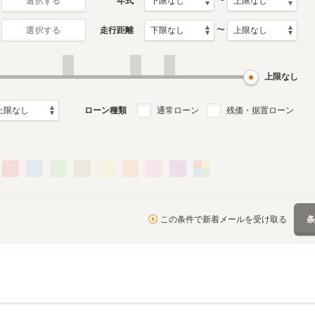
〜
年式
選択する
〜
走行距離
選択する
2代目
初代
月～2024年5月
2009年4月～2016年2月
2004年9月～2009年3月
ル
生産モデル
生産モデル
上限なし
ローン種類
通常ローン
残価・据置ローン
この条件で新着メールを受け取る