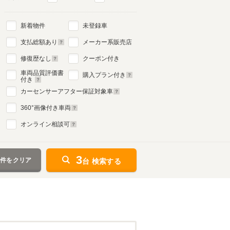
新着物件
未登録車
支払総額あり
メーカー系販売店
修復歴なし
クーポン付き
車両品質評価書
購入プラン付き
付き
カーセンサーアフター保証対象車
360
°画像付き車両
オンライン相談可
3
条件をクリア
台 検索する