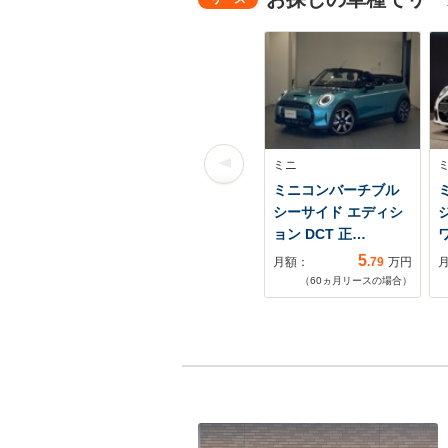
ミニ
ミニコンバーチブル
シーサイド エディシ
ョン DCT 正…
5
月額：
.79
万円
（
60
ヵ月リースの場合）