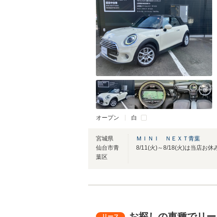
オープン
白
宮城県
ＭＩＮＩ ＮＥＸＴ青葉
仙台市青
葉区
お探しの車種でリー