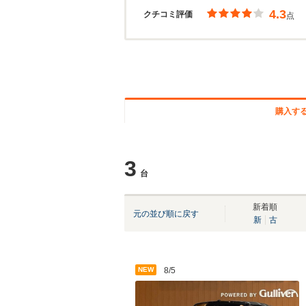
4.3
クチコミ評価
点
購入す
3
台
新着順
元の並び順に戻す
新
古
NEW
8/5