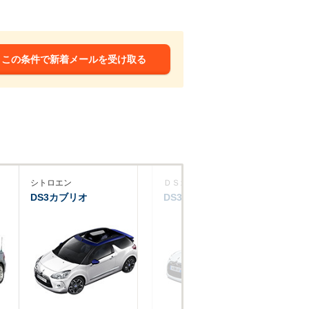
この条件で新着メールを受け取る
シトロエン
ＤＳオートモビル
フ
DS3カブリオ
DS3カブリオ
50