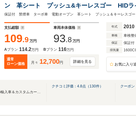
ン 革シート プッシュ&キーレスゴー HID
ETC パドルシフト 純正17AW
2010
年式
支払総額
車両本体価格
109
93
車検整
車検
.9
.8
万円
万円
保証付
保証
114.2
116
A
プラン
B
プラン
万円
万円
1600C
排気量
通常
12,700
詳細を見る
月々
円
ローン価格
お気に入り
クチコミ評価：
4.8
点（
130
件）
クーポン
【REX】はレックスグループの輸入車＆カスタムカー専門店です♪全車鑑定+保証付販売！