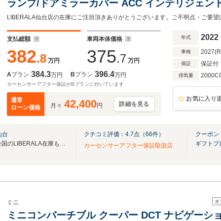
ランプ/ドアミラーカバー ACC インテリジェント
ラ パークアシスト LEDヘッドライト オートライ
ンフォートアクセス 赤ブレーキキャリパー ETC
2022
年式
支払総額
車両本体価格
382
375
2027(
車検
.8
.7
万円
万円
保証付
保証
384.3
396.4
A
プラン
B
プラン
万円
万円
2000C
排気量
カーセンサーアフター保証がBプランに付いています
お気に入り
通常
42,400
詳細を見る
月々
円
ローン価格
仙台
クチコミ評価：
4.7
点（
66
件）
クーポン
無料電話は24時間ご案内！！全国のLIBERALA在庫も見たい方は一括照会が可能です！
ギフトプ
カーセンサーアフター保証取扱店
オ
ミニ
ミニコンバーチブル クーパー DCT ナビゲーシ