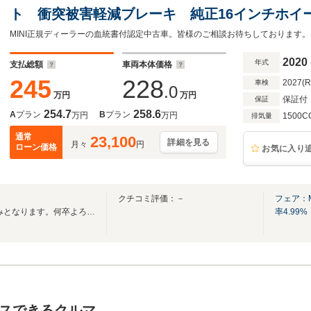
ト 衝突被害軽減ブレーキ 純正16インチホイ
トライト オートワイパー パーキングアシス
リング
2020
年式
支払総額
車両本体価格
245
228
2027(
車検
.0
万円
万円
保証付
保証
254.7
258.6
A
プラン
B
プラン
万円
万円
1500C
排気量
通常
23,100
詳細を見る
月々
円
ローン価格
お気に入り
クチコミ評価：－
フェア：M
8/11(火)～8/18(火)は当店お休みとなります。何卒よろしくお願いいたします。
率4.99%
スできるクルマ