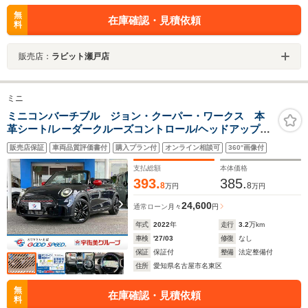
無
在庫確認・見積依頼
料
販売店：
ラビット瀬戸店
ミニ
ミニコンバーチブル ジョン・クーパー・ワークス 本
革シート/レーダークルーズコントロール/ヘッドアップデ
ィスプレイ/シートヒーター/衝突軽減ブレーキ/クリアラン
販売店保証
車両品質評価書付
購入プラン付
オンライン相談可
360°画像付
スソナー/ミラーETC/パドルシフト/ドライビングモード/
バックカメラ/コンフォートアクセス/
支払総額
本体価格
393.
385.
8
8
万円
万円
24,600
通常ローン
月々
円
年式
2022
年
走行
3.2
万km
車検
'27/03
修復
なし
保証
保証付
整備
法定整備付
住所
愛知県名古屋市名東区
無
在庫確認・見積依頼
料