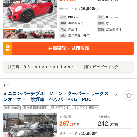
16,800
通常ローン
月々
円
年式
2017
年
走行
3.8
万km
車検
車検整備付
修復
なし
保証
保証付
整備
法定整備付
住所
愛知県春日井市
無
在庫確認・見積依頼
料
販売店：
ＢＢｉｎｔｅｒｎａｔｉｏｎａｌ （有）ビービーインターナショナル
ミニ
ミニコンバーチブル ジョン・クーパー・ワークス ワ
ンオーナー 禁煙車 ペッパーPKG PDC
販売店保証
車両品質評価書付
購入プラン付
オンライン相談可
支払総額
本体価格
267.
242.
3
0
万円
万円
15,900
通常ローン
月々
円