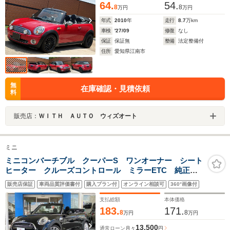
64.
54.
8
8
万円
万円
年式
2010
年
走行
8.7
万km
車検
'27/09
修復
なし
保証
保証無
整備
法定整備付
住所
愛知県江南市
無
在庫確認・見積依頼
料
販売店：
ＷＩＴＨ ＡＵＴＯ ウィズオート
ミニ
ミニコンバーチブル クーパーS ワンオーナー シート
ヒーター クルーズコントロール ミラーETC 純正ナ
ビ バックカメラ レインセンサー オートライト ア
販売店保証
車両品質評価書付
購入プラン付
オンライン相談可
360°画像付
イドリングストップ リアコーナーセンサー マルチフ
ァンクションステアリング
支払総額
本体価格
183.
171.
8
8
万円
万円
13,500
通常ローン
月々
円