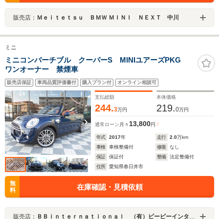
販売店：
Ｍｅｉｔｅｔｓｕ ＢＭＷ ＭＩＮＩ ＮＥＸＴ 中川
ミニ
ミニコンバーチブル クーパーS MINIユアーズPKG
ワンオーナー 禁煙車
販売店保証
車両品質評価書付
購入プラン付
オンライン相談可
支払総額
本体価格
244.
219.
3
0
万円
万円
13,800
通常ローン
月々
円
年式
2017
年
走行
2.0
万km
車検
車検整備付
修復
なし
保証
保証付
整備
法定整備付
住所
愛知県春日井市
無
在庫確認・見積依頼
料
販売店：
ＢＢｉｎｔｅｒｎａｔｉｏｎａｌ （有）ビービーインターナショナル