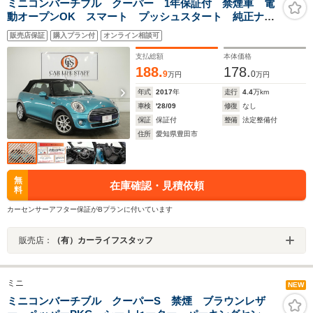
ミニコンバーチブル クーパー 1年保証付 禁煙車 電
動オープンOK スマート プッシュスタート 純正ナ
ビ バックモニター Bluetooth AUX USB ミュージ
販売店保証
購入プラン付
オンライン相談可
ックサーバー アイドリングストップ シートヒータ
ー ETC
支払総額
本体価格
188.
178.
9
0
万円
万円
年式
2017
年
走行
4.4
万km
車検
'28/09
修復
なし
保証
保証付
整備
法定整備付
住所
愛知県豊田市
無
在庫確認・見積依頼
料
カーセンサーアフター保証がBプランに付いています
販売店：
（有）カーライフスタッフ
ミニ
NEW
ミニコンバーチブル クーパーS 禁煙 ブラウンレザ