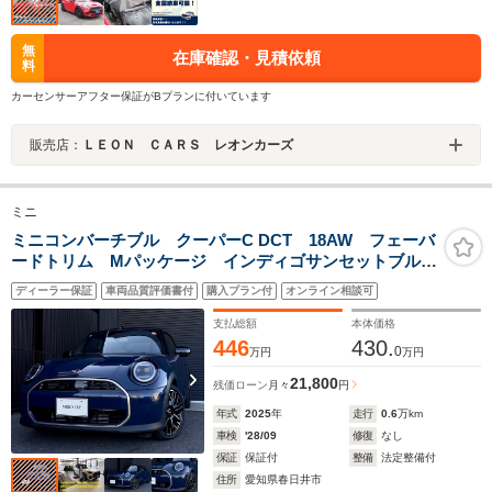
無
在庫確認・見積依頼
料
カーセンサーアフター保証がBプランに付いています
販売店：
ＬＥＯＮ ＣＡＲＳ レオンカーズ
ミニ
ミニコンバーチブル クーパーC DCT 18AW フェーバ
ードトリム Mパッケージ インディゴサンセットブル
ー 純正ナビ アラウンドビュー ACC アダプティブ
ディーラー保証
車両品質評価書付
購入プラン付
オンライン相談可
LED ハンドルヒーター シートヒーター デモカー
禁煙 認定中古車
支払総額
本体価格
446
430.
0
万円
万円
21,800
残価ローン
月々
円
年式
2025
年
走行
0.6
万km
車検
'28/09
修復
なし
保証
保証付
整備
法定整備付
住所
愛知県春日井市