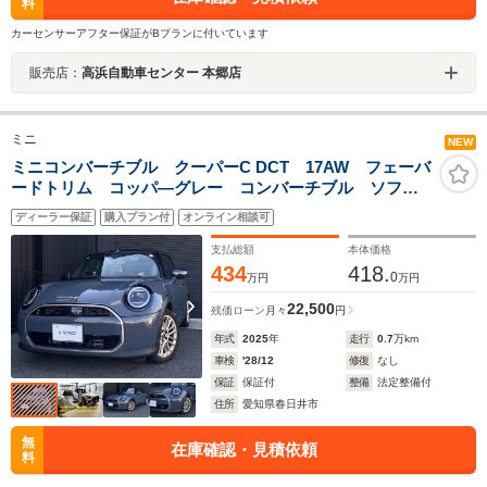
料
カーセンサーアフター保証がBプランに付いています
販売店：
高浜自動車センター 本郷店
ミニ
NEW
ミニコンバーチブル クーパーC DCT 17AW フェーバ
ードトリム コッパ―グレー コンバーチブル ソフト
トップ アダプティブLED ドライバーアシストプラ
ディーラー保証
購入プラン付
オンライン相談可
ス ハンドル+シートヒーター ワンオーナー 認定中古
車
支払総額
本体価格
434
418.
0
万円
万円
22,500
残価ローン
月々
円
年式
2025
年
走行
0.7
万km
車検
'28/12
修復
なし
保証
保証付
整備
法定整備付
住所
愛知県春日井市
無
在庫確認・見積依頼
料