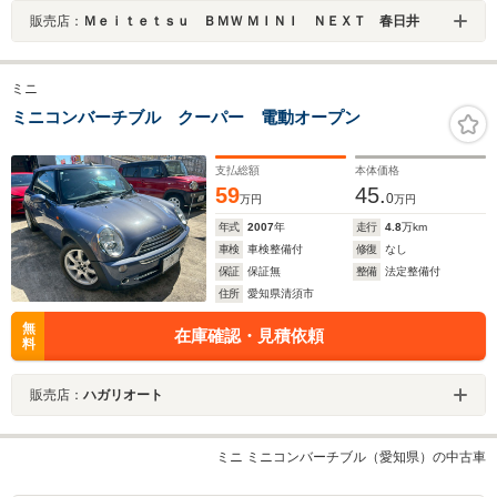
販売店：
Ｍｅｉｔｅｔｓｕ ＢＭＷ ＭＩＮＩ ＮＥＸＴ 春日井
ミニ
ミニコンバーチブル クーパー 電動オープン
支払総額
本体価格
59
45.
0
万円
万円
年式
2007
年
走行
4.8
万km
車検
車検整備付
修復
なし
保証
保証無
整備
法定整備付
住所
愛知県清須市
無
在庫確認・見積依頼
料
販売店：
ハガリオート
ミニ ミニコンバーチブル（愛知県）の中古車