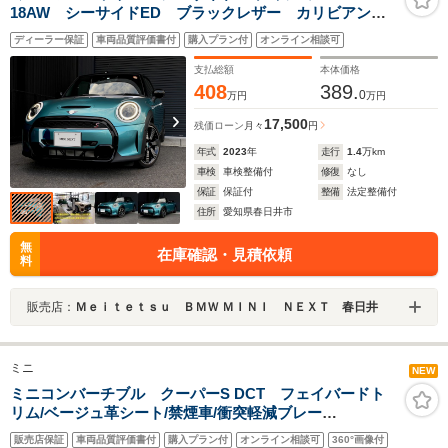
18AW シーサイドED ブラックレザー カリビアンア
クア クーパーS コンバーチブル 純正ナビ ACC シ
ディーラー保証
車両品質評価書付
購入プラン付
オンライン相談可
ートヒーター 前後PDC バックカメラ ソフトトッ
プ 禁煙 ワンオーナー NEXT認定中古車
支払総額
本体価格
408
389.
0
万円
万円
17,500
残価ローン
月々
円
年式
2023
年
走行
1.4
万km
車検
車検整備付
修復
なし
保証
保証付
整備
法定整備付
住所
愛知県春日井市
無
在庫確認・見積依頼
料
販売店：
Ｍｅｉｔｅｔｓｕ ＢＭＷ ＭＩＮＩ ＮＥＸＴ 春日井
ミニ
NEW
ミニコンバーチブル クーパーS DCT フェイバードト
リム/ベージュ革シート/禁煙車/衝突軽減ブレー
キ/ACC/Carplay/AndroidAuto/ナビ/全周囲カメラ/シート
販売店保証
車両品質評価書付
購入プラン付
オンライン相談可
360°画像付