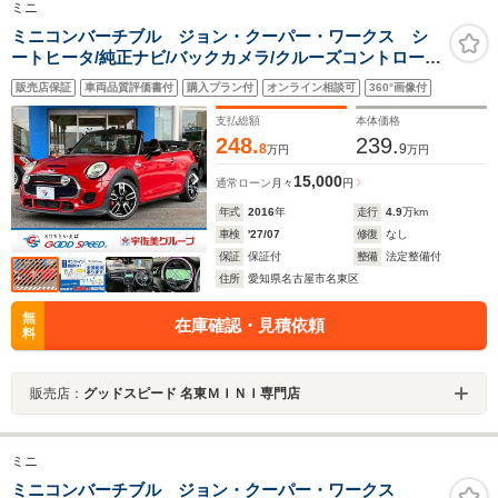
ミニ
ミニコンバーチブル ジョン・クーパー・ワークス シ
ートヒータ/純正ナビ/バックカメラ/クルーズコントロー
ル/F型ドライビングモード/GIGAMOTフロントリップ/プ
販売店保証
車両品質評価書付
購入プラン付
オンライン相談可
360°画像付
ッシュスタート/ヘッドアップディスプレイ/アイドリング
ストップ/パドルシフト/ハーフレザーシート
支払総額
本体価格
248.
239.
8
9
万円
万円
15,000
通常ローン
月々
円
年式
2016
年
走行
4.9
万km
車検
'27/07
修復
なし
保証
保証付
整備
法定整備付
住所
愛知県名古屋市名東区
無
在庫確認・見積依頼
料
販売店：
グッドスピード 名東ＭＩＮＩ専門店
ミニ
ミニコンバーチブル ジョン・クーパー・ワークス