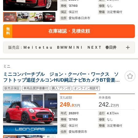
車検
'27/03
修復
なし
保証
保証付
整備
法定整備付
住所
愛知県春日井市
無
在庫確認・見積依頼
料
販売店：
Ｍｅｉｔｅｔｓｕ ＢＭＷ ＭＩＮＩ ＮＥＸＴ 春日井
ミニ
ミニコンバーチブル ジョン・クーパー・ワークス ソ
フトトップ追従クルコンHUD純正ナビBカメラBT音楽ス
マートキーETC革巻きハンドル パドルシフト ステアリン
販売店保証
車両品質評価書付
購入プラン付
オンライン相談可
グリモコン ハーフレザーシート シートヒーター純正ドラ
イブレコーダー
支払総額
本体価格
249.
242.
9
2
万円
万円
年式
2020
年
走行
4.3
万km
車検
'27/03
修復
なし
保証
保証付
整備
法定整備付
住所
愛知県豊田市