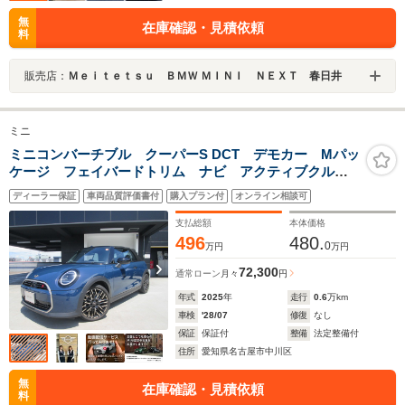
無
在庫確認・見積依頼
料
販売店：
Ｍｅｉｔｅｔｓｕ ＢＭＷ ＭＩＮＩ ＮＥＸＴ 春日井
ミニ
ミニコンバーチブル クーパーS DCT デモカー Mパッ
ケージ フェイバードトリム ナビ アクティブクルー
ズコントロール 電動シート ハーマンカードンスピー
ディーラー保証
車両品質評価書付
購入プラン付
オンライン相談可
カー 認定中古車
支払総額
本体価格
496
480.
0
万円
万円
72,300
通常ローン
月々
円
年式
2025
年
走行
0.6
万km
車検
'28/07
修復
なし
保証
保証付
整備
法定整備付
住所
愛知県名古屋市中川区
無
在庫確認・見積依頼
料