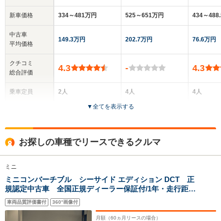
新車価格
334～481万円
525～651万円
434～488
中古車
149.3万円
202.7万円
76.6万円
平均価格
クチコミ
4.3
-
4.3
総合評価
乗車定員
2人
4人
4人
▼
全てを表示する
ドア数
2ドア
2ドア
2ドア
全高
全高
全高
お探しの車種でリースできるクルマ
1.39m
1.41m～1.42m
1.4m
ミニ
ミニコンバーチブル シーサイド エディション DCT 正
全幅
全幅
全
サイズ
規認定中古車 全国正規ディーラー保証付/1年・走行距離
1.69m
1.78m
1.
全長
全長
(全長x全幅x全高)
無制限 シートヒーター アクティブクルーズコントロ
3.72m～3.75m
4.44m～4.47m
4.
車両品質評価書付
360°画像付
ール ワイヤレス充電 アイドリングストップ Apple
Carplay ワンオーナー バックカメラ
月額（
60
ヵ月リースの場合）