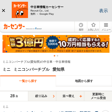
中古車情報カーセンサー
表示
Recruit Co., Ltd.
無料 － Google Play
履歴
お気に入り
メニュー
ミニコンバーチブル(愛知県)の中古車・中古車情報
ミニ ミニコンバーチブル 愛知県
一覧から探す
地図から探す
更新時に
28
絞り込み
並べ替え
台
メール受信
ミニ