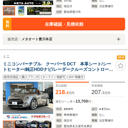
車検
'27/11
修復
なし
保証
保証付
整備
法定整備付
住所
愛知県豊川市
無
在庫確認・見積依頼
料
販売店：
メタオート豊川本店
ミニ
NEW
ミニコンバーチブル クーパーS DCT 本革シート/シー
トヒーター/純正HDDナビ/レーダークルーズコントロー
ル/ミラーETC/コンフォートアクセス/インテリジェントセ
販売店保証
購入プラン付
オンライン相談可
360°画像付
ーフティ/クリアランスソナー/ドライビングモード/アイド
リングストップ/
支払総額
本体価格
218.
207.
8
5
万円
万円
13,700
通常ローン
月々
円
年式
2019
年
走行
4.9
万km
車検
車検整備付
修復
なし
保証
保証付
整備
法定整備付
住所
愛知県名古屋市名東区