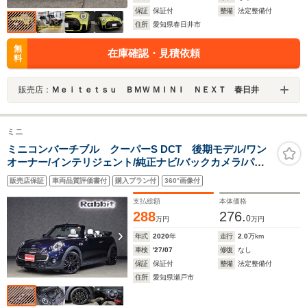
保証
保証付
整備
法定整備付
住所
愛知県春日井市
無
在庫確認・見積依頼
料
販売店：
Ｍｅｉｔｅｔｓｕ ＢＭＷ ＭＩＮＩ ＮＥＸＴ 春日井
ミニ
ミニコンバーチブル クーパーS DCT 後期モデル/ワン
オーナー/インテリジェント/純正ナビ/バックカメラ/パー
クアシスト/ACC/ユニオンジャックテール/ユニオンジャ
販売店保証
車両品質評価書付
購入プラン付
360°画像付
ック柄ソフトトップ/LEDヘッド/アンビエント/ウインドデ
ィフレクター
支払総額
本体価格
288
276.
0
万円
万円
年式
2020
年
走行
2.0
万km
車検
'27/07
修復
なし
保証
保証付
整備
法定整備付
住所
愛知県瀬戸市