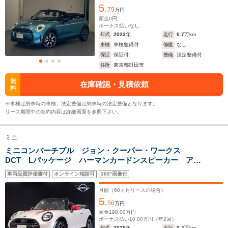
5.
79
万円
ホイールベース
ホイールベース
ホイー
頭金
0
円
-m
-m
ボーナス払いなし
年式
2023
年
走行
0.7
万km
車検
車検整備付
修復
なし
保証
保証付
整備
法定整備付
住所
東京都町田市
WLTCモード
-
-
-
無
在庫確認・見積依頼
燃費
料
※車検は納車時の車検、法定整備は納車時の法定整備となります。
リース期間中の契約内容は詳細画面を参照下さい。
排気量
1598cc
1997～1998cc
1995cc
ミニ
駆動方式
FF
FR
FR
ミニコンバーチブル ジョン・クーパー・ワークス
DCT Lパッケージ ハーマンカードンスピーカー アク
ティブクルーズコントロール レッドブレーキキャリパ
車両品質評価書付
オンライン相談可
360°画像付
ー MINIユアーズソフトトップ JCWトリム ワンオー
ナー 全方位カメラ アダプティブサスペンション
月額（
60
ヵ月リースの場合）
5.
56
万円
頭金
198.00
万円
ボーナス払い
10.00
万円（年
2
回）
年式
2025
年
走行
0.4
万km