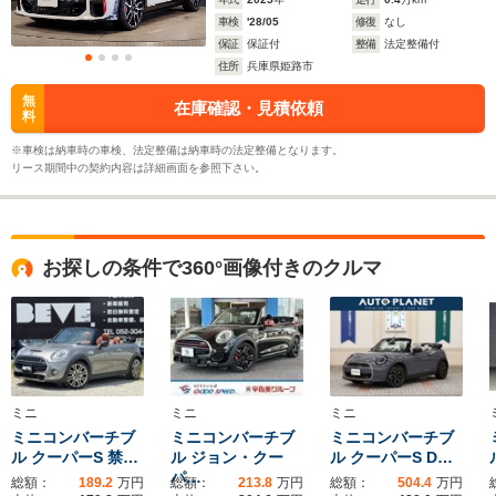
車検
'28/05
修復
なし
保証
保証付
整備
法定整備付
住所
兵庫県姫路市
無
在庫確認・見積依頼
料
※車検は納車時の車検、法定整備は納車時の法定整備となります。
リース期間中の契約内容は詳細画面を参照下さい。
お探しの条件で360°画像付きのクルマ
ミニ
ミニ
ミニ
ミニコンバーチブ
ミニコンバーチブ
ミニコンバーチブ
ル クーパーS 禁…
ル ジョン・クー
ル クーパーS D…
パ…
総額：
189.2
万円
総額：
213.8
万円
総額：
504.4
万円