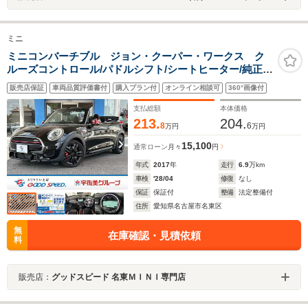
ミニ
ミニコンバーチブル ジョン・クーパー・ワークス ク
ルーズコントロール/パドルシフト/シートヒーター/純正ナ
ビ/バックカメラ/ダイナミカシート/ヘッドアップディスプ
販売店保証
車両品質評価書付
購入プラン付
オンライン相談可
360°画像付
レイ/ドライビングモード/ミラーETC/コンフォートアクセ
ス/オートライト/アイドリングストップ
支払総額
本体価格
213.
204.
8
6
万円
万円
15,100
通常ローン
月々
円
年式
2017
年
走行
6.9
万km
車検
'28/04
修復
なし
保証
保証付
整備
法定整備付
住所
愛知県名古屋市名東区
無
在庫確認・見積依頼
料
販売店：
グッドスピード 名東ＭＩＮＩ専門店