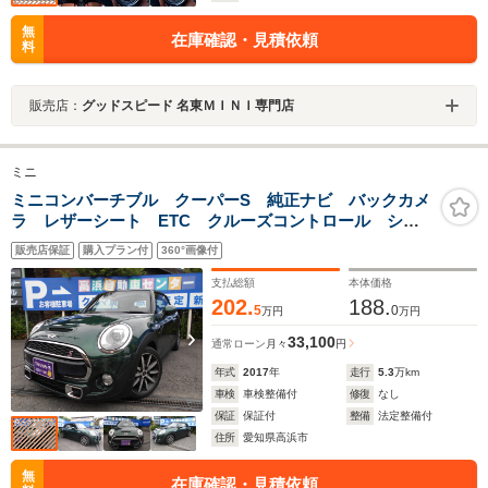
無
在庫確認・見積依頼
料
販売店：
グッドスピード 名東ＭＩＮＩ専門店
ミニ
ミニコンバーチブル クーパーS 純正ナビ バックカメ
ラ レザーシート ETC クルーズコントロール シー
トヒーター プッシュスタート
販売店保証
購入プラン付
360°画像付
支払総額
本体価格
202.
188.
5
0
万円
万円
33,100
通常ローン
月々
円
年式
2017
年
走行
5.3
万km
車検
車検整備付
修復
なし
保証
保証付
整備
法定整備付
住所
愛知県高浜市
無
在庫確認・見積依頼