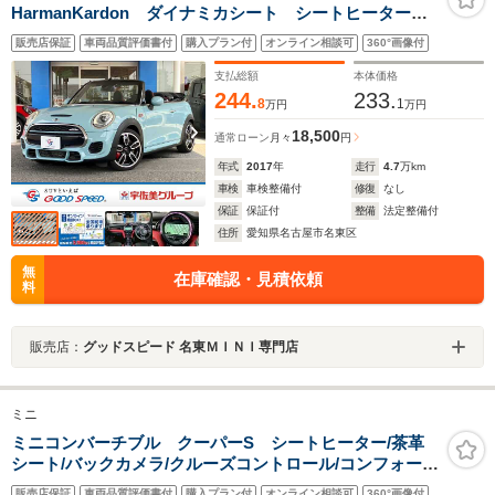
HarmanKardon ダイナミカシート シートヒーター
純正HDDナビ バックカメラ リアコーナーセンサー
販売店保証
車両品質評価書付
購入プラン付
オンライン相談可
360°画像付
クルーズコントロール パドルシフト ヘッドアップデ
ィスプレイ ミラーETC
支払総額
本体価格
244.
233.
8
1
万円
万円
18,500
通常ローン
月々
円
年式
2017
年
走行
4.7
万km
車検
車検整備付
修復
なし
保証
保証付
整備
法定整備付
住所
愛知県名古屋市名東区
無
在庫確認・見積依頼
料
販売店：
グッドスピード 名東ＭＩＮＩ専門店
ミニ
ミニコンバーチブル クーパーS シートヒーター/茶革
シート/バックカメラ/クルーズコントロール/コンフォート
アクセス/ミラーETC/アイドリングストップ/純正18インチ
販売店保証
車両品質評価書付
購入プラン付
オンライン相談可
360°画像付