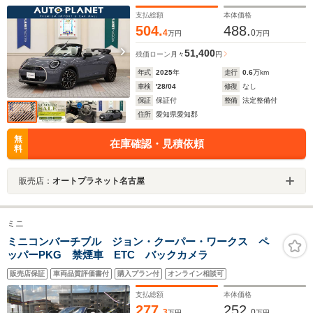
ヒーター/パワーシート/LEDヘッドライト/スマートキー/
ミラーETC/アルミ/
支払総額
本体価格
504.
488.
4
0
万円
万円
51,400
残価ローン
月々
円
年式
2025
年
走行
0.6
万km
車検
'28/04
修復
なし
保証
保証付
整備
法定整備付
住所
愛知県愛知郡
無
在庫確認・見積依頼
料
販売店：
オートプラネット名古屋
ミニ
ミニコンバーチブル ジョン・クーパー・ワークス ペ
ッパーPKG 禁煙車 ETC バックカメラ
販売店保証
車両品質評価書付
購入プラン付
オンライン相談可
支払総額
本体価格
277.
252.
3
0
万円
万円