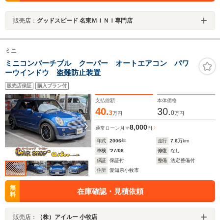
販売店：
グッドスピード 名東ＭＩＮＩ専門店
ミニ
ミニコンバーチブル クーパー オートエアコン パワ
ーウインドウ 盗難防止装置
販売店保証
購入プラン付
支払総額
本体価格
40.
30.
3
0
万円
万円
8,000
通常ローン
月々
円
年式
2006
年
走行
7.6
万km
車検
'27/06
修復
なし
保証
保証付
整備
法定整備付
住所
愛知県小牧市
無
在庫確認・見積依頼
料
販売店：
（株）アイルー 小牧店