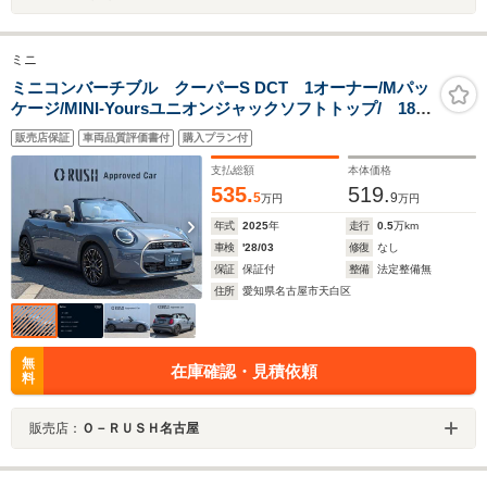
ミニ
ミニコンバーチブル クーパーS DCT 1オーナー/Mパッ
ケージ/MINI‐Yoursユニオンジャックソフトトップ/ 18イ
ンチナイトフラッシュAW/ブラックミラーキャップ/
販売店保証
車両品質評価書付
購入プラン付
支払総額
本体価格
535.
519.
5
9
万円
万円
年式
2025
年
走行
0.5
万km
車検
'28/03
修復
なし
保証
保証付
整備
法定整備無
住所
愛知県名古屋市天白区
無
在庫確認・見積依頼
料
販売店：
Ｏ－ＲＵＳＨ名古屋