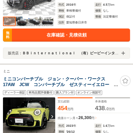
年式
2016
年
走行
4.5
万km
車検
車検整備付
修復
なし
保証
保証付
整備
法定整備付
住所
愛知県春日井市
無
在庫確認・見積依頼
料
販売店：
ＢＢｉｎｔｅｒｎａｔｉｏｎａｌ （有）ビービーインターナショナル
ミニ
ミニコンバーチブル ジョン・クーパー・ワークス
17AW JCW コンバーチブル ゼスティーイエロー 純
正ナビ ACC UKソフトトップ LED 前後PDC バッ
ディーラー保証
車両品質評価書付
購入プラン付
オンライン相談可
クカメラ ブラックホイール ブレンボ カープレイ
ワンオーナー 禁煙 NEXT認定中古車
支払総額
本体価格
454
438.
0
万円
万円
26,300
残価ローン
月々
円
年式
2023
年
走行
1.6
万km
車検
'26/12
修復
なし