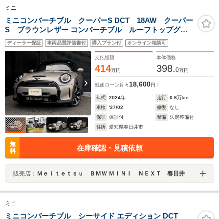
ミニ
ミニコンバーチブル クーパーS DCT 18AW クーパー
S ブラウンレザー コンバーチブル ルーフトップグレ
ー 純正ナビ ACC バックカメラ 前後PDC ウインド
ディーラー保証
車両品質評価書付
購入プラン付
オンライン相談可
ディフレクター付 シートヒーター ワンオーナー 禁
煙 認定中古車
支払総額
本体価格
414
398.
0
万円
万円
18,600
残価ローン
月々
円
年式
2024
年
走行
0.6
万km
車検
'27/02
修復
なし
保証
保証付
整備
法定整備付
住所
愛知県春日井市
無
在庫確認・見積依頼
料
販売店：
Ｍｅｉｔｅｔｓｕ ＢＭＷ ＭＩＮＩ ＮＥＸＴ 春日井
ミニ
ミニコンバーチブル シーサイド エディション DCT