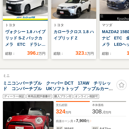
トヨタ
トヨタ
マツダ
ヴォクシー 1.8 ハイブ
カローラクロス 1.8 ハ
MAZDA2 15B
リッド S-Z バックカ
イブリッド Z
ナビ ETC 
メラ ETC ドラレ
メラ LEDヘ
コ CD DVD再生
ト オートエ
396
323
総額：
.2
万円
総額：
.1
万円
総額：
後席モニター クルー
フルセグTV 
ズコントロール LED
減ブレーキ 
ヘッドライト 7人乗
ッドサービス
ミニ
り
ミニコンバーチブル クーパー DCT 17AW チリレッ
ド コンバーチブル UKソフトトップ アップルカープ
レイ シートヒーター チェッカードスポーツシート
ディーラー保証
車両品質評価書付
購入プラン付
オンライン相談可
ウインドディフレクター付 LEDヘッドライト 禁煙
認定中古車
支払総額
本体価格
324
308.
0
万円
万円
7,900
残価ローン
月々
円
年式
2024
年
走行
0.6
万km