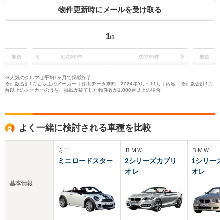
物件更新時にメールを受け取る
1
/1
最初
前の30件
次の30件
最後
※人気のクルマは平均1ヶ月で掲載終了
物件数合計1万台以上のメーカー｜算出データ期間：2024年9月～11月｜内容：物件数合計1万
台以上のメーカーのうち、掲載が終了した物件数が1,000台以上の場合
よく一緒に検討される車種を比較
ミニ
ＢＭＷ
ＢＭＷ
ミニロードスター
2シリーズカブリ
1シリー
オレ
オレ
基本情報