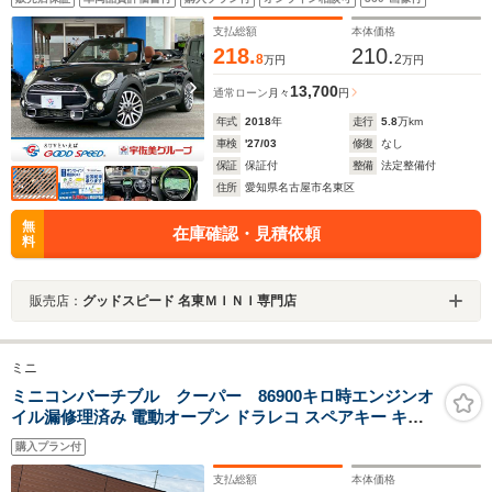
アルミ/プッシュスタート/純正HDDナビ/ステアリングリ
モコン/横滑り防止
支払総額
本体価格
218.
210.
8
2
万円
万円
13,700
通常ローン
月々
円
年式
2018
年
走行
5.8
万km
車検
'27/03
修復
なし
保証
保証付
整備
法定整備付
住所
愛知県名古屋市名東区
無
在庫確認・見積依頼
料
販売店：
グッドスピード 名東ＭＩＮＩ専門店
ミニ
ミニコンバーチブル クーパー 86900キロ時エンジンオ
イル漏修理済み 電動オープン ドラレコ スペアキー キー
レス プッシュスタート 電動格納ドアミラー ETC リア障
購入プラン付
害物センサー フォグライト 禁煙車
支払総額
本体価格