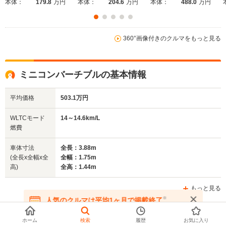
本体：
179.8
万円
本体：
204.6
万円
本体：
488.0
万円
360°画像付きのクルマをもっと見る
ミニコンバーチブルの基本情報
平均価格
503.1万円
WLTCモード
14～14.6km/L
燃費
車体寸法
全長：3.88m
(全長x全幅x全
全幅：1.75m
高)
全高：1.44m
もっと見る
※
人気のクルマは平均1ヶ月で掲載終了
在庫が無くなる前にお問い合わせください
ホーム
検索
履歴
お気に入り
ミニコンバーチブルに関するクチコミ・評価