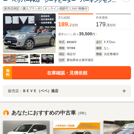
ー ペッパーPKG シートヒーター パーキングセンサ
ー 純正ナビ グリーンモード Bluetooth 電動幌 純
販売店保証
購入プラン付
オンライン相談可
360°画像付
正18インチアルミホイール ドライブレコーダー
支払総額
本体価格
189.
179.
2
8
万円
万円
35,500
通常ローン
月々
円
年式
2016
年
走行
7.7
万km
車検
'27/03
修復
なし
保証
保証付
整備
法定整備付
住所
愛知県名古屋市港区
無
在庫確認・見積依頼
料
販売店：
ＢＥＶＥ（ベベ）港店
あなたにおすすめの中古車
［PR］