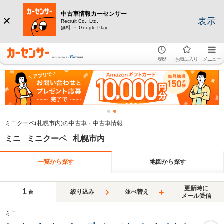
中古車情報カーセンサー
表示
Recruit Co., Ltd.
無料 － Google Play
履歴
お気に入り
メニュー
ミニクーペ(札幌市内)の中古車・中古車情報
ミニ ミニクーペ 札幌市内
一覧から探す
地図から探す
更新時に
1
絞り込み
並べ替え
台
メール受信
ミニ