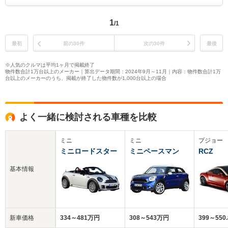
1
/1
最初
前の30件
次の30件
最後
※人気のクルマは平均1ヶ月で掲載終了
物件数合計1万台以上のメーカー｜算出データ期間：2024年9月～11月｜内容：物件数合計1万
台以上のメーカーのうち、掲載が終了した物件数が1,000台以上の場合
よく一緒に検討される車種を比較
ミニ
ミニ
プジョー
ミニロードスター
ミニペースマン
RCZ
基本情報
新車価格
334～481万円
308～543万円
399～550