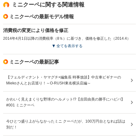
ミニクーペに関する関連情報
ミニクーペの最新モデル情報
消費税の変更により価格を修正
2014年4月1日以降の消費税率（8％）に基づき、価格を修正した（2014.4）
全てを表示する
ミニクーペの最新記事
【フェルディナント・ヤマグチ×編集長 時事放談】中古車ビギナーの
Miekoさんとお店巡り！～O-RUSH東名横浜店編～
かわいく見えまくりな野球のヘルメット!?【吉田由美の勝手にハピバ】
#001 ミニクーペ
今ひとつ盛り上がらなかったミニ クーペだが、100万円台となれば話は
別だ！