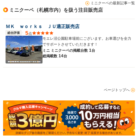
ミニクーペの最新記事一覧
ミニクーペ（札幌市内）を扱う注目販売店
ＭＫ ｗｏｒｋｓ ＪＵ適正販売店
5
総合評価
点
モエレ沼公園駐車場前にございます。お車選びを全力
でサポートさせていただきます！
1
ミニ ミニクーペの
掲載台数
台
14
総掲載数
台
ページトップへ