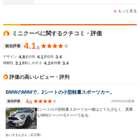
もっと見る
WLTCモード
ミニクーペに関するクチコミ・評価
-
-
-
燃費
4.1
総合評価
点
4.8
4.1
3.4
デザイン :
走行性 :
居住性 :
3.1
4.1
3.4
排気量
1598cc
1598～1995cc
1598cc
積載性 :
運転しやすさ :
維持費 :
駆動方式
FF
FF、4WD
FF
評価の高いレビュー・評判
BMWのMINIで、2シートの小型軽量スポーツカー。
4
総合評価
2025/03/23投稿
点
2シートの小型軽量スポーツカー種はとても少なく、貴重
なMINIクーパーSクーペである。
あいすまんさん
（石川県）