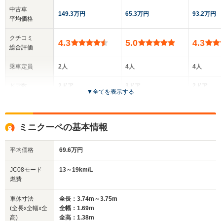
中古車
149.3万円
65.3万円
93.2万円
平均価格
クチコミ
4.3
5.0
4.3
総合評価
乗車定員
2人
4人
4人
ドア数
2ドア
3ドア
2ドア
▼
全てを表示する
全高
全高
全高
1.39m
1.52m～1.53m
1.35m
ミニクーペの基本情報
平均価格
69.6万円
全幅
全幅
全
サイズ
1.69m
1.79m
1.
全長
全長
JC08モード
13～19km/L
(全長x全幅x全高)
3.72m～3.75m
4.12m～4.14m
4.29
燃費
車体寸法
全長：3.74m～3.75m
(全長x全幅x全
全幅：1.69m
ホイールベース
ホイールベース
ホイー
高)
全高：1.38m
-m
-m