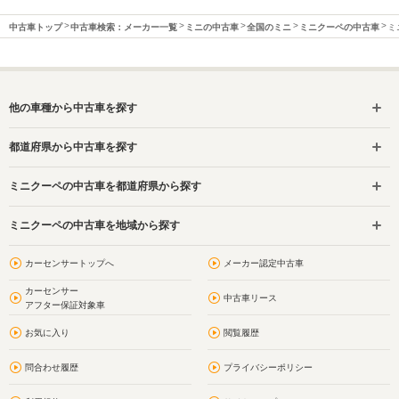
中古車トップ
中古車検索：メーカー一覧
ミニの中古車
全国のミニ
ミニクーペの中古車
ミ
他の車種から中古車を探す
都道府県から中古車を探す
ミニクーペの中古車を都道府県から探す
ミニクーペの中古車を地域から探す
カーセンサートップへ
メーカー認定中古車
カーセンサー
中古車リース
アフター保証対象車
お気に入り
閲覧履歴
問合わせ履歴
プライバシーポリシー