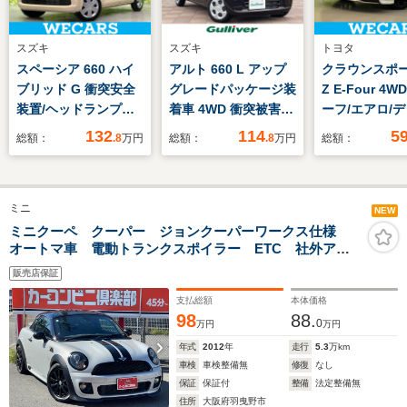
スズキ
スズキ
トヨタ
スペーシア 660 ハイ
アルト 660 L アップ
クラウンスポーツ
ブリッド G 衝突安全
グレードパッケージ装
Z E-Four 4
装置/ヘッドランプ
着車 4WD 衝突被害軽
ーフ/エアロ/
LED/横滑り防止装置/
減ブレーキ/誤発信抑
レイオーディオ
132
114
5
総額：
.8
万円
総額：
.8
万円
総額：
アイドリングストッ
制機能/純正ディスプ
デジタルイン
プ/禁煙車/エアバッグ
レイオーディ
ー/エアーシート
運転席/エアバッグ 助
オ/AppleCarPlay/AndroidAuto/Bluetoo
全方位モニター
ミニ
手席/エアバッグ サイ
バックカメラ/LEDオ
逸脱防止支援
NEW
ド/パワーウインドウ/
ートヘッドライト/前
ム/シート フ
ミニクーペ クーパー ジョンクーパーワークス仕様
オートマ車 電動トランクスポイラー ETC 社外アル
エンジンスタートボタ
席シートヒーター
ミホイール ダウンサス プッシュスタート
ン
販売店保証
支払総額
本体価格
98
88.
0
万円
万円
年式
2012
年
走行
5.3
万km
車検
車検整備無
修復
なし
保証
保証付
整備
法定整備無
住所
大阪府羽曳野市