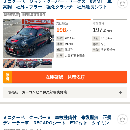
ミニクーペ ジョン・クーパー・ワークス 6速MT 車
高調 社外マフラー 強化クラッチ 社外延長シフトノ
ブ アドバンレーシングアルミホイール デフィ追加メ
販売店保証
車両品質評価書付
ーター 社外LSD モモステ ウイング ルーフスポイ
ラー
支払総額
本体価格
198
197.
0
万円
万円
年式
2012
年
走行
8.1
万km
車検
'26/10
修復
なし
保証
保証付
整備
法定整備無
住所
大阪府羽曳野市
無
在庫確認・見積依頼
料
販売店：
カーコンビニ倶楽部羽曳野店
ミニ
ミニクーペ クーパー S 車検整備付 修復歴無 正規
ディーラー車 RECAROシート ETC付き タイミング
チェーン ステムシール交換