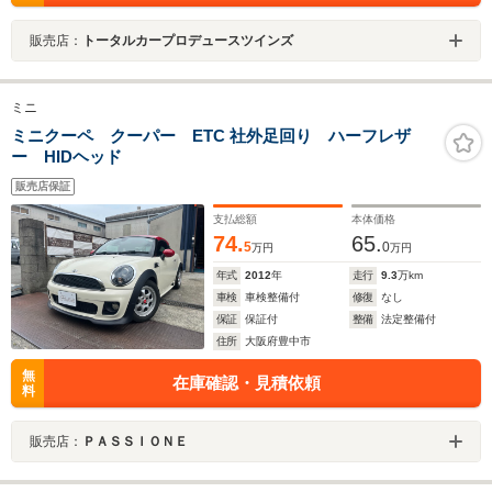
販売店：
トータルカープロデュースツインズ
ミニ
ミニクーペ クーパー ETC 社外足回り ハーフレザ
ー HIDヘッド
販売店保証
支払総額
本体価格
74.
65.
5
0
万円
万円
年式
2012
年
走行
9.3
万km
車検
車検整備付
修復
なし
保証
保証付
整備
法定整備付
住所
大阪府豊中市
無
在庫確認・見積依頼
料
販売店：
ＰＡＳＳＩＯＮＥ