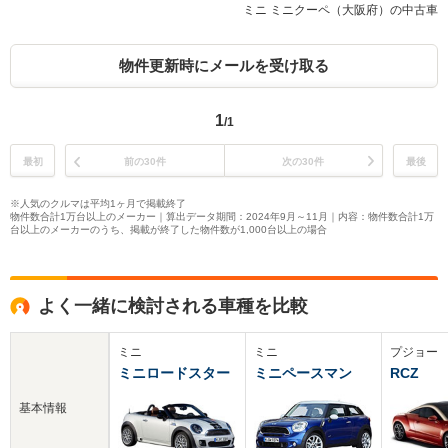
ミニ ミニクーペ（大阪府）の中古車
物件更新時にメールを受け取る
1
/1
最初
前の30件
次の30件
最後
※人気のクルマは平均1ヶ月で掲載終了
物件数合計1万台以上のメーカー｜算出データ期間：2024年9月～11月｜内容：物件数合計1万
台以上のメーカーのうち、掲載が終了した物件数が1,000台以上の場合
よく一緒に検討される車種を比較
ミニ
ミニ
プジョー
ミニロードスター
ミニペースマン
RCZ
基本情報