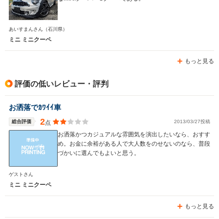
あいすまんさん
（石川県）
ミニ ミニクーペ
もっと見る
評価の低いレビュー・評判
お洒落でｶﾜｲｲ車
2
総合評価
2013/03/27投稿
点
お洒落かつカジュアルな雰囲気を演出したいなら、おすす
め。お金に余裕がある人で大人数をのせないのなら、普段
づかいに選んでもよいと思う。
ゲストさん
ミニ ミニクーペ
もっと見る