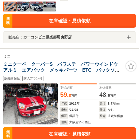
無
在庫確認・見積依頼
料
販売店：
カーコンビニ倶楽部羽曳野店
ミニ
ミニクーペ クーパーS パワステ パワーウインドウ
アルミ エアバック メッキパーツ ETC バックソナ
ー 点検記録簿付 ユーザー買取車
販売店保証
購入プラン付
支払総額
本体価格
59.
48.
8
9
万円
万円
年式
2012
年
走行
9.4
万km
車検
'27/08
修復
なし
保証
保証付
整備
法定整備無
住所
大阪府堺市西区
無
在庫確認・見積依頼
料