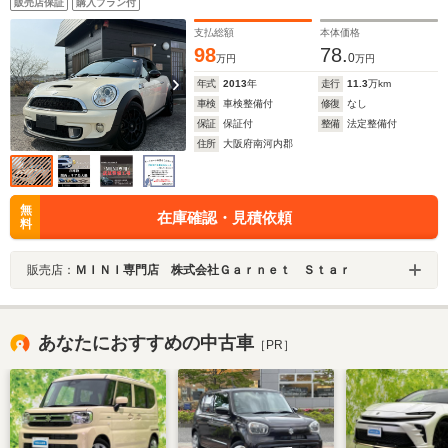
販売店保証
購入プラン付
支払総額
本体価格
98
78.
0
万円
万円
年式
2013
年
走行
11.3
万km
車検
車検整備付
修復
なし
保証
保証付
整備
法定整備付
住所
大阪府南河内郡
無
在庫確認・見積依頼
料
販売店：
ＭＩＮＩ専門店 株式会社Ｇａｒｎｅｔ Ｓｔａｒ
あなたにおすすめの中古車
［PR］