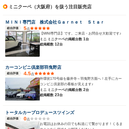
ミニクーペ（大阪府）を扱う注目販売店
ＭＩＮＩ専門店 株式会社Ｇａｒｎｅｔ Ｓｔａｒ
5
総合評価
点
【MINI専門店】です。ご来店・お問合せ大歓迎です♪
1
ミニ ミニクーペの
掲載台数
台
12
総掲載数
台
カーコンビニ倶楽部羽曳野店
4.5
総合評価
点
外環状170号線を藤井寺～羽曳野方面へ！左手にカー
コンビニ倶楽部の看板が見えます♪
2
ミニ ミニクーペの
掲載台数
台
23
総掲載数
台
トータルカープロデュースツインズ
0
総合評価
点
お電話はお休みの日でも転送にて繋がります！くるま