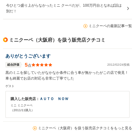
今ひとつ盛り上がらなかったミニ クーペだが、100万円台となれば話は
別だ！
ミニクーペの最新記事一覧
ミニクーペ（大阪府）を扱う販売店クチコミ
ありがとうございます
5
総合評価
2012/02/24投稿
点
黒のミニを探していたがなかなか条件に合う車が無かったがこの店で発見！
車も綺麗でお店の対応も非常に丁寧でした
ゲスト
購入した販売店：
ＡＵＴＯ ＮＯＷ
ミニ ミニクーペ
（2011/11購入）
ミニクーペ（大阪府）を扱う販売店クチコミをもっと見る