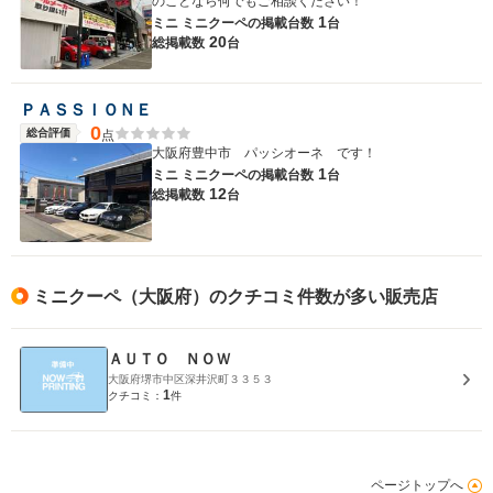
のことなら何でもご相談ください！
1
ミニ ミニクーペの
掲載台数
台
20
総掲載数
台
ＰＡＳＳＩＯＮＥ
0
総合評価
点
大阪府豊中市 パッシオーネ です！
1
ミニ ミニクーペの
掲載台数
台
12
総掲載数
台
ミニクーペ（大阪府）のクチコミ件数が多い販売店
ＡＵＴＯ ＮＯＷ
大阪府堺市中区深井沢町３３５３
1
クチコミ：
件
ページトップへ