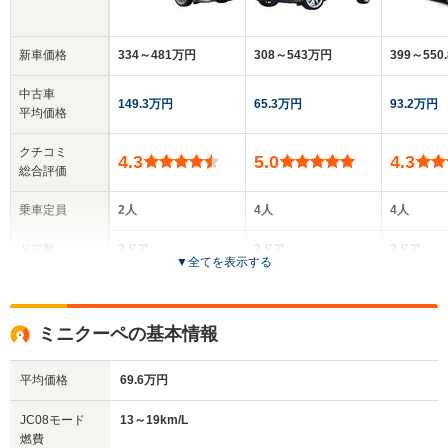
新車価格
334～481万円
308～543万円
399～550
中古車
149.3万円
65.3万円
93.2万円
平均価格
クチコミ
4.3
5.0
4.3
総合評価
乗車定員
2人
4人
4人
ドア数
2ドア
3ドア
2ドア
▼
全てを表示する
全高
全高
全高
1.39m
1.52m～1.53m
1.35m
ミニクーペの基本情報
平均価格
69.6万円
全幅
全幅
全
サイズ
1.69m
1.79m
1.
全長
全長
JC08モード
13～19km/L
(全長x全幅x全高)
3.72m～3.75m
4.12m～4.14m
4.29
燃費