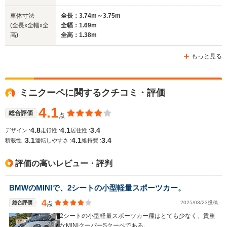
車体寸法
全長：3.74m～3.75m
(全長x全幅x全
全幅：1.69m
ホイールベース
ホイールベース
ホイー
高)
全高：1.38m
-m
-m
もっと見る
WLTCモード
ミニクーペに関するクチコミ・評価
-
-
-
燃費
4.1
総合評価
点
4.8
4.1
3.4
デザイン :
走行性 :
居住性 :
3.1
4.1
3.4
排気量
1598cc
1598～1995cc
1598cc
積載性 :
運転しやすさ :
維持費 :
駆動方式
FF
FF、4WD
FF
評価の高いレビュー・評判
BMWのMINIで、2シートの小型軽量スポーツカー。
4
総合評価
2025/03/23投稿
点
2シートの小型軽量スポーツカー種はとても少なく、貴重
なMINIクーパーSクーペである。