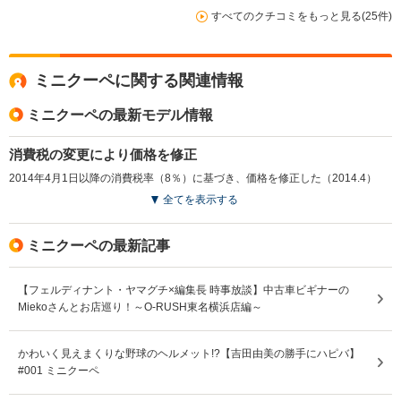
すべてのクチコミをもっと見る(25件)
ミニクーペに関する関連情報
ミニクーペの最新モデル情報
消費税の変更により価格を修正
2014年4月1日以降の消費税率（8％）に基づき、価格を修正した（2014.4）
全てを表示する
ミニクーペの最新記事
【フェルディナント・ヤマグチ×編集長 時事放談】中古車ビギナーの
Miekoさんとお店巡り！～O-RUSH東名横浜店編～
かわいく見えまくりな野球のヘルメット!?【吉田由美の勝手にハピバ】
#001 ミニクーペ