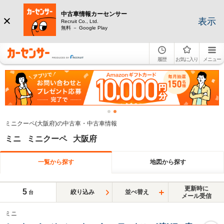
中古車情報カーセンサー
表示
Recruit Co., Ltd.
無料 － Google Play
履歴
お気に入り
メニュー
ミニクーペ(大阪府)の中古車・中古車情報
ミニ ミニクーペ 大阪府
一覧から探す
地図から探す
更新時に
5
絞り込み
並べ替え
台
メール受信
ミニ