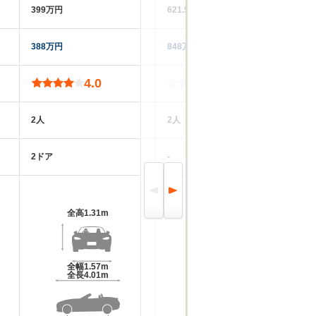
399万円
621.5万円
388万円
848万円
4.0
-
2人
2人
2ドア
-
全高
1.31m
全高
1.12m
全幅
1.57m
全幅
1.58m
全長
4.01m
全長
3.38m