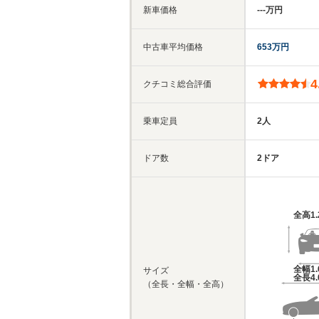
新車価格
‐‐‐万円
中古車平均価格
653万円
4
クチコミ総合評価
乗車定員
2人
ドア数
2ドア
全高
1
全幅
1
サイズ
全長
4
（全長・全幅・全高）