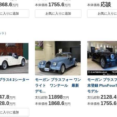
868.6
1755.6
応談
本体価格
本体価格
万円
万円
に入りに追加
お気に入りに追加
お気に入りに
ット）
プラス4 2シーター
モーガン プラスフォー ワン
モーガン プラスフ
ライト ワンテール 最新
未登録 PlusFour
デモ...
モデル
47.8
11898
2128.4
支払総額
支払総額
万円
万円
28.0
1868.6
1755.6
本体価格
本体価格
万円
万円
に入りに追加