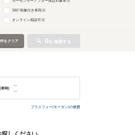
カーセンサーアフター保証対象車
360
°画像付き車両
オンライン相談可
0
条件をクリア
台 検索する
---
新車時)
---
プラスフォー(モーガン)の燃費
お探しください。