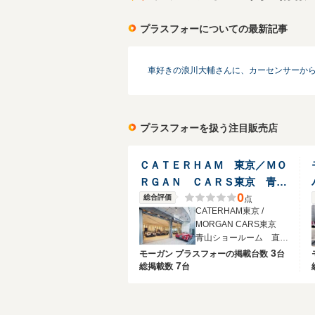
プラスフォーについての最新記事
車好きの浪川大輔さんに、カーセンサーか
プラスフォーを扱う注目販売店
ＣＡＴＥＲＨＡＭ 東京／ＭＯ
ＲＧＡＮ ＣＡＲＳ東京 青山
0
ショールーム
総合評価
点
CATERHAM東京 /
MORGAN CARS東京
青山ショールーム 直営
正規ディーラー
3
モーガン プラスフォーの
掲載台数
台
7
総掲載数
台