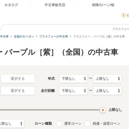
カタログ
中古車販売店
保険/ローン/他
プラスフォ
中古車
全国のモーガン
プラスフォーの中古車
プラスフォー・パープル［紫］の中古車
ー パープル［紫］（全国）の中古車
〜
年式
選択する
〜
走行距離
選択する
上限なし
ローン種類
通常ローン
残価・据置ローン