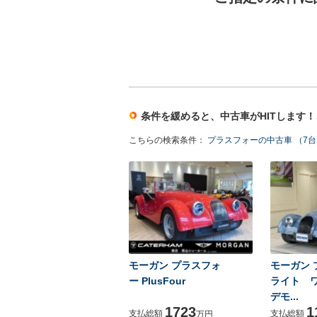
条件を緩めると、中古車がHITします
こちらの検索条件：
プラスフォーの中古車 （7
モーガン プラスフォ
モーガン 
ー PlusFour
ライト 
デモ...
1723
1
支払総額
支払総額
万円