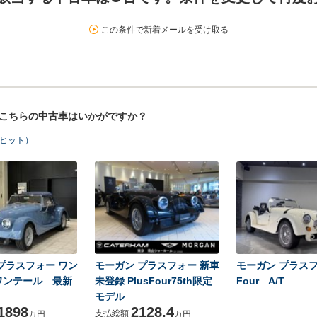
この条件で新着メールを受け取る
！こちらの中古車はいかがですか？
台ヒット）
プラスフォー ワン
モーガン プラスフォー 新車
モーガン プラスフォ
ワンテール 最新
未登録 PlusFour75th限定
Four A/T
モデル
1898
2128.4
支払総額
万円
万円