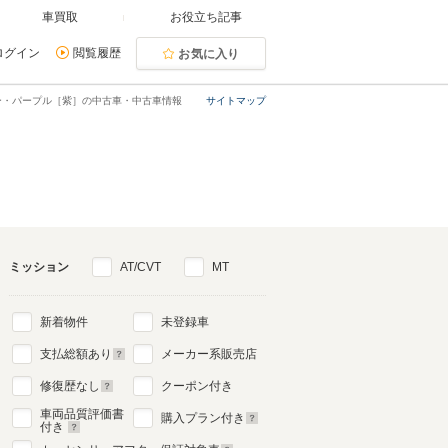
車買取
お役立ち記事
ログイン
閲覧履歴
お気に入り
ー・パープル［紫］の中古車・中古車情報
サイトマップ
ミッション
AT/CVT
MT
新着物件
未登録車
支払総額あり
メーカー系販売店
修復歴なし
クーポン付き
車両品質評価書
購入プラン付き
付き