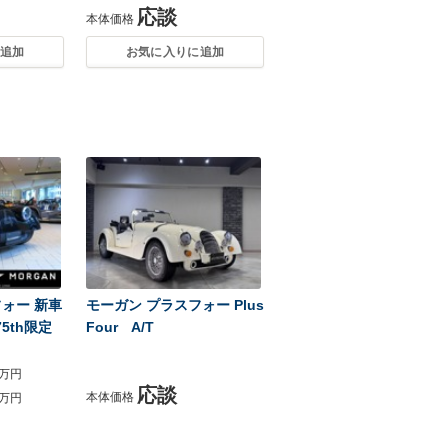
応談
本体価格
追加
お気に入りに追加
ォー 新車
モーガン プラスフォー Plus
75th限定
Four A/T
万円
応談
本体価格
万円