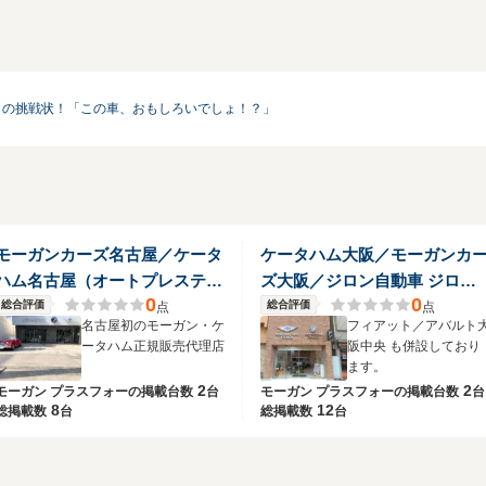
らの挑戦状！「この車、おもしろいでしょ！？」
モーガンカーズ名古屋／ケータ
ケータハム大阪／モーガンカ
ハム名古屋（オートプレステー
ズ大阪／ジロン自動車 ジロン
0
0
ジ名古屋店）
自動車（株）
総合評価
総合評価
点
点
名古屋初のモーガン・ケ
フィアット／アバルト
ータハム正規販売代理店
阪中央 も併設しており
ます。
2
2
モーガン プラスフォーの
掲載台数
台
モーガン プラスフォーの
掲載台数
台
8
12
総掲載数
台
総掲載数
台