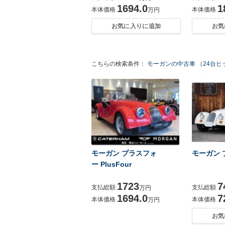
1694.0
1
本体価格
本体価格
万円
お気に入りに追加
お気
こちらの検索条件：
モーガンの中古車 （24台ヒ
モーガン プラスフォ
モーガン 
ー PlusFour
1723
7
支払総額
支払総額
万円
1694.0
7
本体価格
本体価格
万円
お気