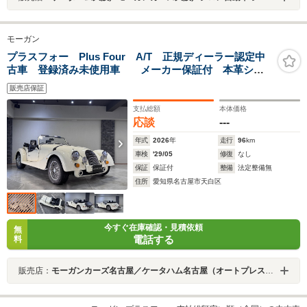
モーガン
プラスフォー Plus Four A/T 正規ディーラー認定中
古車 登録済み未使用車 メーカー保証付 本革シー
ト ポリッシュドワイヤーホイル シートヒーター エア
販売店保証
コン スポットライト ラゲージラック
支払総額
本体価格
応談
---
年式
2026
年
走行
96
km
車検
'29/05
修復
なし
保証
保証付
整備
法定整備無
住所
愛知県名古屋市天白区
今すぐ在庫確認・見積依頼
無
電話する
料
販売店：
モーガンカーズ名古屋／ケータハム名古屋（オートプレステージ名古屋店）