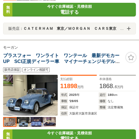
今すぐ在庫確認・見積依頼
無
電話する
料
販売店：
ＣＡＴＥＲＨＡＭ 東京／ＭＯＲＧＡＮ ＣＡＲＳ東京 青山ショールーム
モーガン
プラスフォー ワンライト ワンテール 最新デモカー
UP SCI正規ディーラー車 マイナーチェンジモデル
ワンライト ワンテール BMW製20004気筒ターボ 8速
販売店保証
オンライン相談可
AT エアコンパワステ オプション付
支払総額
本体価格
11898
1868.
6
万円
万円
年式
2025
年
走行
180
km
車検
'28/05
修復
なし
保証
保証付
整備
法定整備無
住所
大阪府大阪市浪速区
今すぐ在庫確認・見積依頼
無
電話する
料