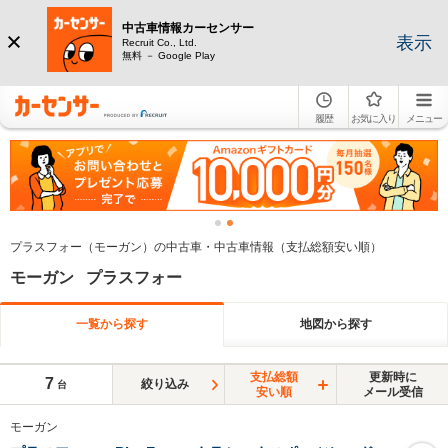
中古車情報カーセンサー
表示
Recruit Co., Ltd.
無料 － Google Play
履歴
お気に入り
メニュー
プラスフォー（モーガン）の中古車・中古車情報（支払総額安い順）
モーガン プラスフォー
一覧から探す
地図から探す
支払総額
更新時に
7
絞り込み
台
安い順
メール受信
モーガン