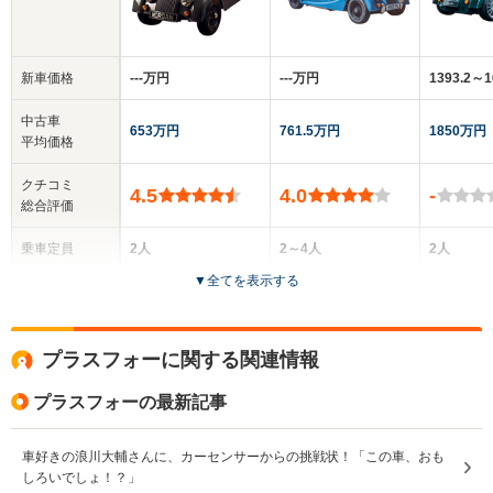
新車価格
‐‐‐万円
‐‐‐万円
1393.2～
中古車
653万円
761.5万円
1850万円
平均価格
クチコミ
4.5
4.0
-
総合評価
乗車定員
2人
2～4人
2人
▼
全てを表示する
ドア数
2ドア
2ドア
2ドア
全高
全高
全
プラスフォーに関する関連情報
1.22m
1.22m～1.32m
1.
プラスフォーの最新記事
全幅
全幅
全
車好きの浪川大輔さんに、カーセンサーからの挑戦状！「この車、おも
サイズ
1.63m
1.61m
1.
しろいでしょ！？」
全長
全長
(全長x全幅x全高)
4.01m
4.01m～4.02m
3.