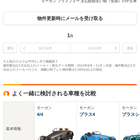
モーガン プラスフォー 支払総額安い順（全国）の中古車
物件更新時にメールを受け取る
1
/1
最初
前の30件
次の30件
最後
※人気のクルマは平均1ヶ月で掲載終了
物件数合計1万台以上のメーカー｜算出データ期間：2024年9月～11月｜内容：物件数合計1万
台以上のメーカーのうち、掲載が終了した物件数が1,000台以上の場合
よく一緒に検討される車種を比較
モーガン
モーガン
モーガン
4/4
プラス4
プラスシ
基本情報