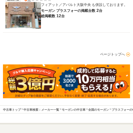
フィアット／アバルト大阪中央 も併設しております。
2
モーガン プラスフォーの
掲載台数
台
12
総掲載数
台
ページトップへ
中古車トップ
中古車検索：メーカー一覧
モーガンの中古車
全国のモーガン
プラスフォーの