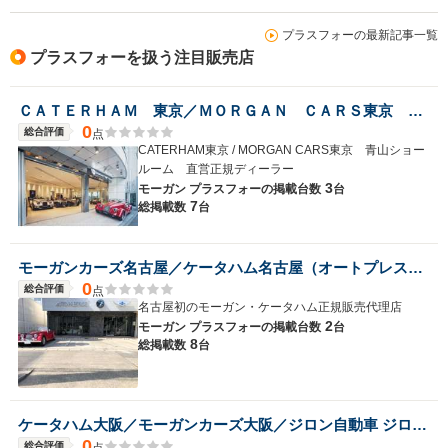
プラスフォーの最新記事一覧
プラスフォーを扱う注目販売店
ホイールベース
ホイールベース
ホイー
-m
-m
ＣＡＴＥＲＨＡＭ 東京／ＭＯＲＧＡＮ ＣＡＲＳ東京 青山ショールーム
0
総合評価
点
CATERHAM東京 / MORGAN CARS東京 青山ショー
ルーム 直営正規ディーラー
3
WLTCモード
モーガン プラスフォーの
掲載台数
台
-
-
-
7
燃費
総掲載数
台
モーガンカーズ名古屋／ケータハム名古屋（オートプレステージ名古屋店）
0
総合評価
点
排気量
1798cc
1999cc
2997cc
名古屋初のモーガン・ケータハム正規販売代理店
2
モーガン プラスフォーの
掲載台数
台
駆動方式
FR
FR
FR
8
総掲載数
台
ケータハム大阪／モーガンカーズ大阪／ジロン自動車 ジロン自動車（株）
0
総合評価
点