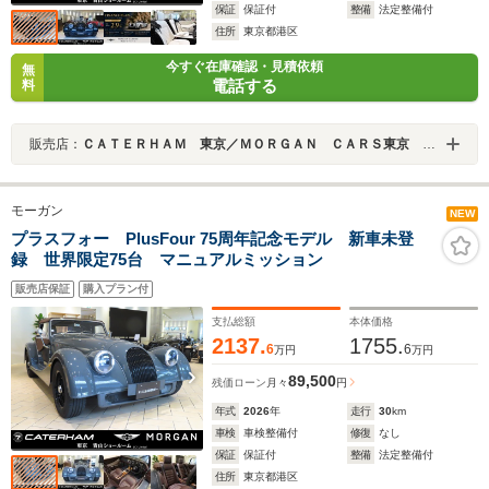
保証
保証付
整備
法定整備付
住所
東京都港区
今すぐ在庫確認・見積依頼
無
電話する
料
販売店：
ＣＡＴＥＲＨＡＭ 東京／ＭＯＲＧＡＮ ＣＡＲＳ東京 青山ショールーム
モーガン
NEW
プラスフォー PlusFour 75周年記念モデル 新車未登
録 世界限定75台 マニュアルミッション
販売店保証
購入プラン付
支払総額
本体価格
2137.
1755.
6
6
万円
万円
89,500
残価ローン
月々
円
年式
2026
年
走行
30
km
車検
車検整備付
修復
なし
保証
保証付
整備
法定整備付
住所
東京都港区