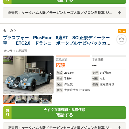
販売店：
ケータハム大阪／モーガンカーズ大阪／ジロン自動車 ジロン自動車（株）
モーガン
NEW
プラスフォー PlusFour 8速AT SCI正規ディーラー
車 ETC2.0 ドラレコ ポータブルナビ+バックカメ
ラ
オンライン相談可
支払総額
本体価格
応談
---
年式
2023
年
走行
0.8
万km
車検
'28/04
修復
なし
保証
保証無
整備
法定整備無
住所
大阪府大阪市浪速区
今すぐ在庫確認・見積依頼
無
電話する
料
販売店：
ケータハム大阪／モーガンカーズ大阪／ジロン自動車 ジロン自動車（株）