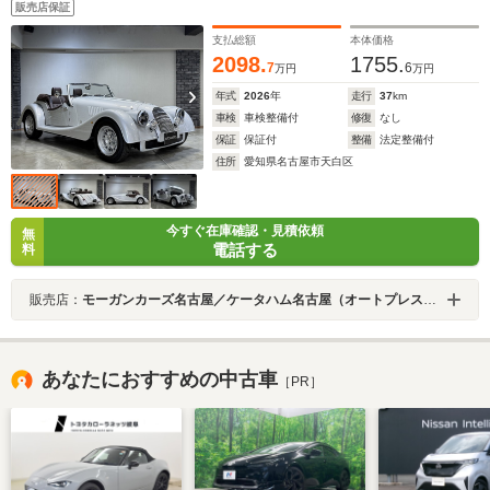
販売店保証
支払総額
本体価格
2098.
1755.
7
6
万円
万円
年式
2026
年
走行
37
km
車検
車検整備付
修復
なし
保証
保証付
整備
法定整備付
住所
愛知県名古屋市天白区
今すぐ在庫確認・見積依頼
無
電話する
料
販売店：
モーガンカーズ名古屋／ケータハム名古屋（オートプレステージ名古屋店）
あなたにおすすめの中古車
［PR］