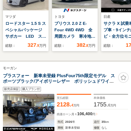
マツダ
トヨタ
日産
ロードスター 1.5 S ス
プリウス 2.0 Z E-
サクラ X 試乗
ペシャルパッケージ
Four 4WD 4WD 全
プ車・9インチ
サポカー LED スマ
周囲カメラ 寒冷地仕
ビ・全方位モ
ートキー
様 衝突被害軽減シス
前・室内ドラ
327
382
1
総額：
.9
万円
総額：
.8
万円
総額：
テム 禁煙車 電動リ
ートハイビーム
アゲート レザー調シ
ケーブル
ート 前席シートエア
モーガン
コン パワーシート
コーナーセンサー ス
プラスフォー 新車未登録 PlusFour75th限定モデル ス
ポーツブラック/アイボリーレザー ポリッシュドワイヤ
マートキー LEDヘッ
ーホイール(5本) 刺繍入りヘッドレスト エアコンディ
ド ETC2.0
販売店保証
購入プラン付
ショニング ストーンガードブラック
支払総額
本体価格
2128.
1755.
4
6
万円
万円
106,400
残価ローン
月々
円
年式
2026
年
走行
35
km
車検
新車未登録
修復
なし