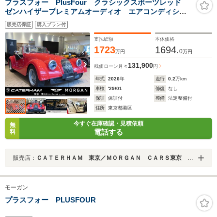
プラスフォー PlusFour クラシックスポーツレッド
ゼンハイザープレミアムオーディオ エアコンディショ
ニング ヒーティッドシート
販売店保証
購入プラン付
支払総額
本体価格
1723
1694.
0
万円
万円
131,900
残価ローン
月々
円
年式
2026
年
走行
0.2
万km
車検
'29/01
修復
なし
保証
保証付
整備
法定整備付
住所
東京都港区
今すぐ在庫確認・見積依頼
無
電話する
料
販売店：
ＣＡＴＥＲＨＡＭ 東京／ＭＯＲＧＡＮ ＣＡＲＳ東京 青山ショールーム
モーガン
プラスフォー PLUSFOUR