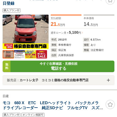
日登録
購入プラン付
支払総額
本体価格
21.
14.
5
5
万円
万円
5,100
通常ローン
月々
円
年式
2012
年
走行
6.3
万km
車検
車検整備付
修復
あり
保証
保証無
整備
法定整備付
住所
兵庫県揖保郡
今すぐ在庫確認・見積依頼
無
電話する
料
販売店：
カートレ太子 コミコミ価格の格安自動車専門店
日産
モコ 660 X ETC LEDヘッドライト バックカメラ
ドライブレコーダー 純正SDナビ フルセグTV スズキ
純正14インチAW スマートキー 走行25378km
購入プラン付
オンライン相談可