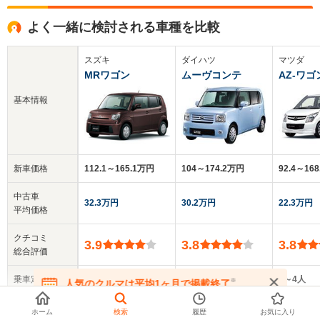
よく一緒に検討される車種を比較
スズキ
ダイハツ
マツダ
MRワゴン
ムーヴコンテ
AZ-ワゴ
基本情報
新車価格
112.1～165.1万円
104～174.2万円
92.4～16
中古車
32.3万円
30.2万円
22.3万円
平均価格
クチコミ
3.9
3.8
3.8
総合評価
乗車定員
4人
4人
3～4人
※
人気のクルマは平均1ヶ月で掲載終了
在庫が無くなる前にお問い合わせください
ドア数
5ドア
5ドア
5ドア
ホーム
検索
履歴
お気に入り
▼
全てを表示する