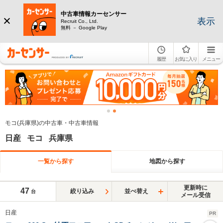
中古車情報カーセンサー
表示
Recruit Co., Ltd.
無料 － Google Play
履歴
お気に入り
メニュー
モコ(兵庫県)の中古車・中古車情報
日産 モコ 兵庫県
一覧から探す
地図から探す
更新時に
47
絞り込み
並べ替え
台
メール受信
日産
PR