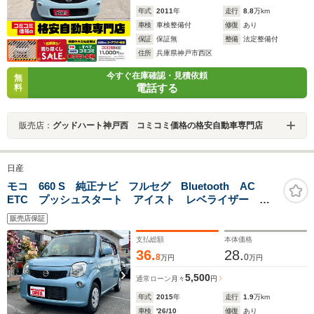
年式
2011
年
走行
8.8
万km
車検
車検整備付
修復
あり
保証
保証無
整備
法定整備付
住所
兵庫県神戸市西区
今すぐ在庫確認・見積依頼
無
電話する
料
販売店：
グッドハート神戸西 コミコミ価格の格安自動車専門店
日産
モコ 660 S 純正ナビ フルセグ Bluetooth AC
ETC プッシュスタート アイスト レベライザー 電
格ミラー 禁煙車
販売店保証
支払総額
本体価格
36.
28.
8
0
万円
万円
5,500
通常ローン
月々
円
年式
2015
年
走行
1.9
万km
車検
'26/10
修復
あり