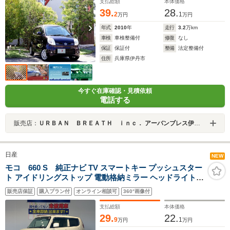
置 電動格納ミラー
支払総額
本体価格
39.
28.
2
1
万円
万円
年式
2010
年
走行
3.2
万km
車検
車検整備付
修復
なし
保証
保証付
整備
法定整備付
住所
兵庫県伊丹市
今すぐ在庫確認・見積依頼
電話する
販売店：
ＵＲＢＡＮ ＢＲＥＡＴＨ ｉｎｃ． アーバンブレス伊丹店
日産
NEW
モコ 660 S 純正ナビ TV スマートキー プッシュスター
ト アイドリングストップ 電動格納ミラー ヘッドライトレ
ベライザー 社外アルミホイール ETC
販売店保証
購入プラン付
オンライン相談可
360°画像付
支払総額
本体価格
29.
22.
9
1
万円
万円