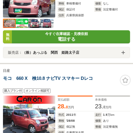
車検
車検整備付
修復
なし
保証
保証付
整備
法定整備付
住所
兵庫県揖保郡
今すぐ在庫確認・見積依頼
無
電話する
料
販売店：
（株）あっぷる 関西 姫路太子店
日産
モコ 660 X 検10.8 ナビTV スマキー Dレコ
購入プラン付
オンライン相談可
支払総額
本体価格
28.
23.
8
8
万円
万円
年式
2011
年
走行
1.9
万km
車検
'28/08
修復
あり
保証
保証無
整備
法定整備無
住所
兵庫県加古郡