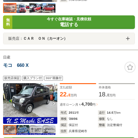
今すぐ在庫確認・見積依頼
無
電話する
料
販売店：
ＣＡＲ ＯＮ（カーオン）
日産
モコ 660 X
販売店保証
購入プラン付
360°画像付
支払総額
本体価格
22.
18.
8
8
万円
万円
4,700
通常ローン
月々
円
年式
2011
年
走行
14.0
万km
車検
'28/06
修復
なし
保証
保証付
整備
法定整備付
住所
兵庫県尼崎市