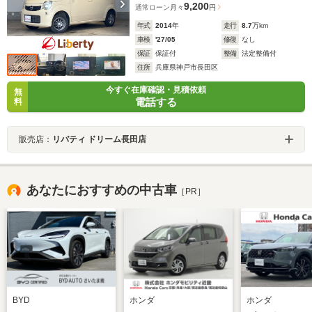
9,200
通常ローン
月々
円
年式
2014
年
走行
8.7
万km
車検
'27/05
修復
なし
保証
保証付
整備
法定整備付
住所
兵庫県神戸市長田区
今すぐ在庫確認・見積依頼
無
電話する
料
販売店：
リバティ ドリーム長田店
あなたにおすすめの中古車
［PR］
BYD
ホンダ
ホンダ