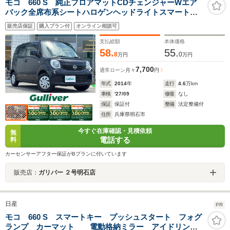
モコ 660 S 純正フロアマットCDチェンジャーWエア
バック全席布系シートハロゲンヘッドライトスマートキ
ースペアキーアイドリングストップワンオーナー取扱説
販売店保証
購入プラン付
オンライン相談可
明書付きABS禁煙車ガソリン車エンジンスタートボタン
保証書
支払総額
本体価格
58.
55.
8
0
万円
万円
7,700
通常ローン
月々
円
年式
2014
年
走行
4.6
万km
車検
'27/09
修復
なし
保証
保証付
整備
法定整備付
住所
兵庫県明石市
今すぐ在庫確認・見積依頼
無
電話する
料
カーセンサーアフター保証がBプランに付いています
販売店：
ガリバー ２号明石店
日産
PR
モコ 660 S スマートキー プッシュスタート フォグ
ランプ カーマット 電動格納ミラー アイドリング