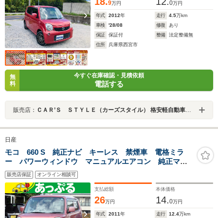
18.
12.
9
0
万円
万円
年式
2012
年
走行
4.5
万km
車検
'28/08
修復
あり
保証
保証付
整備
法定整備無
住所
兵庫県西宮市
今すぐ在庫確認・見積依頼
無
電話する
料
販売店：
ＣＡＲ’Ｓ ＳＴＹＬＥ（カーズスタイル） 格安軽自動車専門店
日産
モコ 660 S 純正ナビ キーレス 禁煙車 電格ミラ
ー パワーウィンドウ マニュアルエアコン 純正マッ
ト・バイザー
販売店保証
オンライン相談可
支払総額
本体価格
26
14.
0
万円
万円
年式
2011
年
走行
12.4
万km