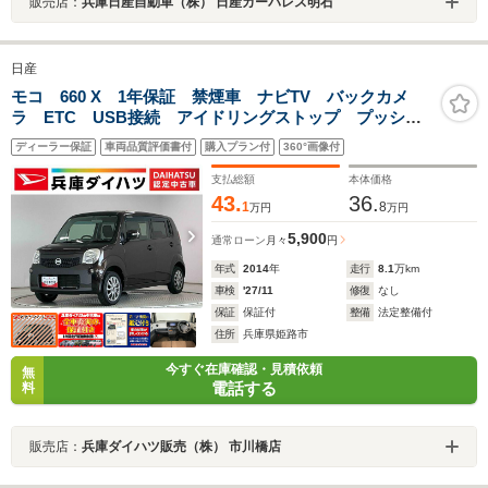
販売店：
兵庫日産自動車（株） 日産カーパレス明石
日産
モコ 660 X 1年保証 禁煙車 ナビTV バックカメ
ラ ETC USB接続 アイドリングストップ プッシュ
スタート オートエアコン ドアバイザー ヘッドライ
ディーラー保証
車両品質評価書付
購入プラン付
360°画像付
トレベライザー 電動格納ミラー 14インチアルミホイ
ール
支払総額
本体価格
43.
36.
1
8
万円
万円
5,900
通常ローン
月々
円
年式
2014
年
走行
8.1
万km
車検
'27/11
修復
なし
保証
保証付
整備
法定整備付
住所
兵庫県姫路市
今すぐ在庫確認・見積依頼
無
電話する
料
販売店：
兵庫ダイハツ販売（株） 市川橋店