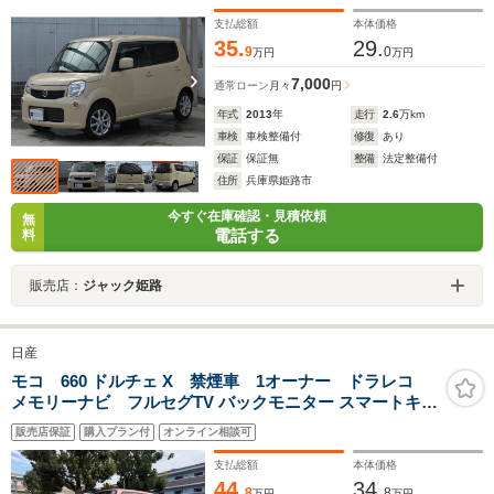
支払総額
本体価格
35.
29.
9
0
万円
万円
7,000
通常ローン
月々
円
年式
2013
年
走行
2.6
万km
車検
車検整備付
修復
あり
保証
保証無
整備
法定整備付
住所
兵庫県姫路市
今すぐ在庫確認・見積依頼
無
電話する
料
販売店：
ジャック姫路
日産
モコ 660 ドルチェ X 禁煙車 1オーナー ドラレコ
メモリーナビ フルセグTV バックモニター スマートキ
ー 電格ウインカードアミラー プッシュスタート ア
販売店保証
購入プラン付
オンライン相談可
ルミホイール 専用シートカバー ISOFIX
支払総額
本体価格
44.
34.
8
8
万円
万円