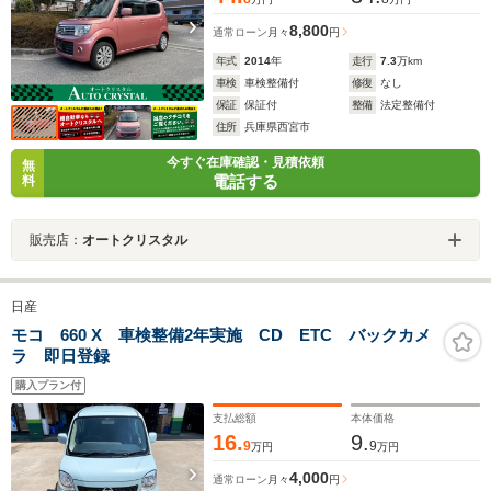
8,800
通常ローン
月々
円
年式
2014
年
走行
7.3
万km
車検
車検整備付
修復
なし
保証
保証付
整備
法定整備付
住所
兵庫県西宮市
今すぐ在庫確認・見積依頼
無
電話する
料
販売店：
オートクリスタル
日産
モコ 660 X 車検整備2年実施 CD ETC バックカメ
ラ 即日登録
購入プラン付
支払総額
本体価格
16.
9.
9
9
万円
万円
4,000
通常ローン
月々
円