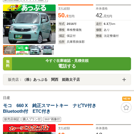
支払総額
本体価格
50.
42.
9
0
万円
万円
年式
2016
年
走行
6.3
万km
車検
車検整備無
修復
あり
保証
保証付
整備
法定整備付
住所
兵庫県揖保郡
今すぐ在庫確認・見積依頼
無
電話する
料
販売店：
（株）あっぷる 関西 姫路太子店
日産
NEW
モコ 660 X 純正スマートキー ナビTV付き
Bluetooth付 ETC付き
販売店保証
購入プラン付
360°画像付
支払総額
本体価格