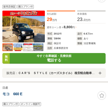
販売店保証
購入プラン付
支払総額
本体価格
29
23.
0
万円
万円
8,800
通常ローン
月々
円
年式
2012
年
走行
6.6
万km
車検
'28/06
修復
あり
保証
保証付
整備
法定整備無
住所
兵庫県西宮市
今すぐ在庫確認・見積依頼
無
電話する
料
販売店：
ＣＡＲ’Ｓ ＳＴＹＬＥ（カーズスタイル） 格安軽自動車専門店
日産
モコ 660 E
購入プラン付
オンライン相談可