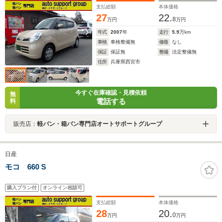
支払総額
本体価格
27
22.
8
万円
万円
年式
2007
年
走行
5.9
万km
車検
車検整備無
修復
なし
保証
保証無
整備
法定整備無
住所
兵庫県西宮市
今すぐ在庫確認・見積依頼
無
電話する
料
販売店：
軽バン・箱バン専門店オートサポートグループ
日産
モコ 660 S
購入プラン付
オンライン相談可
支払総額
本体価格
28
20.
0
万円
万円