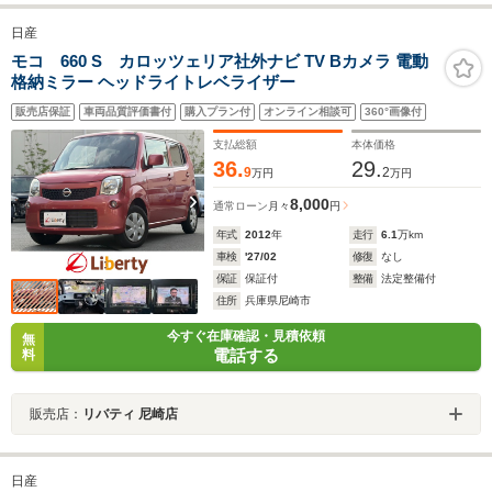
日産
モコ 660 S カロッツェリア社外ナビ TV Bカメラ 電動
格納ミラー ヘッドライトレベライザー
販売店保証
車両品質評価書付
購入プラン付
オンライン相談可
360°画像付
支払総額
本体価格
36.
29.
9
2
万円
万円
8,000
通常ローン
月々
円
年式
2012
年
走行
6.1
万km
車検
'27/02
修復
なし
保証
保証付
整備
法定整備付
住所
兵庫県尼崎市
今すぐ在庫確認・見積依頼
無
電話する
料
販売店：
リバティ 尼崎店
日産