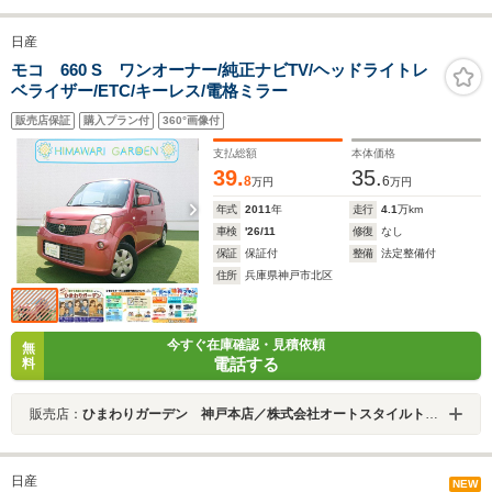
日産
モコ 660 S ワンオーナー/純正ナビTV/ヘッドライトレ
ベライザー/ETC/キーレス/電格ミラー
販売店保証
購入プラン付
360°画像付
支払総額
本体価格
39.
35.
8
6
万円
万円
年式
2011
年
走行
4.1
万km
車検
'26/11
修復
なし
保証
保証付
整備
法定整備付
住所
兵庫県神戸市北区
今すぐ在庫確認・見積依頼
無
電話する
料
販売店：
ひまわりガーデン 神戸本店／株式会社オートスタイルトレーディング
日産
NEW