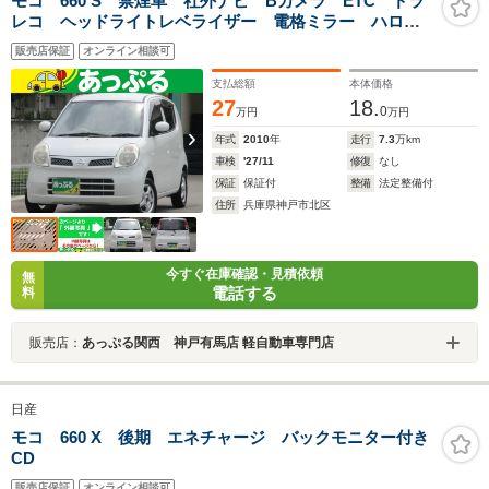
モコ 660 S 禁煙車 社外ナビ Bカメラ ETC ドラ
レコ ヘッドライトレベライザー 電格ミラー ハロゲ
ンヘッドライト マニュアルエアコン パワーウィンド
販売店保証
オンライン相談可
ウ 純正バイザー 社外マット 社外13インチAW
支払総額
本体価格
27
18.
0
万円
万円
年式
2010
年
走行
7.3
万km
車検
'27/11
修復
なし
保証
保証付
整備
法定整備付
住所
兵庫県神戸市北区
今すぐ在庫確認・見積依頼
無
電話する
料
販売店：
あっぷる関西 神戸有馬店 軽自動車専門店
日産
モコ 660 X 後期 エネチャージ バックモニター付き
CD
販売店保証
オンライン相談可