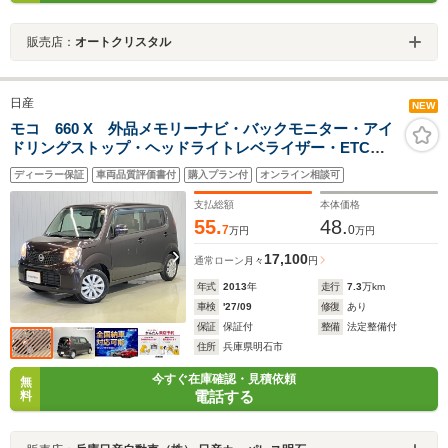
販売店：
オートクリスタル
日産
NEW
モコ 660 X 外品メモリーナビ・バックモニター・アイ
ドリングストップ・ヘッドライトレベライザー・ETC・
インテリジェントキー・
ディーラー保証
車両品質評価書付
購入プラン付
オンライン相談可
支払総額
本体価格
55.
48.
7
0
万円
万円
17,100
通常ローン
月々
円
年式
2013
年
走行
7.3
万km
車検
'27/09
修復
あり
保証
保証付
整備
法定整備付
住所
兵庫県明石市
今すぐ在庫確認・見積依頼
無
電話する
料