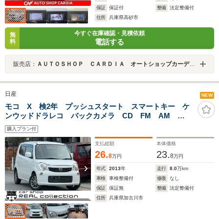
保証
保証付
整備
法定整備付
住所
兵庫県高砂市
今すぐ在庫確認・見積依頼
無
電話する
料
販売店：
ＡＵＴＯＳＨＯＰ ＣＡＲＤＩＡ オートショップカーディア
日産
NEW
モコ X 検2年 プッシュスタート スマートキー ケ
ンウッドドラレコ バックカメラ CD FM AM
USB オートエアコン 社外14インチアルミホイール
購入プラン付
フラットシート
支払総額
本体価格
26.
23.
8
8
万円
万円
年式
2013
年
走行
8.0
万km
車検
車検整備付
修復
なし
保証
保証無
整備
法定整備付
住所
兵庫県加古川市