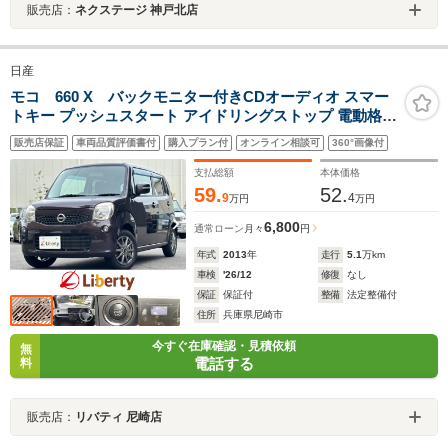
販売店：
ネクステージ 神戸北店
日産
モコ 660 X バックモニター付きCDオーディオ スマー
トキー プッシュスタート アイドリングストップ 電動格納
ミラー オートエアコン ヘッドライトレベライザー 社外ア
販売店保証
車両品質評価書付
購入プラン付
オンライン相談可
360°画像付
ルミホイール
支払総額
本体価格
59.
52.
9
4
万円
万円
6,800
通常ローン
月々
円
年式
2013
年
走行
5.1
万km
車検
'26/12
修復
なし
保証
保証付
整備
法定整備付
住所
兵庫県尼崎市
今すぐ在庫確認・見積依頼
無
電話する
料
販売店：
リバティ 尼崎店