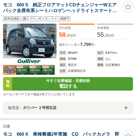
モコ 660 S 純正フロアマットCDチェンジャーWエア
バック全席布系シートハロゲンヘッドライトスマートキ
ースペアキーアイドリングストップワンオーナー取扱説
販売店保証
購入プラン付
オンライン相談可
明書付きABS禁煙車ガソリン車エンジンスタートボタン
保証書
支払総額
本体価格
58.
55.
8
0
万円
万円
7,700
通常ローン
月々
円
年式
2014
年
走行
4.6
万km
車検
'27/09
修復
なし
保証
保証付
整備
法定整備付
住所
兵庫県明石市
今すぐ在庫確認・見積依頼
無
電話する
料
カーセンサーアフター保証がBプランに付いています
販売店：
ガリバー ２号明石店
日産
モコ 660 X 車検整備2年実施 CD バックカメラ 即