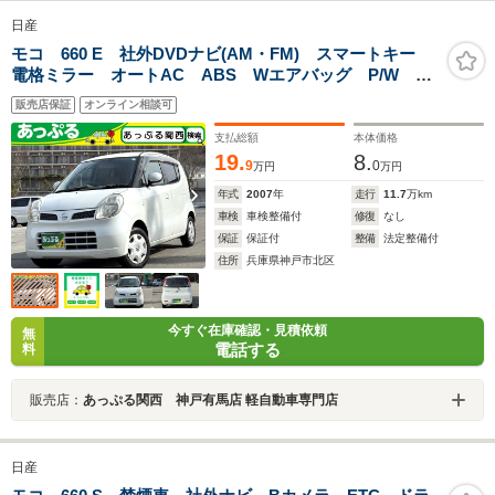
日産
モコ 660 E 社外DVDナビ(AM・FM) スマートキー
電格ミラー オートAC ABS Wエアバッグ P/W パ
ワステ 純正マット バイザー
販売店保証
オンライン相談可
支払総額
本体価格
19.
8.
9
0
万円
万円
年式
2007
年
走行
11.7
万km
車検
車検整備付
修復
なし
保証
保証付
整備
法定整備付
住所
兵庫県神戸市北区
今すぐ在庫確認・見積依頼
無
電話する
料
販売店：
あっぷる関西 神戸有馬店 軽自動車専門店
日産