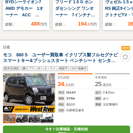
BYDシーライオン7
フリード 1.5 G ホン
ヴェゼル 1.5 e
AWD デモカー 1オ
ダセンシング ワンオ
RS 純正9イン
ーナー ACC
ーナー 7インチナ
クトナビTV・
HUD シートヒータ
ビ バックカメラ ド
ビューカメラ
488
194
3
総額：
万円
総額：
.5
万円
総額：
ー ベンチレーショ
ラレコ ETC 両側電
テールゲート
ン ガラスルーフ 無
動スライドドア アダ
ライブレコー
線充電 本革レザー
プティブクルーズコン
ックカメラ・
日産
トロール シートヒー
Bluetooth
NEW
ター Bluetooth
ナー車
モコ 660 S ユーザー買取車 イクリプス製フルセグナビ
スマートキー&プッシュスタート ベンチシート センター
LEDヘッドライト 衝
アームレスト ETC CD/DVD USB接続 ヘッドライトレベ
突被害軽減ブレーキ
販売店保証
購入プラン付
オンライン相談可
360°画像付
ライザー ダンロップ製タイヤ エナセーブ7分山 スマート
キー2本
支払総額
本体価格
34.
25.
1
8
万円
万円
年式
2014
年
走行
7.6
万km
車検
'27/04
修復
あり
保証
保証付
整備
法定整備付
住所
兵庫県宝塚市
今すぐ在庫確認・見積依頼