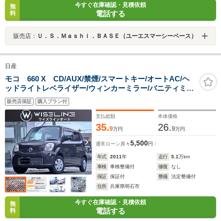
今すぐ在庫確認・見積依頼
無
電話する
料
販売店：
Ｕ．Ｓ．Ｍａｓｈｉ．ＢＡＳＥ（ユーエスマーシーベース）
日産
モコ 660 X CD/AUX/禁煙/スマートキー/オートAC/ヘ
ッドライトレベライザー/ウィンカーミラー/バニティミラ
ー/シートリフター/助手席アンダーボックス/ベンチシート
販売店保証
購入プラン付
支払総額
本体価格
35.
26.
9
9
万円
万円
5,500
通常ローン
月々
円
年式
2011
年
走行
5.1
万km
車検
車検整備付
修復
なし
保証
保証付
整備
法定整備付
住所
兵庫県明石市
今すぐ在庫確認・見積依頼
無
電話する
料