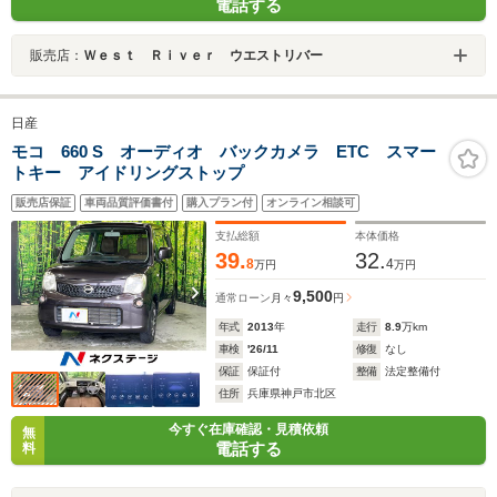
電話する
販売店：
Ｗｅｓｔ Ｒｉｖｅｒ ウエストリバー
日産
モコ 660 S オーディオ バックカメラ ETC スマー
トキー アイドリングストップ
販売店保証
車両品質評価書付
購入プラン付
オンライン相談可
支払総額
本体価格
39.
32.
8
4
万円
万円
9,500
通常ローン
月々
円
年式
2013
年
走行
8.9
万km
車検
'26/11
修復
なし
保証
保証付
整備
法定整備付
住所
兵庫県神戸市北区
今すぐ在庫確認・見積依頼
無
電話する
料