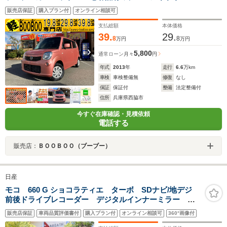
ストップ車 ブラウンシート ヘッドライトレベライザ
販売店保証
購入プラン付
オンライン相談可
ー ABS 盗難防止装置付 エアコン パワステ
支払総額
本体価格
39.
29.
8
8
万円
万円
5,800
通常ローン
月々
円
年式
2013
年
走行
6.6
万km
車検
車検整備無
修復
なし
保証
保証付
整備
法定整備付
住所
兵庫県西脇市
今すぐ在庫確認・見積依頼
電話する
販売店：
ＢＯＯＢＯＯ（ブーブー）
日産
モコ 660 G ショコラティエ ターボ SDナビ/地デジ
前後ドライブレコーダー デジタルインナーミラー ス
マートキー 純正14AW ETC オートライト フォグ
販売店保証
車両品質評価書付
購入プラン付
オンライン相談可
360°画像付
プライバシーガラス ドアバイザー 純正盗難防止装