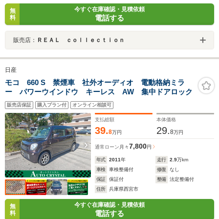
今すぐ在庫確認・見積依頼
無
電話する
料
販売店：
ＲＥＡＬ ｃｏｌｌｅｃｔｉｏｎ
日産
モコ 660 S 禁煙車 社外オーディオ 電動格納ミラ
ー パワーウインドウ キーレス AW 集中ドアロック
販売店保証
購入プラン付
オンライン相談可
支払総額
本体価格
39.
29.
8
8
万円
万円
7,800
通常ローン
月々
円
年式
2011
年
走行
2.9
万km
車検
車検整備付
修復
なし
保証
保証付
整備
法定整備付
住所
兵庫県西宮市
今すぐ在庫確認・見積依頼
無
電話する
料