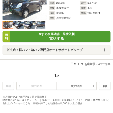
年式
2010
年
走行
5.5
万km
車検
車検整備付
修復
あり
保証
保証無
整備
法定整備付
住所
兵庫県西宮市
今すぐ在庫確認・見積依頼
無
電話する
料
販売店：
軽バン・箱バン専門店オートサポートグループ
日産 モコ（兵庫県）の中古車
1
/2
最初
前の30件
次の30件
最後
※人気のクルマは平均1ヶ月で掲載終了
物件数合計1万台以上のメーカー｜算出データ期間：2024年9月～11月｜内容：物件数合計1万
台以上のメーカーのうち、掲載が終了した物件数が1,000台以上の場合