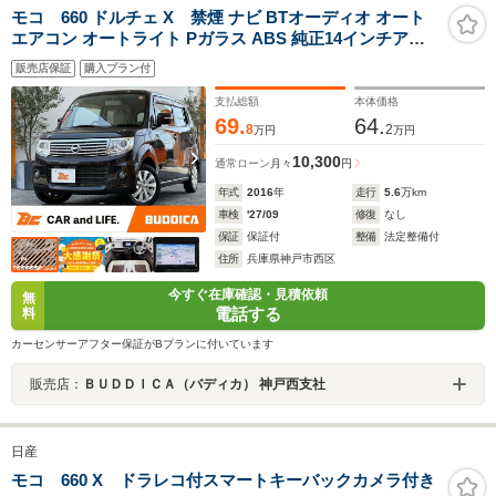
モコ 660 ドルチェ X 禁煙 ナビ BTオーディオ オート
エアコン オートライト Pガラス ABS 純正14インチアル
ミ SRSエアバック CD DVD 革巻きステア スマートキー
販売店保証
購入プラン付
アームレスト チルトステアリング
支払総額
本体価格
69.
64.
8
2
万円
万円
10,300
通常ローン
月々
円
年式
2016
年
走行
5.6
万km
車検
'27/09
修復
なし
保証
保証付
整備
法定整備付
住所
兵庫県神戸市西区
今すぐ在庫確認・見積依頼
無
電話する
料
カーセンサーアフター保証がBプランに付いています
販売店：
ＢＵＤＤＩＣＡ（バディカ） 神戸西支社
日産
モコ 660 X ドラレコ付スマートキーバックカメラ付き