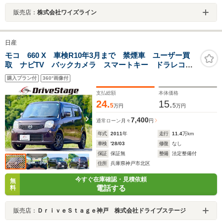
販売店：
株式会社ワイズライン
日産
モコ 660 X 車検R10年3月まで 禁煙車 ユーザー買
取 ナビTV バックカメラ スマートキー ドラレコ
ETC Bluetooth DVD ベンチシート シートリフタ
購入プラン付
360°画像付
ー 社外アルミ ウインカーミラー Pスタート 法定点
検整備付き
支払総額
本体価格
24.
15.
5
5
万円
万円
7,400
通常ローン
月々
円
年式
2011
年
走行
11.4
万km
車検
'28/03
修復
なし
保証
保証無
整備
法定整備付
住所
兵庫県神戸市北区
今すぐ在庫確認・見積依頼
無
電話する
料
販売店：
ＤｒｉｖｅＳｔａｇｅ神戸 株式会社ドライブステージ