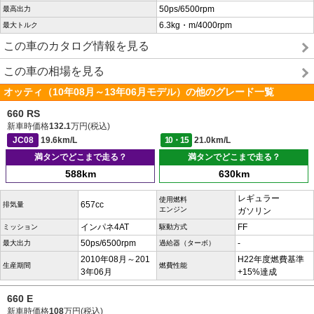
50ps/6500rpm
最高出力
6.3kg・m/4000rpm
最大トルク
この車のカタログ情報を見る
この車の相場を見る
オッティ（10年08月～13年06月モデル）の他のグレード一覧
660 RS
新車時価格
132.1
万円(税込)
JC08
19.6km/L
10・15
21.0km/L
満タンでどこまで走る？
満タンでどこまで走る？
588km
630km
レギュラー
使用燃料
657cc
排気量
エンジン
ガソリン
インパネ4AT
FF
ミッション
駆動方式
50ps/6500rpm
-
最大出力
過給器（ターボ）
2010年08月～201
H22年度燃費基準
生産期間
燃費性能
3年06月
+15%達成
660 E
新車時価格
108
万円(税込)