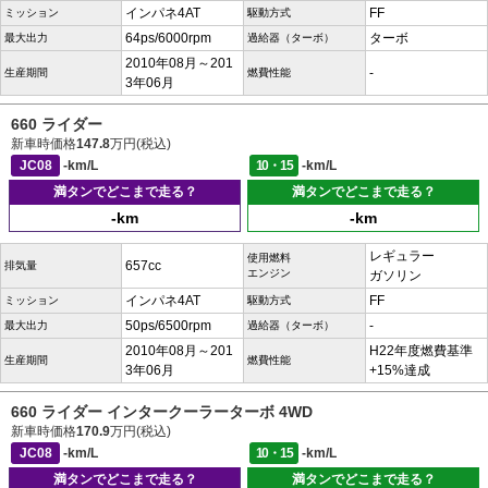
インパネ4AT
FF
ミッション
駆動方式
64ps/6000rpm
ターボ
最大出力
過給器（ターボ）
2010年08月～201
-
生産期間
燃費性能
3年06月
660 ライダー
新車時価格
147.8
万円(税込)
JC08
-km/L
10・15
-km/L
満タンでどこまで走る？
満タンでどこまで走る？
-km
-km
レギュラー
使用燃料
657cc
排気量
エンジン
ガソリン
インパネ4AT
FF
ミッション
駆動方式
50ps/6500rpm
-
最大出力
過給器（ターボ）
2010年08月～201
H22年度燃費基準
生産期間
燃費性能
3年06月
+15%達成
660 ライダー インタークーラーターボ 4WD
新車時価格
170.9
万円(税込)
JC08
-km/L
10・15
-km/L
満タンでどこまで走る？
満タンでどこまで走る？