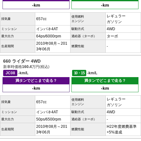
-km
-km
レギュラー
使用燃料
657cc
排気量
エンジン
ガソリン
インパネ4AT
4WD
ミッション
駆動方式
64ps/6000rpm
ターボ
最大出力
過給器（ターボ）
2010年08月～201
-
生産期間
燃費性能
3年06月
660 ライダー 4WD
新車時価格
160.4
万円(税込)
JC08
-km/L
10・15
-km/L
満タンでどこまで走る？
満タンでどこまで走る？
-km
-km
レギュラー
使用燃料
657cc
排気量
エンジン
ガソリン
インパネ4AT
4WD
ミッション
駆動方式
50ps/6500rpm
-
最大出力
過給器（ターボ）
2010年08月～201
H22年度燃費基準
生産期間
燃費性能
3年06月
+5%達成