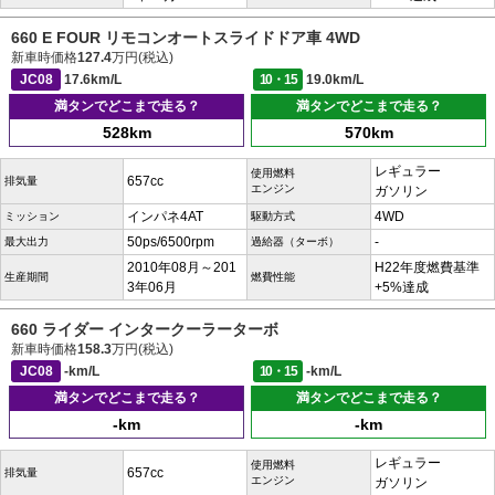
660 E FOUR リモコンオートスライドドア車 4WD
新車時価格
127.4
万円(税込)
JC08
17.6km/L
10・15
19.0km/L
満タンでどこまで走る？
満タンでどこまで走る？
528km
570km
レギュラー
使用燃料
657cc
排気量
エンジン
ガソリン
インパネ4AT
4WD
ミッション
駆動方式
50ps/6500rpm
-
最大出力
過給器（ターボ）
2010年08月～201
H22年度燃費基準
生産期間
燃費性能
3年06月
+5%達成
660 ライダー インタークーラーターボ
新車時価格
158.3
万円(税込)
JC08
-km/L
10・15
-km/L
満タンでどこまで走る？
満タンでどこまで走る？
-km
-km
レギュラー
使用燃料
657cc
排気量
エンジン
ガソリン