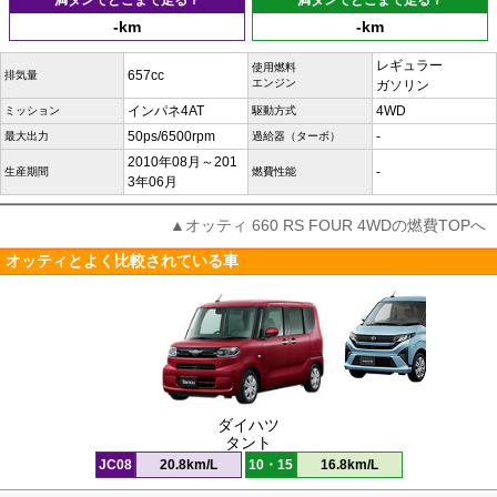
満タンでどこまで走る？
満タンでどこまで走る？
-km
-km
レギュラー
使用燃料
657cc
排気量
エンジン
ガソリン
インパネ4AT
4WD
ミッション
駆動方式
50ps/6500rpm
-
最大出力
過給器（ターボ）
2010年08月～201
-
生産期間
燃費性能
3年06月
▲オッティ 660 RS FOUR 4WDの燃費TOPへ
オッティとよく比較されている車
ダイハツ
タント
JC08
20.8km/L
10・15
16.8km/L