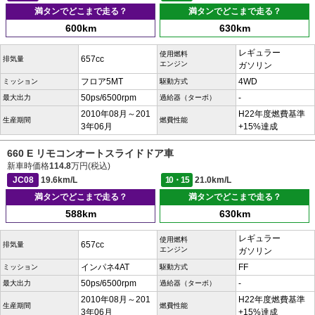
満タンでどこまで走る？
満タンでどこまで走る？
600km
630km
レギュラー
使用燃料
657cc
排気量
エンジン
ガソリン
フロア5MT
4WD
ミッション
駆動方式
50ps/6500rpm
-
最大出力
過給器（ターボ）
2010年08月～201
H22年度燃費基準
生産期間
燃費性能
3年06月
+15%達成
660 E リモコンオートスライドドア車
新車時価格
114.8
万円(税込)
JC08
19.6km/L
10・15
21.0km/L
満タンでどこまで走る？
満タンでどこまで走る？
588km
630km
レギュラー
使用燃料
657cc
排気量
エンジン
ガソリン
インパネ4AT
FF
ミッション
駆動方式
50ps/6500rpm
-
最大出力
過給器（ターボ）
2010年08月～201
H22年度燃費基準
生産期間
燃費性能
3年06月
+15%達成