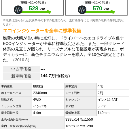
（燃費×タンク容量）
（燃費×タンク容量）
528
570
km
km
※燃費は定められた試験条件の下での数値のため、走行条件等により実際の燃料消費率は異な
ります。
エコインジケーターを全車に標準装備
燃費の状態が良い時に点灯し、ドライバーへのエコドライブを促す
ECOインジケーターが全車に標準設定された。また、一部グレード
体系の見直しが図られ、リーズナブルな価格設定が実現された。ボ
ディカラーに、新色チタニウムグレーを導入。全10色の設定とされ
た。（2010.8）
中古車価格
---
144.7
万円(税込)
新車時価格
880kg
4名
車両重量
乗車定員
2340mm
2列
ホイールベース
シート列数
4WD
インパネ4AT
駆動方式
ミッション
インパネ
5ドア
ミッション位置
ドア数
4.4m
140mm
最小回転半径
最低地上高
3395x1475x1550
全長x全幅x全高(mm)
1895x1275x1290
室内 全長x全幅x全高(mm)