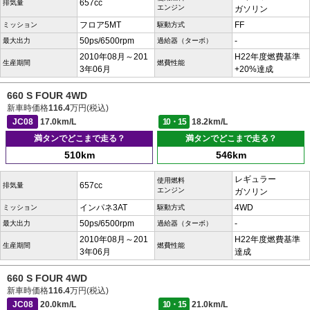
657cc
排気量
エンジン
ガソリン
フロア5MT
FF
ミッション
駆動方式
50ps/6500rpm
-
最大出力
過給器（ターボ）
2010年08月～201
H22年度燃費基準
生産期間
燃費性能
3年06月
+20%達成
660 S FOUR 4WD
新車時価格
116.4
万円(税込)
JC08
17.0km/L
10・15
18.2km/L
満タンでどこまで走る？
満タンでどこまで走る？
510km
546km
レギュラー
使用燃料
657cc
排気量
エンジン
ガソリン
インパネ3AT
4WD
ミッション
駆動方式
50ps/6500rpm
-
最大出力
過給器（ターボ）
2010年08月～201
H22年度燃費基準
生産期間
燃費性能
3年06月
達成
660 S FOUR 4WD
新車時価格
116.4
万円(税込)
JC08
20.0km/L
10・15
21.0km/L