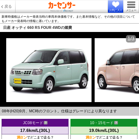
戻る
お気に入り
メニュー
新車時価格はメーカー発表当時の車両本体価格です。また基本情報など、その他の項目について
もメーカー発表時の情報に基いています。
日産 オッティ 660 RS FOUR 4WDの燃費
1/3
08年(H20)9月、MC時のフロント。仕様はグレードにより異なります
JC08モード
10・15モード
17.6km/L(30L)
19.0km/L(30L)
満タン
でどこまで走る？
満タン
でどこまで走る？