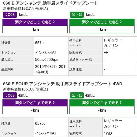
660 E アンシャンテ 助手席スライドアップシート
新車時価格
152.7
万円(税込)
JC08
-km/L
10・15
-km/L
満タンでどこまで走る？
満タンでどこまで走る？
-km
-km
レギュラー
使用燃料
657cc
排気量
エンジン
ガソリン
インパネ4AT
FF
ミッション
駆動方式
50ps/6500rpm
-
最大出力
過給器（ターボ）
2010年08月～201
-
生産期間
燃費性能
3年06月
660 E FOUR アンシャンテ 助手席スライドアップシート 4WD
新車時価格
165.3
万円(税込)
JC08
-km/L
10・15
-km/L
満タンでどこまで走る？
満タンでどこまで走る？
-km
-km
レギュラー
使用燃料
657cc
排気量
エンジン
ガソリン
インパネ4AT
4WD
ミッション
駆動方式