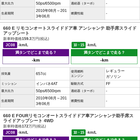
50ps/6500rpm
-
最大出力
過給器（ターボ）
2010年08月～201
-
生産期間
燃費性能
3年06月
660 E リモコンオートスライドドア車 アンシャンテ 助手席スライド
アップシート
新車時価格
159.3
万円(税込)
JC08
-km/L
10・15
-km/L
満タンでどこまで走る？
満タンでどこまで走る？
-km
-km
レギュラー
使用燃料
657cc
排気量
エンジン
ガソリン
インパネ4AT
FF
ミッション
駆動方式
50ps/6500rpm
-
最大出力
過給器（ターボ）
2010年08月～201
-
生産期間
燃費性能
3年06月
660 E FOURリモコンオートスライドドア車アンシャンテ助手席ス
ライドアップシート 4WD
新車時価格
172
万円(税込)
JC08
-km/L
10・15
-km/L