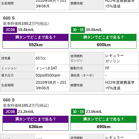
2010年08月～201
H22年度燃費基準
生産期間
燃費性能
3年06月
+5%達成
660 S
新車時価格
105.2
万円(税込)
JC08
18.4km/L
10・15
20.0km/L
満タンでどこまで走る？
満タンでどこまで走る？
552km
600km
レギュラー
使用燃料
657cc
排気量
エンジン
ガソリン
インパネ3AT
FF
ミッション
駆動方式
50ps/6500rpm
-
最大出力
過給器（ターボ）
2010年08月～201
H22年度燃費基準
生産期間
燃費性能
3年06月
+5%達成
660 S
新車時価格
105.2
万円(税込)
JC08
21.2km/L
10・15
23.0km/L
満タンでどこまで走る？
満タンでどこまで走る？
636km
690km
レギュラー
使用燃料