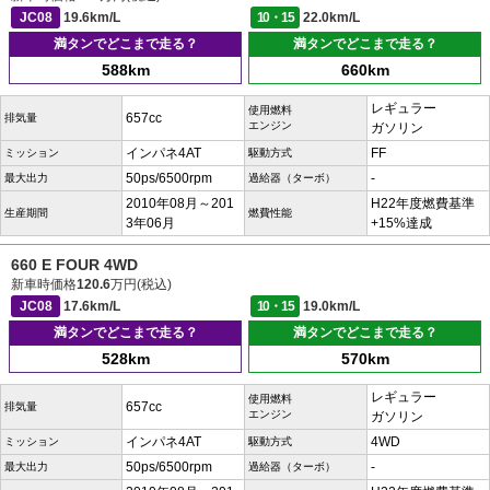
JC08
19.6km/L
10・15
22.0km/L
満タンでどこまで走る？
満タンでどこまで走る？
588km
660km
レギュラー
使用燃料
657cc
排気量
エンジン
ガソリン
インパネ4AT
FF
ミッション
駆動方式
50ps/6500rpm
-
最大出力
過給器（ターボ）
2010年08月～201
H22年度燃費基準
生産期間
燃費性能
3年06月
+15%達成
660 E FOUR 4WD
新車時価格
120.6
万円(税込)
JC08
17.6km/L
10・15
19.0km/L
満タンでどこまで走る？
満タンでどこまで走る？
528km
570km
レギュラー
使用燃料
657cc
排気量
エンジン
ガソリン
インパネ4AT
4WD
ミッション
駆動方式
50ps/6500rpm
-
最大出力
過給器（ターボ）