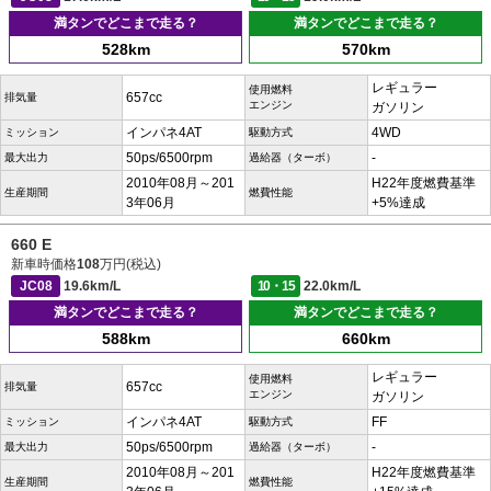
満タンでどこまで走る？
満タンでどこまで走る？
528km
570km
レギュラー
使用燃料
657cc
排気量
エンジン
ガソリン
インパネ4AT
4WD
ミッション
駆動方式
50ps/6500rpm
-
最大出力
過給器（ターボ）
2010年08月～201
H22年度燃費基準
生産期間
燃費性能
3年06月
+5%達成
660 E
新車時価格
108
万円(税込)
JC08
19.6km/L
10・15
22.0km/L
満タンでどこまで走る？
満タンでどこまで走る？
588km
660km
レギュラー
使用燃料
657cc
排気量
エンジン
ガソリン
インパネ4AT
FF
ミッション
駆動方式
50ps/6500rpm
-
最大出力
過給器（ターボ）
2010年08月～201
H22年度燃費基準
生産期間
燃費性能