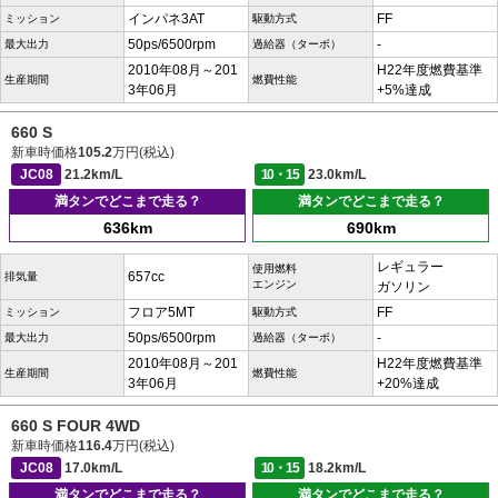
インパネ3AT
FF
ミッション
駆動方式
50ps/6500rpm
-
最大出力
過給器（ターボ）
2010年08月～201
H22年度燃費基準
生産期間
燃費性能
3年06月
+5%達成
660 S
新車時価格
105.2
万円(税込)
JC08
21.2km/L
10・15
23.0km/L
満タンでどこまで走る？
満タンでどこまで走る？
636km
690km
レギュラー
使用燃料
657cc
排気量
エンジン
ガソリン
フロア5MT
FF
ミッション
駆動方式
50ps/6500rpm
-
最大出力
過給器（ターボ）
2010年08月～201
H22年度燃費基準
生産期間
燃費性能
3年06月
+20%達成
660 S FOUR 4WD
新車時価格
116.4
万円(税込)
JC08
17.0km/L
10・15
18.2km/L
満タンでどこまで走る？
満タンでどこまで走る？