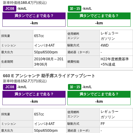
新車時価格
160.4
万円(税込)
JC08
-km/L
10・15
-km/L
満タンでどこまで走る？
満タンでどこまで走る？
-km
-km
レギュラー
使用燃料
657cc
排気量
エンジン
ガソリン
インパネ4AT
4WD
ミッション
駆動方式
50ps/6500rpm
-
最大出力
過給器（ターボ）
2010年08月～201
H22年度燃費基準
生産期間
燃費性能
3年06月
+5%達成
660 E アンシャンテ 助手席スライドアップシート
新車時価格
152.7
万円(税込)
JC08
-km/L
10・15
-km/L
満タンでどこまで走る？
満タンでどこまで走る？
-km
-km
レギュラー
使用燃料
657cc
排気量
エンジン
ガソリン
インパネ4AT
FF
ミッション
駆動方式
50ps/6500rpm
-
最大出力
過給器（ターボ）