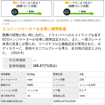
満タン
でどこまで走る？
満タン
でどこまで走る？
（燃費×タンク容量）
（燃費×タンク容量）
-
-
km
km
※燃費は定められた試験条件の下での数値のため、走行条件等により実際の燃料消費率は異な
ります。
エコインジケーターを全車に標準装備
燃費の状態が良い時に点灯し、ドライバーへのエコドライブを促す
ECOインジケーターが全車に標準設定された。また、一部グレード
体系の見直しが図られ、リーズナブルな価格設定が実現された。ボ
ディカラーに、新色チタニウムグレーを導入。全10色の設定とされ
た。（2010.8）
中古車価格
---
165.3
万円(税込)
新車時価格
910kg
4名
車両重量
乗車定員
-mm
2列
ホイールベース
シート列数
4WD
インパネ4AT
駆動方式
ミッション
インパネ
5ドア
ミッション位置
ドア数
-m
-mm
最小回転半径
最低地上高
3395x1475x1550
全長x全幅x全高(mm)