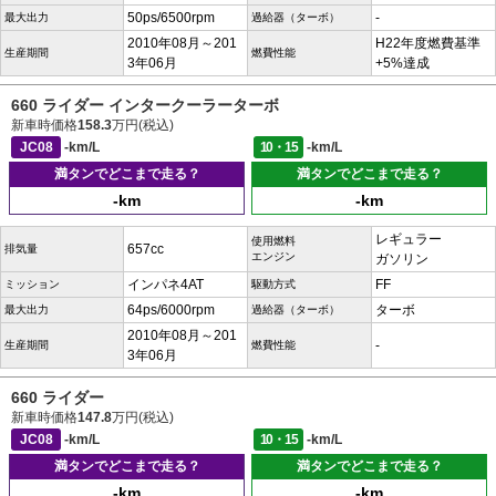
50ps/6500rpm
-
最大出力
過給器（ターボ）
2010年08月～201
H22年度燃費基準
生産期間
燃費性能
3年06月
+5%達成
660 ライダー インタークーラーターボ
新車時価格
158.3
万円(税込)
JC08
-km/L
10・15
-km/L
満タンでどこまで走る？
満タンでどこまで走る？
-km
-km
レギュラー
使用燃料
657cc
排気量
エンジン
ガソリン
インパネ4AT
FF
ミッション
駆動方式
64ps/6000rpm
ターボ
最大出力
過給器（ターボ）
2010年08月～201
-
生産期間
燃費性能
3年06月
660 ライダー
新車時価格
147.8
万円(税込)
JC08
-km/L
10・15
-km/L
満タンでどこまで走る？
満タンでどこまで走る？
-km
-km