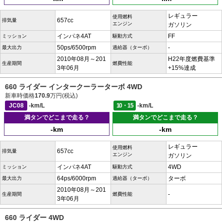
レギュラー
使用燃料
657cc
排気量
エンジン
ガソリン
インパネ4AT
FF
ミッション
駆動方式
50ps/6500rpm
-
最大出力
過給器（ターボ）
2010年08月～201
H22年度燃費基準
生産期間
燃費性能
3年06月
+15%達成
660 ライダー インタークーラーターボ 4WD
新車時価格
170.9
万円(税込)
JC08
-km/L
10・15
-km/L
満タンでどこまで走る？
満タンでどこまで走る？
-km
-km
レギュラー
使用燃料
657cc
排気量
エンジン
ガソリン
インパネ4AT
4WD
ミッション
駆動方式
64ps/6000rpm
ターボ
最大出力
過給器（ターボ）
2010年08月～201
-
生産期間
燃費性能
3年06月
660 ライダー 4WD