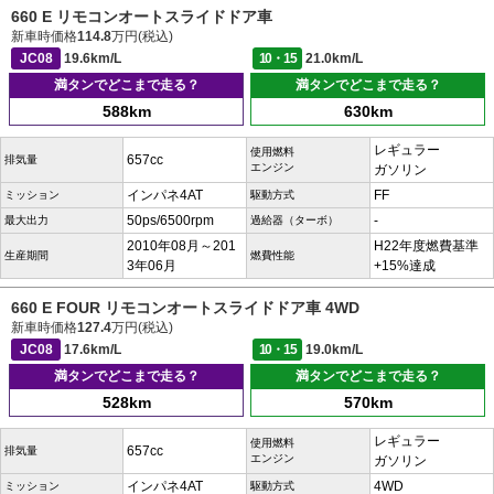
660 E リモコンオートスライドドア車
新車時価格
114.8
万円(税込)
JC08
19.6km/L
10・15
21.0km/L
満タンでどこまで走る？
満タンでどこまで走る？
588km
630km
レギュラー
使用燃料
657cc
排気量
エンジン
ガソリン
インパネ4AT
FF
ミッション
駆動方式
50ps/6500rpm
-
最大出力
過給器（ターボ）
2010年08月～201
H22年度燃費基準
生産期間
燃費性能
3年06月
+15%達成
660 E FOUR リモコンオートスライドドア車 4WD
新車時価格
127.4
万円(税込)
JC08
17.6km/L
10・15
19.0km/L
満タンでどこまで走る？
満タンでどこまで走る？
528km
570km
レギュラー
使用燃料
657cc
排気量
エンジン
ガソリン
インパネ4AT
4WD
ミッション
駆動方式