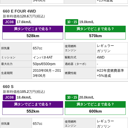
3年06月
+15%達成
660 E FOUR 4WD
新車時価格
120.6
万円(税込)
JC08
17.6km/L
10・15
19.0km/L
満タンでどこまで走る？
満タンでどこまで走る？
528km
570km
レギュラー
使用燃料
657cc
排気量
エンジン
ガソリン
インパネ4AT
4WD
ミッション
駆動方式
50ps/6500rpm
-
最大出力
過給器（ターボ）
2010年08月～201
H22年度燃費基準
生産期間
燃費性能
3年06月
+5%達成
660 S
新車時価格
105.2
万円(税込)
JC08
18.4km/L
10・15
20.0km/L
満タンでどこまで走る？
満タンでどこまで走る？
552km
600km
レギュラー
使用燃料
657cc
排気量
エンジン
ガソリン