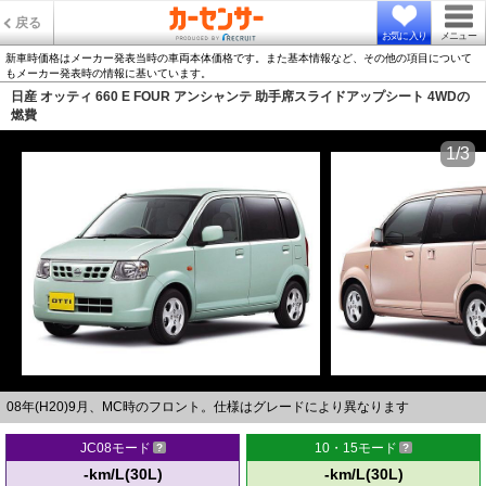
戻る
お気に入り
メニュー
新車時価格はメーカー発表当時の車両本体価格です。また基本情報など、その他の項目について
もメーカー発表時の情報に基いています。
日産 オッティ 660 E FOUR アンシャンテ 助手席スライドアップシート 4WDの
燃費
1/3
08年(H20)9月、MC時のフロント。仕様はグレードにより異なります
JC08モード
10・15モード
-km/L(30L)
-km/L(30L)