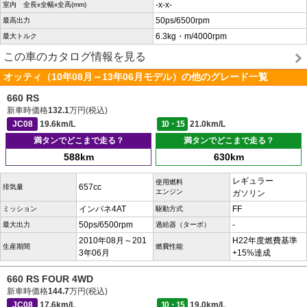
-x-x-
室内 全長x全幅x全高(mm)
50ps/6500rpm
最高出力
6.3kg・m/4000rpm
最大トルク
この車のカタログ情報を見る
オッティ（10年08月～13年06月モデル）の他のグレード一覧
660 RS
新車時価格
132.1
万円(税込)
JC08
19.6km/L
10・15
21.0km/L
満タンでどこまで走る？
満タンでどこまで走る？
588km
630km
レギュラー
使用燃料
657cc
排気量
エンジン
ガソリン
インパネ4AT
FF
ミッション
駆動方式
50ps/6500rpm
-
最大出力
過給器（ターボ）
2010年08月～201
H22年度燃費基準
生産期間
燃費性能
3年06月
+15%達成
660 RS FOUR 4WD
新車時価格
144.7
万円(税込)
JC08
17.6km/L
10・15
19.0km/L