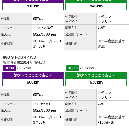
510km
546km
レギュラー
使用燃料
657cc
排気量
エンジン
ガソリン
インパネ3AT
4WD
ミッション
駆動方式
50ps/6500rpm
-
最大出力
過給器（ターボ）
2010年08月～201
H22年度燃費基準
生産期間
燃費性能
3年06月
達成
660 S FOUR 4WD
新車時価格
116.4
万円(税込)
JC08
20.0km/L
10・15
21.0km/L
満タンでどこまで走る？
満タンでどこまで走る？
600km
630km
レギュラー
使用燃料
657cc
排気量
エンジン
ガソリン
フロア5MT
4WD
ミッション
駆動方式
50ps/6500rpm
-
最大出力
過給器（ターボ）
2010年08月～201
H22年度燃費基準
生産期間
燃費性能
3年06月
+15%達成