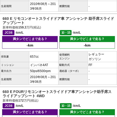
2010年08月～201
-
生産期間
燃費性能
3年06月
660 E リモコンオートスライドドア車 アンシャンテ 助手席スライド
アップシート
新車時価格
159.3
万円(税込)
JC08
-km/L
10・15
-km/L
満タンでどこまで走る？
満タンでどこまで走る？
-km
-km
レギュラー
使用燃料
657cc
排気量
エンジン
ガソリン
インパネ4AT
FF
ミッション
駆動方式
50ps/6500rpm
-
最大出力
過給器（ターボ）
2010年08月～201
-
生産期間
燃費性能
3年06月
660 E FOURリモコンオートスライドドア車アンシャンテ助手席ス
ライドアップシート 4WD
新車時価格
172
万円(税込)
JC08
-km/L
10・15
-km/L
満タンでどこまで走る？
満タンでどこまで走る？