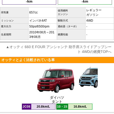
-km
-km
レギュラー
使用燃料
657cc
排気量
エンジン
ガソリン
インパネ4AT
4WD
ミッション
駆動方式
50ps/6500rpm
-
最大出力
過給器（ターボ）
2010年08月～201
-
生産期間
燃費性能
3年06月
▲オッティ 660 E FOUR アンシャンテ 助手席スライドアップシー
ト 4WDの燃費TOPへ
オッティとよく比較されている車
ダイハツ
タント
JC08
20.8km/L
10・15
16.8km/L