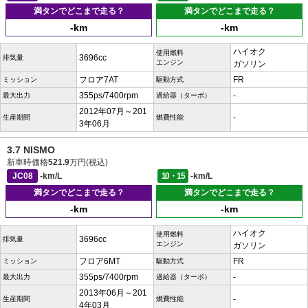
満タンでどこまで走る？
満タンでどこまで走る？
-km
-km
ハイオク
使用燃料
3696cc
排気量
エンジン
ガソリン
フロア7AT
FR
ミッション
駆動方式
355ps/7400rpm
-
最大出力
過給器（ターボ）
2012年07月～201
-
生産期間
燃費性能
3年06月
3.7 NISMO
新車時価格
521.9
万円(税込)
JC08
-km/L
10・15
-km/L
満タンでどこまで走る？
満タンでどこまで走る？
-km
-km
ハイオク
使用燃料
3696cc
排気量
エンジン
ガソリン
フロア6MT
FR
ミッション
駆動方式
355ps/7400rpm
-
最大出力
過給器（ターボ）
2013年06月～201
-
生産期間
燃費性能
4年03月