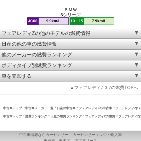
ＢＭＷ
3シリーズ
JC08
9.9km/L
10・15
7.9km/L
フェアレディZの他のモデルの燃費情報
日産の他の車の燃費情報
他のメーカーの燃費ランキング
ボディタイプ別燃費ランキング
車を売却する
▲フェアレディZ 3.7の燃費TOPへ
中古車トップ
中古車メーカー一覧
日産の中古車
フェアレディZの中古車
フェアレディZ(12
中古車トップ
燃費ランキング
日産の燃費ランキング
フェアレディZの燃費
フェアレディZ(1
中古車情報ならカーセンサー
カーセンサーエッジ・輸入車
車買取・車査定
中古車リース