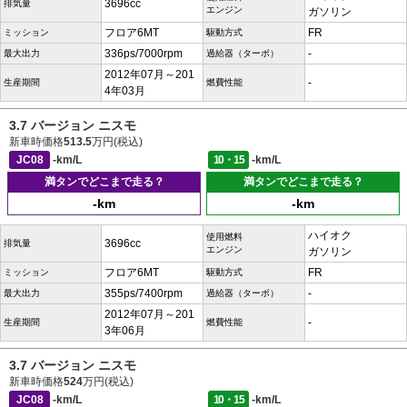
3696cc
排気量
エンジン
ガソリン
フロア6MT
FR
ミッション
駆動方式
336ps/7000rpm
-
最大出力
過給器（ターボ）
2012年07月～201
-
生産期間
燃費性能
4年03月
3.7 バージョン ニスモ
新車時価格
513.5
万円(税込)
JC08
-km/L
10・15
-km/L
満タンでどこまで走る？
満タンでどこまで走る？
-km
-km
ハイオク
使用燃料
3696cc
排気量
エンジン
ガソリン
フロア6MT
FR
ミッション
駆動方式
355ps/7400rpm
-
最大出力
過給器（ターボ）
2012年07月～201
-
生産期間
燃費性能
3年06月
3.7 バージョン ニスモ
新車時価格
524
万円(税込)
JC08
-km/L
10・15
-km/L