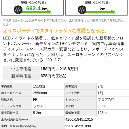
（燃費×タンク容量）
（燃費×タンク容量）
662.4
-
km
km
※燃費は定められた試験条件の下での数値のため、走行条件等により実際の燃料消費率は異な
ります。
よりスポーティでスタイリッシュな意匠となった。
LEDデイライトを装着し、低さとワイド感を強調した新形状のフロ
ントバンパーや、新デザインの19インチアルミ、室内では車両情報
ディスプレイのベース部カラー変更などにより、スポーティかつス
タイリッシュになった。足回りは、ユーロチューンドのサスペンシ
ョンに変更されている（2012.7）
中古車価格
158
万円～
218.8
万円
378
万円(税込)
新車時価格
1510kg
2名
車両重量
乗車定員
2550mm
1列
ホイールベース
シート列数
FR
フロア7AT
駆動方式
ミッション
フロア
3ドア
ミッション位置
ドア数
5.2m
125mm
最小回転半径
最低地上高
4260x1845x1315
全長x全幅x全高(mm)
990x1495x1090
室内 全長x全幅x全高(mm)