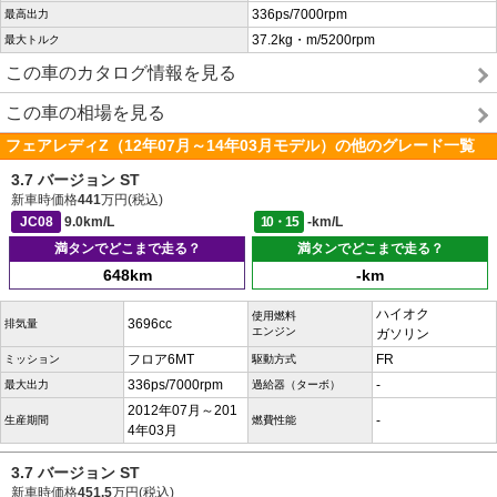
336ps/7000rpm
最高出力
37.2kg・m/5200rpm
最大トルク
この車のカタログ情報を見る
この車の相場を見る
フェアレディZ（12年07月～14年03月モデル）の他のグレード一覧
3.7 バージョン ST
新車時価格
441
万円(税込)
JC08
9.0km/L
10・15
-km/L
満タンでどこまで走る？
満タンでどこまで走る？
648km
-km
ハイオク
使用燃料
3696cc
排気量
エンジン
ガソリン
フロア6MT
FR
ミッション
駆動方式
336ps/7000rpm
-
最大出力
過給器（ターボ）
2012年07月～201
-
生産期間
燃費性能
4年03月
3.7 バージョン ST
新車時価格
451.5
万円(税込)