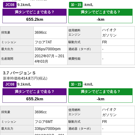
JC08
9.1km/L
10・15
-km/L
満タンでどこまで走る？
満タンでどこまで走る？
655.2km
-km
ハイオク
使用燃料
3696cc
排気量
エンジン
ガソリン
フロア7AT
FR
ミッション
駆動方式
336ps/7000rpm
-
最大出力
過給器（ターボ）
2012年07月～201
-
生産期間
燃費性能
4年03月
3.7 バージョン S
新車時価格
414.8
万円(税込)
JC08
9.1km/L
10・15
-km/L
満タンでどこまで走る？
満タンでどこまで走る？
655.2km
-km
ハイオク
使用燃料
3696cc
排気量
エンジン
ガソリン
フロア6MT
FR
ミッション
駆動方式
336ps/7000rpm
-
最大出力
過給器（ターボ）