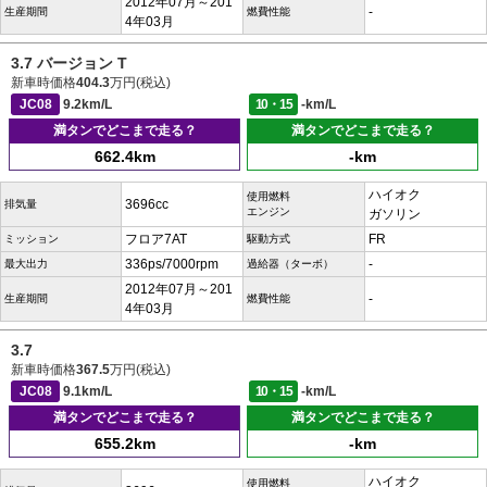
2012年07月～201
-
生産期間
燃費性能
4年03月
3.7 バージョン T
新車時価格
404.3
万円(税込)
JC08
9.2km/L
10・15
-km/L
満タンでどこまで走る？
満タンでどこまで走る？
662.4km
-km
ハイオク
使用燃料
3696cc
排気量
エンジン
ガソリン
フロア7AT
FR
ミッション
駆動方式
336ps/7000rpm
-
最大出力
過給器（ターボ）
2012年07月～201
-
生産期間
燃費性能
4年03月
3.7
新車時価格
367.5
万円(税込)
JC08
9.1km/L
10・15
-km/L
満タンでどこまで走る？
満タンでどこまで走る？
655.2km
-km
ハイオク
使用燃料