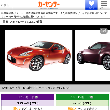
戻る
お気に入り
メニュー
新車時価格はメーカー発表当時の車両本体価格です。また基本情報など、その他の項目について
もメーカー発表時の情報に基いています。
日産 フェアレディZ 3.7の燃費
1/4
12年(H24)7月、MC時の3.7 バージョンSTのフロント
JC08モード
10・15モード
9.2km/L(72L)
-km/L(72L)
満タン
でどこまで走る？
満タン
でどこまで走る？