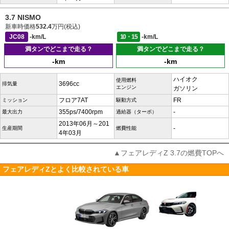
3.7 NISMO
新車時価格
532.4
万円(税込)
JC08
-km/L
10・15
-km/L
満タンでどこまで走る？
満タンでどこまで走る？
-km
-km
ハイオク
使用燃料
3696cc
排気量
エンジン
ガソリン
フロア7AT
FR
ミッション
駆動方式
355ps/7400rpm
-
最大出力
過給器（ターボ）
2013年06月～201
-
生産期間
燃費性能
4年03月
▲フェアレディZ 3.7の燃費TOPへ
フェアレディZとよく比較されている車