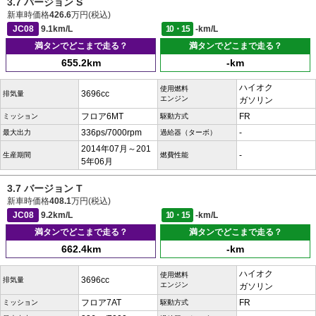
3.7 バージョン S
新車時価格
426.6
万円(税込)
JC08
9.1km/L
10・15
-km/L
満タンでどこまで走る？
満タンでどこまで走る？
655.2km
-km
ハイオク
使用燃料
3696cc
排気量
エンジン
ガソリン
フロア6MT
FR
ミッション
駆動方式
336ps/7000rpm
-
最大出力
過給器（ターボ）
2014年07月～201
-
生産期間
燃費性能
5年06月
3.7 バージョン T
新車時価格
408.1
万円(税込)
JC08
9.2km/L
10・15
-km/L
満タンでどこまで走る？
満タンでどこまで走る？
662.4km
-km
ハイオク
使用燃料
3696cc
排気量
エンジン
ガソリン
フロア7AT
FR
ミッション
駆動方式