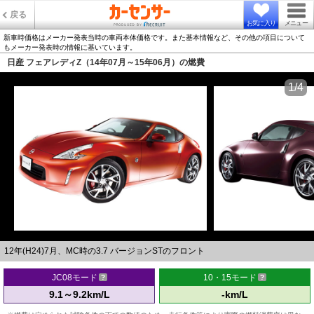
戻る
お気に入り
メニュー
新車時価格はメーカー発表当時の車両本体価格です。また基本情報など、その他の項目について
もメーカー発表時の情報に基いています。
日産 フェアレディZ（14年07月～15年06月）の燃費
1/4
12年(H24)7月、MC時の3.7 バージョンSTのフロント
JC08モード
10・15モード
9.1～9.2km/L
-km/L