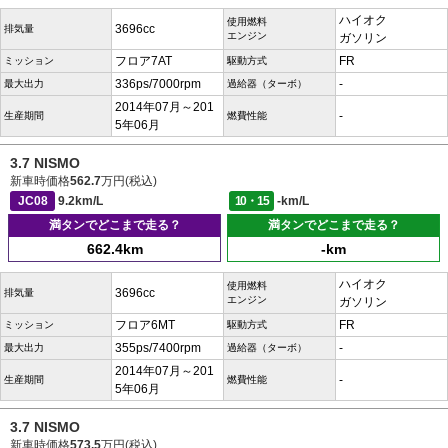
ハイオク
使用燃料
3696cc
排気量
エンジン
ガソリン
フロア7AT
FR
ミッション
駆動方式
336ps/7000rpm
-
最大出力
過給器（ターボ）
2014年07月～201
-
生産期間
燃費性能
5年06月
3.7 NISMO
新車時価格
562.7
万円(税込)
JC08
9.2km/L
10・15
-km/L
満タンでどこまで走る？
満タンでどこまで走る？
662.4km
-km
ハイオク
使用燃料
3696cc
排気量
エンジン
ガソリン
フロア6MT
FR
ミッション
駆動方式
355ps/7400rpm
-
最大出力
過給器（ターボ）
2014年07月～201
-
生産期間
燃費性能
5年06月
3.7 NISMO
新車時価格
573.5
万円(税込)