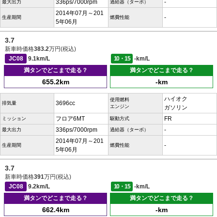
336ps/7000rpm
-
最大出力
過給器（ターボ）
2014年07月～201
-
生産期間
燃費性能
5年06月
3.7
新車時価格
383.2
万円(税込)
JC08
9.1km/L
10・15
-km/L
満タンでどこまで走る？
満タンでどこまで走る？
655.2km
-km
ハイオク
使用燃料
3696cc
排気量
エンジン
ガソリン
フロア6MT
FR
ミッション
駆動方式
336ps/7000rpm
-
最大出力
過給器（ターボ）
2014年07月～201
-
生産期間
燃費性能
5年06月
3.7
新車時価格
391
万円(税込)
JC08
9.2km/L
10・15
-km/L
満タンでどこまで走る？
満タンでどこまで走る？
662.4km
-km