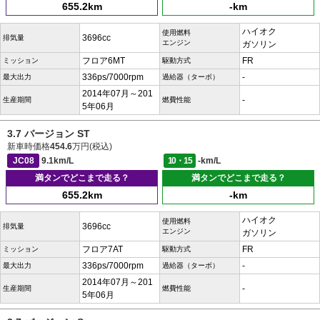
655.2km
-km
ハイオク
使用燃料
3696cc
排気量
エンジン
ガソリン
フロア6MT
FR
ミッション
駆動方式
336ps/7000rpm
-
最大出力
過給器（ターボ）
2014年07月～201
-
生産期間
燃費性能
5年06月
3.7 バージョン ST
新車時価格
454.6
万円(税込)
JC08
9.1km/L
10・15
-km/L
満タンでどこまで走る？
満タンでどこまで走る？
655.2km
-km
ハイオク
使用燃料
3696cc
排気量
エンジン
ガソリン
フロア7AT
FR
ミッション
駆動方式
336ps/7000rpm
-
最大出力
過給器（ターボ）
2014年07月～201
-
生産期間
燃費性能
5年06月