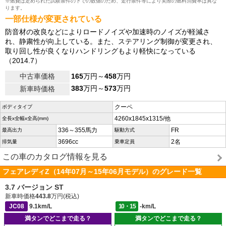
※燃費は定められた試験条件の下での数値のため、走行条件等により実際の燃料消費率は異な
ります。
一部仕様が変更されている
防音材の改良などによりロードノイズや加速時のノイズが軽減さ
れ、静粛性が向上している。また、ステアリング制御が変更され、
取り回し性が良くなりハンドリングもより軽快になっている
（2014.7）
中古車価格
165
万円～
458
万円
383
万円～
573
万円
新車時価格
クーペ
ボディタイプ
4260x1845x1315/他
全長x全幅x全高(mm)
336～355馬力
FR
最高出力
駆動方式
3696cc
2名
排気量
乗車定員
この車のカタログ情報を見る
フェアレディZ（14年07月～15年06月モデル）のグレード一覧
3.7 バージョン ST
新車時価格
443.8
万円(税込)
JC08
9.1km/L
10・15
-km/L
満タンでどこまで走る？
満タンでどこまで走る？