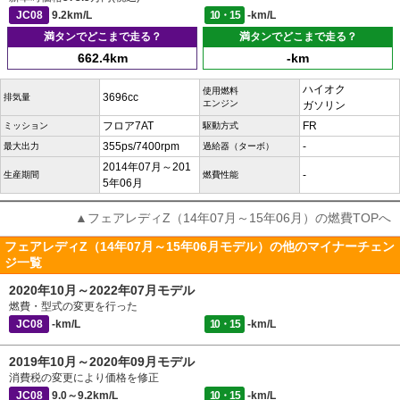
JC08
9.2km/L
10・15
-km/L
満タンでどこまで走る？
満タンでどこまで走る？
662.4km
-km
ハイオク
使用燃料
3696cc
排気量
エンジン
ガソリン
フロア7AT
FR
ミッション
駆動方式
355ps/7400rpm
-
最大出力
過給器（ターボ）
2014年07月～201
-
生産期間
燃費性能
5年06月
▲フェアレディZ（14年07月～15年06月）の燃費TOPへ
フェアレディZ（14年07月～15年06月モデル）の他のマイナーチェン
ジ一覧
2020年10月～2022年07月モデル
燃費・型式の変更を行った
JC08
-km/L
10・15
-km/L
2019年10月～2020年09月モデル
消費税の変更により価格を修正
JC08
9.0～9.2km/L
10・15
-km/L