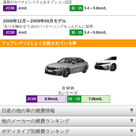
最新のカーナビシステムをオプション設定
JC08
-km/L
10・15
9.4～9.8km/L
2008年12月～2009年09月モデル
“走りを極める”ためのパッケージングをふんだんに採用
JC08
-km/L
10・15
9.4～9.8km/L
フェアレディZとよく比較されている車
ＢＭＷ
3シリーズ
JC08
9.9km/L
10・15
7.9km/L
日産の他の車の燃費情報
他のメーカーの燃費ランキング
ボディタイプ別燃費ランキング