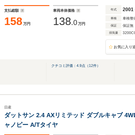
2001
年式
支払総額
車両本体価格
158
138
車検整
車検
.0
万円
万円
保証無
保証
3200C
排気量
お気に入り
ク
クチコミ評価：
4.9
点（
12
件）
日産
ダットサン 2.4 AXリミテッド ダブルキャブ 4W
ャノピー A/Tタイヤ