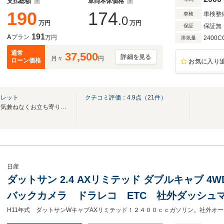
支払総額
車両本体価格
190
174
車検整
車検
.0
万円
万円
保証無
保証
191
A
プラン
万円
2400C
排気量
通常
37,500
詳細を見る
月々
円
ローン価格
お気に入り
クレット
クチコミ評価：
4.9
点（
21
件）
ハワイの雰囲気で、どなたでも気兼ねなくお立ち寄り頂けるお店を目指しております。
日産
ダットサン 2.4 AXリミテッド ダブルキャブ 
バックカメラ ドラレコ ETC 社外ダッシュ