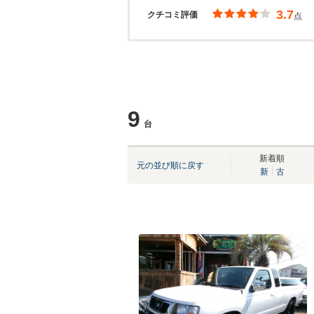
3.7
クチコミ評価
点
9
台
新着順
元の並び順に戻す
新
古