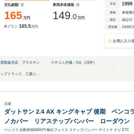
1999
年式
支払総額
車両本体価格
165
149
車検整
車検
.0
万円
万円
保証付
保証
165.5
A
プラン
万円
2400C
排気量
お気に入り
門買取販売店 プラスサン
クチコミ評価：
5
点（
15
件）
ランクル７０・８０、ピックアップトラック、三菱ジープ、ジムニーなど高価買取
日産
ダットサン 2.4 AX キングキャブ 後期 ベ
ノカバー リアステップバンパー ローダウン
フルセグ DVD Bluetooth ETC シー
ベンコラ 自動車税8800円 輸出フェイス ステップバンパー デイトナ ナビ ETC