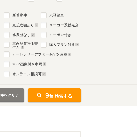
新着物件
未登録車
支払総額あり
メーカー系販売店
修復歴なし
クーポン付き
車両品質評価書
購入プラン付き
付き
カーセンサーアフター保証対象車
360
°画像付き車両
オンライン相談可
9
条件をクリア
台 検索する