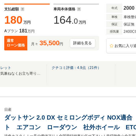
正リアフロアマット キーレス
2000
年式
支払総額
車両本体価格
180
164
車検整
車検
.0
万円
万円
保証無
保証
181
A
プラン
万円
2400C
排気量
通常
35,500
詳細を見る
月々
円
ローン価格
お気に入り
クレット
クチコミ評価：
4.9
点（
21
件）
ハワイの雰囲気で、どなたでも気兼ねなくお立ち寄り頂けるお店を目指しております。
日産
ダットサン 2.0 DX セミロングボディ NOX
ト エアコン ローダウン 社外ホイール ETC B