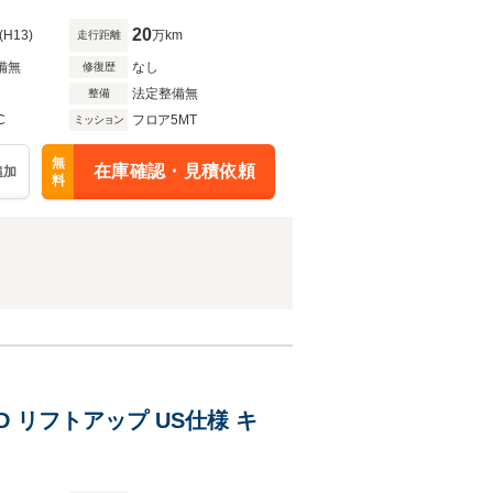
20
(H13)
万km
走行距離
備無
なし
修復歴
法定整備無
整備
C
フロア5MT
ミッション
無
在庫確認・見積依頼
追加
料
D リフトアップ US仕様 キ