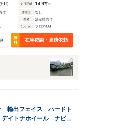
14.9
(H11)
万km
走行距離
備付
なし
修復歴
法定整備付
整備
C
フロア4AT
ミッション
無
在庫確認・見積依頼
追加
料
ンコラ 輸出フェイス ハードト
 デイトナホイール ナビ
トカバー 純正フロアマット 純