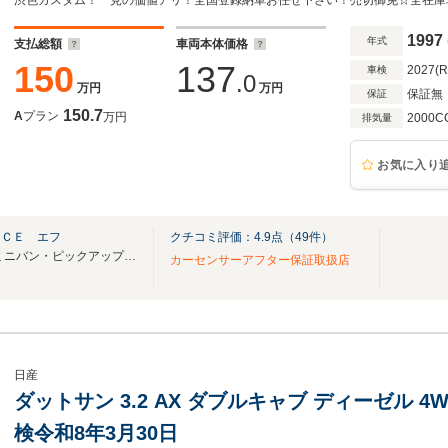
1997
年式
支払総額
車両本体価格
150
137
2027(
車検
.0
万円
万円
保証無
保証
150.7
A
プラン
万円
2000C
排気量
お気に入り
ＩＣＥ エフ
クチコミ評価：
4.9
点（
49
件）
創業20周年！TCOと合併し、ミニバン・ピックアップ店としてグレードUP！！
カーセンサーアフター保証取扱店
日産
ダットサン 3.2 AX ダブルキャブ ディーゼル 
検令和8年3月30日