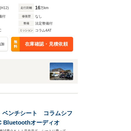
16
(H12)
万km
走行距離
備付
なし
修復歴
法定整備付
整備
C
コラム4AT
ミッション
無
在庫確認・見積依頼
追加
料
適合 ベンチシート コラムシフ
luetoothオーディオ