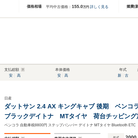
155.0
価格相場
燃費(
平均中古価格：
詳しく見る
万円
支払総額
本体価格
年式
安
高
安
高
新
古
日産
ダットサン 2.4 AX キングキャブ 後期 ベ
ブラックデイトナ MTタイヤ 荷台チッピング
ムシフト 純正フロアマット KA24 ツイン
ベンコラ 自動車税8800円 ステップバンパー デイトナ MTタイヤ Bluetooth ETC
シートカバー Bluetooth ETC
2000
年式