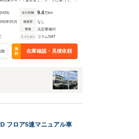
渋色カスタム！一見の価値アリ！全国登録納車お任せ下さい！売切御免☆全在庫車試乗ＯＫ！！是非見て、シートに乗って、ハンドルを握りしめてください☆
9.4
(H09)
万km
走行距離
R09)年05月
なし
修復歴
法定整備付
整備
C
コラム5MT
ミッション
無
在庫確認・見積依頼
追加
料
4WD フロア5速マニュアル車