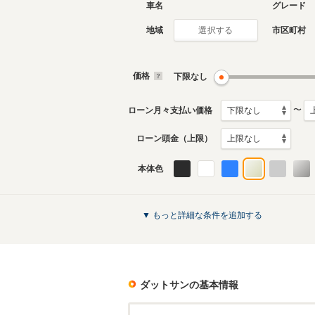
車名
グレード
地域
市区町村
選択する
10代目
9代目
1997年1月～2002年7月
1989年9
生産モデル
生産モデ
価格
下限なし
ダットサンのカタログを見る
〜
ローン月々支払い価格
ローン頭金（上限）
本体色
▼ もっと詳細な条件を追加する
ダットサン
の基本情報