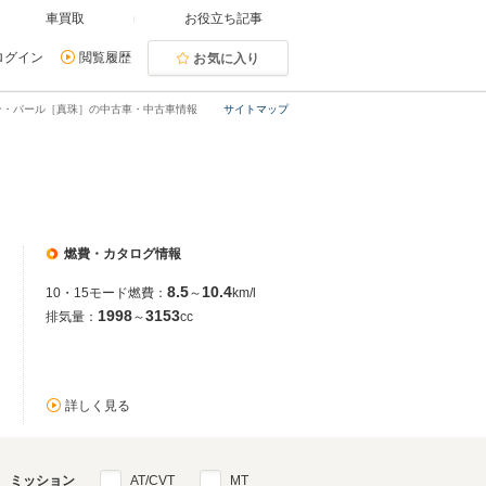
車買取
お役立ち記事
ログイン
閲覧履歴
お気に入り
ン・パール［真珠］の中古車・中古車情報
サイトマップ
燃費・カタログ情報
8.5
10.4
10・15モード燃費：
～
km/l
1998
3153
排気量：
～
cc
詳しく見る
ミッション
AT/CVT
MT