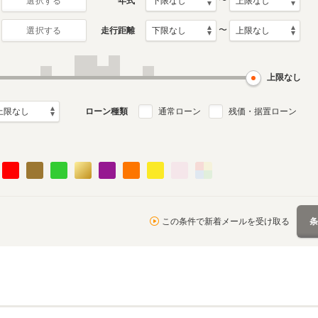
〜
年式
選択する
〜
走行距離
選択する
月～1996年12月
ル
上限なし
ローン種類
通常ローン
残価・据置ローン
この条件で新着メールを受け取る