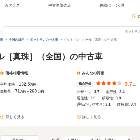
カタログ
中古車販売店
保険/ローン/他
ダットサ
車
全国の日産
ダットサンの中古車
ダットサン・パール［真珠］の中古車
ール［真珠］（全国）の中古車
価格相場情報
みんなの評価
3.7
132.5
総合評価
平均価格：
点
万円
71
263
価格帯：
万円～
万円
デザイン:
3.7
走行性:
3.4
居住性:
3.0
積載性:
3.8
運転のしやすさ:
3.1
維持費:
3.4
詳しく見る
詳しく見る