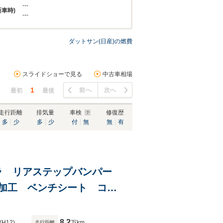
---
新車時)
---
ダットサン(日産)の燃費
スライドショーで見る
中古車相場
1
前へ
次へ
最初
最後
走行距離
排気量
車検
修復歴
多
少
多
少
付
無
無
有
ンコラ リアステップバンパー
加工 ベンチシート コラ
カム タイミングチェーン
8.2
(H12)
万km
走行距離