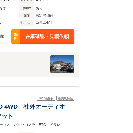
備付
あり
修復歴
法定整備付
整備
C
コラム4AT
ミッション
無
在庫確認・見積依頼
追加
料
360°
画像付
販売店保証
4WD 4WD 社外オーディオ
マット
H11年式 ダットサンWキャブAXリミテッド！２４００ｃｃガソリン。社外オーディオ バックカメラ ETC ドラレコ ４WD 社外ダッシュマット