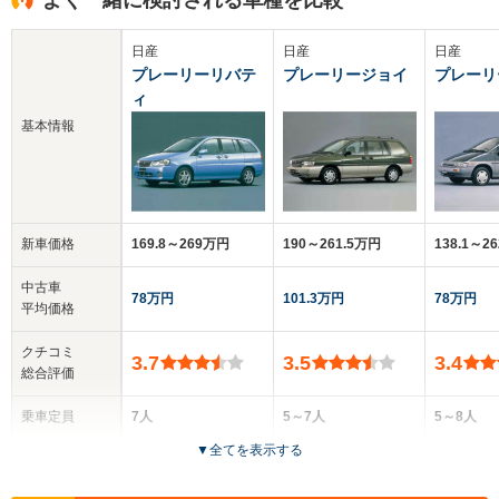
日産
日産
日産
プレーリーリバテ
プレーリージョイ
プレーリ
ィ
基本情報
新車価格
169.8～269万円
190～261.5万円
138.1～2
中古車
78万円
101.3万円
78万円
平均価格
クチコミ
3.7
3.5
3.4
総合評価
乗車定員
7人
5～7人
5～8人
▼
全てを表示する
ドア数
5ドア
5ドア
5ドア