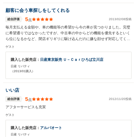
顧客に会う車探しをしてくれる
5
総合評価
2013/02/08投稿
点
毎月支払える金額や、車の機能等の希望から今の車が見つかりました。完璧
に希望通りではなかったですが、中古車の中からどの機能を優先するといく
ら位になるかなど、閉店ギリギリに駆け込んだのに嫌な顔せず対応してくれ
たので、納得のいく車選びができました。ありがとうございました。
ゲスト
購入した販売店：
日産東京販売 Ｕ－Ｃａｒひろば立川店
日産 リバティ
（2013/01購入）
いい店
5
総合評価
2012/11/20投稿
点
アフターサービスも充実
ゲスト
購入した販売店：
アルバオート
日産 リバティ