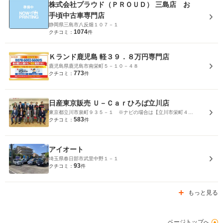
株式会社プラウド（ＰＲＯＵＤ） 三島店 お
手頃中古車専門店
静岡県三島市八反畑１０７－１
1074
クチコミ：
件
Ｋランド鹿児島 軽３９．８万円専門店
鹿児島県鹿児島市南栄町５－１０－４８
773
クチコミ：
件
日産東京販売 Ｕ－Ｃａｒひろば立川店
東京都立川市泉町９３５－１ ※ナビの場合は【立川市栄町４－２０】を入力して下さい。
583
クチコミ：
件
アイオート
埼玉県春日部市武里中野１－１
93
クチコミ：
件
もっと見る
ページトップへ