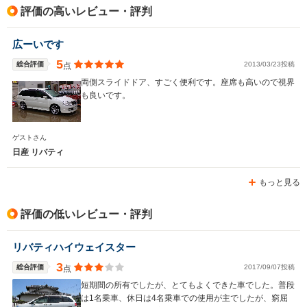
評価の高いレビュー・評判
駆動方式
FF、4WD
FF、4WD
FF、4WD
広ーいです
5
総合評価
2013/03/23投稿
点
両側スライドドア、すごく便利です。座席も高いので視界
も良いです。
ゲストさん
日産 リバティ
もっと見る
評価の低いレビュー・評判
リバティハイウェイスター
3
総合評価
2017/09/07投稿
点
短期間の所有でしたが、とてもよくできた車でした。普段
は1名乗車、休日は4名乗車での使用が主でしたが、窮屈