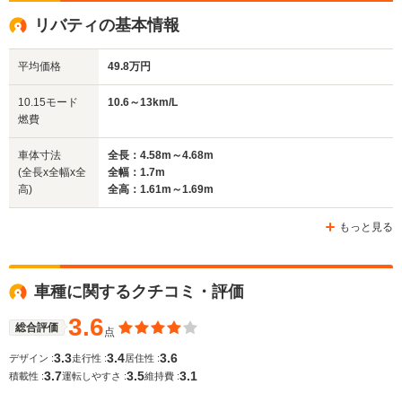
全高
全高
全高
リバティの基本情報
1.63m～1.65m
1.68m
1.63m
平均価格
49.8万円
全幅
全幅
全
10.15モード
10.6～13km/L
サイズ
1.7m
1.69m
1.
燃費
全長
全長
(全長x全幅x全高)
4.55m～4.66m
4.55m
4.35m
車体寸法
全長：4.58m～4.68m
(全長x全幅x全
全幅：1.7m
高)
全高：1.61m～1.69m
ホイールベース
ホイールベース
ホイー
-m
-m
もっと見る
車種に関するクチコミ・評価
WLTCモード
-
-
-
燃費
3.6
総合評価
点
3.3
3.4
3.6
デザイン :
走行性 :
居住性 :
3.7
3.5
3.1
積載性 :
運転しやすさ :
維持費 :
排気量
1998cc
1998cc
1973～23