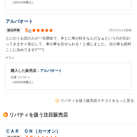
（2011/04購入）
アルバオート
5
総合評価
2012/11/11投稿
点
とにかくお店の人が一生懸命で、本とに車が好きなんだなぁというのが伝わ
ってきます☆安心して、車の事を任せられる！と感じました。 次の車も絶対
ここに決めてます(*^^*)
ゲスト
購入した販売店：
アルバオート
日産 リバティ
（2010/09購入）
リバティを扱う販売店クチコミをもっと見る
リバティを扱う注目販売店
ＣＡＲ ＯＮ（カーオン）