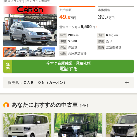
購入プラン付
オンライン相談可
支払総額
本体価格
49.
39.
8
8
万円
万円
9,500
通常ローン
月々
円
年式
2002
年
走行
6.8
万km
車検
'28/08
修復
あり
保証
保証無
整備
法定整備無
住所
兵庫県加古郡
今すぐ在庫確認・見積依頼
無
電話する
料
販売店：
ＣＡＲ ＯＮ（カーオン）
あなたにおすすめの中古車
［PR］