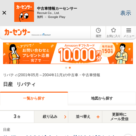
中古車情報カーセンサー
表示
Recruit Co., Ltd.
無料 － Google Play
履歴
お気に入り
メニュー
リバティ(2001年05月～2004年11月)の中古車・中古車情報
日産 リバティ
一覧から探す
地図から探す
更新時に
3
絞り込み
並べ替え
台
メール受信
日産