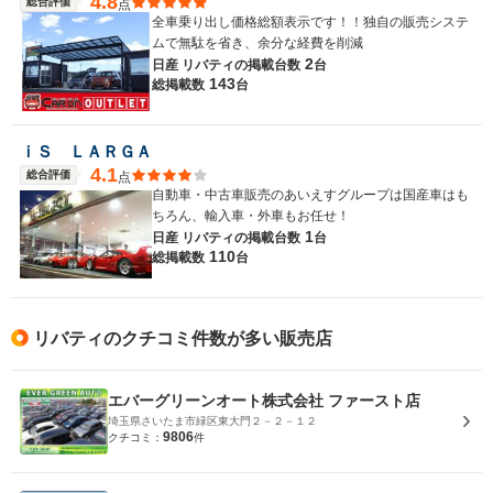
4.8
総合評価
点
全車乗り出し価格総額表示です！！独自の販売システ
ムで無駄を省き、余分な経費を削減
2
日産 リバティの
掲載台数
台
143
総掲載数
台
ｉＳ ＬＡＲＧＡ
4.1
総合評価
点
自動車・中古車販売のあいえすグループは国産車はも
ちろん、輸入車・外車もお任せ！
1
日産 リバティの
掲載台数
台
110
総掲載数
台
リバティのクチコミ件数が多い販売店
エバーグリーンオート株式会社 ファースト店
埼玉県さいたま市緑区東大門２－２－１２
9806
クチコミ：
件