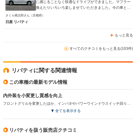
に感じることなく快適なドライブができました。マフラー
換えたりいろいろ楽しませていただきました。今の車と比
較はできませんが、室内装備も充実しており、動力性能も
さくら桃太郎さん
（京都府）
燃費を気にしなければそこそこでコンパクトミニバンの中
日産 リバティ
では優秀な車ではないかと思います。
もっと見る
すべてのクチコミをもっと見る(103件)
リバティに関する関連情報
この車種の最新モデル情報
内外装を小変更し質感を向上
フロントグリルを変更したほか、インパネやパワーウインドウスイッチ回りにバーズアイメープル柄の木目調パネルを採用。装備面ではバックビューモニターをカラー化したほか、キセノンヘッドランプやビルトインジュニアシートをオプション設定。（2002.9）
全てを表示する
リバティを扱う販売店クチコミ