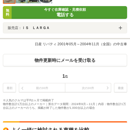
今すぐ在庫確認・見積依頼
無
電話する
料
販売店：
ｉＳ ＬＡＲＧＡ
日産 リバティ 2001年05月～2004年11月（全国）の中古車
物件更新時にメールを受け取る
1
/1
最初
前の30件
次の30件
最後
※人気のクルマは平均1ヶ月で掲載終了
物件数合計1万台以上のメーカー｜算出データ期間：2024年9月～11月｜内容：物件数合計1万
台以上のメーカーのうち、掲載が終了した物件数が1,000台以上の場合
よく一緒に検討される車種を比較