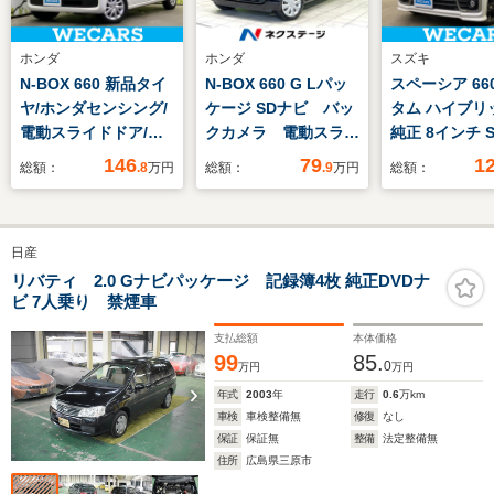
ホンダ
ホンダ
スズキ
N-BOX 660 新品タイ
N-BOX 660 G Lパッ
スペーシア 66
ヤ/ホンダセンシング/
ケージ SDナビ バッ
タム ハイブリッ
電動スライドドア/車
クカメラ 電動スライ
純正 8インチ 
線逸脱防止支援システ
ドドア シティーブレ
衝突安全装置/
146
79
1
総額：
.8
万円
総額：
.9
万円
総額：
ム/ヘッドランプ
ーキアクティブ ドラ
動スライドドア
LED/EBD付ABS/横滑
レコ サンシェード
トヒーター/全
り防止装置/アイドリ
禁煙 Bluetooth
ニター用カメラ
日産
ングストップ/禁煙車/
ETC アイドリングス
逸脱防止支援
エアバッグ 運転席
トップ スマートキ
ム/シート ハ
リバティ 2.0 Gナビパッケージ 記録簿4枚 純正DVDナ
ビ 7人乗り 禁煙車
ー オートライト 電
ー/ドライブレ
動格納ミラー
ー 社外
支払総額
本体価格
99
85.
0
万円
万円
年式
2003
年
走行
0.6
万km
車検
車検整備無
修復
なし
保証
保証無
整備
法定整備無
住所
広島県三原市