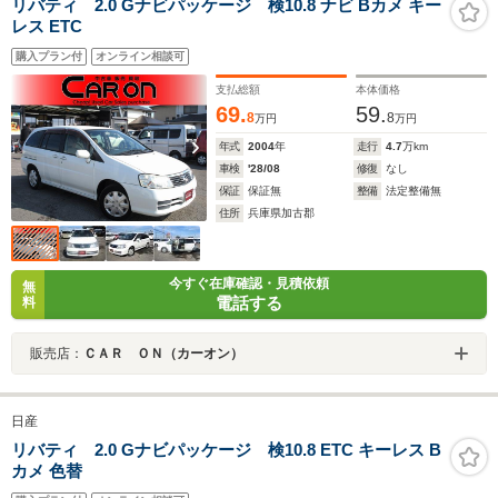
リバティ 2.0 Gナビパッケージ 検10.8 ナビ Bカメ キー
レス ETC
購入プラン付
オンライン相談可
支払総額
本体価格
69.
59.
8
8
万円
万円
年式
2004
年
走行
4.7
万km
車検
'28/08
修復
なし
保証
保証無
整備
法定整備無
住所
兵庫県加古郡
今すぐ在庫確認・見積依頼
無
電話する
料
販売店：
ＣＡＲ ＯＮ（カーオン）
日産
リバティ 2.0 Gナビパッケージ 検10.8 ETC キーレス B
カメ 色替