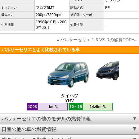
ガソリン
フロア5MT
FF
ミッション
駆動方式
200ps/7800rpm
-
最大出力
過給器（ターボ）
1998年10月～200
-
生産期間
燃費性能
0年06月
▲パルサーセリエ 1.6 VZ-Rの燃費TOPへ
パルサーセリエとよく比較されている車
ダイハツ
YRV
JC08
-km/L
10・15
14.4km/L
パルサーセリエの他のモデルの燃費情報
日産の他の車の燃費情報