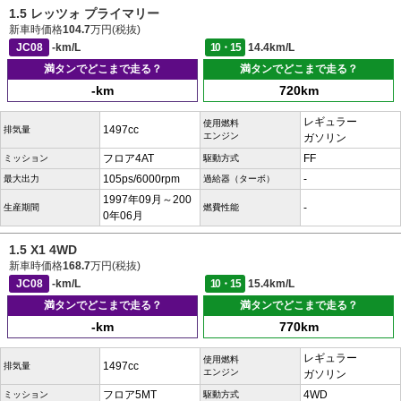
1.5 レッツォ プライマリー
新車時価格
104.7
万円(税抜)
JC08
-km/L
10・15
14.4km/L
満タンでどこまで走る？
満タンでどこまで走る？
-km
720km
レギュラー
使用燃料
1497cc
排気量
エンジン
ガソリン
フロア4AT
FF
ミッション
駆動方式
105ps/6000rpm
-
最大出力
過給器（ターボ）
1997年09月～200
-
生産期間
燃費性能
0年06月
1.5 X1 4WD
新車時価格
168.7
万円(税抜)
JC08
-km/L
10・15
15.4km/L
満タンでどこまで走る？
満タンでどこまで走る？
-km
770km
レギュラー
使用燃料
1497cc
排気量
エンジン
ガソリン
フロア5MT
4WD
ミッション
駆動方式