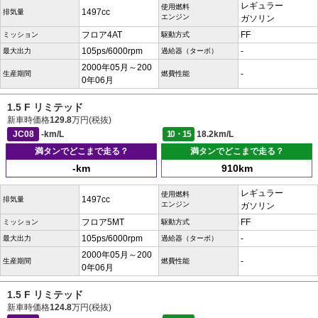
レギュラー
使用燃料
1497cc
排気量
エンジン
ガソリン
フロア4AT
FF
ミッション
駆動方式
105ps/6000rpm
-
最大出力
過給器（ターボ）
2000年05月～200
-
生産期間
燃費性能
0年06月
1.5 F リミテッド
新車時価格
129.8
万円(税抜)
JC08
-km/L
10・15
18.2km/L
満タンでどこまで走る？
満タンでどこまで走る？
-km
910km
レギュラー
使用燃料
1497cc
排気量
エンジン
ガソリン
フロア5MT
FF
ミッション
駆動方式
105ps/6000rpm
-
最大出力
過給器（ターボ）
2000年05月～200
-
生産期間
燃費性能
0年06月
1.5 F リミテッド
新車時価格
124.8
万円(税抜)