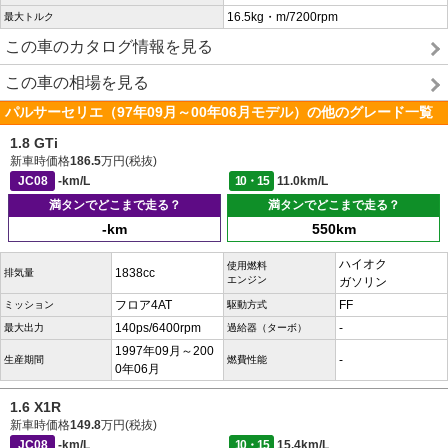
16.5kg・m/7200rpm
最大トルク
この車のカタログ情報を見る
この車の相場を見る
パルサーセリエ（97年09月～00年06月モデル）の他のグレード一覧
1.8 GTi
新車時価格
186.5
万円(税抜)
JC08
-km/L
10・15
11.0km/L
満タンでどこまで走る？
満タンでどこまで走る？
-km
550km
ハイオク
使用燃料
1838cc
排気量
エンジン
ガソリン
フロア4AT
FF
ミッション
駆動方式
140ps/6400rpm
-
最大出力
過給器（ターボ）
1997年09月～200
-
生産期間
燃費性能
0年06月
1.6 X1R
新車時価格
149.8
万円(税抜)
JC08
-km/L
10・15
15.4km/L