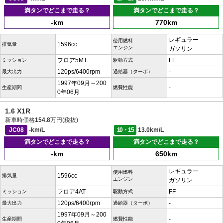
満タンでどこまで走る？
満タンでどこまで走る？
-km
770km
レギュラー
使用燃料
1596cc
排気量
エンジン
ガソリン
フロア5MT
FF
ミッション
駆動方式
120ps/6400rpm
-
最大出力
過給器（ターボ）
1997年09月～200
-
生産期間
燃費性能
0年06月
1.6 X1R
新車時価格
154.8
万円(税抜)
JC08
-km/L
10・15
13.0km/L
満タンでどこまで走る？
満タンでどこまで走る？
-km
650km
レギュラー
使用燃料
1596cc
排気量
エンジン
ガソリン
フロア4AT
FF
ミッション
駆動方式
120ps/6400rpm
-
最大出力
過給器（ターボ）
1997年09月～200
-
生産期間
燃費性能