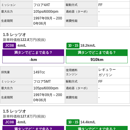
フロア4AT
FF
ミッション
駆動方式
105ps/6000rpm
-
最大出力
過給器（ターボ）
1997年09月～200
-
生産期間
燃費性能
0年06月
1.5 レッツオ
新車時価格
122.8
万円(税抜)
JC08
-km/L
10・15
18.2km/L
満タンでどこまで走る？
満タンでどこまで走る？
-km
910km
レギュラー
使用燃料
1497cc
排気量
エンジン
ガソリン
フロア5MT
FF
ミッション
駆動方式
105ps/6000rpm
-
最大出力
過給器（ターボ）
1997年09月～200
-
生産期間
燃費性能
0年06月
1.5 レッツオ
新車時価格
127.8
万円(税抜)
JC08
-km/L
10・15
14.4km/L
満タンでどこまで走る？
満タンでどこまで走る？