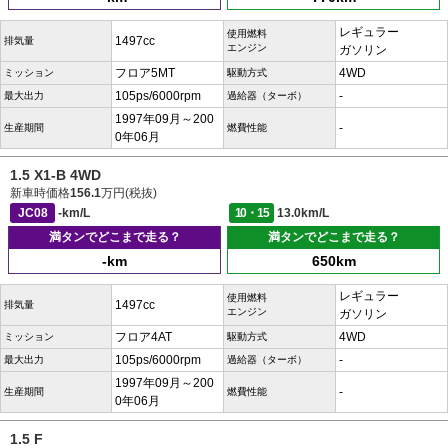
レギュラー
使用燃料
1497cc
排気量
エンジン
ガソリン
フロア5MT
4WD
ミッション
駆動方式
105ps/6000rpm
-
最大出力
過給器（ターボ）
1997年09月～200
-
生産期間
燃費性能
0年06月
1.5 X1-B 4WD
新車時価格
156.1
万円(税抜)
JC08
-km/L
10・15
13.0km/L
満タンでどこまで走る？
満タンでどこまで走る？
-km
650km
レギュラー
使用燃料
1497cc
排気量
エンジン
ガソリン
フロア4AT
4WD
ミッション
駆動方式
105ps/6000rpm
-
最大出力
過給器（ターボ）
1997年09月～200
-
生産期間
燃費性能
0年06月
1.5 F