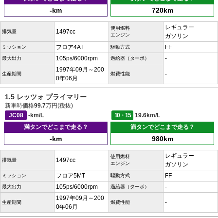
-km
720km
レギュラー
使用燃料
1497cc
排気量
エンジン
ガソリン
フロア4AT
FF
ミッション
駆動方式
105ps/6000rpm
-
最大出力
過給器（ターボ）
1997年09月～200
-
生産期間
燃費性能
0年06月
1.5 レッツォ プライマリー
新車時価格
99.7
万円(税抜)
JC08
-km/L
10・15
19.6km/L
満タンでどこまで走る？
満タンでどこまで走る？
-km
980km
レギュラー
使用燃料
1497cc
排気量
エンジン
ガソリン
フロア5MT
FF
ミッション
駆動方式
105ps/6000rpm
-
最大出力
過給器（ターボ）
1997年09月～200
-
生産期間
燃費性能
0年06月