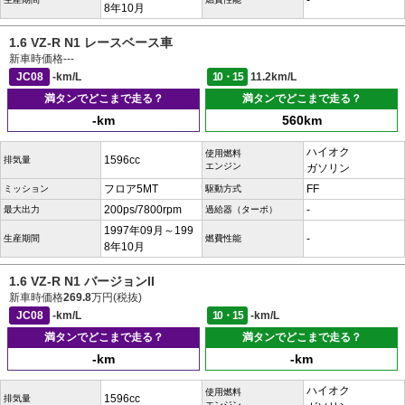
-
8年10月
1.6 VZ-R N1 レースベース車
新車時価格
---
JC08
-km/L
10・15
11.2km/L
満タンでどこまで走る？
満タンでどこまで走る？
-km
560km
ハイオク
使用燃料
1596cc
排気量
エンジン
ガソリン
フロア5MT
FF
ミッション
駆動方式
200ps/7800rpm
-
最大出力
過給器（ターボ）
1997年09月～199
-
生産期間
燃費性能
8年10月
1.6 VZ-R N1 バージョンII
新車時価格
269.8
万円(税抜)
JC08
-km/L
10・15
-km/L
満タンでどこまで走る？
満タンでどこまで走る？
-km
-km
ハイオク
使用燃料
1596cc
排気量
エンジン