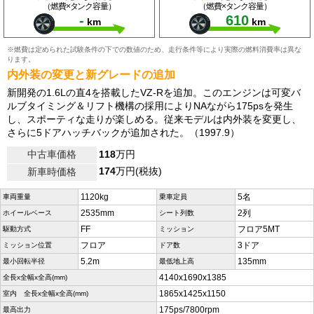
（燃費×タンク容量）
（燃費×タンク容量）
-
610
km
km
※燃費は定められた試験条件の下での数値のため、走行条件等により実際の燃料消費率は異な
ります。
内外装の変更と新グレードの追加
新開発の1.6Lの直4を搭載したVZ-Rを追加。このエンジンは可変バ
ルブタイミング＆リフト機構の採用によりNAながら175psを発生
し、スポーティな走りが楽しめる。従来モデルは内外装を変更し、
さらに5ドアハッチバックが追加された。（1997.9）
中古車価格
118
万円
174
万円(税抜)
新車時価格
1120kg
5名
車両重量
乗車定員
2535mm
2列
ホイールベース
シート列数
FF
フロア5MT
駆動方式
ミッション
フロア
3ドア
ミッション位置
ドア数
5.2m
135mm
最小回転半径
最低地上高
4140x1690x1385
全長x全幅x全高(mm)
1865x1425x1150
室内 全長x全幅x全高(mm)
175ps/7800rpm
最高出力