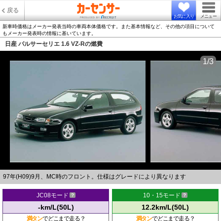
戻る
お気に入り
メニュー
新車時価格はメーカー発表当時の車両本体価格です。また基本情報など、その他の項目について
もメーカー発表時の情報に基いています。
日産 パルサーセリエ 1.6 VZ-Rの燃費
1/3
97年(H09)9月、MC時のフロント。仕様はグレードにより異なります
JC08モード
10・15モード
-km/L(50L)
12.2km/L(50L)
満タン
でどこまで走る？
満タン
でどこまで走る？