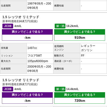
1997年09月～200
-
生産期間
燃費性能
0年06月
1.5 レッツオ リミテッド
新車時価格
114.8
万円(税抜)
JC08
-km/L
10・15
18.2km/L
満タンでどこまで走る？
満タンでどこまで走る？
-km
910km
レギュラー
使用燃料
1497cc
排気量
エンジン
ガソリン
フロア5MT
FF
ミッション
駆動方式
105ps/6000rpm
-
最大出力
過給器（ターボ）
2000年05月～200
-
生産期間
燃費性能
0年06月
1.5 レッツオ リミテッド
新車時価格
119.8
万円(税抜)
JC08
-km/L
10・15
14.4km/L
満タンでどこまで走る？
満タンでどこまで走る？
-km
720km