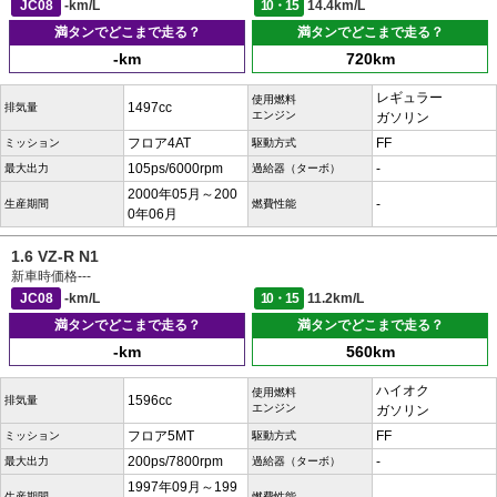
JC08
-km/L
10・15
14.4km/L
満タンでどこまで走る？
満タンでどこまで走る？
-km
720km
レギュラー
使用燃料
1497cc
排気量
エンジン
ガソリン
フロア4AT
FF
ミッション
駆動方式
105ps/6000rpm
-
最大出力
過給器（ターボ）
2000年05月～200
-
生産期間
燃費性能
0年06月
1.6 VZ-R N1
新車時価格
---
JC08
-km/L
10・15
11.2km/L
満タンでどこまで走る？
満タンでどこまで走る？
-km
560km
ハイオク
使用燃料
1596cc
排気量
エンジン
ガソリン
フロア5MT
FF
ミッション
駆動方式
200ps/7800rpm
-
最大出力
過給器（ターボ）
1997年09月～199
生産期間
燃費性能