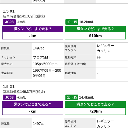
0年06月
1.5 X1
新車時価格
141.3
万円(税抜)
JC08
-km/L
10・15
18.2km/L
満タンでどこまで走る？
満タンでどこまで走る？
-km
910km
レギュラー
使用燃料
1497cc
排気量
エンジン
ガソリン
フロア5MT
FF
ミッション
駆動方式
105ps/6000rpm
-
最大出力
過給器（ターボ）
1997年09月～200
-
生産期間
燃費性能
0年06月
1.5 X1
新車時価格
146.3
万円(税抜)
JC08
-km/L
10・15
14.4km/L
満タンでどこまで走る？
満タンでどこまで走る？
-km
720km
レギュラー
使用燃料
1497cc
排気量
エンジン
ガソリン