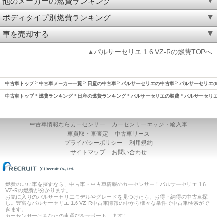
他のメーカーの燃費ランキング
ボディタイプ別燃費ランキング
車を売却する
▲パルサーセリエ 1.6 VZ-Rの燃費TOPへ
中古車トップ
中古車メーカー一覧
日産の中古車
パルサーセリエの中古車
パルサーセリエ(9
中古車トップ
燃費ランキング
日産の燃費ランキング
パルサーセリエの燃費
パルサーセリエ(
中古車情報ならカーセンサー
カーセンサーエッジ・輸入車
車買取・車査定
中古車リース
プライバシーポリシー
利用規約
サイトマップ
お問い合わせ
燃費のいい車を探すなら、中古車・中古車情報のカーセンサー！パルサーセリエ 1.6
VZ-Rの燃費が分かります。
お気に入りのパルサーセリエモデルやグレードを見つけたら、お得・納得の中古車探
し。豊富なパルサーセリエ 1.6 VZ-R中古車情報の中から様々な条件で中古車検索がで
きます。
カーセンサーはあなたの車選びをサポートします！