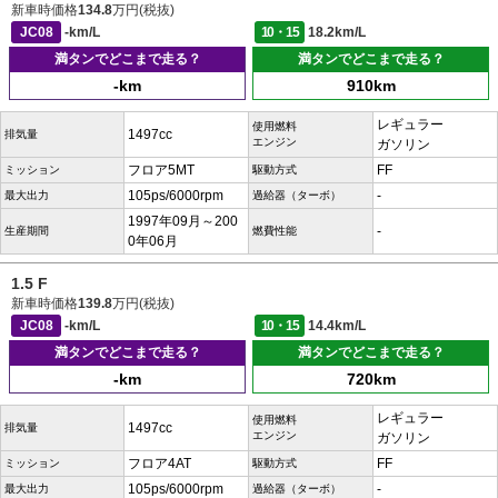
新車時価格
134.8
万円(税抜)
JC08
-km/L
10・15
18.2km/L
満タンでどこまで走る？
満タンでどこまで走る？
-km
910km
レギュラー
使用燃料
1497cc
排気量
エンジン
ガソリン
フロア5MT
FF
ミッション
駆動方式
105ps/6000rpm
-
最大出力
過給器（ターボ）
1997年09月～200
-
生産期間
燃費性能
0年06月
1.5 F
新車時価格
139.8
万円(税抜)
JC08
-km/L
10・15
14.4km/L
満タンでどこまで走る？
満タンでどこまで走る？
-km
720km
レギュラー
使用燃料
1497cc
排気量
エンジン
ガソリン
フロア4AT
FF
ミッション
駆動方式
105ps/6000rpm
-
最大出力
過給器（ターボ）