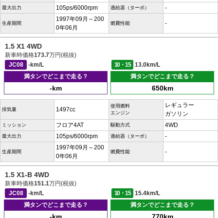
105ps/6000rpm
-
最大出力
過給器（ターボ）
1997年09月～200
-
生産期間
燃費性能
0年06月
1.5 X1 4WD
新車時価格
173.7
万円(税抜)
JC08
-km/L
10・15
13.0km/L
満タンでどこまで走る？
満タンでどこまで走る？
-km
650km
レギュラー
使用燃料
1497cc
排気量
エンジン
ガソリン
フロア4AT
4WD
ミッション
駆動方式
105ps/6000rpm
-
最大出力
過給器（ターボ）
1997年09月～200
-
生産期間
燃費性能
0年06月
1.5 X1-B 4WD
新車時価格
151.1
万円(税抜)
JC08
-km/L
10・15
15.4km/L
満タンでどこまで走る？
満タンでどこまで走る？
-km
770km