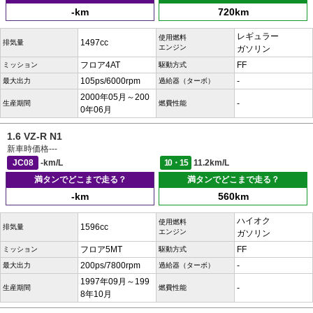
-km
720km
レギュラー
使用燃料
1497cc
排気量
エンジン
ガソリン
フロア4AT
FF
ミッション
駆動方式
105ps/6000rpm
-
最大出力
過給器（ターボ）
2000年05月～200
-
生産期間
燃費性能
0年06月
1.6 VZ-R N1
新車時価格
---
JC08
-km/L
10・15
11.2km/L
満タンでどこまで走る？
満タンでどこまで走る？
-km
560km
ハイオク
使用燃料
1596cc
排気量
エンジン
ガソリン
フロア5MT
FF
ミッション
駆動方式
200ps/7800rpm
-
最大出力
過給器（ターボ）
1997年09月～199
-
生産期間
燃費性能
8年10月