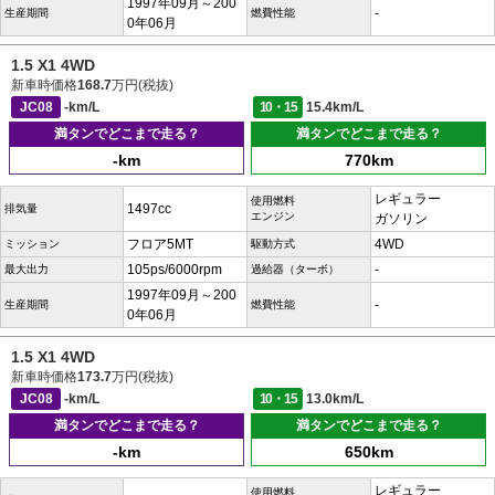
1997年09月～200
-
生産期間
燃費性能
0年06月
1.5 X1 4WD
新車時価格
168.7
万円(税抜)
JC08
-km/L
10・15
15.4km/L
満タンでどこまで走る？
満タンでどこまで走る？
-km
770km
レギュラー
使用燃料
1497cc
排気量
エンジン
ガソリン
フロア5MT
4WD
ミッション
駆動方式
105ps/6000rpm
-
最大出力
過給器（ターボ）
1997年09月～200
-
生産期間
燃費性能
0年06月
1.5 X1 4WD
新車時価格
173.7
万円(税抜)
JC08
-km/L
10・15
13.0km/L
満タンでどこまで走る？
満タンでどこまで走る？
-km
650km
レギュラー
使用燃料