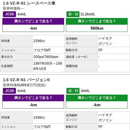
1.6 VZ-R N1 レースベース車
新車時価格
---
JC08
-km/L
10・15
11.2km/L
満タンでどこまで走る？
満タンでどこまで走る？
-km
560km
ハイオク
使用燃料
1596cc
排気量
エンジン
ガソリン
フロア5MT
FF
ミッション
駆動方式
200ps/7800rpm
-
最大出力
過給器（ターボ）
1997年09月～199
-
生産期間
燃費性能
8年10月
1.6 VZ-R N1 バージョンII
新車時価格
269.8
万円(税抜)
JC08
-km/L
10・15
-km/L
満タンでどこまで走る？
満タンでどこまで走る？
-km
-km
ハイオク
使用燃料
1596cc
排気量
エンジン
ガソリン
フロア5MT
FF
ミッション
駆動方式