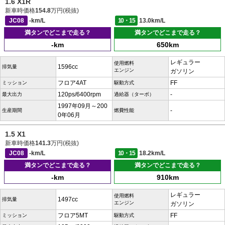
1.6 X1R
新車時価格
154.8
万円(税抜)
JC08
-km/L
10・15
13.0km/L
満タンでどこまで走る？
満タンでどこまで走る？
-km
650km
レギュラー
使用燃料
1596cc
排気量
エンジン
ガソリン
フロア4AT
FF
ミッション
駆動方式
120ps/6400rpm
-
最大出力
過給器（ターボ）
1997年09月～200
-
生産期間
燃費性能
0年06月
1.5 X1
新車時価格
141.3
万円(税抜)
JC08
-km/L
10・15
18.2km/L
満タンでどこまで走る？
満タンでどこまで走る？
-km
910km
レギュラー
使用燃料
1497cc
排気量
エンジン
ガソリン
フロア5MT
FF
ミッション
駆動方式