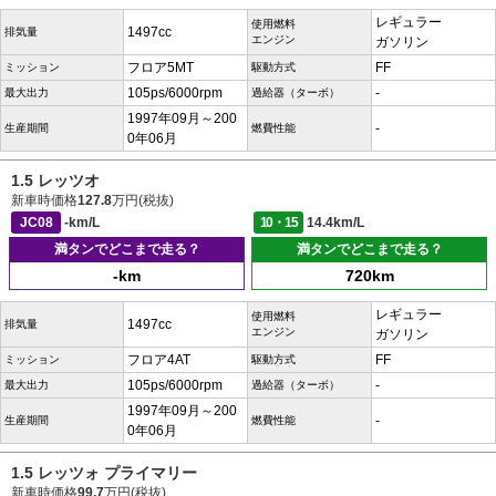
レギュラー
使用燃料
1497cc
排気量
エンジン
ガソリン
フロア5MT
FF
ミッション
駆動方式
105ps/6000rpm
-
最大出力
過給器（ターボ）
1997年09月～200
-
生産期間
燃費性能
0年06月
1.5 レッツオ
新車時価格
127.8
万円(税抜)
JC08
-km/L
10・15
14.4km/L
満タンでどこまで走る？
満タンでどこまで走る？
-km
720km
レギュラー
使用燃料
1497cc
排気量
エンジン
ガソリン
フロア4AT
FF
ミッション
駆動方式
105ps/6000rpm
-
最大出力
過給器（ターボ）
1997年09月～200
-
生産期間
燃費性能
0年06月
1.5 レッツォ プライマリー
新車時価格
99.7
万円(税抜)