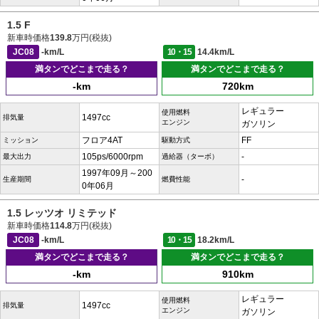
1.5 F
新車時価格
139.8
万円(税抜)
JC08
-km/L
10・15
14.4km/L
満タンでどこまで走る？
満タンでどこまで走る？
-km
720km
レギュラー
使用燃料
1497cc
排気量
エンジン
ガソリン
フロア4AT
FF
ミッション
駆動方式
105ps/6000rpm
-
最大出力
過給器（ターボ）
1997年09月～200
-
生産期間
燃費性能
0年06月
1.5 レッツオ リミテッド
新車時価格
114.8
万円(税抜)
JC08
-km/L
10・15
18.2km/L
満タンでどこまで走る？
満タンでどこまで走る？
-km
910km
レギュラー
使用燃料
1497cc
排気量
エンジン
ガソリン