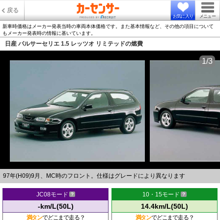
戻る
お気に入り
メニュー
新車時価格はメーカー発表当時の車両本体価格です。また基本情報など、その他の項目について
もメーカー発表時の情報に基いています。
日産 パルサーセリエ 1.5 レッツオ リミテッドの燃費
1/3
97年(H09)9月、MC時のフロント。仕様はグレードにより異なります
JC08モード
10・15モード
-km/L(50L)
14.4km/L(50L)
満タン
でどこまで走る？
満タン
でどこまで走る？