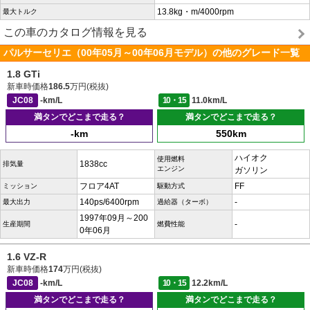
13.8kg・m/4000rpm
最大トルク
この車のカタログ情報を見る
パルサーセリエ（00年05月～00年06月モデル）の他のグレード一覧
1.8 GTi
新車時価格
186.5
万円(税抜)
JC08
-km/L
10・15
11.0km/L
満タンでどこまで走る？
満タンでどこまで走る？
-km
550km
ハイオク
使用燃料
1838cc
排気量
エンジン
ガソリン
フロア4AT
FF
ミッション
駆動方式
140ps/6400rpm
-
最大出力
過給器（ターボ）
1997年09月～200
-
生産期間
燃費性能
0年06月
1.6 VZ-R
新車時価格
174
万円(税抜)
JC08
-km/L
10・15
12.2km/L
満タンでどこまで走る？
満タンでどこまで走る？