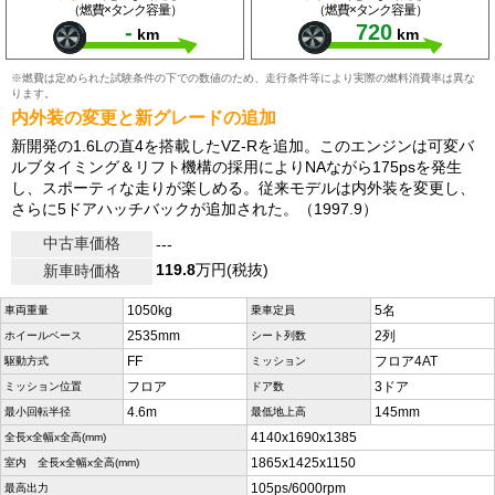
（燃費×タンク容量）
（燃費×タンク容量）
-
720
km
km
※燃費は定められた試験条件の下での数値のため、走行条件等により実際の燃料消費率は異な
ります。
内外装の変更と新グレードの追加
新開発の1.6Lの直4を搭載したVZ-Rを追加。このエンジンは可変バ
ルブタイミング＆リフト機構の採用によりNAながら175psを発生
し、スポーティな走りが楽しめる。従来モデルは内外装を変更し、
さらに5ドアハッチバックが追加された。（1997.9）
中古車価格
---
119.8
万円(税抜)
新車時価格
1050kg
5名
車両重量
乗車定員
2535mm
2列
ホイールベース
シート列数
FF
フロア4AT
駆動方式
ミッション
フロア
3ドア
ミッション位置
ドア数
4.6m
145mm
最小回転半径
最低地上高
4140x1690x1385
全長x全幅x全高(mm)
1865x1425x1150
室内 全長x全幅x全高(mm)
105ps/6000rpm
最高出力