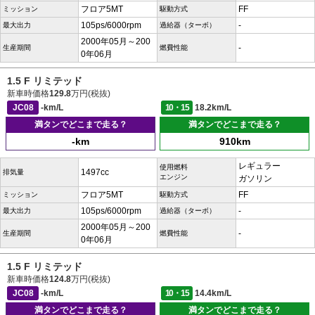
フロア5MT
FF
ミッション
駆動方式
105ps/6000rpm
-
最大出力
過給器（ターボ）
2000年05月～200
-
生産期間
燃費性能
0年06月
1.5 F リミテッド
新車時価格
129.8
万円(税抜)
JC08
-km/L
10・15
18.2km/L
満タンでどこまで走る？
満タンでどこまで走る？
-km
910km
レギュラー
使用燃料
1497cc
排気量
エンジン
ガソリン
フロア5MT
FF
ミッション
駆動方式
105ps/6000rpm
-
最大出力
過給器（ターボ）
2000年05月～200
-
生産期間
燃費性能
0年06月
1.5 F リミテッド
新車時価格
124.8
万円(税抜)
JC08
-km/L
10・15
14.4km/L
満タンでどこまで走る？
満タンでどこまで走る？