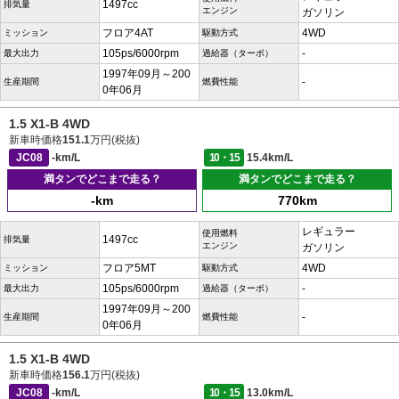
1497cc
排気量
エンジン
ガソリン
フロア4AT
4WD
ミッション
駆動方式
105ps/6000rpm
-
最大出力
過給器（ターボ）
1997年09月～200
-
生産期間
燃費性能
0年06月
1.5 X1-B 4WD
新車時価格
151.1
万円(税抜)
JC08
-km/L
10・15
15.4km/L
満タンでどこまで走る？
満タンでどこまで走る？
-km
770km
レギュラー
使用燃料
1497cc
排気量
エンジン
ガソリン
フロア5MT
4WD
ミッション
駆動方式
105ps/6000rpm
-
最大出力
過給器（ターボ）
1997年09月～200
-
生産期間
燃費性能
0年06月
1.5 X1-B 4WD
新車時価格
156.1
万円(税抜)
JC08
-km/L
10・15
13.0km/L