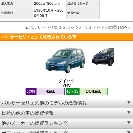
200ps/7800rpm
-
最大出力
過給器（ターボ）
1998年10月～200
-
生産期間
燃費性能
0年06月
▲パルサーセリエ 1.5 レッツオ リミテッドの燃費TOPへ
パルサーセリエとよく比較されている車
ダイハツ
YRV
JC08
-km/L
10・15
14.4km/L
パルサーセリエの他のモデルの燃費情報
日産の他の車の燃費情報
他のメーカーの燃費ランキング