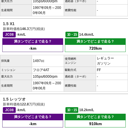
105ps/6000rpm
-
最大出力
過給器（ターボ）
1997年09月～200
-
生産期間
燃費性能
0年06月
1.5 X1
新車時価格
146.3
万円(税抜)
JC08
-km/L
10・15
14.4km/L
満タンでどこまで走る？
満タンでどこまで走る？
-km
720km
レギュラー
使用燃料
1497cc
排気量
エンジン
ガソリン
フロア4AT
FF
ミッション
駆動方式
105ps/6000rpm
-
最大出力
過給器（ターボ）
1997年09月～200
-
生産期間
燃費性能
0年06月
1.5 レッツオ
新車時価格
122.8
万円(税抜)
JC08
-km/L
10・15
18.2km/L
満タンでどこまで走る？
満タンでどこまで走る？
-km
910km