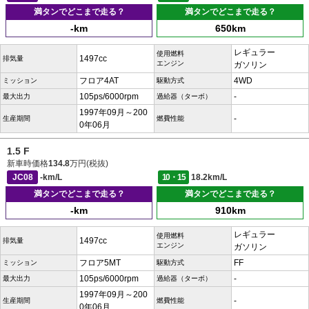
満タンでどこまで走る？
満タンでどこまで走る？
-km
650km
レギュラー
使用燃料
1497cc
排気量
エンジン
ガソリン
フロア4AT
4WD
ミッション
駆動方式
105ps/6000rpm
-
最大出力
過給器（ターボ）
1997年09月～200
-
生産期間
燃費性能
0年06月
1.5 F
新車時価格
134.8
万円(税抜)
JC08
-km/L
10・15
18.2km/L
満タンでどこまで走る？
満タンでどこまで走る？
-km
910km
レギュラー
使用燃料
1497cc
排気量
エンジン
ガソリン
フロア5MT
FF
ミッション
駆動方式
105ps/6000rpm
-
最大出力
過給器（ターボ）
1997年09月～200
-
生産期間
燃費性能
0年06月