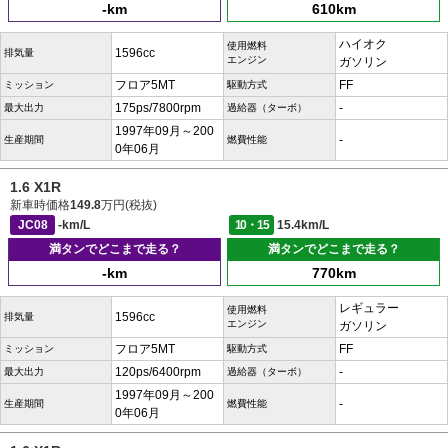
-km
610km
ハイオク
使用燃料
1596cc
排気量
エンジン
ガソリン
フロア5MT
FF
ミッション
駆動方式
175ps/7800rpm
-
最大出力
過給器（ターボ）
1997年09月～200
-
生産期間
燃費性能
0年06月
1.6 X1R
新車時価格
149.8
万円(税抜)
JC08
-km/L
10・15
15.4km/L
満タンでどこまで走る？
満タンでどこまで走る？
-km
770km
レギュラー
使用燃料
1596cc
排気量
エンジン
ガソリン
フロア5MT
FF
ミッション
駆動方式
120ps/6400rpm
-
最大出力
過給器（ターボ）
1997年09月～200
-
生産期間
燃費性能
0年06月