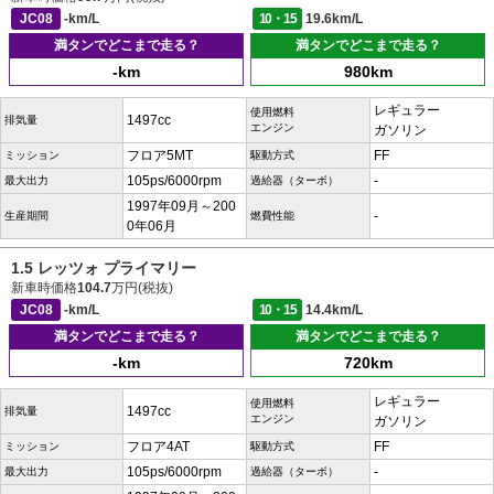
JC08
-km/L
10・15
19.6km/L
満タンでどこまで走る？
満タンでどこまで走る？
-km
980km
レギュラー
使用燃料
1497cc
排気量
エンジン
ガソリン
フロア5MT
FF
ミッション
駆動方式
105ps/6000rpm
-
最大出力
過給器（ターボ）
1997年09月～200
-
生産期間
燃費性能
0年06月
1.5 レッツォ プライマリー
新車時価格
104.7
万円(税抜)
JC08
-km/L
10・15
14.4km/L
満タンでどこまで走る？
満タンでどこまで走る？
-km
720km
レギュラー
使用燃料
1497cc
排気量
エンジン
ガソリン
フロア4AT
FF
ミッション
駆動方式
105ps/6000rpm
-
最大出力
過給器（ターボ）