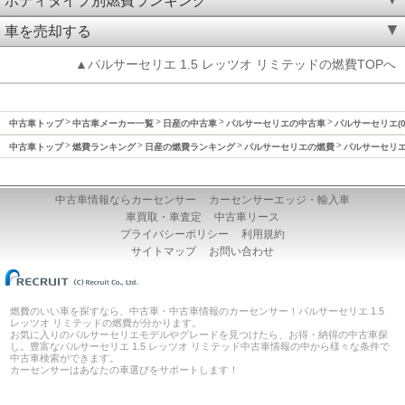
ボディタイプ別燃費ランキング
車を売却する
▲パルサーセリエ 1.5 レッツオ リミテッドの燃費TOPへ
中古車トップ
中古車メーカー一覧
日産の中古車
パルサーセリエの中古車
パルサーセリエ(0
中古車トップ
燃費ランキング
日産の燃費ランキング
パルサーセリエの燃費
パルサーセリエ(
中古車情報ならカーセンサー
カーセンサーエッジ・輸入車
車買取・車査定
中古車リース
プライバシーポリシー
利用規約
サイトマップ
お問い合わせ
燃費のいい車を探すなら、中古車・中古車情報のカーセンサー！パルサーセリエ 1.5
レッツオ リミテッドの燃費が分かります。
お気に入りのパルサーセリエモデルやグレードを見つけたら、お得・納得の中古車探
し。豊富なパルサーセリエ 1.5 レッツオ リミテッド中古車情報の中から様々な条件で
中古車検索ができます。
カーセンサーはあなたの車選びをサポートします！