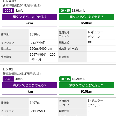
1.6 X1R
新車時価格
154.8
万円(税抜)
JC08
-km/L
10・15
13.0km/L
満タンでどこまで走る？
満タンでどこまで走る？
-km
650km
レギュラー
使用燃料
1596cc
排気量
エンジン
ガソリン
フロア4AT
FF
ミッション
駆動方式
120ps/6400rpm
-
最大出力
過給器（ターボ）
1997年09月～200
-
生産期間
燃費性能
0年06月
1.5 X1
新車時価格
141.3
万円(税抜)
JC08
-km/L
10・15
18.2km/L
満タンでどこまで走る？
満タンでどこまで走る？
-km
910km
レギュラー
使用燃料
1497cc
排気量
エンジン
ガソリン
フロア5MT
FF
ミッション
駆動方式