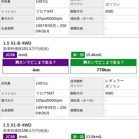
1497cc
排気量
エンジン
ガソリン
フロア4AT
4WD
ミッション
駆動方式
105ps/6000rpm
-
最大出力
過給器（ターボ）
1997年09月～200
-
生産期間
燃費性能
0年06月
1.5 X1-B 4WD
新車時価格
151.1
万円(税抜)
JC08
-km/L
10・15
15.4km/L
満タンでどこまで走る？
満タンでどこまで走る？
-km
770km
レギュラー
使用燃料
1497cc
排気量
エンジン
ガソリン
フロア5MT
4WD
ミッション
駆動方式
105ps/6000rpm
-
最大出力
過給器（ターボ）
1997年09月～200
-
生産期間
燃費性能
0年06月
1.5 X1-B 4WD
新車時価格
156.1
万円(税抜)
JC08
-km/L
10・15
13.0km/L