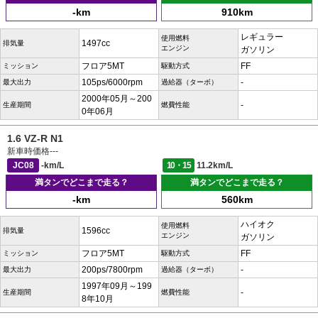
-km
910km
レギュラー
使用燃料
1497cc
排気量
エンジン
ガソリン
フロア5MT
FF
ミッション
駆動方式
105ps/6000rpm
-
最大出力
過給器（ターボ）
2000年05月～200
-
生産期間
燃費性能
0年06月
1.6 VZ-R N1
新車時価格
---
JC08
-km/L
10・15
11.2km/L
満タンでどこまで走る？
満タンでどこまで走る？
-km
560km
ハイオク
使用燃料
1596cc
排気量
エンジン
ガソリン
フロア5MT
FF
ミッション
駆動方式
200ps/7800rpm
-
最大出力
過給器（ターボ）
1997年09月～199
-
生産期間
燃費性能
8年10月