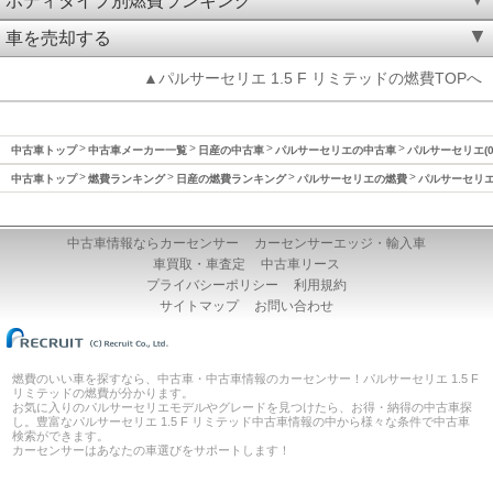
ボディタイプ別燃費ランキング
車を売却する
▲パルサーセリエ 1.5 F リミテッドの燃費TOPへ
中古車トップ
中古車メーカー一覧
日産の中古車
パルサーセリエの中古車
パルサーセリエ(0
中古車トップ
燃費ランキング
日産の燃費ランキング
パルサーセリエの燃費
パルサーセリエ(
中古車情報ならカーセンサー
カーセンサーエッジ・輸入車
車買取・車査定
中古車リース
プライバシーポリシー
利用規約
サイトマップ
お問い合わせ
燃費のいい車を探すなら、中古車・中古車情報のカーセンサー！パルサーセリエ 1.5 F
リミテッドの燃費が分かります。
お気に入りのパルサーセリエモデルやグレードを見つけたら、お得・納得の中古車探
し。豊富なパルサーセリエ 1.5 F リミテッド中古車情報の中から様々な条件で中古車
検索ができます。
カーセンサーはあなたの車選びをサポートします！