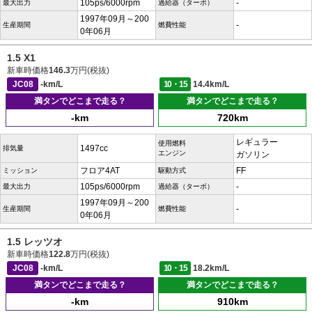
105ps/6000rpm
-
最大出力
過給器（ターボ）
1997年09月～200
-
生産期間
燃費性能
0年06月
1.5 X1
新車時価格
146.3
万円(税抜)
JC08
-km/L
10・15
14.4km/L
満タンでどこまで走る？
満タンでどこまで走る？
-km
720km
レギュラー
使用燃料
1497cc
排気量
エンジン
ガソリン
フロア4AT
FF
ミッション
駆動方式
105ps/6000rpm
-
最大出力
過給器（ターボ）
1997年09月～200
-
生産期間
燃費性能
0年06月
1.5 レッツオ
新車時価格
122.8
万円(税抜)
JC08
-km/L
10・15
18.2km/L
満タンでどこまで走る？
満タンでどこまで走る？
-km
910km