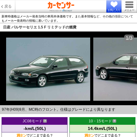
戻る
お気に入り
メニュー
新車時価格はメーカー発表当時の車両本体価格です。また基本情報など、その他の項目について
もメーカー発表時の情報に基いています。
日産 パルサーセリエ 1.5 F リミテッドの燃費
1/3
97年(H09)9月、MC時のフロント。仕様はグレードにより異なります
JC08モード
10・15モード
-km/L(50L)
14.4km/L(50L)
満タン
でどこまで走る？
満タン
でどこまで走る？