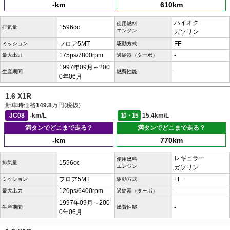
-km
610km
ハイオク
使用燃料
1596cc
排気量
エンジン
ガソリン
フロア5MT
FF
ミッション
駆動方式
175ps/7800rpm
-
最大出力
過給器（ターボ）
1997年09月～200
-
生産期間
燃費性能
0年06月
1.6 X1R
新車時価格
149.8
万円(税抜)
JC08
-km/L
10・15
15.4km/L
満タンでどこまで走る？
満タンでどこまで走る？
-km
770km
レギュラー
使用燃料
1596cc
排気量
エンジン
ガソリン
フロア5MT
FF
ミッション
駆動方式
120ps/6400rpm
-
最大出力
過給器（ターボ）
1997年09月～200
-
生産期間
燃費性能
0年06月