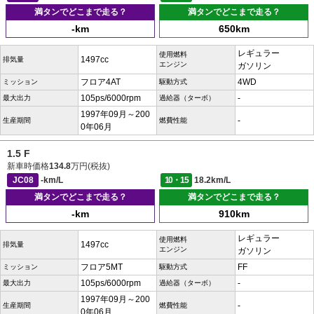
満タンでどこまで走る？
満タンでどこまで走る？
-km
650km
レギュラー
使用燃料
1497cc
排気量
エンジン
ガソリン
フロア4AT
4WD
ミッション
駆動方式
105ps/6000rpm
-
最大出力
過給器（ターボ）
1997年09月～200
-
生産期間
燃費性能
0年06月
1.5 F
新車時価格
134.8
万円(税抜)
JC08
-km/L
10・15
18.2km/L
満タンでどこまで走る？
満タンでどこまで走る？
-km
910km
レギュラー
使用燃料
1497cc
排気量
エンジン
ガソリン
フロア5MT
FF
ミッション
駆動方式
105ps/6000rpm
-
最大出力
過給器（ターボ）
1997年09月～200
-
生産期間
燃費性能
0年06月