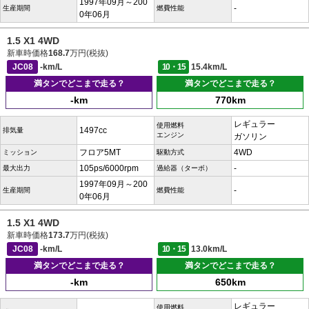
1997年09月～200
-
生産期間
燃費性能
0年06月
1.5 X1 4WD
新車時価格
168.7
万円(税抜)
JC08
-km/L
10・15
15.4km/L
満タンでどこまで走る？
満タンでどこまで走る？
-km
770km
レギュラー
使用燃料
1497cc
排気量
エンジン
ガソリン
フロア5MT
4WD
ミッション
駆動方式
105ps/6000rpm
-
最大出力
過給器（ターボ）
1997年09月～200
-
生産期間
燃費性能
0年06月
1.5 X1 4WD
新車時価格
173.7
万円(税抜)
JC08
-km/L
10・15
13.0km/L
満タンでどこまで走る？
満タンでどこまで走る？
-km
650km
レギュラー
使用燃料