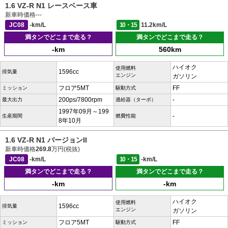
1.6 VZ-R N1 レースベース車
新車時価格
---
JC08
-km/L
10・15
11.2km/L
満タンでどこまで走る？
満タンでどこまで走る？
-km
560km
ハイオク
使用燃料
1596cc
排気量
エンジン
ガソリン
フロア5MT
FF
ミッション
駆動方式
200ps/7800rpm
-
最大出力
過給器（ターボ）
1997年09月～199
-
生産期間
燃費性能
8年10月
1.6 VZ-R N1 バージョンII
新車時価格
269.8
万円(税抜)
JC08
-km/L
10・15
-km/L
満タンでどこまで走る？
満タンでどこまで走る？
-km
-km
ハイオク
使用燃料
1596cc
排気量
エンジン
ガソリン
フロア5MT
FF
ミッション
駆動方式