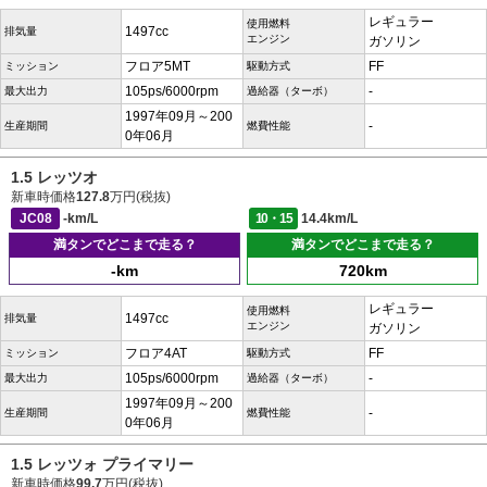
レギュラー
使用燃料
1497cc
排気量
エンジン
ガソリン
フロア5MT
FF
ミッション
駆動方式
105ps/6000rpm
-
最大出力
過給器（ターボ）
1997年09月～200
-
生産期間
燃費性能
0年06月
1.5 レッツオ
新車時価格
127.8
万円(税抜)
JC08
-km/L
10・15
14.4km/L
満タンでどこまで走る？
満タンでどこまで走る？
-km
720km
レギュラー
使用燃料
1497cc
排気量
エンジン
ガソリン
フロア4AT
FF
ミッション
駆動方式
105ps/6000rpm
-
最大出力
過給器（ターボ）
1997年09月～200
-
生産期間
燃費性能
0年06月
1.5 レッツォ プライマリー
新車時価格
99.7
万円(税抜)