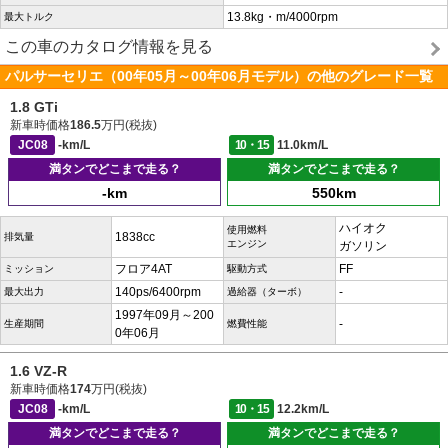
13.8kg・m/4000rpm
最大トルク
この車のカタログ情報を見る
パルサーセリエ（00年05月～00年06月モデル）の他のグレード一覧
1.8 GTi
新車時価格
186.5
万円(税抜)
JC08
-km/L
10・15
11.0km/L
満タンでどこまで走る？
満タンでどこまで走る？
-km
550km
ハイオク
使用燃料
1838cc
排気量
エンジン
ガソリン
フロア4AT
FF
ミッション
駆動方式
140ps/6400rpm
-
最大出力
過給器（ターボ）
1997年09月～200
-
生産期間
燃費性能
0年06月
1.6 VZ-R
新車時価格
174
万円(税抜)
JC08
-km/L
10・15
12.2km/L
満タンでどこまで走る？
満タンでどこまで走る？