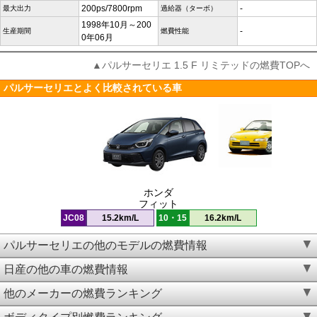
200ps/7800rpm
-
最大出力
過給器（ターボ）
1998年10月～200
-
生産期間
燃費性能
0年06月
▲パルサーセリエ 1.5 F リミテッドの燃費TOPへ
パルサーセリエとよく比較されている車
ホンダ
フィット
JC08
15.2km/L
10・15
16.2km/L
パルサーセリエの他のモデルの燃費情報
日産の他の車の燃費情報
他のメーカーの燃費ランキング