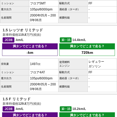
フロア5MT
FF
ミッション
駆動方式
105ps/6000rpm
-
最大出力
過給器（ターボ）
2000年05月～200
-
生産期間
燃費性能
0年06月
1.5 レッツオ リミテッド
新車時価格
119.8
万円(税抜)
JC08
-km/L
10・15
14.4km/L
満タンでどこまで走る？
満タンでどこまで走る？
-km
720km
レギュラー
使用燃料
1497cc
排気量
エンジン
ガソリン
フロア4AT
FF
ミッション
駆動方式
105ps/6000rpm
-
最大出力
過給器（ターボ）
2000年05月～200
-
生産期間
燃費性能
0年06月
1.5 F リミテッド
新車時価格
129.8
万円(税抜)
JC08
-km/L
10・15
18.2km/L
満タンでどこまで走る？
満タンでどこまで走る？