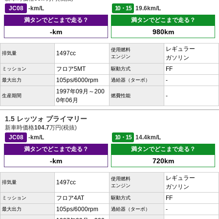
JC08
-km/L
10・15
19.6km/L
満タンでどこまで走る？
満タンでどこまで走る？
-km
980km
レギュラー
使用燃料
1497cc
排気量
エンジン
ガソリン
フロア5MT
FF
ミッション
駆動方式
105ps/6000rpm
-
最大出力
過給器（ターボ）
1997年09月～200
-
生産期間
燃費性能
0年06月
1.5 レッツォ プライマリー
新車時価格
104.7
万円(税抜)
JC08
-km/L
10・15
14.4km/L
満タンでどこまで走る？
満タンでどこまで走る？
-km
720km
レギュラー
使用燃料
1497cc
排気量
エンジン
ガソリン
フロア4AT
FF
ミッション
駆動方式
105ps/6000rpm
-
最大出力
過給器（ターボ）