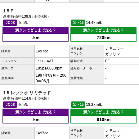
1.5 F
新車時価格
139.8
万円(税抜)
JC08
-km/L
10・15
14.4km/L
満タンでどこまで走る？
満タンでどこまで走る？
-km
720km
レギュラー
使用燃料
1497cc
排気量
エンジン
ガソリン
フロア4AT
FF
ミッション
駆動方式
105ps/6000rpm
-
最大出力
過給器（ターボ）
1997年09月～200
-
生産期間
燃費性能
0年06月
1.5 レッツオ リミテッド
新車時価格
114.8
万円(税抜)
JC08
-km/L
10・15
18.2km/L
満タンでどこまで走る？
満タンでどこまで走る？
-km
910km
レギュラー
使用燃料
1497cc
排気量
エンジン
ガソリン