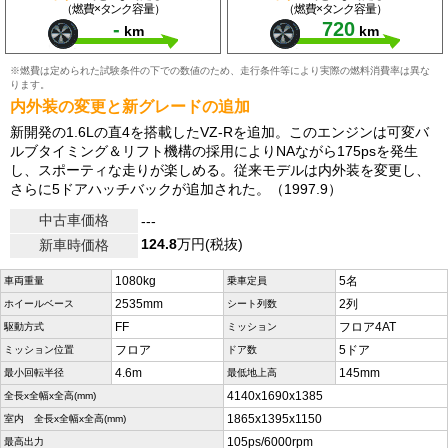
（燃費×タンク容量）
（燃費×タンク容量）
-
720
km
km
※燃費は定められた試験条件の下での数値のため、走行条件等により実際の燃料消費率は異な
ります。
内外装の変更と新グレードの追加
新開発の1.6Lの直4を搭載したVZ-Rを追加。このエンジンは可変バ
ルブタイミング＆リフト機構の採用によりNAながら175psを発生
し、スポーティな走りが楽しめる。従来モデルは内外装を変更し、
さらに5ドアハッチバックが追加された。（1997.9）
中古車価格
---
124.8
万円(税抜)
新車時価格
1080kg
5名
車両重量
乗車定員
2535mm
2列
ホイールベース
シート列数
FF
フロア4AT
駆動方式
ミッション
フロア
5ドア
ミッション位置
ドア数
4.6m
145mm
最小回転半径
最低地上高
4140x1690x1385
全長x全幅x全高(mm)
1865x1395x1150
室内 全長x全幅x全高(mm)
105ps/6000rpm
最高出力