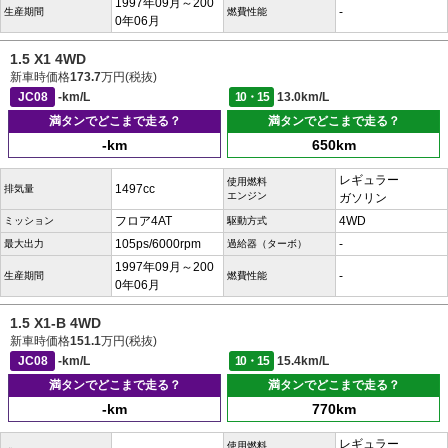
1997年09月～200
-
生産期間
燃費性能
0年06月
1.5 X1 4WD
新車時価格
173.7
万円(税抜)
JC08
-km/L
10・15
13.0km/L
満タンでどこまで走る？
満タンでどこまで走る？
-km
650km
レギュラー
使用燃料
1497cc
排気量
エンジン
ガソリン
フロア4AT
4WD
ミッション
駆動方式
105ps/6000rpm
-
最大出力
過給器（ターボ）
1997年09月～200
-
生産期間
燃費性能
0年06月
1.5 X1-B 4WD
新車時価格
151.1
万円(税抜)
JC08
-km/L
10・15
15.4km/L
満タンでどこまで走る？
満タンでどこまで走る？
-km
770km
レギュラー
使用燃料