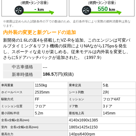
（燃費×タンク容量）
（燃費×タンク容量）
-
550
km
km
※燃費は定められた試験条件の下での数値のため、走行条件等により実際の燃料消費率は異な
ります。
内外装の変更と新グレードの追加
新開発の1.6Lの直4を搭載したVZ-Rを追加。このエンジンは可変バ
ルブタイミング＆リフト機構の採用によりNAながら175psを発生
し、スポーティな走りが楽しめる。従来モデルは内外装を変更し、
さらに5ドアハッチバックが追加された。（1997.9）
中古車価格
---
186.5
万円(税抜)
新車時価格
1150kg
5名
車両重量
乗車定員
2535mm
2列
ホイールベース
シート列数
FF
フロア4AT
駆動方式
ミッション
フロア
3ドア
ミッション位置
ドア数
5.2m
145mm
最小回転半径
最低地上高
4140x1690x1385
全長x全幅x全高(mm)
1865x1425x1150
室内 全長x全幅x全高(mm)
140ps/6400rpm
最高出力