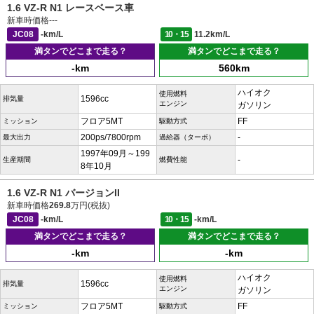
1.6 VZ-R N1 レースベース車
新車時価格
---
JC08
-km/L
10・15
11.2km/L
満タンでどこまで走る？
満タンでどこまで走る？
-km
560km
ハイオク
使用燃料
1596cc
排気量
エンジン
ガソリン
フロア5MT
FF
ミッション
駆動方式
200ps/7800rpm
-
最大出力
過給器（ターボ）
1997年09月～199
-
生産期間
燃費性能
8年10月
1.6 VZ-R N1 バージョンII
新車時価格
269.8
万円(税抜)
JC08
-km/L
10・15
-km/L
満タンでどこまで走る？
満タンでどこまで走る？
-km
-km
ハイオク
使用燃料
1596cc
排気量
エンジン
ガソリン
フロア5MT
FF
ミッション
駆動方式