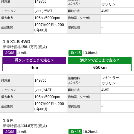
1497cc
排気量
エンジン
ガソリン
フロア5MT
4WD
ミッション
駆動方式
105ps/6000rpm
-
最大出力
過給器（ターボ）
1997年09月～200
-
生産期間
燃費性能
0年06月
1.5 X1-B 4WD
新車時価格
156.1
万円(税抜)
JC08
-km/L
10・15
13.0km/L
満タンでどこまで走る？
満タンでどこまで走る？
-km
650km
レギュラー
使用燃料
1497cc
排気量
エンジン
ガソリン
フロア4AT
4WD
ミッション
駆動方式
105ps/6000rpm
-
最大出力
過給器（ターボ）
1997年09月～200
-
生産期間
燃費性能
0年06月
1.5 F
新車時価格
134.8
万円(税抜)
JC08
-km/L
10・15
18.2km/L