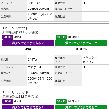
フロア4AT
FF
ミッション
駆動方式
105ps/6000rpm
-
最大出力
過給器（ターボ）
2000年05月～200
-
生産期間
燃費性能
0年06月
1.5 F リミテッド
新車時価格
129.8
万円(税抜)
JC08
-km/L
10・15
18.2km/L
満タンでどこまで走る？
満タンでどこまで走る？
-km
910km
レギュラー
使用燃料
1497cc
排気量
エンジン
ガソリン
フロア5MT
FF
ミッション
駆動方式
105ps/6000rpm
-
最大出力
過給器（ターボ）
2000年05月～200
-
生産期間
燃費性能
0年06月
1.5 F リミテッド
新車時価格
124.8
万円(税抜)
JC08
-km/L
10・15
14.4km/L
満タンでどこまで走る？
満タンでどこまで走る？