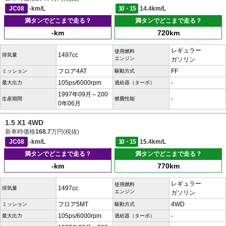
JC08
-km/L
10・15
14.4km/L
満タンでどこまで走る？
満タンでどこまで走る？
-km
720km
レギュラー
使用燃料
1497cc
排気量
エンジン
ガソリン
フロア4AT
FF
ミッション
駆動方式
105ps/6000rpm
-
最大出力
過給器（ターボ）
1997年09月～200
-
生産期間
燃費性能
0年06月
1.5 X1 4WD
新車時価格
168.7
万円(税抜)
JC08
-km/L
10・15
15.4km/L
満タンでどこまで走る？
満タンでどこまで走る？
-km
770km
レギュラー
使用燃料
1497cc
排気量
エンジン
ガソリン
フロア5MT
4WD
ミッション
駆動方式
105ps/6000rpm
-
最大出力
過給器（ターボ）