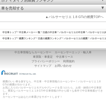
ボディタイプ別燃費ランキング
車を売却する
▲パルサーセリエ 1.8 GTiの燃費TOPへ
中古車トップ
中古車メーカー一覧
日産の中古車
パルサーセリエの中古車
パルサーセリエ(9
中古車トップ
燃費ランキング
日産の燃費ランキング
パルサーセリエの燃費
パルサーセリエ(
中古車情報ならカーセンサー
カーセンサーエッジ・輸入車
車買取・車査定
中古車リース
プライバシーポリシー
利用規約
サイトマップ
お問い合わせ
燃費のいい車を探すなら、中古車・中古車情報のカーセンサー！パルサーセリエ 1.8
GTiの燃費が分かります。
お気に入りのパルサーセリエモデルやグレードを見つけたら、お得・納得の中古車探
し。豊富なパルサーセリエ 1.8 GTi中古車情報の中から様々な条件で中古車検索ができ
ます。
カーセンサーはあなたの車選びをサポートします！