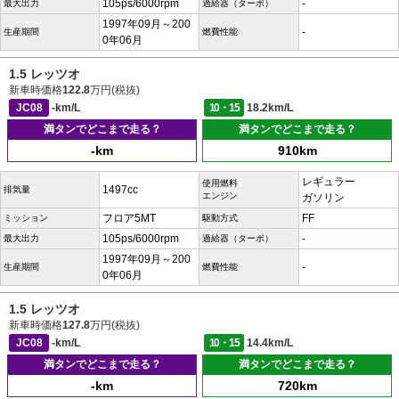
105ps/6000rpm
-
最大出力
過給器（ターボ）
1997年09月～200
-
生産期間
燃費性能
0年06月
1.5 レッツオ
新車時価格
122.8
万円(税抜)
JC08
-km/L
10・15
18.2km/L
満タンでどこまで走る？
満タンでどこまで走る？
-km
910km
レギュラー
使用燃料
1497cc
排気量
エンジン
ガソリン
フロア5MT
FF
ミッション
駆動方式
105ps/6000rpm
-
最大出力
過給器（ターボ）
1997年09月～200
-
生産期間
燃費性能
0年06月
1.5 レッツオ
新車時価格
127.8
万円(税抜)
JC08
-km/L
10・15
14.4km/L
満タンでどこまで走る？
満タンでどこまで走る？
-km
720km