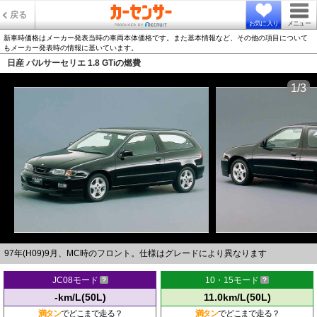
戻る
お気に入り
メニュー
新車時価格はメーカー発表当時の車両本体価格です。また基本情報など、その他の項目について
もメーカー発表時の情報に基いています。
日産 パルサーセリエ 1.8 GTiの燃費
1/3
97年(H09)9月、MC時のフロント。仕様はグレードにより異なります
JC08モード
10・15モード
-km/L(50L)
11.0km/L(50L)
満タン
でどこまで走る？
満タン
でどこまで走る？