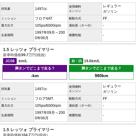
レギュラー
使用燃料
1497cc
排気量
エンジン
ガソリン
フロア4AT
FF
ミッション
駆動方式
105ps/6000rpm
-
最大出力
過給器（ターボ）
1997年09月～200
-
生産期間
燃費性能
0年06月
1.5 レッツォ プライマリー
新車時価格
99.7
万円(税抜)
JC08
-km/L
10・15
19.6km/L
満タンでどこまで走る？
満タンでどこまで走る？
-km
980km
レギュラー
使用燃料
1497cc
排気量
エンジン
ガソリン
フロア5MT
FF
ミッション
駆動方式
105ps/6000rpm
-
最大出力
過給器（ターボ）
1997年09月～200
-
生産期間
燃費性能
0年06月
1.5 レッツォ プライマリー
新車時価格
104.7
万円(税抜)