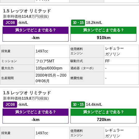
1.5 レッツオ リミテッド
新車時価格
114.8
万円(税抜)
JC08
-km/L
10・15
18.2km/L
満タンでどこまで走る？
満タンでどこまで走る？
-km
910km
レギュラー
使用燃料
1497cc
排気量
エンジン
ガソリン
フロア5MT
FF
ミッション
駆動方式
105ps/6000rpm
-
最大出力
過給器（ターボ）
2000年05月～200
-
生産期間
燃費性能
0年06月
1.5 レッツオ リミテッド
新車時価格
119.8
万円(税抜)
JC08
-km/L
10・15
14.4km/L
満タンでどこまで走る？
満タンでどこまで走る？
-km
720km
レギュラー
使用燃料
1497cc
排気量
エンジン
ガソリン