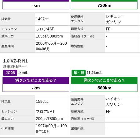
-km
720km
レギュラー
使用燃料
1497cc
排気量
エンジン
ガソリン
フロア4AT
FF
ミッション
駆動方式
105ps/6000rpm
-
最大出力
過給器（ターボ）
2000年05月～200
-
生産期間
燃費性能
0年06月
1.6 VZ-R N1
新車時価格
---
JC08
-km/L
10・15
11.2km/L
満タンでどこまで走る？
満タンでどこまで走る？
-km
560km
ハイオク
使用燃料
1596cc
排気量
エンジン
ガソリン
フロア5MT
FF
ミッション
駆動方式
200ps/7800rpm
-
最大出力
過給器（ターボ）
1997年09月～199
-
生産期間
燃費性能
8年10月