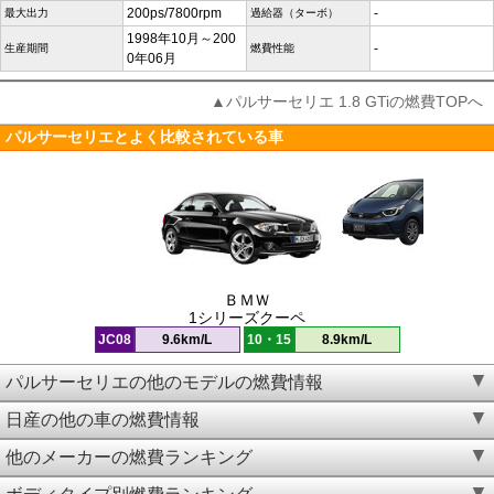
200ps/7800rpm
-
最大出力
過給器（ターボ）
1998年10月～200
-
生産期間
燃費性能
0年06月
▲パルサーセリエ 1.8 GTiの燃費TOPへ
パルサーセリエとよく比較されている車
ＢＭＷ
1シリーズクーペ
JC08
9.6km/L
10・15
8.9km/L
パルサーセリエの他のモデルの燃費情報
日産の他の車の燃費情報
他のメーカーの燃費ランキング