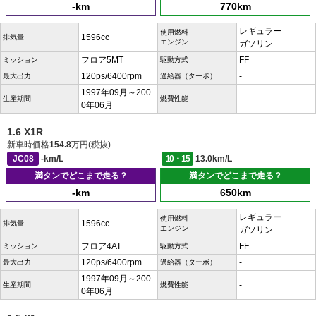
-km
770km
レギュラー
使用燃料
1596cc
排気量
エンジン
ガソリン
フロア5MT
FF
ミッション
駆動方式
120ps/6400rpm
-
最大出力
過給器（ターボ）
1997年09月～200
-
生産期間
燃費性能
0年06月
1.6 X1R
新車時価格
154.8
万円(税抜)
JC08
-km/L
10・15
13.0km/L
満タンでどこまで走る？
満タンでどこまで走る？
-km
650km
レギュラー
使用燃料
1596cc
排気量
エンジン
ガソリン
フロア4AT
FF
ミッション
駆動方式
120ps/6400rpm
-
最大出力
過給器（ターボ）
1997年09月～200
-
生産期間
燃費性能
0年06月