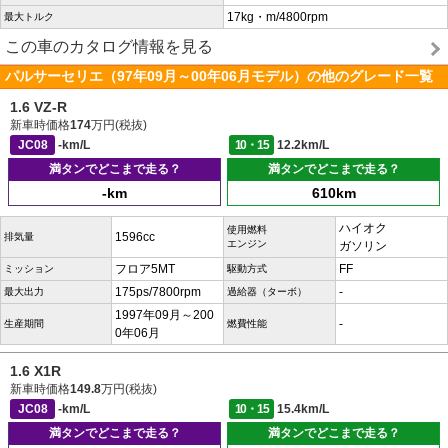
17kg・m/4800rpm
最大トルク
この車のカタログ情報を見る
パルサーセリエ（97年09月～00年06月モデル）の他のグレード一覧
1.6 VZ-R
新車時価格
174
万円(税抜)
JC08
-km/L
10・15
12.2km/L
満タンでどこまで走る？
満タンでどこまで走る？
-km
610km
ハイオク
使用燃料
1596cc
排気量
エンジン
ガソリン
フロア5MT
FF
ミッション
駆動方式
175ps/7800rpm
-
最大出力
過給器（ターボ）
1997年09月～200
-
生産期間
燃費性能
0年06月
1.6 X1R
新車時価格
149.8
万円(税抜)
JC08
-km/L
10・15
15.4km/L
満タンでどこまで走る？
満タンでどこまで走る？