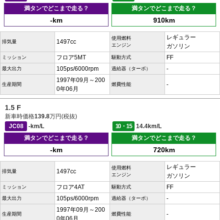
満タンでどこまで走る？
満タンでどこまで走る？
-km
910km
レギュラー
使用燃料
1497cc
排気量
エンジン
ガソリン
フロア5MT
FF
ミッション
駆動方式
105ps/6000rpm
-
最大出力
過給器（ターボ）
1997年09月～200
-
生産期間
燃費性能
0年06月
1.5 F
新車時価格
139.8
万円(税抜)
JC08
-km/L
10・15
14.4km/L
満タンでどこまで走る？
満タンでどこまで走る？
-km
720km
レギュラー
使用燃料
1497cc
排気量
エンジン
ガソリン
フロア4AT
FF
ミッション
駆動方式
105ps/6000rpm
-
最大出力
過給器（ターボ）
1997年09月～200
-
生産期間
燃費性能
0年06月