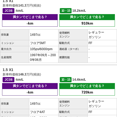
1.5 X1
新車時価格
141.3
万円(税抜)
JC08
-km/L
10・15
18.2km/L
満タンでどこまで走る？
満タンでどこまで走る？
-km
910km
レギュラー
使用燃料
1497cc
排気量
エンジン
ガソリン
フロア5MT
FF
ミッション
駆動方式
105ps/6000rpm
-
最大出力
過給器（ターボ）
1997年09月～200
-
生産期間
燃費性能
0年06月
1.5 X1
新車時価格
146.3
万円(税抜)
JC08
-km/L
10・15
14.4km/L
満タンでどこまで走る？
満タンでどこまで走る？
-km
720km
レギュラー
使用燃料
1497cc
排気量
エンジン
ガソリン
フロア4AT
FF
ミッション
駆動方式