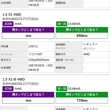
1997年09月～200
-
生産期間
燃費性能
0年06月
1.5 X1 4WD
新車時価格
173.7
万円(税抜)
JC08
-km/L
10・15
13.0km/L
満タンでどこまで走る？
満タンでどこまで走る？
-km
650km
レギュラー
使用燃料
1497cc
排気量
エンジン
ガソリン
フロア4AT
4WD
ミッション
駆動方式
105ps/6000rpm
-
最大出力
過給器（ターボ）
1997年09月～200
-
生産期間
燃費性能
0年06月
1.5 X1-B 4WD
新車時価格
151.1
万円(税抜)
JC08
-km/L
10・15
15.4km/L
満タンでどこまで走る？
満タンでどこまで走る？
-km
770km
レギュラー
使用燃料