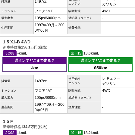
1497cc
排気量
エンジン
ガソリン
フロア5MT
4WD
ミッション
駆動方式
105ps/6000rpm
-
最大出力
過給器（ターボ）
1997年09月～200
-
生産期間
燃費性能
0年06月
1.5 X1-B 4WD
新車時価格
156.1
万円(税抜)
JC08
-km/L
10・15
13.0km/L
満タンでどこまで走る？
満タンでどこまで走る？
-km
650km
レギュラー
使用燃料
1497cc
排気量
エンジン
ガソリン
フロア4AT
4WD
ミッション
駆動方式
105ps/6000rpm
-
最大出力
過給器（ターボ）
1997年09月～200
-
生産期間
燃費性能
0年06月
1.5 F
新車時価格
134.8
万円(税抜)
JC08
-km/L
10・15
18.2km/L