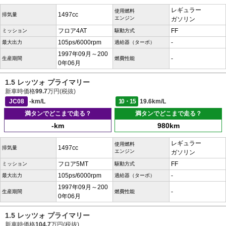
レギュラー
使用燃料
1497cc
排気量
エンジン
ガソリン
フロア4AT
FF
ミッション
駆動方式
105ps/6000rpm
-
最大出力
過給器（ターボ）
1997年09月～200
-
生産期間
燃費性能
0年06月
1.5 レッツォ プライマリー
新車時価格
99.7
万円(税抜)
JC08
-km/L
10・15
19.6km/L
満タンでどこまで走る？
満タンでどこまで走る？
-km
980km
レギュラー
使用燃料
1497cc
排気量
エンジン
ガソリン
フロア5MT
FF
ミッション
駆動方式
105ps/6000rpm
-
最大出力
過給器（ターボ）
1997年09月～200
-
生産期間
燃費性能
0年06月
1.5 レッツォ プライマリー
新車時価格
104.7
万円(税抜)