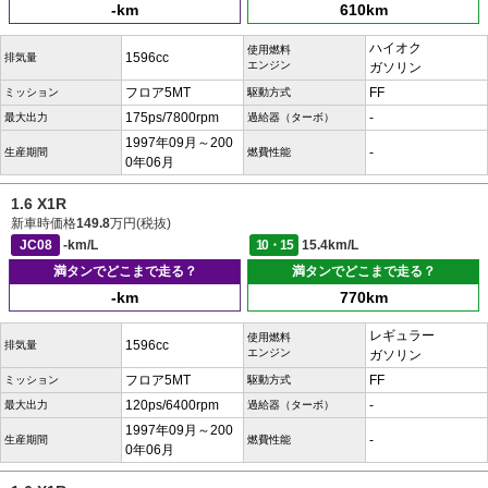
-km
610km
ハイオク
使用燃料
1596cc
排気量
エンジン
ガソリン
フロア5MT
FF
ミッション
駆動方式
175ps/7800rpm
-
最大出力
過給器（ターボ）
1997年09月～200
-
生産期間
燃費性能
0年06月
1.6 X1R
新車時価格
149.8
万円(税抜)
JC08
-km/L
10・15
15.4km/L
満タンでどこまで走る？
満タンでどこまで走る？
-km
770km
レギュラー
使用燃料
1596cc
排気量
エンジン
ガソリン
フロア5MT
FF
ミッション
駆動方式
120ps/6400rpm
-
最大出力
過給器（ターボ）
1997年09月～200
-
生産期間
燃費性能
0年06月