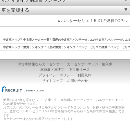
ボディタイプ別燃費ランキング
車を売却する
▲パルサーセリエ 1.5 X1の燃費TOPへ
中古車トップ
中古車メーカー一覧
日産の中古車
パルサーセリエの中古車
パルサーセリエ(9
中古車トップ
燃費ランキング
日産の燃費ランキング
パルサーセリエの燃費
パルサーセリエ(
中古車情報ならカーセンサー
カーセンサーエッジ・輸入車
車買取・車査定
中古車リース
プライバシーポリシー
利用規約
サイトマップ
お問い合わせ
燃費のいい車を探すなら、中古車・中古車情報のカーセンサー！パルサーセリエ 1.5
X1の燃費が分かります。
お気に入りのパルサーセリエモデルやグレードを見つけたら、お得・納得の中古車探
し。豊富なパルサーセリエ 1.5 X1中古車情報の中から様々な条件で中古車検索ができ
ます。
カーセンサーはあなたの車選びをサポートします！