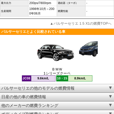
200ps/7800rpm
-
最大出力
過給器（ターボ）
1998年10月～200
-
生産期間
燃費性能
0年06月
▲パルサーセリエ 1.5 X1の燃費TOPへ
パルサーセリエとよく比較されている車
ＢＭＷ
1シリーズクーペ
JC08
9.6km/L
10・15
8.9km/L
パルサーセリエの他のモデルの燃費情報
日産の他の車の燃費情報
他のメーカーの燃費ランキング