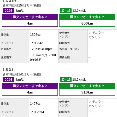
1.6 X1R
新車時価格
154.8
万円(税抜)
JC08
-km/L
10・15
13.0km/L
満タンでどこまで走る？
満タンでどこまで走る？
-km
650km
レギュラー
使用燃料
1596cc
排気量
エンジン
ガソリン
フロア4AT
FF
ミッション
駆動方式
120ps/6400rpm
-
最大出力
過給器（ターボ）
1997年09月～200
-
生産期間
燃費性能
0年06月
1.5 X1
新車時価格
141.3
万円(税抜)
JC08
-km/L
10・15
18.2km/L
満タンでどこまで走る？
満タンでどこまで走る？
-km
910km
レギュラー
使用燃料
1497cc
排気量
エンジン
ガソリン
フロア5MT
FF
ミッション
駆動方式