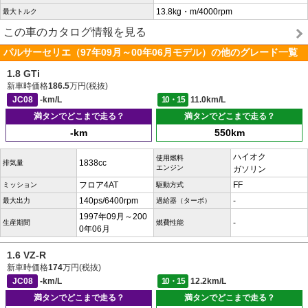
13.8kg・m/4000rpm
最大トルク
この車のカタログ情報を見る
パルサーセリエ（97年09月～00年06月モデル）の他のグレード一覧
1.8 GTi
新車時価格
186.5
万円(税抜)
JC08
-km/L
10・15
11.0km/L
満タンでどこまで走る？
満タンでどこまで走る？
-km
550km
ハイオク
使用燃料
1838cc
排気量
エンジン
ガソリン
フロア4AT
FF
ミッション
駆動方式
140ps/6400rpm
-
最大出力
過給器（ターボ）
1997年09月～200
-
生産期間
燃費性能
0年06月
1.6 VZ-R
新車時価格
174
万円(税抜)
JC08
-km/L
10・15
12.2km/L
満タンでどこまで走る？
満タンでどこまで走る？