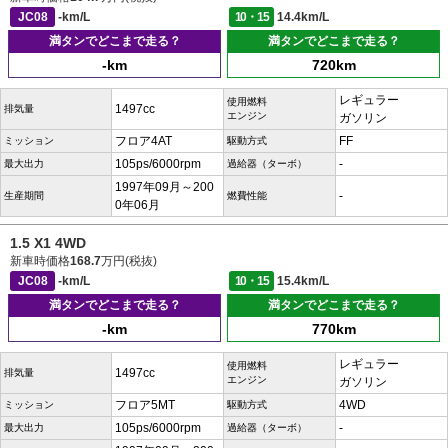
JC08
-km/L
10・15
14.4km/L
満タンでどこまで走る？
満タンでどこまで走る？
-km
720km
レギュラー
使用燃料
1497cc
排気量
エンジン
ガソリン
フロア4AT
FF
ミッション
駆動方式
105ps/6000rpm
-
最大出力
過給器（ターボ）
1997年09月～200
-
生産期間
燃費性能
0年06月
1.5 X1 4WD
新車時価格
168.7
万円(税抜)
JC08
-km/L
10・15
15.4km/L
満タンでどこまで走る？
満タンでどこまで走る？
-km
770km
レギュラー
使用燃料
1497cc
排気量
エンジン
ガソリン
フロア5MT
4WD
ミッション
駆動方式
105ps/6000rpm
-
最大出力
過給器（ターボ）