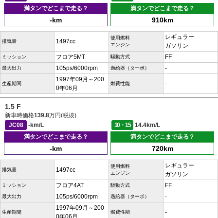
満タンでどこまで走る？
満タンでどこまで走る？
-km
910km
レギュラー
使用燃料
1497cc
排気量
エンジン
ガソリン
フロア5MT
FF
ミッション
駆動方式
105ps/6000rpm
-
最大出力
過給器（ターボ）
1997年09月～200
-
生産期間
燃費性能
0年06月
1.5 F
新車時価格
139.8
万円(税抜)
JC08
-km/L
10・15
14.4km/L
満タンでどこまで走る？
満タンでどこまで走る？
-km
720km
レギュラー
使用燃料
1497cc
排気量
エンジン
ガソリン
フロア4AT
FF
ミッション
駆動方式
105ps/6000rpm
-
最大出力
過給器（ターボ）
1997年09月～200
-
生産期間
燃費性能
0年06月