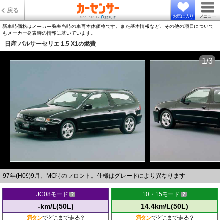
戻る
お気に入り
メニュー
新車時価格はメーカー発表当時の車両本体価格です。また基本情報など、その他の項目について
もメーカー発表時の情報に基いています。
日産 パルサーセリエ 1.5 X1の燃費
1/3
97年(H09)9月、MC時のフロント。仕様はグレードにより異なります
JC08モード
10・15モード
-km/L(50L)
14.4km/L(50L)
満タン
でどこまで走る？
満タン
でどこまで走る？