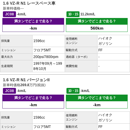
1.6 VZ-R N1 レースベース車
新車時価格
---
JC08
-km/L
10・15
11.2km/L
満タンでどこまで走る？
満タンでどこまで走る？
-km
560km
ハイオク
使用燃料
1596cc
排気量
エンジン
ガソリン
フロア5MT
FF
ミッション
駆動方式
200ps/7800rpm
-
最大出力
過給器（ターボ）
1997年09月～199
-
生産期間
燃費性能
8年10月
1.6 VZ-R N1 バージョンII
新車時価格
269.8
万円(税抜)
JC08
-km/L
10・15
-km/L
満タンでどこまで走る？
満タンでどこまで走る？
-km
-km
ハイオク
使用燃料
1596cc
排気量
エンジン
ガソリン
フロア5MT
FF
ミッション
駆動方式