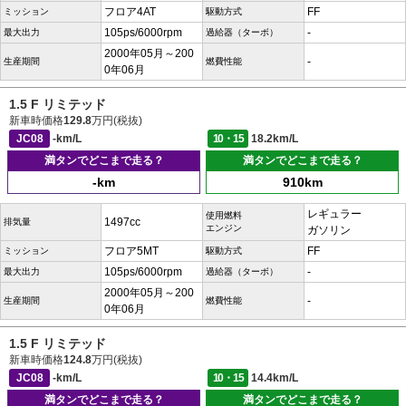
フロア4AT
FF
ミッション
駆動方式
105ps/6000rpm
-
最大出力
過給器（ターボ）
2000年05月～200
-
生産期間
燃費性能
0年06月
1.5 F リミテッド
新車時価格
129.8
万円(税抜)
JC08
-km/L
10・15
18.2km/L
満タンでどこまで走る？
満タンでどこまで走る？
-km
910km
レギュラー
使用燃料
1497cc
排気量
エンジン
ガソリン
フロア5MT
FF
ミッション
駆動方式
105ps/6000rpm
-
最大出力
過給器（ターボ）
2000年05月～200
-
生産期間
燃費性能
0年06月
1.5 F リミテッド
新車時価格
124.8
万円(税抜)
JC08
-km/L
10・15
14.4km/L
満タンでどこまで走る？
満タンでどこまで走る？