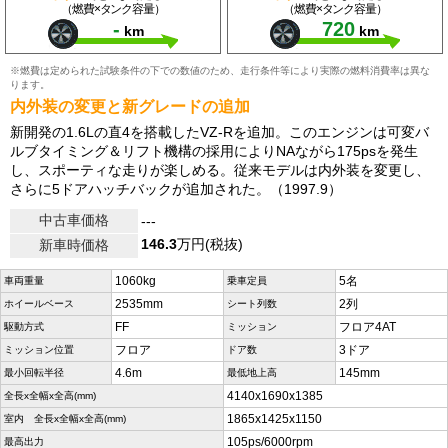
（燃費×タンク容量）
（燃費×タンク容量）
-
720
km
km
※燃費は定められた試験条件の下での数値のため、走行条件等により実際の燃料消費率は異な
ります。
内外装の変更と新グレードの追加
新開発の1.6Lの直4を搭載したVZ-Rを追加。このエンジンは可変バ
ルブタイミング＆リフト機構の採用によりNAながら175psを発生
し、スポーティな走りが楽しめる。従来モデルは内外装を変更し、
さらに5ドアハッチバックが追加された。（1997.9）
中古車価格
---
146.3
万円(税抜)
新車時価格
1060kg
5名
車両重量
乗車定員
2535mm
2列
ホイールベース
シート列数
FF
フロア4AT
駆動方式
ミッション
フロア
3ドア
ミッション位置
ドア数
4.6m
145mm
最小回転半径
最低地上高
4140x1690x1385
全長x全幅x全高(mm)
1865x1425x1150
室内 全長x全幅x全高(mm)
105ps/6000rpm
最高出力