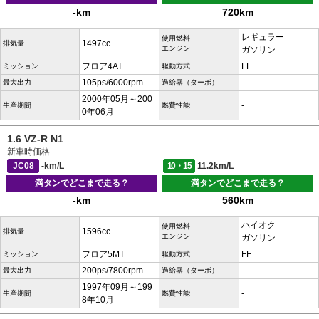
-km
720km
レギュラー
使用燃料
1497cc
排気量
エンジン
ガソリン
フロア4AT
FF
ミッション
駆動方式
105ps/6000rpm
-
最大出力
過給器（ターボ）
2000年05月～200
-
生産期間
燃費性能
0年06月
1.6 VZ-R N1
新車時価格
---
JC08
-km/L
10・15
11.2km/L
満タンでどこまで走る？
満タンでどこまで走る？
-km
560km
ハイオク
使用燃料
1596cc
排気量
エンジン
ガソリン
フロア5MT
FF
ミッション
駆動方式
200ps/7800rpm
-
最大出力
過給器（ターボ）
1997年09月～199
-
生産期間
燃費性能
8年10月