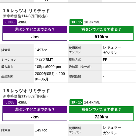
1.5 レッツオ リミテッド
新車時価格
114.8
万円(税抜)
JC08
-km/L
10・15
18.2km/L
満タンでどこまで走る？
満タンでどこまで走る？
-km
910km
レギュラー
使用燃料
1497cc
排気量
エンジン
ガソリン
フロア5MT
FF
ミッション
駆動方式
105ps/6000rpm
-
最大出力
過給器（ターボ）
2000年05月～200
-
生産期間
燃費性能
0年06月
1.5 レッツオ リミテッド
新車時価格
119.8
万円(税抜)
JC08
-km/L
10・15
14.4km/L
満タンでどこまで走る？
満タンでどこまで走る？
-km
720km
レギュラー
使用燃料
1497cc
排気量
エンジン
ガソリン