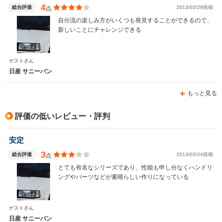
-m
-m
4
総合評価
2013/03/28投稿
点
自分流の楽しみ方がいくつも発見することができるので、
新しいことにチャレンジできる
WLTCモード
-
-
ゲストさん
燃費
日産 サニーバン
もっと見る
排気量
1497cc
1487～1598cc
評価の低いレビュー・評判
駆動方式
FF、4WD
FF
安定
3
総合評価
2013/03/24投稿
点
とても有名なシリーズであり、性能も申し分なくハンドリ
ングやパーツなどが素晴らしい作りになっている
ゲストさん
日産 サニーバン