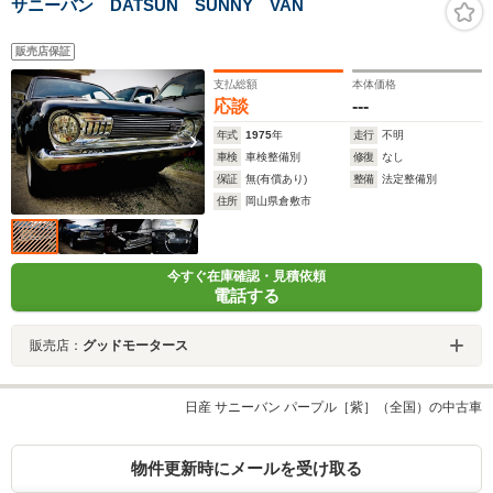
サニーバン DATSUN SUNNY VAN
販売店保証
支払総額
本体価格
応談
---
年式
1975
年
走行
不明
車検
車検整備別
修復
なし
保証
無(有償あり)
整備
法定整備別
住所
岡山県倉敷市
今すぐ在庫確認・見積依頼
電話する
販売店：
グッドモータース
日産 サニーバン パープル［紫］（全国）の中古車
物件更新時にメールを受け取る