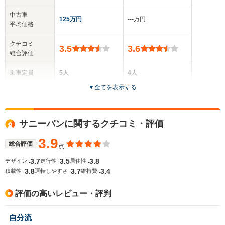
中古車
125万円
‐‐‐万円
平均価格
クチコミ
3.5
3.6
総合評価
乗車定員
5人
4人
▼
全てを表示する
ドア数
5ドア
3ドア
全高
全高
サニーバンに関するクチコミ・評価
1.52m～1.53m
1.34m
3.9
総合評価
点
3.7
3.5
3.8
デザイン :
走行性 :
居住性 :
全幅
全幅
サイズ
3.8
3.7
3.4
1.67m
1.67m
積載性 :
運転しやすさ :
維持費 :
全長
全長
(全長x全幅x全高)
4.18m
4.23m
評価の高いレビュー・評判
自分流
ホイールベース
ホイールベース