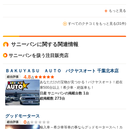
もっと見る
すべてのクチコミをもっと見る(31件)
サニーバンに関する関連情報
サニーバンを扱う注目販売店
ＢＡＫＵＹＡＳＵ ＡＵＴＯ バクヤスオート 千葉北本店
4.8
総合評価
点
あなただけの宝物が見つかる！バクヤスオート！総在
庫500台以上！希少車・絶版車も！
1
日産 サニーバンの
掲載台数
台
273
総掲載数
台
グッドモータース
0
総合評価
点
輸入車～希少車等車の事ならグッドモータースへ！カ