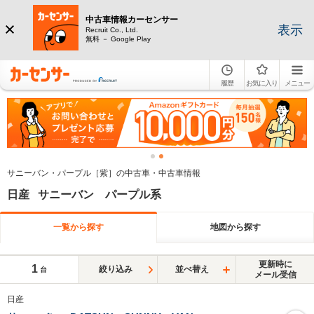
中古車情報カーセンサー
表示
Recruit Co., Ltd.
無料 － Google Play
履歴
お気に入り
メニュー
サニーバン・パープル［紫］の中古車・中古車情報
日産 サニーバン パープル系
一覧から探す
地図から探す
更新時に
1
絞り込み
並べ替え
台
メール受信
日産