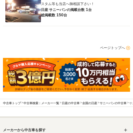
スタム等も当店へ御相談下さい！
1
日産 サニーバンの
掲載台数
台
150
総掲載数
台
ページトップへ
中古車トップ
中古車検索：メーカー一覧
日産の中古車
全国の日産
サニーバンの中古車
サ
メーカーから中古車を探す