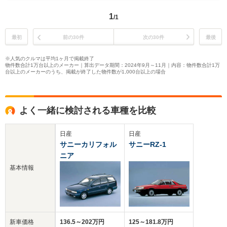
1
/1
最初
前の30件
次の30件
最後
※人気のクルマは平均1ヶ月で掲載終了
物件数合計1万台以上のメーカー｜算出データ期間：2024年9月～11月｜内容：物件数合計1万
台以上のメーカーのうち、掲載が終了した物件数が1,000台以上の場合
よく一緒に検討される車種を比較
日産
日産
サニーカリフォル
サニーRZ-1
ニア
基本情報
新車価格
136.5～202万円
125～181.8万円