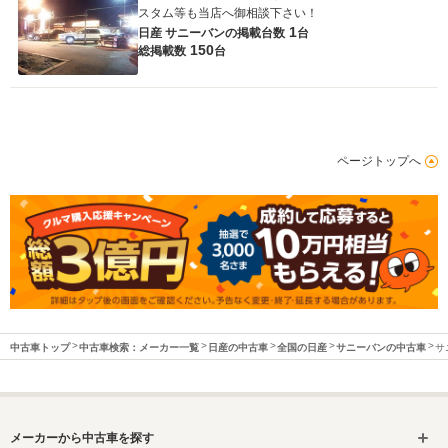
スタム等も当店へ御相談下さい！
1
日産 サニーバンの
掲載台数
台
150
総掲載数
台
ページトップへ
中古車トップ
中古車検索：メーカー一覧
日産の中古車
全国の日産
サニーバンの中古車
サ
メーカーから中古車を探す