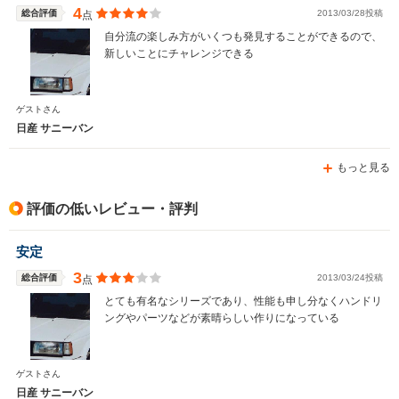
-m
-m
4
総合評価
2013/03/28投稿
点
自分流の楽しみ方がいくつも発見することができるので、
新しいことにチャレンジできる
WLTCモード
-
-
ゲストさん
燃費
日産 サニーバン
もっと見る
排気量
1497cc
1487～1598cc
評価の低いレビュー・評判
駆動方式
FF、4WD
FF
安定
3
総合評価
2013/03/24投稿
点
とても有名なシリーズであり、性能も申し分なくハンドリ
ングやパーツなどが素晴らしい作りになっている
ゲストさん
日産 サニーバン