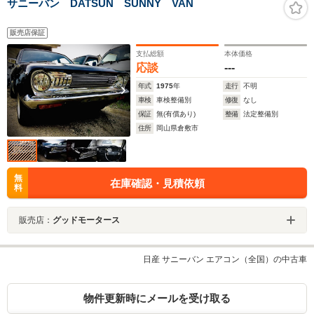
サニーバン DATSUN SUNNY VAN
販売店保証
支払総額
本体価格
応談
---
年式
1975
年
走行
不明
車検
車検整備別
修復
なし
保証
無(有償あり)
整備
法定整備別
住所
岡山県倉敷市
無
在庫確認・見積依頼
料
販売店：
グッドモータース
日産 サニーバン エアコン（全国）の中古車
物件更新時にメールを受け取る