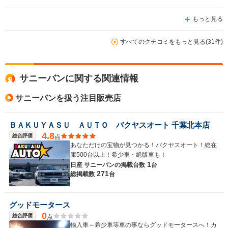
もっと見る
すべてのクチコミをもっと見る(31件)
サニーバンに関する関連情報
サニーバンを扱う注目販売店
ＢＡＫＵＹＡＳＵ ＡＵＴＯ バクヤスオート 千葉北本店
4.8
総合評価
点
あなただけの宝物が見つかる！バクヤスオート！総在
庫500台以上！希少車・絶版車も！
1
日産 サニーバンの
掲載台数
台
271
総掲載数
台
グッドモータース
0
総合評価
点
輸入車～希少車等車の事ならグッドモータースへ！カ