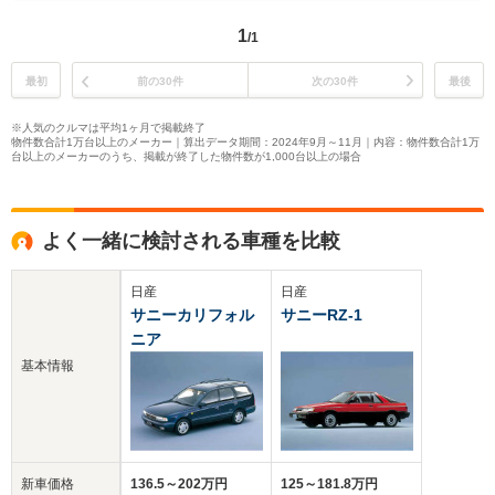
1
/1
最初
前の30件
次の30件
最後
※人気のクルマは平均1ヶ月で掲載終了
物件数合計1万台以上のメーカー｜算出データ期間：2024年9月～11月｜内容：物件数合計1万
台以上のメーカーのうち、掲載が終了した物件数が1,000台以上の場合
よく一緒に検討される車種を比較
日産
日産
サニーカリフォル
サニーRZ-1
ニア
基本情報
新車価格
136.5～202万円
125～181.8万円