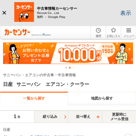
中古車情報カーセンサー
表示
Recruit Co., Ltd.
無料 － Google Play
履歴
お気に入り
メニュー
サニーバン・エアコンの中古車・中古車情報
日産 サニーバン エアコン・クーラー
一覧から探す
地図から探す
更新時に
1
絞り込み
並べ替え
台
メール受信
日産