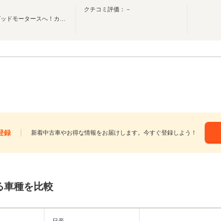
クチコミ評価：－
輸入車～希少車等車の事ならグッドモータースへ！カスタム等も当店へ御相談下さい！
登録
新着中古車やお得な情報をお届けします。今すぐ登録しよう！
る車種を比較