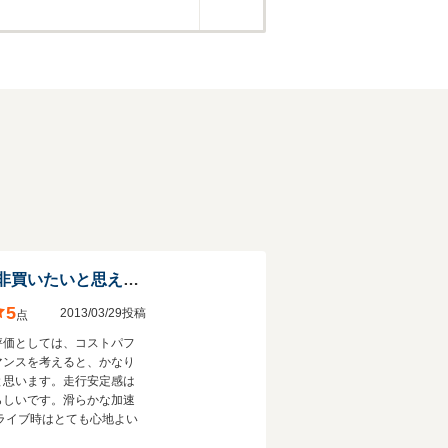
お金があればぜ是非買いたいと思える車
5
2013/03/29投稿
点
評価としては、コストパフ
マンスを考えると、かなり
と思います。走行安定感は
らしいです。滑らかな加速
ドライブ時はとても心地よい