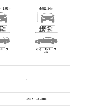
m～1.53m
全高
1.34m
.67m
全幅
1.67m
.18m
全長
4.23m
ベース
ホイールベース
m
-m
-
1487～1598cc