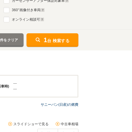
カーセンサーアフター保証対象車
360
°画像付き車両
オンライン相談可
1
条件をクリア
台 検索する
---
新車時)
---
サニーバン(日産)の燃費
スライドショーで見る
中古車相場