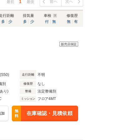
1
前へ
次へ
最初
最後
走行距離
排気量
車検
修復歴
多
少
多
少
付
無
無
有
販売店保証
(S50)
不明
走行距離
備別
なし
修復歴
あり)
法定整備別
整備
C
フロア4MT
ミッション
無
在庫確認・見積依頼
追加
料