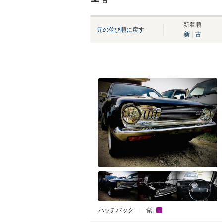
台
新着順
元の並び順に戻す
新
古
ハッチバック
紫