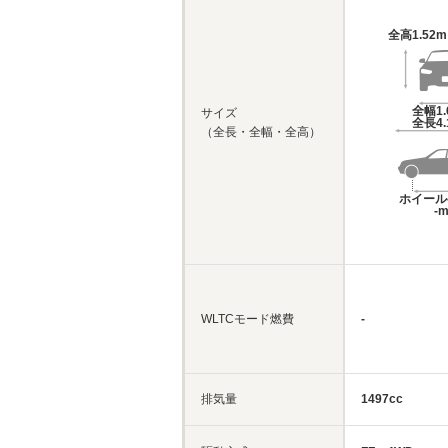
全高
1.52
全幅
1
サイズ
全長
4
（全長・全幅・全高）
ホイール
-
WLTCモード燃費
-
排気量
1497cc