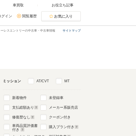
車買取
お役立ち記事
ログイン
閲覧履歴
お気に入り
キーレスエントリーの中古車・中古車情報
サイトマップ
ミッション
AT/CVT
MT
新着物件
未登録車
支払総額あり
メーカー系販売店
修復歴なし
クーポン付き
車両品質評価書
購入プラン付き
付き