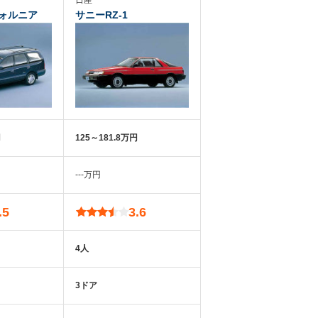
日産
ォルニア
サニーRZ-1
円
125～181.8万円
‐‐‐万円
.5
3.6
4人
3ドア