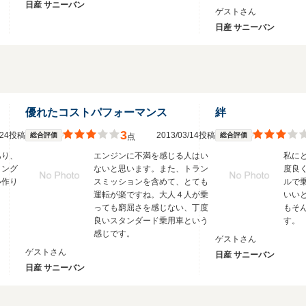
日産 サニーバン
ゲストさん
日産 サニーバン
優れたコストパフォーマンス
絆
3
3/24投稿
2013/03/14投稿
総合評価
総合評価
点
あり、
エンジンに不満を感じる人はい
私に
リング
ないと思います。また、トラン
度良
い作り
スミッションを含めて、とても
ルで
運転が楽ですね。大人４人が乗
いい
っても窮屈さを感じない、丁度
もそ
良いスタンダード乗用車という
す。
感じです。
ゲストさん
ゲストさん
日産 サニーバン
日産 サニーバン