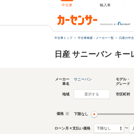
中古車
輸入車
中古車トップ
中古車検索：メーカー一覧
日産の中古
日産 サニーバン キ
メーカー
サニーバン
モデル・
車名
グレード
地域
市区町村
選択する
価格
下限なし
〜
ローン月々支払い価格