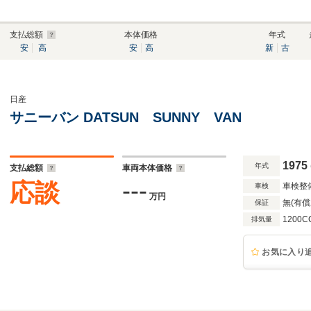
支払総額
本体価格
年式
安
高
安
高
新
古
日産
サニーバン DATSUN SUNNY VAN
1975
年式
支払総額
車両本体価格
---
応談
車検整
車検
万円
無(有償
保証
1200C
排気量
お気に入り