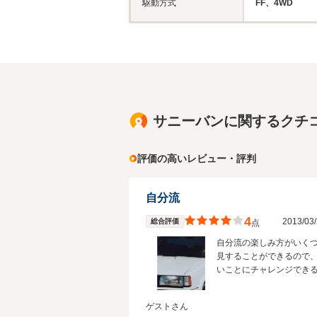
駆動方式
FF、4WD
サニーバンに関するクチ
評価の高いレビュー・評判
自分流
4
2013/0
総合評価
点
自分流の楽しみ方がいく
見することができるので
いことにチャレンジでき
ゲストさん