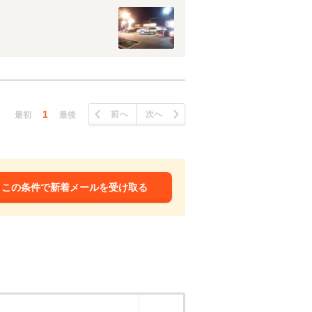
1
前へ
次へ
最初
最後
この条件で新着メールを受け取る