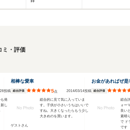
FF
コミ・評価
相棒な愛車
5
3/28投稿
2014/03/14投稿
総合評価
総合評価
点
つも発
総合的に見て気に入っていま
総合
、新し
す。子供が小さいうちはいいで
ォー
る
すね。大きくなったらもう少し
良い
大きめのを買います。
素晴
で 
ゲストさん
です