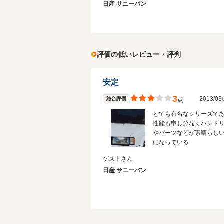
日産 サニーバン
評価の低いレビュー・評判
安定
3
2013/0
総合評価
点
とても有名なシリーズで
性能も申し分なくハンド
やパーツなどが素晴らし
になっている
ゲストさん
日産 サニーバン