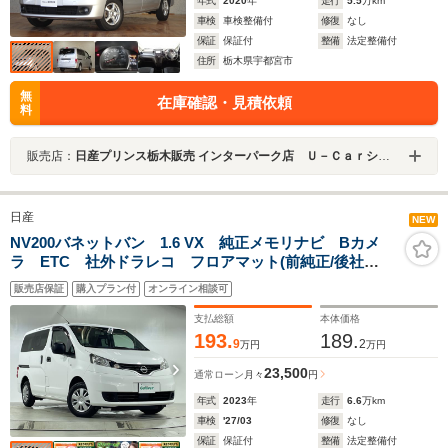
年式
2020
年
走行
5.5
万km
車検
車検整備付
修復
なし
保証
保証付
整備
法定整備付
住所
栃木県宇都宮市
無
在庫確認・見積依頼
料
販売店：
日産プリンス栃木販売 インターパーク店 Ｕ－Ｃａｒショップ
日産
NEW
NV200バネットバン 1.6 VX 純正メモリナビ Bカメ
ラ ETC 社外ドラレコ フロアマット(前純正/後社
外) アイドリングストップ ハロゲン オートライト
販売店保証
購入プラン付
オンライン相談可
AHB 純正14インチスチールタイヤ ドアバイザー 電
動格納ミラー
支払総額
本体価格
193.
189.
9
2
万円
万円
23,500
通常ローン
月々
円
年式
2023
年
走行
6.6
万km
車検
'27/03
修復
なし
保証
保証付
整備
法定整備付