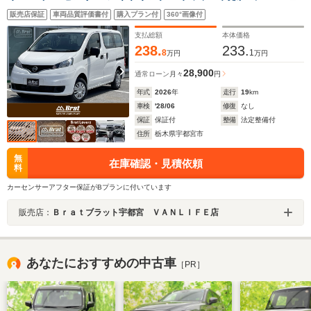
ドドア リアアンダーミラー 電格ミラー ライトレベ
販売店保証
車両品質評価書付
購入プラン付
360°画像付
ライザー キーレス ステアリングスイッチ 横滑り防止装
置 前席パワーウィンドウ
支払総額
本体価格
238.
233.
8
1
万円
万円
28,900
通常ローン
月々
円
年式
2026
年
走行
19
km
車検
'28/06
修復
なし
保証
保証付
整備
法定整備付
住所
栃木県宇都宮市
無
在庫確認・見積依頼
料
カーセンサーアフター保証がBプランに付いています
販売店：
Ｂｒａｔブラット宇都宮 ＶＡＮＬＩＦＥ店
あなたにおすすめの中古車
［PR］