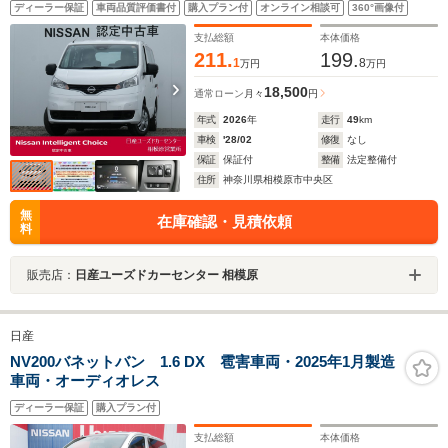
ディーラー保証
車両品質評価書付
購入プラン付
オンライン相談可
360°画像付
支払総額
本体価格
211.
199.
1
8
万円
万円
18,500
通常ローン
月々
円
年式
2026
年
走行
49
km
車検
'28/02
修復
なし
保証
保証付
整備
法定整備付
住所
神奈川県相模原市中央区
無
在庫確認・見積依頼
料
販売店：
日産ユーズドカーセンター 相模原
日産
NV200バネットバン 1.6 DX 雹害車両・2025年1月製造
車両・オーディオレス
ディーラー保証
購入プラン付
支払総額
本体価格