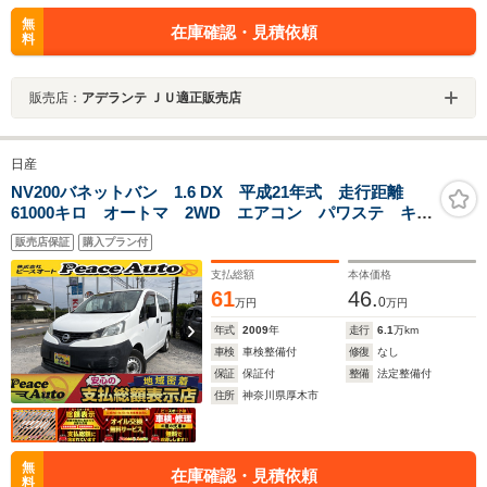
無
在庫確認・見積依頼
料
販売店：
アデランテ ＪＵ適正販売店
日産
NV200バネットバン 1.6 DX 平成21年式 走行距離
61000キロ オートマ 2WD エアコン パワステ キー
レス パワーウインドウ ライトレベライザー 両側ス
販売店保証
購入プラン付
ライドドア 最大積載600キロ 修復歴無し
支払総額
本体価格
61
46.
0
万円
万円
年式
2009
年
走行
6.1
万km
車検
車検整備付
修復
なし
保証
保証付
整備
法定整備付
住所
神奈川県厚木市
無
在庫確認・見積依頼
料