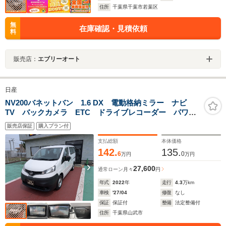
住所
千葉県千葉市若葉区
無
在庫確認・見積依頼
料
販売店：
エブリーオート
日産
NV200バネットバン 1.6 DX 電動格納ミラー ナビ
TV バックカメラ ETC ドライブレコーダー パワー
ウインド 2人乗り エマージェンシーブレーキレス
販売店保証
購入プラン付
支払総額
本体価格
142.
135.
6
0
万円
万円
27,600
通常ローン
月々
円
年式
2022
年
走行
4.3
万km
車検
'27/04
修復
なし
保証
保証付
整備
法定整備付
住所
千葉県山武市