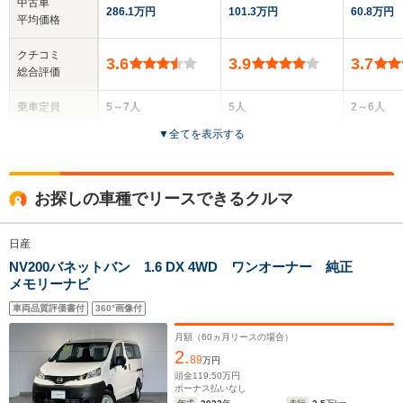
中古車
286.1万円
101.3万円
60.8万円
平均価格
クチコミ
3.6
3.9
3.7
総合評価
乗車定員
5～7人
5人
2～6人
▼
全てを表示する
ドア数
5ドア
5ドア
4～5ドア
全高
全高
全高
お探しの車種でリースできるクルマ
1.85m
1.86m
1.85m
日産
NV200バネットバン 1.6 DX 4WD ワンオーナー 純正
全幅
全幅
全幅
サイズ
メモリーナビ
1.7m
1.7m
1.63m
全長
全長
(全長x全幅x全高)
4.4m～4.43m
4.4m
4.29m
車両品質評価書付
360°画像付
月額（
60
ヵ月リースの場合）
2.
89
万円
ホイールベース
ホイールベース
ホイー
頭金
119.50
万円
-m
-m
ボーナス払いなし