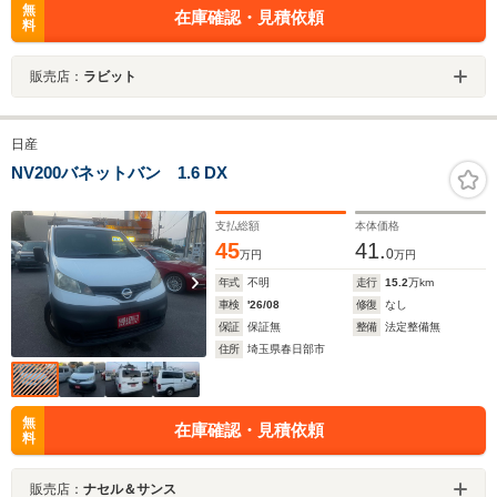
無
在庫確認・見積依頼
料
販売店：
ラビット
日産
NV200バネットバン 1.6 DX
支払総額
本体価格
45
41.
0
万円
万円
年式
不明
走行
15.2
万km
車検
'26/08
修復
なし
保証
保証無
整備
法定整備無
住所
埼玉県春日部市
無
在庫確認・見積依頼
料
販売店：
ナセル＆サンス