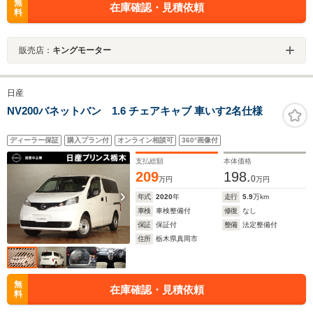
無
在庫確認・見積依頼
料
販売店：
キングモーター
日産
NV200バネットバン 1.6 チェアキャブ 車いす2名仕様
ディーラー保証
購入プラン付
オンライン相談可
360°画像付
支払総額
本体価格
209
198.
0
万円
万円
年式
2020
年
走行
5.9
万km
車検
車検整備付
修復
なし
保証
保証付
整備
法定整備付
住所
栃木県真岡市
無
在庫確認・見積依頼
料