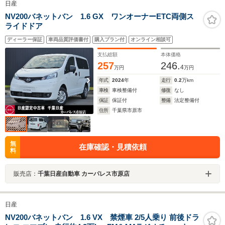
日産
NV200バネットバン 1.6 GX ワンオーナーETC両側ス
ライドドア
ディーラー保証
車両品質評価書付
購入プラン付
オンライン相談可
支払総額
本体価格
257
246.
4
万円
万円
年式
2024
年
走行
0.2
万km
車検
車検整備付
修復
なし
保証
保証付
整備
法定整備付
住所
千葉県市原市
無
在庫確認・見積依頼
料
販売店：
千葉日産自動車 カーパレス市原店
日産
NV200バネットバン 1.6 VX 禁煙車 2/5人乗り 前後ドラ