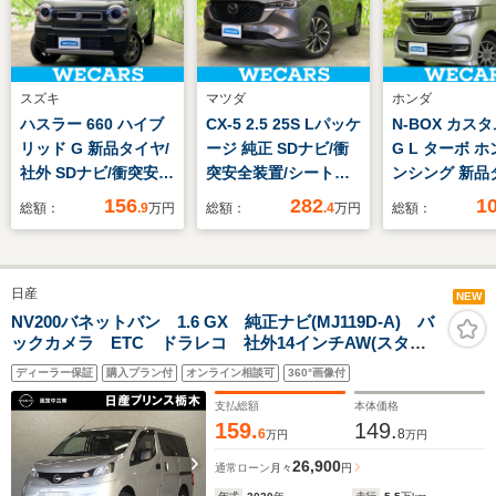
スズキ
マツダ
ホンダ
ハスラー 660 ハイブ
CX-5 2.5 25S Lパッケ
N-BOX カスタ
リッド G 新品タイヤ/
ージ 純正 SDナビ/衝
G L ターボ 
社外 SDナビ/衝突安全
突安全装置/シートヒ
ンシング 新品
装置/シートヒーター/
ーター 前席/360°ビュ
社外 8インチ 
156
282
1
総額：
.9
万円
総額：
.4
万円
総額：
車線逸脱防止支援シス
ーモニター/車線逸脱
衝突安全装置/
テム/ドライブレコー
防止支援システム/シ
動スライドドア
ダー 社外/ヘッドラン
ート 合皮/電動バック
逸脱防止支援
日産
プ LED/Bluetooth接
ドア/ヘッドランプ
ム/シート ハ
NEW
続/ETC/EBD付ABS
LED/USBジャック
ー/ドライブレ
NV200バネットバン 1.6 GX 純正ナビ(MJ119D-A) バ
ックカメラ ETC ドラレコ 社外14インチAW(スタッ
ー 社外/ヘッ
ドレスタイヤ装着) 前席パワーウインドウ 助手席エア
LED/USBジャ
ディーラー保証
購入プラン付
オンライン相談可
360°画像付
バック キーレス
ク/ETC
支払総額
本体価格
159.
149.
6
8
万円
万円
26,900
通常ローン
月々
円