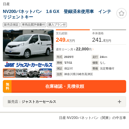
日産
NV200バネットバン 1.6 GX 登録済未使用車 インテ
リジェントキー
販売店保証
車両品質評価書付
購入プラン付
支払総額
本体価格
249.
241.
6
8
万円
万円
22,000
通常ローン
月々
円
年式
2025
年
走行
24
km
車検
'27/11
修復
なし
保証
保証付
整備
法定整備付
住所
神奈川県川崎市高津区
無
在庫確認・見積依頼
料
販売店：
ジャストカーセールス
日産 NV200バネットバン（関東）の中古車