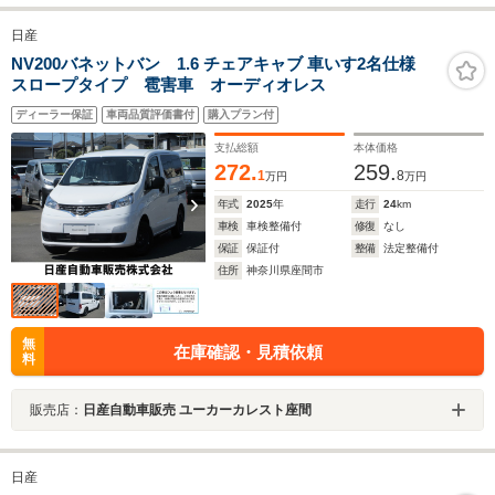
日産
NV200バネットバン 1.6 チェアキャブ 車いす2名仕様
スロープタイプ 雹害車 オーディオレス
ディーラー保証
車両品質評価書付
購入プラン付
支払総額
本体価格
272.
259.
1
8
万円
万円
年式
2025
年
走行
24
km
車検
車検整備付
修復
なし
保証
保証付
整備
法定整備付
住所
神奈川県座間市
無
在庫確認・見積依頼
料
販売店：
日産自動車販売 ユーカーカレスト座間
日産