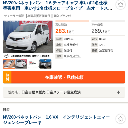
NV200バネットバン 1.6 チェアキャブ 車いす2名仕様
雹害車両 車いす2名仕様スロープタイプ 左オートステ
ップ
ディーラー保証
車両品質評価書付
購入プラン付
支払総額
本体価格
283.
269.
1
8
万円
万円
年式
2025
年
走行
33
km
車検
車検整備付
修復
なし
保証
保証付
整備
法定整備付
住所
東京都足立区
無
在庫確認・見積依頼
料
販売店：
日産自動車販売 日産ステージ足立鹿浜
日産
NV200バネットバン 1.6 VX インテリジェントエマー
ジェンシーブレーキ