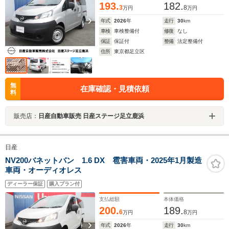
193.
182.
3
8
万円
万円
年式
2026
年
走行
30
km
車検
車検整備付
修復
なし
保証
保証付
整備
法定整備付
住所
東京都足立区
無
在庫確認・見積依頼
料
販売店：
日産自動車販売 日産ステージ足立鹿浜
日産
NV200バネットバン 1.6 DX 雹害車両・2025年1月製造
車両・オーディオレス
ディーラー保証
購入プラン付
支払総額
本体価格
200.
189.
6
8
万円
万円
年式
2026
年
走行
30
km