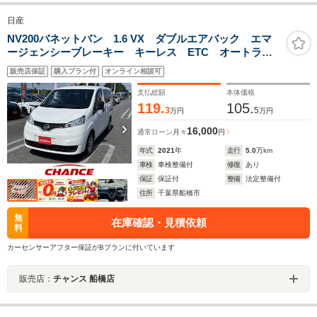
日産
NV200バネットバン 1.6 VX ダブルエアバック エマ
ージェンシーブレーキー キーレス ETC オートライ
ト 両側スライドドア
販売店保証
購入プラン付
オンライン相談可
支払総額
本体価格
119.
105.
3
5
万円
万円
16,000
通常ローン
月々
円
年式
2021
年
走行
5.0
万km
車検
車検整備付
修復
あり
保証
保証付
整備
法定整備付
住所
千葉県船橋市
無
在庫確認・見積依頼
料
カーセンサーアフター保証がBプランに付いています
販売店：
チャンス 船橋店