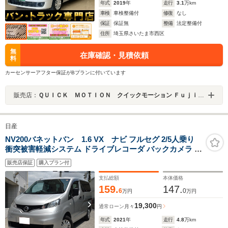
年式
2019
年
走行
3.1
万km
車検
車検整備付
修復
なし
保証
保証無
整備
法定整備付
住所
埼玉県さいたま市西区
無
在庫確認・見積依頼
料
カーセンサーアフター保証がBプランに付いています
販売店：
ＱＵＩＣＫ ＭＯＴＩＯＮ クイックモーション Ｆｕｊｉｍｉ
日産
NV200バネットバン 1.6 VX ナビ フルセグ 2/5人乗り
衝突被害軽減システム ドライブレコーダ バックカメラ レ
ーンアシスト 両側スライドドア オートライト キーレスエ
販売店保証
購入プラン付
ントリー AT ESC エアコン
支払総額
本体価格
159.
147.
6
0
万円
万円
19,300
通常ローン
月々
円
年式
2021
年
走行
4.8
万km