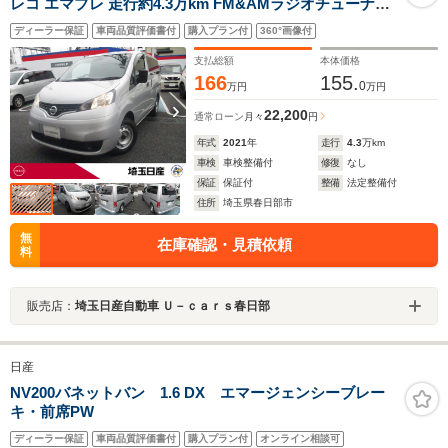
レコ エマブレ 走行約4.3万km FM&AMラジオチューナー
車線逸脱警報装置 キーレスエントリー ETC ノーマルタイ
ディーラー保証
車両品質評価書付
購入プラン付
360°画像付
ヤ有り ハロゲンヘッドライト ハイビームアシスト 1年距
離無制限保証付
支払総額
本体価格
166
155.
0
万円
万円
22,200
通常ローン
月々
円
年式
2021
年
走行
4.3
万km
車検
車検整備付
修復
なし
保証
保証付
整備
法定整備付
住所
埼玉県春日部市
無
在庫確認・見積依頼
料
販売店：
埼玉日産自動車 Ｕ－ｃａｒｓ春日部
日産
NV200バネットバン 1.6 DX エマージェンシーブレー
キ・前席PW
ディーラー保証
車両品質評価書付
購入プラン付
オンライン相談可