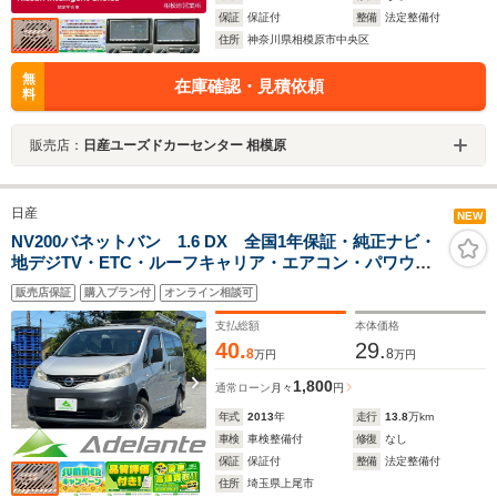
保証
保証付
整備
法定整備付
住所
神奈川県相模原市中央区
無
在庫確認・見積依頼
料
販売店：
日産ユーズドカーセンター 相模原
日産
NEW
NV200バネットバン 1.6 DX 全国1年保証・純正ナビ・
地デジTV・ETC・ルーフキャリア・エアコン・パワウイ
ンドウ・パワステ・ユーザー買取車
販売店保証
購入プラン付
オンライン相談可
支払総額
本体価格
40.
29.
8
8
万円
万円
1,800
通常ローン
月々
円
年式
2013
年
走行
13.8
万km
車検
車検整備付
修復
なし
保証
保証付
整備
法定整備付
住所
埼玉県上尾市