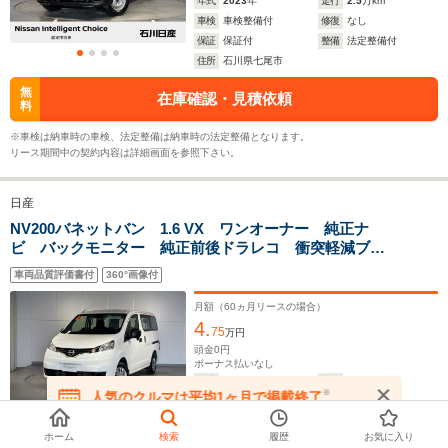
年式
2023
年
走行
2.5
万km
車検
車検整備付
修復
なし
12.0～13.6km/L
保証
保証付
整備
法定整備付
└市街地:8.7～
住所
石川県七尾市
10.6km/L
WLTCモード
└郊外:12.4～
-
-
無
在庫確認・見積依頼
燃費
料
14.3km/L
└高速道路:14.0～
※車検は納車時の車検、法定整備は納車時の法定整備となります。
15.0km/L
リース期間中の契約内容は詳細画面を参照下さい。
排気量
1597cc
1597cc
1789～21
日産
駆動方式
FF
FF
FR、4WD
NV200バネットバン 1.6 VX ワンオーナー 純正ナ
ビ バックモニター 純正前後ドラレコ 衝突軽減ブレ
ーキ
車両品質評価書付
360°画像付
月額（
60
ヵ月リースの場合）
4.
75
万円
頭金
0
円
ボーナス払いなし
年式
2024
年
走行
1.3
万km
※
人気のクルマは平均1ヶ月で掲載終了
車検
車検整備付
修復
なし
在庫が無くなる前にお問い合わせください
保証
保証付
整備
法定整備付
ホーム
検索
履歴
お気に入り
住所
石川県金沢市