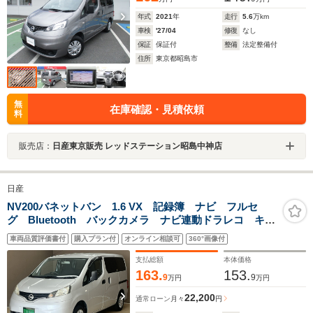
年式
2021
年
走行
5.6
万km
車検
'27/04
修復
なし
保証
保証付
整備
法定整備付
住所
東京都昭島市
無
在庫確認・見積依頼
料
販売店：
日産東京販売 レッドステーション昭島中神店
日産
NV200バネットバン 1.6 VX 記録簿 ナビ フルセ
グ Bluetooth バックカメラ ナビ連動ドラレコ キー
レス スペアキー 両側スライド 2/5人乗 31000km
車両品質評価書付
購入プラン付
オンライン相談可
360°画像付
ETC
支払総額
本体価格
163.
153.
9
9
万円
万円
22,200
通常ローン
月々
円