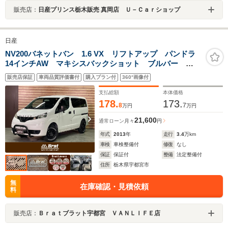
販売店：
日産プリンス栃木販売 真岡店 Ｕ－Ｃａｒショップ
日産
NV200バネットバン 1.6 VX リフトアップ パンドラ
14インチAW マキシスバックショット ブルバー
NISSANエンブレム Vモーショングリル フロントカメ
販売店保証
車両品質評価書付
購入プラン付
360°画像付
ラ フロアパネル 純正オーディオ/フロアマット/ドアバ
イザー 前席PW
支払総額
本体価格
178.
173.
8
7
万円
万円
21,600
通常ローン
月々
円
年式
2013
年
走行
3.4
万km
車検
車検整備付
修復
なし
保証
保証付
整備
法定整備付
住所
栃木県宇都宮市
無
在庫確認・見積依頼
料
販売店：
Ｂｒａｔブラット宇都宮 ＶＡＮＬＩＦＥ店