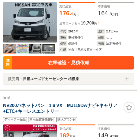
支払総額
本体価格
176.
164.
9
8
万円
万円
19,700
通常ローン
月々
円
年式
2020
年
走行
2.7
万km
車検
車検整備付
修復
なし
保証
保証付
整備
法定整備付
住所
神奈川県相模原市中央区
無
在庫確認・見積依頼
料
販売店：
日産ユーズドカーセンター 相模原
日産
NV200バネットバン 1.6 VX MJ119DAナビ+キャリア
+ETC+キーレスエントリー
ディーラー保証
車両品質評価書付
購入プラン付
支払総額
本体価格
162
149.
9
万円
万円