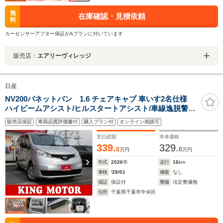
無
在庫確認・見積依頼
料
カーセンサーアフター保証がAプランに付いています
販売店：
エアリーヴィレッジ
日産
NV200バネットバン 1.6 チェアキャブ 車いす2名仕様
ハイビームアシスト/ヒルスタートアシスト/車線逸脱警報/
標識検知機能/踏み間違い衝突防止アシスト/先行車発進警
販売店保証
車両品質評価書付
購入プラン付
オンライン相談可
告/障害物センサー/オートステップ/スマートキー
支払総額
本体価格
339.
329.
8
8
万円
万円
年式
2026
年
走行
16
km
車検
'28/01
修復
なし
保証
保証付
整備
法定整備無
住所
千葉県千葉市中央区