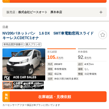
販売店：
株式会社ピースオート 厚木本店
日産
NV200バネットバン 1.6 DX 5MT車電動窓両スライド
キーレスCDETC1オナ
車両品質評価書付
購入プラン付
支払総額
本体価格
105.
92.
5
9
万円
万円
年式
2016
年
走行
4.5
万km
車検
車検整備無
修復
なし
保証
保証無
整備
法定整備無
住所
神奈川県川崎市多摩区
無
在庫確認・見積依頼
料
カーセンサーアフター保証がBプランに付いています