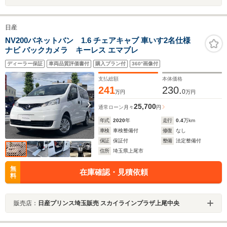
日産
NV200バネットバン 1.6 チェアキャブ 車いす2名仕様
ナビ バックカメラ キーレス エマブレ
ディーラー保証
車両品質評価書付
購入プラン付
360°画像付
支払総額
本体価格
241
230.
0
万円
万円
25,700
通常ローン
月々
円
年式
2020
年
走行
0.4
万km
車検
車検整備付
修復
なし
保証
保証付
整備
法定整備付
住所
埼玉県上尾市
無
在庫確認・見積依頼
料
販売店：
日産プリンス埼玉販売 スカイラインプラザ上尾中央