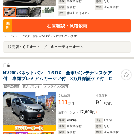
車検
車検整備付
修復
なし
保証
保証付
整備
法定整備付
住所
神奈川県海老名市
無
在庫確認・見積依頼
料
カーセンサーアフター保証がA/Bプランに付いています
販売店：
ＱＴオート ／ キューティーオート
日産
NV200バネットバン 1.6 DX 全車/メンテナンスケア
付 車両プレミアムカーケア付 3カ月保証ケア付 ロー
ン対応 両側スライドドア キーレス エアコン ABS
販売店保証
購入プラン付
オンライン相談可
PS PW 運転席エアバッグ AM/FM
支払総額
本体価格
111
91.
0
万円
万円
17,800
通常ローン
月々
円
年式
2009
年
走行
1.2
万km
車検
車検整備付
修復
なし
保証
保証付
整備
法定整備付