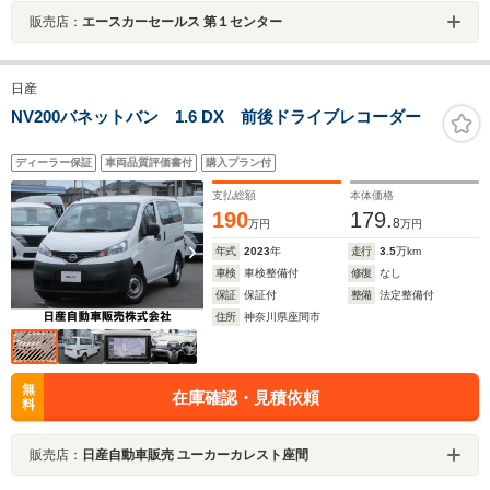
販売店：
エースカーセールス 第１センター
日産
NV200バネットバン 1.6 DX 前後ドライブレコーダー
ディーラー保証
車両品質評価書付
購入プラン付
支払総額
本体価格
190
179.
8
万円
万円
年式
2023
年
走行
3.5
万km
車検
車検整備付
修復
なし
保証
保証付
整備
法定整備付
住所
神奈川県座間市
無
在庫確認・見積依頼
料
販売店：
日産自動車販売 ユーカーカレスト座間