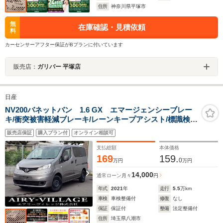
住所
神奈川県平塚市
無
在庫確認・見積依頼
料
カーセンサーアフター保証がBプランに付いています
販売店：
ガリバー 平塚店
日産
NV200バネットバン 1.6 GX エマージェンシーブレー
キ/衝突被害軽減ブレーキ/レーンキープアシスト/標識検知
機能/ハイビームアシスト/純正ナビ/フルセグ/Bluetooth接
販売店保証
購入プラン付
オンライン相談可
続/ETC/キーレスキー/両側スライドドア/車検整備付/1年保
証付
支払総額
本体価格
169
159.
0
万円
万円
14,000
通常ローン
月々
円
年式
2021
年
走行
5.5
万km
車検
車検整備付
修復
なし
保証
保証付
整備
法定整備付
住所
埼玉県八潮市