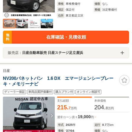
車検
車検整備付
修復
なし
保証
保証付
整備
法定整備付
住所
東京都足立区
無
在庫確認・見積依頼
料
販売店：
日産自動車販売 日産ステージ足立鹿浜
日産
NV200バネットバン 1.6 DX エマージェンシーブレー
キ・メモリーナビ
ディーラー保証
車両品質評価書付
購入プラン付
オンライン相談可
支払総額
本体価格
215.
204.
7
8
万円
万円
19,000
通常ローン
月々
円
年式
2025
年
走行
0.7
万km
車検
'27/04
修復
なし