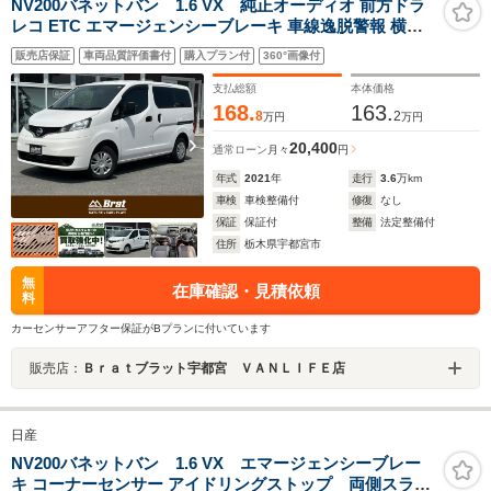
NV200バネットバン 1.6 VX 純正オーディオ 前方ドラ
レコ ETC エマージェンシーブレーキ 車線逸脱警報 横滑
り防止装置 ヘッドライトレベライザー リモコンキー 両側
販売店保証
車両品質評価書付
購入プラン付
360°画像付
スライドドア リヤアンダーミラー 前席パワーウィンドウ
フロアマット
支払総額
本体価格
168.
163.
8
2
万円
万円
20,400
通常ローン
月々
円
年式
2021
年
走行
3.6
万km
車検
車検整備付
修復
なし
保証
保証付
整備
法定整備付
住所
栃木県宇都宮市
無
在庫確認・見積依頼
料
カーセンサーアフター保証がBプランに付いています
販売店：
Ｂｒａｔブラット宇都宮 ＶＡＮＬＩＦＥ店
日産
NV200バネットバン 1.6 VX エマージェンシーブレー
キ コーナーセンサー アイドリングストップ 両側スライ