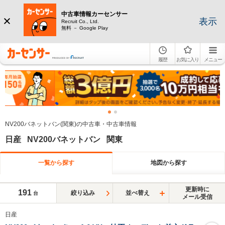
中古車情報カーセンサー
表示
Recruit Co., Ltd.
無料 － Google Play
履歴
お気に入り
メニュー
NV200バネットバン(関東)の中古車・中古車情報
日産 NV200バネットバン 関東
一覧から探す
地図から探す
更新時に
191
絞り込み
並べ替え
台
メール受信
日産