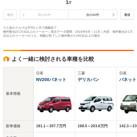
1
/7
最初
前の30件
次の30件
最後
※人気のクルマは平均1ヶ月で掲載終了
物件数合計1万台以上のメーカー｜算出データ期間：2024年9月～11月｜内容：物件数合計1万
台以上のメーカーのうち、掲載が終了した物件数が1,000台以上の場合
よく一緒に検討される車種を比較
日産
三菱
日産
NV200バネット
デリカバン
バネット
基本情報
新車価格
181.1～307.7万円
168.5～203.6万円
142.3～2