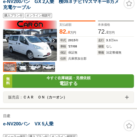
e-NV200バン GX 2人乗 検09.8 ナビTVスマキーBカメ
充電ケーブル
購入プラン付
オンライン相談可
支払総額
本体価格
82.
72.
8
8
万円
万円
年式
2015
年
走行
3.3
万km
車検
'27/08
修復
なし
保証
保証無
整備
法定整備無
住所
兵庫県加古郡
今すぐ在庫確認・見積依頼
無
電話する
料
販売店：
ＣＡＲ ＯＮ（カーオン）
日産
e-NV200バン VX 5人乗
ディーラー保証
購入プラン付
オンライン相談可