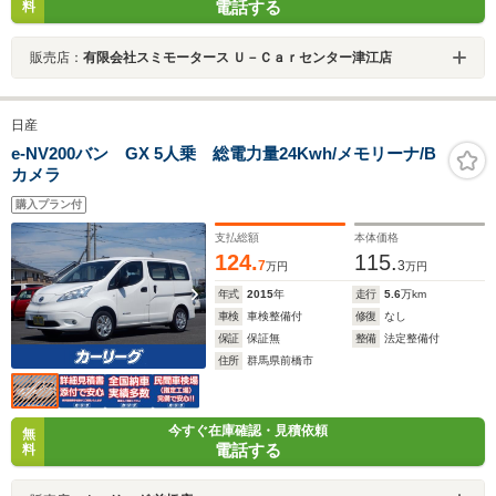
電話する
料
販売店：
有限会社スミモータース Ｕ－Ｃａｒセンター津江店
日産
e-NV200バン GX 5人乗 総電力量24Kwh/メモリーナ/B
カメラ
購入プラン付
支払総額
本体価格
124.
115.
7
3
万円
万円
年式
2015
年
走行
5.6
万km
車検
車検整備付
修復
なし
保証
保証無
整備
法定整備付
住所
群馬県前橋市
今すぐ在庫確認・見積依頼
無
電話する
料