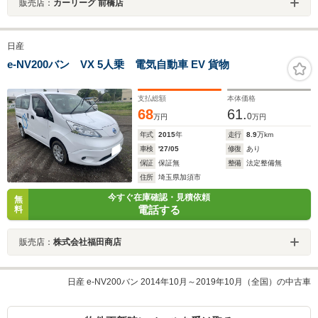
販売店：
カーリーグ 前橋店
日産
e-NV200バン VX 5人乗 電気自動車 EV 貨物
支払総額
本体価格
68
61.
0
万円
万円
年式
2015
年
走行
8.9
万km
車検
'27/05
修復
あり
保証
保証無
整備
法定整備無
住所
埼玉県加須市
今すぐ在庫確認・見積依頼
無
電話する
料
販売店：
株式会社福田商店
日産 e-NV200バン 2014年10月～2019年10月（全国）の中古車