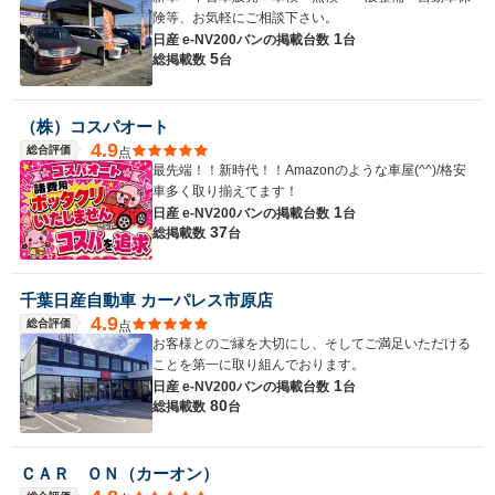
険等、お気軽にご相談下さい。
1
日産 e-NV200バンの
掲載台数
台
5
総掲載数
台
（株）コスパオート
4.9
総合評価
点
最先端！！新時代！！Amazonのような車屋(^^)/格安
車多く取り揃えてます！
1
日産 e-NV200バンの
掲載台数
台
37
総掲載数
台
千葉日産自動車 カーパレス市原店
4.9
総合評価
点
お客様とのご縁を大切にし、そしてご満足いただける
ことを第一に取り組んでおります。
1
日産 e-NV200バンの
掲載台数
台
80
総掲載数
台
ＣＡＲ ＯＮ（カーオン）