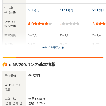
中古車
56.1万円
112.1万円
59.3万円
平均価格
クチコミ
4.0
-
3.6
総合評価
乗車定員
5～7人
2～4人
2～4人
ドア数
5ドア
5ドア
5ドア
▼
全てを表示する
全高
全高
全高
1.85m
1.92m
1.81m
e-NV200バンの基本情報
平均価格
60.9万円
全幅
全幅
全
サイズ
1.76m
1.48m
1.
全長
全長
WLTCモード
-
(全長x全幅x全高)
4.56m
3.4m
3
燃費
車体寸法
全長：4.56m
(全長x全幅x全
全幅：1.76m
ホイールベース
ホイールベース
ホイー