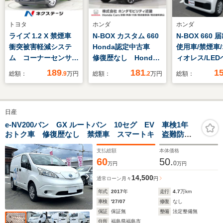
トヨタ
ホンダ
ホンダ
ライズ 1.2 X 禁煙車
N-BOX カスタム 660
N-BOX 660
衝突被害軽減システ
Honda認定中古車
使用車/禁煙車
ム コーナーセンサ
修復歴なし Honda
ィオレス/LE
ー LEDヘッド スマ
販売店全国保証2年保
ライト/衝突被
189
181
1
総額：
.9
万円
総額：
.2
万円
総額：
ートキー オートハイ
証 ワンオーナー 禁
ブレーキ/片側
ビーム オートライ
煙車 純正ナビ ドラ
ライドドア/パ
ト 電動格納ミラー
レコ ETC バックカ
グセンサー/オ
日産
プライバシーガラス
メラ 両側電動スライ
イト/オートハ
アイドリングストッ
ドドア アダプティブ
ム/プッシュス
e-NV200バン GX ルートバン 10セグ EV 車検1年
おトク車 修復歴なし 禁煙車 スマートキ 盗難防止
プ パワーウィンドウ
クルーズコントロー
オートエアコン
システム ABS 衝突安全ボディ エアコン
ル フルセグTV
タルスピード
支払総額
本体価格
60
50.
0
万円
万円
14,500
通常ローン
月々
円
年式
2017
年
走行
4.7
万km
車検
'27/07
修復
なし
保証
保証無
整備
法定整備無
住所
福島県福島市