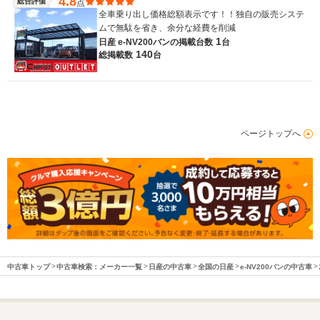
4.8
総合評価
点
全車乗り出し価格総額表示です！！独自の販売システ
ムで無駄を省き、余分な経費を削減
1
日産 e-NV200バンの
掲載台数
台
140
総掲載数
台
ページトップへ
中古車トップ
中古車検索：メーカー一覧
日産の中古車
全国の日産
e-NV200バンの中古車