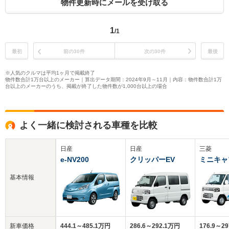
物件更新時にメールを受け取る
1
/1
最初
前の30件
次の30件
最後
※人気のクルマは平均1ヶ月で掲載終了
物件数合計1万台以上のメーカー｜算出データ期間：2024年9月～11月｜内容：物件数合計1万
台以上のメーカーのうち、掲載が終了した物件数が1,000台以上の場合
よく一緒に検討される車種を比較
日産
日産
三菱
e-NV200
クリッパーEV
ミニキャ
基本情報
新車価格
444.1～485.1万円
286.6～292.1万円
176.9～2