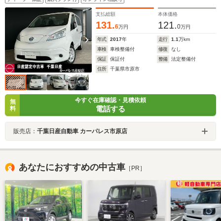
支払総額
本体価格
131.
121.
6
0
万円
万円
年式
2017
年
走行
1.1
万km
車検
車検整備付
修復
なし
保証
保証付
整備
法定整備付
住所
千葉県市原市
今すぐ在庫確認・見積依頼
無
電話する
料
販売店：
千葉日産自動車 カーパレス市原店
あなたにおすすめの中古車
［PR］