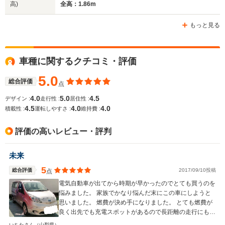
高)
全高：1.86m
-m
-m
もっと見る
WLTCモード
車種に関するクチコミ・評価
-
-
-
燃費
5.0
総合評価
点
4.0
5.0
4.5
デザイン :
走行性 :
居住性 :
4.5
4.0
4.0
排気量
-
-
-
積載性 :
運転しやすさ :
維持費 :
駆動方式
FF
MR
MR
評価の高いレビュー・評判
未来
5
総合評価
2017/09/10投稿
点
電気自動車が出てから時期が早かったのでとても買うのを
悩みました。 家族でかなり悩んだ末にこの車にしようと
思いました。 燃費が決め手になりました。 とても燃費が
良く出先でも充電スポットがあるので長距離の走行にも困
りません。 家族6人ですがショッピングにいく際荷物沢山
いちたさん
（山梨県）