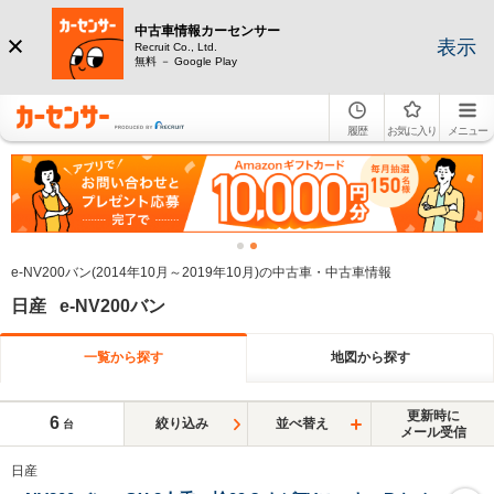
中古車情報カーセンサー
表示
Recruit Co., Ltd.
無料 － Google Play
履歴
お気に入り
メニュー
e-NV200バン(2014年10月～2019年10月)の中古車・中古車情報
日産 e-NV200バン
一覧から探す
地図から探す
更新時に
6
絞り込み
並べ替え
台
メール受信
日産