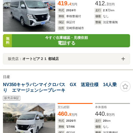
419.
412.
4
3
万円
万円
年式
2024
年
走行
2.9
万km
車検
車検整備付
修復
なし
保証
保証付
整備
法定整備無
住所
宮崎県都城市
今すぐ在庫確認・見積依頼
無
電話する
料
販売店：
オートピア２１ 都城店
日産
NV350キャラバンマイクロバス GX 送迎仕様 14人乗
り エマージェンシーブレーキ
販売店保証
支払総額
本体価格
460.
440.
9
9
万円
万円
年式
2026
年
走行
20
km
車検
'27/06
修復
なし
保証
保証付
整備
法定整備付