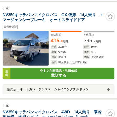
日産
NV350キャラバンマイクロバス GX 低床 14人乗り エ
マージェンシーブレーキ オートスライドドア
販売店保証
支払総額
本体価格
415.
395.
9
9
万円
万円
年式
2026
年
走行
20
km
車検
'27/06
修復
なし
保証
保証付
整備
法定整備付
住所
埼玉県さいたま市岩槻区
今すぐ在庫確認・見積依頼
無
電話する
料
販売店：
オートガレージ１２２ シャイニングチルドレン
日産
NV350キャラバンマイクロバス 4WD 14人乗り 寒冷
地仕様 送迎タイプ エマージェンシーブレーキ