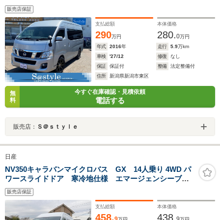
ゼルT 10人乗り登録 3No オートスライドドア
販売店保証
支払総額
本体価格
290
280.
0
万円
万円
年式
2016
年
走行
5.9
万km
車検
'27/12
修復
なし
保証
保証付
整備
法定整備付
住所
新潟県新潟市東区
今すぐ在庫確認・見積依頼
無
電話する
料
販売店：
Ｓ＠ｓｔｙｌｅ
日産
NV350キャラバンマイクロバス GX 14人乗り 4WD パ
ワースライドドア 寒冷地仕様 エマージェンシーブレ
ーキ
販売店保証
支払総額
本体価格
458.
438.
9
9
万円
万円