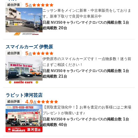
5
総合評価
点
ニッサン車をメインに新車・中古車販売をしておりま
す。新車下取りで良質中古車展示中
1
日産 NV350キャラバンマイクロバスの
掲載台数
台
20
総掲載数
台
スマイルカーズ 伊勢原
5
総合評価
点
伊勢原市のスマイルカーズです！一点物多数！迷う前
にまずご相談ください！
1
日産 NV350キャラバンマイクロバスの
掲載台数
台
21
総掲載数
台
ラビット津河芸店
4.9
総合評価
点
【買取査定強化中！】お車を査定のお客様にはご来場
プレゼントが御座います♪
1
日産 NV350キャラバンマイクロバスの
掲載台数
台
40
総掲載数
台