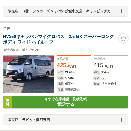
販売店：
（株）フジカーズジャパン 茨城中央店 キャンピングカー
日産
NV350キャラバンマイクロバス 2.5 GX スーパーロング
ボディ ワイド ハイルーフ
販売店保証
購入プラン付
支払総額
本体価格
425.
415.
8
8
万円
万円
年式
2026
年
走行
15
km
車検
'27/04
修復
なし
保証
保証付
整備
法定整備付
住所
三重県津市
今すぐ在庫確認・見積依頼
無
電話する
料
販売店：
ラビット津河芸店