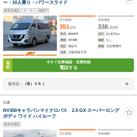
ー・10人乗り・パワースライド
販売店保証
オンライン相談可
支払総額
本体価格
351
338.
0
万円
万円
年式
2019
年
走行
11.5
万km
車検
'27/05
修復
なし
保証
保証付
整備
法定整備付
住所
大阪府枚方市
今すぐ在庫確認・見積依頼
無
電話する
料
販売店：
（有）ＡＲＪ
日産
NV350キャラバンマイクロバス 2.5 GX スーパーロング
ボディ ワイド ハイルーフ
販売店保証
支払総額
本体価格