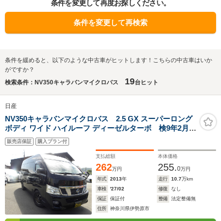
条件を変更して再度お探しください。
条件を変更して再検索
条件を緩めると、以下のような中古車がヒットします！こちらの中古車はいか
がですか？
19
検索条件：NV350キャラバンマイクロバス
台ヒット
日産
NV350キャラバンマイクロバス 2.5 GX スーパーロング
ボディ ワイド ハイルーフ ディーゼルターボ 検9年2月
6人乗り 軽油車 ETC バックカメラ ドラレコ 社外
販売店保証
購入プラン付
オーディオ(Bluetooth対応) 社外16インチアルミホイー
ル 後部座席キャプテンシート キセノンヘッドライ
支払総額
本体価格
ト オートライト キーレス
262
255.
0
万円
万円
年式
2013
年
走行
10.7
万km
車検
'27/02
修復
なし
保証
保証付
整備
法定整備無
住所
神奈川県伊勢原市