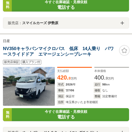
今すぐ在庫確認・見積依頼
無
電話する
料
販売店：
スマイルカーズ 伊勢原
日産
NV350キャラバンマイクロバス 低床 14人乗り パワ
ースライドドア エマージェンシーブレーキ
販売店保証
購入プラン付
支払総額
本体価格
420.
400.
9
9
万円
万円
年式
2026
年
走行
98
km
車検
'27/06
修復
なし
保証
保証付
整備
法定整備付
住所
埼玉県さいたま市岩槻区
今すぐ在庫確認・見積依頼
無
電話する
料