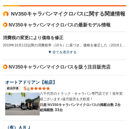
NV350キャラバンマイクロバスに関する関連情報
NV350キャラバンマイクロバスの最新モデル情報
消費税の変更により価格を修正
2019年10月1日以降の消費税率（10％）に基づき、価格を修正した（2019.10）
全てを表示する
NV350キャラバンマイクロバスを扱う注目販売店
オートアドリアン【柏店】
5
総合評価
点
八千代市のトラック・キャラバン専門店です！長年実
績ございます♪遠方販売も大歓迎！
2
日産 NV350キャラバンマイクロバスの
掲載台数
台
33
総掲載数
台
（有）ＡＲＪ