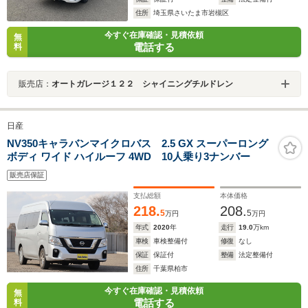
住所
埼玉県さいたま市岩槻区
今すぐ在庫確認・見積依頼
無
電話する
料
販売店：
オートガレージ１２２ シャイニングチルドレン
日産
NV350キャラバンマイクロバス 2.5 GX スーパーロング
ボディ ワイド ハイルーフ 4WD 10人乗り3ナンバー
販売店保証
支払総額
本体価格
218.
208.
5
5
万円
万円
年式
2020
年
走行
19.0
万km
車検
車検整備付
修復
なし
保証
保証付
整備
法定整備付
住所
千葉県柏市
今すぐ在庫確認・見積依頼
無
電話する
料