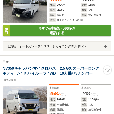
年式
2026
年
走行
15
km
車検
'27/06
修復
なし
保証
保証付
整備
法定整備付
住所
埼玉県さいたま市岩槻区
今すぐ在庫確認・見積依頼
無
電話する
料
販売店：
オートガレージ１２２ シャイニングチルドレン
日産
NV350キャラバンマイクロバス 2.5 GX スーパーロング
ボディ ワイド ハイルーフ 4WD 10人乗り3ナンバー
販売店保証
支払総額
本体価格
258.
248.
5
5
万円
万円
年式
2020
年
走行
14.5
万km
車検
車検整備付
修復
なし
保証
保証付
整備
法定整備付