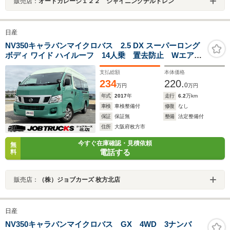
販売店：
オートガレージ１２２ シャイニングチルドレン
日産
NV350キャラバンマイクロバス 2.5 DX スーパーロング
ボディ ワイド ハイルーフ 14人乗 置去防止 Wエアコ
ン キーレス バックビューモニター シートカバー
支払総額
本体価格
ガソリン AT 走行6.2万km
234
220.
0
万円
万円
年式
2017
年
走行
6.2
万km
車検
車検整備付
修復
なし
保証
保証無
整備
法定整備付
住所
大阪府枚方市
今すぐ在庫確認・見積依頼
無
電話する
料
販売店：
（株）ジョブカーズ 枚方北店
日産
NV350キャラバンマイクロバス GX 4WD 3ナンバ