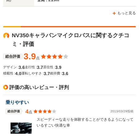
高)
全高：2.29m
ホイールベース
ホイールベース
ホイー
-m
-m
もっと見る
8.1～8.9km/L
7.9～8.1km/L
└市街地:6.2～
NV350キャラバンマイクロバスに関するクチコ
└市街地:5.9km/L
WLTCモード
6.6km/L
└郊外:8.1～8.4km/L
-
ミ・評価
燃費
└郊外:8.5～9.4km/L
└高速道路:9.1～
└高速道路:9.1～
9.4km/L
3.9
総合評価
10.2km/L
点
3.6
3.7
3.9
デザイン :
走行性 :
居住性 :
排気量
2488cc
2488cc
1952～31
4.0
3.7
3.6
積載性 :
運転しやすさ :
維持費 :
駆動方式
FR
FR、4WD
FR、4WD
評価の高いレビュー・評判
乗りやすい
4
総合評価
2013/03/29投稿
点
スピーディーな走りを体験することができるようになって
いるすごい快適な車