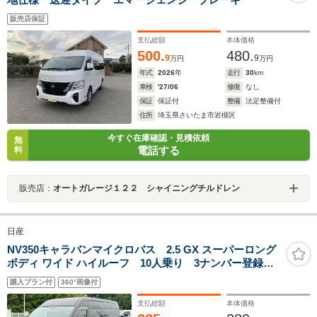
販売店保証
支払総額
本体価格
500.
480.
9
9
万円
万円
年式
2026
年
走行
30
km
車検
'27/06
修復
なし
保証
保証付
整備
法定整備付
住所
埼玉県さいたま市岩槻区
今すぐ在庫確認・見積依頼
無
電話する
料
販売店：
オートガレージ１２２ シャイニングチルドレン
日産
NV350キャラバンマイクロバス 2.5 GX スーパーロング
ボディ ワイド ハイルーフ 10人乗り 3ナンバー登録
純正ナビ DTV BT アラウンドビュー インテリジェ
購入プラン付
360°画像付
ントルームミラー ALPINEフリップダウンモニター リ
アヒーター&クーラー パワスラ ETC LEDヘッド&フ
支払総額
本体価格
ォグ KAZERA15インチAW