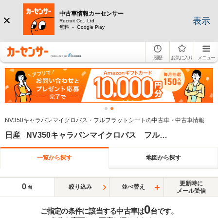
中古車情報カーセンサー
表示
Recruit Co., Ltd.
無料 － Google Play
履歴
お気に入り
メニュー
NV350キャラバンマイクロバス・フルフラットシートの中古車・中古車情報
日産 NV350キャラバンマイクロバス フルフラットシート
一覧から探す
地図から探す
更新時に
0
絞り込み
並べ替え
台
メール受信
0
ご指定の条件に該当する中古車は
台です。