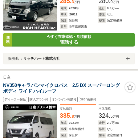
285.
280.
3
0
万円
万円
年式
2020
年
走行
8.3
万km
車検
'26/12
修復
なし
保証
保証無
整備
法定整備無
住所
埼玉県所沢市
今すぐ在庫確認・見積依頼
無
電話する
料
販売店：
リッチハート株式会社
日産
NV350キャラバンマイクロバス 2.5 DX スーパーロング
ボディ ワイド ハイルーフ
ディーラー保証
購入プラン付
オンライン相談可
360°画像付
支払総額
本体価格
335.
324.
8
5
万円
万円
年式
2021
年
走行
2.0
万km
車検
車検整備付
修復
なし
保証
保証付
整備
法定整備付