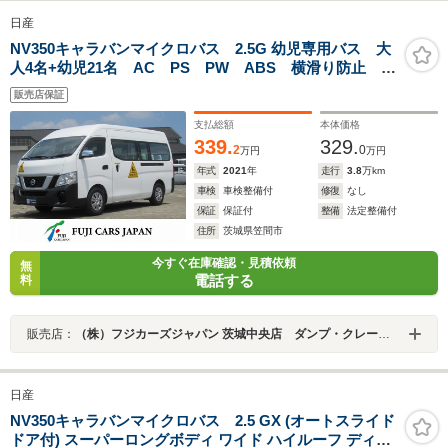
日産
NV350キャラバンマイクロバス 2.5G 幼児専用バス 大
人4名+幼児21名 AC PS PW ABS 横滑り防止 両
側電動格納ミラー 日産オリジナルナビゲーション
販売店保証
MJ320D-W 日産オリジナルナビゲーション連動ドライ
ブレコーダー バックビューモニター アラウンドビュ
支払総額
本体価格
ーモニタ
339.
329.
2
0
万円
万円
年式
2021
年
走行
3.8
万km
車検
車検整備付
修復
なし
保証
保証付
整備
法定整備付
住所
茨城県笠間市
今すぐ在庫確認・見積依頼
無
電話する
料
販売店：
（株）フジカーズジャパン 茨城中央店 ダンプ・クレーン・トラック
日産
NV350キャラバンマイクロバス 2.5 GX (オートスライド
ドア付) スーパーロングボディ ワイド ハイルーフ ディー