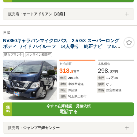
販売店：
オートアドリアン【柏店】
日産
NV350キャラバンマイクロバス 2.5 GX スーパーロング
ボディ ワイド ハイルーフ 14人乗り 純正ナビ フルセ
グTV 全周囲カメラ パワースライドドア ドライブレ
購入プラン付
オンライン相談可
コーダー ETC リアヒーター リアクーラー スノー
モード オートステップ 電動格納ドアミラー キーレ
支払総額
本体価格
スエントリー
318.
298.
8
0
万円
万円
年式
2018
年
走行
1.7
万km
車検
車検整備無
修復
なし
保証
保証無
整備
法定整備無
住所
埼玉県三郷市
今すぐ在庫確認・見積依頼
無
電話する
料
販売店：
ジャンプ三郷センター