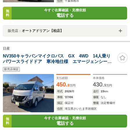
住所
千葉県柏市
今すぐ在庫確認・見積依頼
無
電話する
料
販売店：
オートアドリアン【柏店】
日産
NV350キャラバンマイクロバス GX 4WD 14人乗り
パワースライドドア 寒冷地仕様 エマージェンシーブ
レーキ
販売店保証
支払総額
本体価格
450.
430.
9
9
万円
万円
年式
2026
年
走行
15
km
車検
'27/06
修復
なし
保証
保証付
整備
法定整備付
住所
埼玉県さいたま市岩槻区
今すぐ在庫確認・見積依頼
無
電話する
料