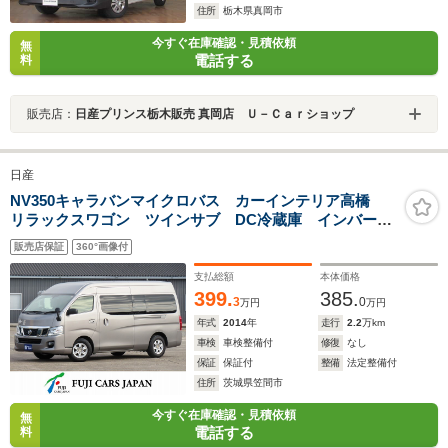
住所
栃木県真岡市
今すぐ在庫確認・見積依頼
無
電話する
料
販売店：
日産プリンス栃木販売 真岡店 Ｕ－Ｃａｒショップ
日産
NV350キャラバンマイクロバス カーインテリア高橋
リラックスワゴン ツインサブ DC冷蔵庫 インバータ
ー
販売店保証
360°画像付
支払総額
本体価格
399.
385.
3
0
万円
万円
年式
2014
年
走行
2.2
万km
車検
車検整備付
修復
なし
保証
保証付
整備
法定整備付
住所
茨城県笠間市
今すぐ在庫確認・見積依頼
無
電話する
料