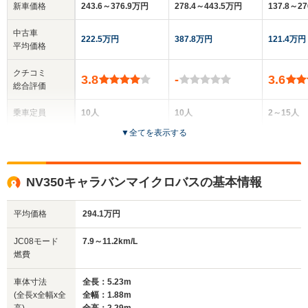
新車価格
243.6～376.9万円
278.4～443.5万円
137.8～2
中古車
222.5万円
387.8万円
121.4万円
平均価格
クチコミ
3.8
-
3.6
総合評価
乗車定員
10人
10人
2～15人
▼
全てを表示する
ドア数
4ドア
4ドア
4～5ドア
全高
全高
全高
NV350キャラバンマイクロバスの基本情報
1.99m～2.29m
1.99m～2.29m
1.95
平均価格
294.1万円
全幅
全幅
全幅
JC08モード
7.9～11.2km/L
サイズ
1.7m
1.7m～1.88m
1.69m
燃費
全長
全長
(全長x全幅x全高)
4.7m～5.08m
4.7m～5.23m
4.42m
車体寸法
全長：5.23m
(全長x全幅x全
全幅：1.88m