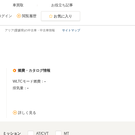
車買取
お役立ち記事
ログイン
閲覧履歴
お気に入り
アリア(愛媛県)の中古車・中古車情報
サイトマップ
燃費・カタログ情報
-
WLTCモード燃費：
-
排気量：
詳しく見る
ミッション
AT/CVT
MT