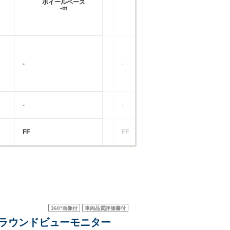
ホイールベース
ホイールベース
-m
-m
-
-
-
-
-
-
FF
FF
RR
360°
画像付
車両品質評価書付
 アラウンドビューモニター