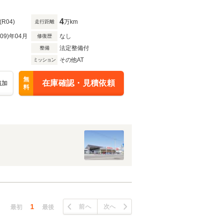
4
(R04)
万km
走行距離
R09)年04月
なし
修復歴
法定整備付
整備
その他AT
ミッション
無
在庫確認・見積依頼
追加
料
1
前へ
次へ
最初
最後