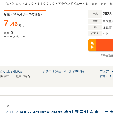
2023
年式
月額（
60
ヵ月リースの場合）
7
車検整
車検
.46
万円
保証付
保証
0
頭金
不明
円
排気量
ボーナス払い
なし
無
料
※車検は納
ョン八王子楢原店
クチコミ評価：
4.8
点（
308
件）
フェア：
◆◆◆夏得！中古車ＳＡＬＥ 開催中！ お買い得なお車を多数用意しております◆◆◆
古車ＳＡ
日産
アリア B9 e-4ORCE 4WD 当社展示社有車