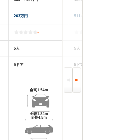
263万円
511.5万円
35
-
-
5人
5人
5
5ドア
5ドア
5
全高
1.54m
全高
1.55m
全幅
1.84m
全幅
1.81m
全長
4.5m
全長
4.36m～4.42m