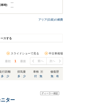
---
新車時)
---
アリア(日産)の燃費
リースする
スライドショーで見る
中古車相場
1
前へ
次へ
最初
最後
走行距離
排気量
車検
修復歴
多
少
多
少
付
無
無
有
ディーラー保証
モニター