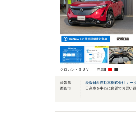
クロカン・ＳＵＶ
赤黒II
愛媛県
愛媛日産自動車株式会社 カー
西条市