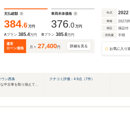
2022
年式
支払総額
車両本体価格
384
376
2027(
車検
.6
.0
万円
万円
保証付
保証
385.4
385.6
A
プラン
B
プラン
万円
万円
不明
排気量
通常
27,400
詳細を見る
月々
円
ローン価格
お気に入り
タウン西条
クチコミ評価：
4.9
点（
7
件）
日産車を中心に良質でお買い得な中古車を取り揃えています！