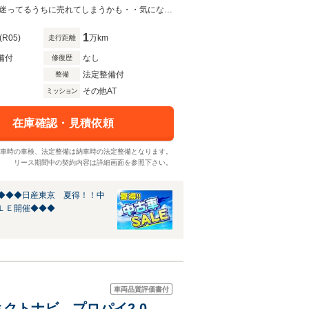
プロパイロット２．０・ＥＴＣ２．０・アラウンドビュー・Ｂｌｕｅｔｏｏｔｈ迷ってるうちに売れてしまうかも・・気になったら即、お電話を！042-625-2800 RS八王子楢原店まで！
1
(R05)
万km
走行距離
備付
なし
修復歴
法定整備付
整備
その他AT
ミッション
在庫確認・見積依頼
車時の車検、法定整備は納車時の法定整備となります。
リース期間中の契約内容は詳細画面を参照下さい。
◆◆◆日産東京 夏得！！中
ＬＥ開催◆◆◆
車両品質評価書付
 コネクトナビ プロパイ2.0