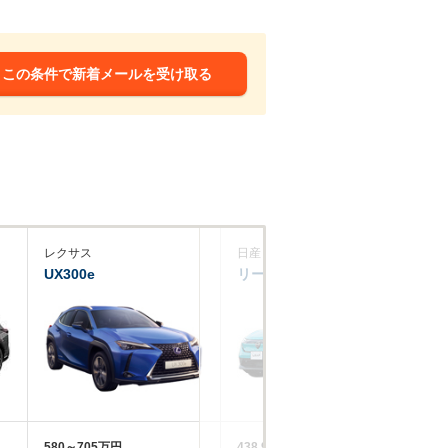
この条件で新着メールを受け取る
レクサス
日産
フ
UX300e
リーフ
ID
580～705万円
438.9～722.7万円
49