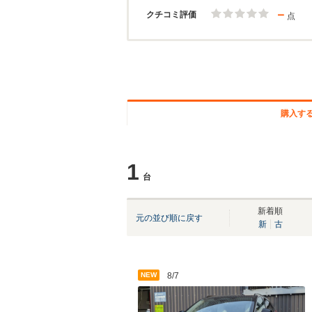
－
クチコミ評価
点
購入す
1
台
新着順
元の並び順に戻す
新
古
NEW
8/7