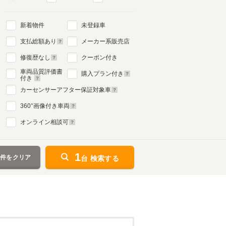
新着物件
未登録車
支払総額あり
メーカー系販売店
修復歴なし
クーポン付き
車両品質評価書
購入プラン付き
付き
カーセンサーアフター保証対象車
360
°画像付き車両
オンライン相談可
1
条件をクリア
台 検索する