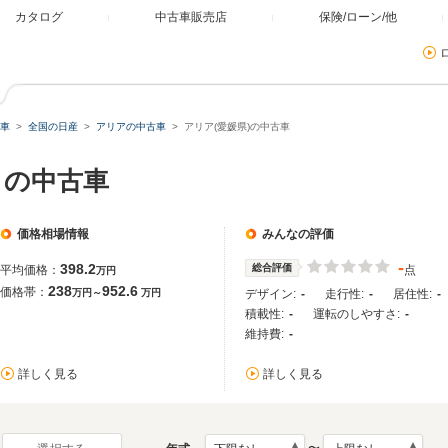
カタログ
中古車販売店
保険/ローン/他
車
全国の日産
アリアの中古車
アリア(愛媛県)の中古車
）の中古車
価格相場情報
みんなの評価
-
398.2
総合評価
平均価格：
点
万円
238
952.6
価格帯：
万円～
万円
デザイン:
-
走行性:
-
居住性:
-
積載性:
-
運転のしやすさ:
-
維持費:
-
詳しく見る
詳しく見る