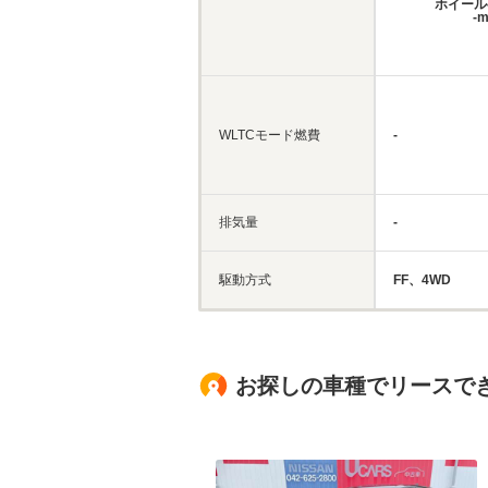
ホイール
-
WLTCモード燃費
-
排気量
-
駆動方式
FF、4WD
お探しの車種でリースで