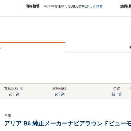
388.0
価格相場
燃費(
平均中古価格：
詳しく見る
万円
る
支払総額
本体価格
年式
安
高
安
高
新
古
日産
アリア B6 純正メーカーナビアラウンドビュー